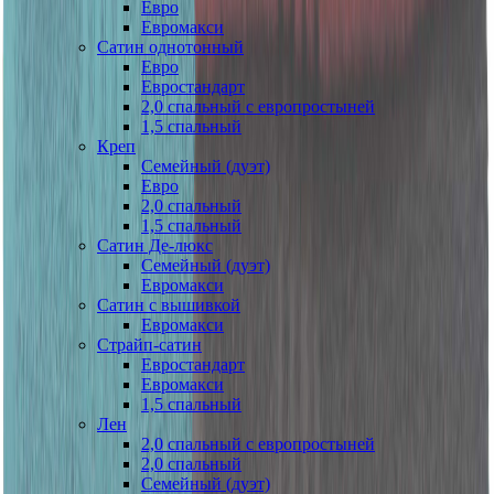
Евро
Евромакси
Сатин однотонный
Евро
Евростандарт
2,0 спальный с европростыней
1,5 спальный
Креп
Семейный (дуэт)
Евро
2,0 спальный
1,5 спальный
Сатин Де-люкс
Семейный (дуэт)
Евромакси
Сатин с вышивкой
Евромакси
Страйп-сатин
Евростандарт
Евромакси
1,5 спальный
Лен
2,0 спальный с европростыней
2,0 спальный
Семейный (дуэт)