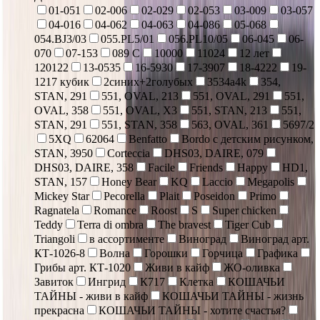
01-051
02-006
02-029
02-053
03-009
03-057
04-016
04-062
04-063
04-086
05-068
054.BJ3/03
055.PL5/01
056.PL10/05
06-045
06-
070
07-153
089 С
10000
11024
12 лет
120122
13-0535
16-5930
17-3907
18-4222
19-
1217 кубик
2синих+2голубых
3534a4k
354,
STAN, 291
551, OVAL, 213
551, OVAL, 291
551,
OVAL, 358
551, OVAL, X3
551, STAN, 213
551,
STAN, 291
551, STAN, 358
563, OVAL, 361
5697/2
5XQ
62064
Benfatto
Bordo с детским рисунком,
STAN, 3950
Corteccia
DHS03, DAIRE, 079
DHS03, DAIRE, 358
Facile
Friends
Happy
HD1,
STAN, 157
Honey Bear
KQ
Laccio
Megapolis
Mickey Star
Pecorella
Plait
Poseidon
Primo
Ragnatela
Romance
Roost
S
Super chicken
Teddy
Terra di ombra
The bravest
Tiger Cub
Triangoli
в ассортименте
Виноград
Виноград арт.
КТ-1026-8
Волна
Горошки
Горчица
Графика
Грибы арт. КТ-1020
Живи в кайф
ЖО-оливка
Завиток
Ингрид
К717
Клетка
КОШАЧЬИ
ТАЙНЫ - живи в кайф
КОШАЧЬИ ТАЙНЫ - жизнь
прекрасна
КОШАЧЬИ ТАЙНЫ - хотите счастья?