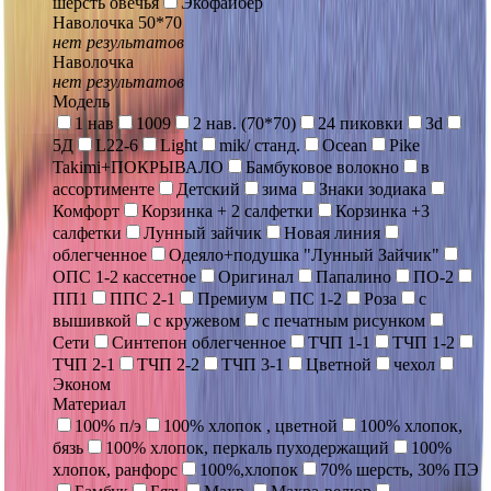
шерсть овечья
Экофайбер
Наволочка 50*70
нет результатов
Наволочка
нет результатов
Модель
1 нав
1009
2 нав. (70*70)
24 пиковки
3d
5Д
L22-6
Light
mik/ станд.
Ocean
Pike
Takimi+ПОКРЫВАЛО
Бамбуковое волокно
в
ассортименте
Детский
зима
Знаки зодиака
Комфорт
Корзинка + 2 салфетки
Корзинка +3
салфетки
Лунный зайчик
Новая линия
облегченное
Одеяло+подушка "Лунный Зайчик"
ОПС 1-2 кассетное
Оригинал
Папалино
ПО-2
ПП1
ППС 2-1
Премиум
ПС 1-2
Роза
с
вышивкой
с кружевом
с печатным рисунком
Сети
Синтепон облегченное
ТЧП 1-1
ТЧП 1-2
ТЧП 2-1
ТЧП 2-2
ТЧП 3-1
Цветной
чехол
Эконом
Материал
100% п/э
100% хлопок , цветной
100% хлопок,
бязь
100% хлопок, перкаль пуходержащий
100%
хлопок, ранфорс
100%,хлопок
70% шерсть, 30% ПЭ