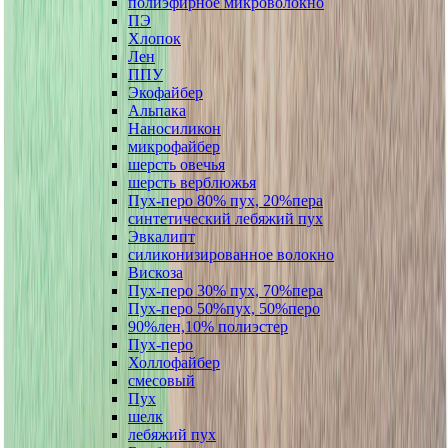
полиэфирное микроволокно
ПЭ
Хлопок
Лен
ППУ
Экофайбер
Альпака
Наносиликон
микрофайбер
шерсть овечья
шерсть верблюжья
Пух-перо 80% пух, 20%пера
синтетический лебяжий пух
Эвкалипт
силиконизированное волокно
Вискоза
Пух-перо 30% пух, 70%пера
Пух-перо 50%пух, 50%перо
90%лен,10% полиэстер
Пух-перо
Холлофайбер
смесовый
Пух
шелк
лебяжий пух