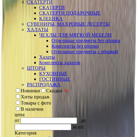
СКАТЕРТИ
СКАТЕРТИ
СКАТЕРТИ ПОДАРОЧНЫЕ
КЛЕЕНКА
СУВЕНИРЫ, МАХРОВЫЕ ДЕСЕРТЫ
ХАЛАТЫ
ЧЕХЛЫ ДЛЯ МЯГКОЙ МЕБЕЛИ
Отдельные предметы без оборки
Комплекты без оборки
Отдельные предметы с оборкой
Халаты
Комплекты халатов
ШТОРЫ
КУХОННЫЕ
ГОСТИННЫЕ
РАСПРОДАЖА
Новинки
Скидки
%
Хиты продаж
Товары с фото
В наличии
цена
от
до
за шт.
Категория