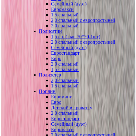
Семейный (дуэт)
Евромакси
1,5 спальный
2,0 спальный с европростыней
2,0 спальный
Полисатин
1,5 сп. (.нав 70*70-1шт)
2,0 спальный с европростыней
Семейный (дуэт)
Евростандарт
Евро
2,0 спальный
1,5 спальный
Полиэстер
2,0 спальный
1,5 спальный
Поплин
Евромини
Евро
Детский в кроватку
2,0 спальный
Евростандарт
Семейный (дуэт)
Евромакси
2,0 спальный с европростыней