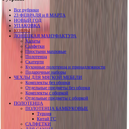
Все рубрики
23 ФЕВРАЛЯ и 8 МАРТА
НОВЫЙ ГОД
УПАКОВКА
КОВРЫ
ДОНЕЦКАЯ МАНУФАКТУРА
Халаты
Салфетки
Простыни махровые
Полотенца
Скатерти
Кухонные полотенца и принадлежности
Подарочные наборы
ЧЕХЛЫ ДЛЯ МЯГКОЙ МЕБЕЛИ
Комплекты без оборки
Отдельные предметы без оборки
Комплекты с оборкой
Отдельные предметы с оборкой
ПОЛОТЕНЦА
ПОЛОТЕНЦА БАМБУКОВЫЕ
Турция
Китай ГС
САЛФЕТКИ