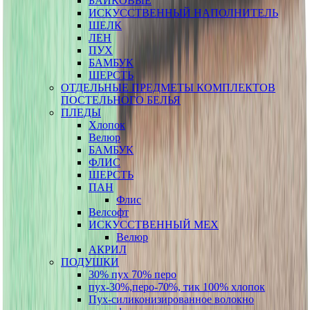
БАЙКОВЫЕ
ИСКУССТВЕННЫЙ НАПОЛНИТЕЛЬ
ШЕЛК
ЛЕН
ПУХ
БАМБУК
ШЕРСТЬ
ОТДЕЛЬНЫЕ ПРЕДМЕТЫ КОМПЛЕКТОВ
ПОСТЕЛЬНОГО БЕЛЬЯ
ПЛЕДЫ
Хлопок
Велюр
БАМБУК
ФЛИС
ШЕРСТЬ
ПАН
Флис
Велсофт
ИСКУССТВЕННЫЙ МЕХ
Велюр
АКРИЛ
ПОДУШКИ
30% пух 70% перо
пух-30%,перо-70%, тик 100% хлопок
Пух-силиконизированное волокно