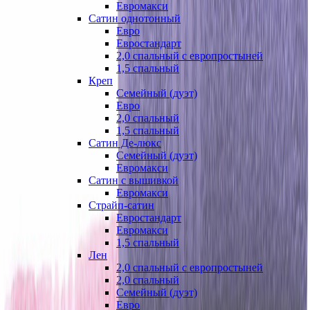
Евромакси
Сатин однотонный
Евро
Евростандарт
2,0 спальный с европростыней
1,5 спальный
Креп
Семейный (дуэт)
Евро
2,0 спальный
1,5 спальный
Сатин Де-люкс
Семейный (дуэт)
Евромакси
Сатин с вышивкой
Евромакси
Страйп-сатин
Евростандарт
Евромакси
1,5 спальный
Лен
2,0 спальный с европростыней
2,0 спальный
Семейный (дуэт)
Евро