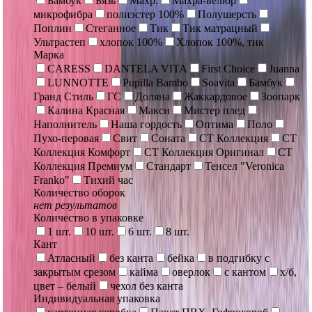
Бамбук
Бязь
Махр.
Махра-велюр
микрофибра
полиэстер 100%
Полушерсть
Поплин
Стеганное
Тик
Тик матрацный
Ультрастеп
хлопок 100%
Хлопок 100%, тик
Марка
CARESS
DANTELA VITA
First Choice
Juanna
LUNNOTTE
Pupilla Bambo
Soavita
Бамбук
Гранд Стиль
ГС
Доляна
Жаккардовое
Зоопарк
Калина Красная
Макси
Мистер плед
Наполнитель
Наша гордость
Оптима
Поло
Пухо-перовая
Свит
Соната
СТ Коллекция
СТ
Коллекция Комфорт
СТ Коллекция Оригинал
СТ
Коллекция Премиум
Стандарт
Тенсел "Veronica
Franko"
Тихий час
Количество оборок
нет результатов
Количество в упаковке
1 шт.
10 шт.
6 шт.
8 шт.
Кант
Атласный
без канта
бейка
в подгибку с
закрытым срезом
кайма
оверлок
с кантом
х/б,
цвет – белый
чехол без канта
Индивидуальная упаковка