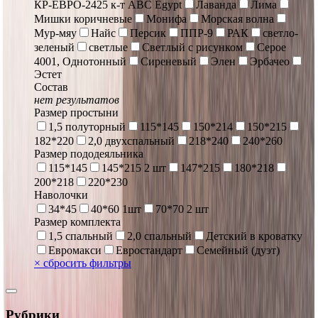
КР-ЕВРО-2425 к-т ABC Egypt
Лаванда
Лима
Мишки коричневые
Монифа
Морская волна
Мур-мяу
Найс
Персик
ППР-9
РАК
светло-
зеленый
светлые
Светлый с рисунком
Серое
4001, Однотонный
Сиреневый
Элен
Эрбачео
Эстет
Состав
нет результатов
Размер простыни
1,5 полуторный
115*145
150*214
150*215
182*220
2,0 двухспальный
218*240
240*260
Размер пододеяльника
115*145
145*215 2 шт
147*215
180*218
200*218
220*230
Наволочки
34*45
40*60 1шт
70*70 2 шт
Размер комплекта
1,5 спальный
2,0 спальный
Детский в кроватку
Евромакси
Евростандарт
Семейный (дуэт)
×
сбросить фильтры
Рубрики