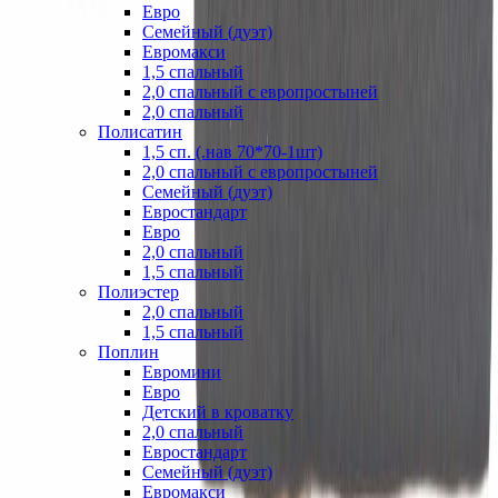
Евро
Семейный (дуэт)
Евромакси
1,5 спальный
2,0 спальный с европростыней
2,0 спальный
Полисатин
1,5 сп. (.нав 70*70-1шт)
2,0 спальный с европростыней
Семейный (дуэт)
Евростандарт
Евро
2,0 спальный
1,5 спальный
Полиэстер
2,0 спальный
1,5 спальный
Поплин
Евромини
Евро
Детский в кроватку
2,0 спальный
Евростандарт
Семейный (дуэт)
Евромакси