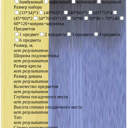
бамбуковый
вафельный
кухонный
махровый
Размер набора
(33*34)*3
(40*60)*2
(40*60)*3
(45*71)*4
(45*90)*2
34*76+65*135
50*90
50*90 + 70*140
60*120+коврик+корзинка
Предметов
1 предмет
2 предмета
3 предмета
4 предмета
6 предмета
Размер, м.
нет результатов
Ширина подлокотника
нет результатов
Размер кресла
нет результатов
Размер дивана
нет результатов
Количество предметов
нет результатов
Глубина посадочного места
нет результатов
Высота спинки посадочного места
нет результатов
Тип
нет результатов
Страна производитель