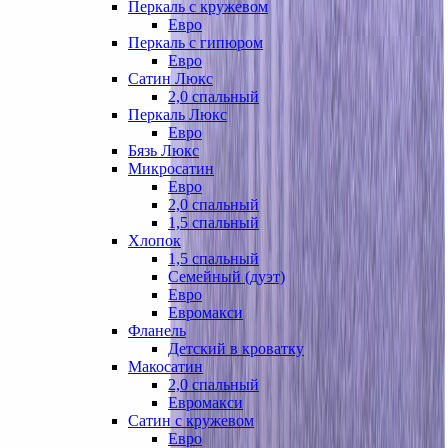
Перкаль с кружевом
Евро
Перкаль с гипюром
Евро
Сатин Люкс
2,0 спальный
Перкаль Люкс
Евро
Бязь Люкс
Микросатин
Евро
2,0 спальный
1,5 спальный
Хлопок
1,5 спальный
Семейный (дуэт)
Евро
Евромакси
Фланель
Детский в кроватку
Макосатин
2,0 спальный
Евромакси
Сатин с кружевом
Евро