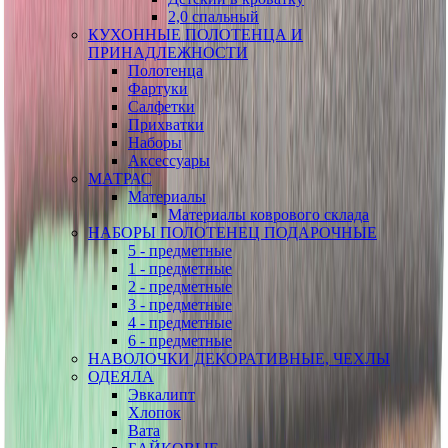
2,0 спальный
КУХОННЫЕ ПОЛОТЕНЦА И
ПРИНАДЛЕЖНОСТИ
Полотенца
Фартуки
Салфетки
Прихватки
Наборы
Аксессуары
МАТРАС
Материалы
Материалы коврового склада
НАБОРЫ ПОЛОТЕНЕЦ ПОДАРОЧНЫЕ
5 - предметные
1 - предметные
2 - предметные
3 - предметные
4 - предметные
6 - предметные
НАВОЛОЧКИ ДЕКОРАТИВНЫЕ, ЧЕХЛЫ
ОДЕЯЛА
Эвкалипт
Хлопок
Вата