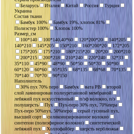
Беларусь
Италия
Китай
Россия
Турция
Украина
Состав ткани
Бамбук 100%
Бамбук 19%, хлопок 81%
Полиэстер 100%
Хлопок 100%
Размер_см
100*140
100*140,40*60
120*200*20
140*205
140*210
145*205
150*210
160*200*20
172*205
175*205
175*210
180*215*20
20*20
200*210
200*215
200*218
210*240
220*240
32*33
35*110
45*90
48*90
50*50
50*70
50*90
60*120
60*60
65*135
68*135
68*68
70*135
70*140
70*70
90*150
Наполнитель
30% пух 70% перо
Бамбук
вата РВ
второй
слой ламинирован полиуретановой мембраной
лебяжий пух искусственный
п/эф волокно, п/э
полушерсть
Пух
Пух-перо 30% пух, 70%пера
Пух-перо 50%пух, 50%перо
серый гусиный пух,
высший сорт
силиконизированное волокно
синтепон (полиэфирное волокно)
синтетический
лебяжий пух
Холлофайбер
шерсть верблюжья