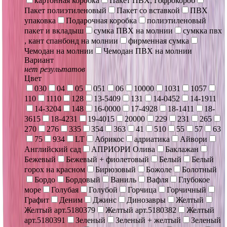
картонная коробка
Пакет ПВХ, Гофрокороб
Пакет полиэтиленовый
Пакет со вставкой
ПВХ
упаковка
Подарочная коробка
полиэтиленовый
пакет и вкладыш
сумка ПВХ на молнии
сумкка пвх
, кант спанбонд на молнии
фирменная сумка
Чемодан на молнии
Чемодан ПВХ на молнии
Вариант
нет результатов
Цвет
030
04
05
051
06
10000
1031
1057
110
1110
128
13-5409
131
14-0452
14-1911
14-3204
148
16-0000
17-4928
18-1411
18-
3615
18-4231
19-4015
20000
229
231
265
270
276
335
354
363
41
510
55
57
63
75
934
LT
Абрикос
адриатика
Айвори
Английский сад
АПРИОРИ Олива
Баклажан
Бежевый
Бежевый + фиолетовый
Белый
Белый
горох на красном
Бирюзовый
Божоле
Болотный
Бордо
Бордовый
Ваниль
Вафля
Глубокое
море
Голубая
Голубой
Горчица
Горчичный
Графит
Деним
Джинс
Динозавры
Желтый
Желтый арт.5180379
Желтый арт.5180382
Желтый
арт.5180391
Зеленый
Зеленый + желтый
Зеленый