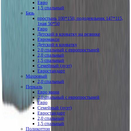
Евро
1,5 спальный
Бязь
простынь 100*150, пододеяльник 147*115,
1нав 50*50
Евро
Детский в кроватку на резинке
Евромакси
Детский в кроватку
2,0 спальный с европростыней
2,0 спальный
1,5 спальный
Семейный (дуэт)
Евростандарт
Махровый
2,0 спальный
Перкаль
Евро мини
2,0 спальный с европростыней
Евро
Семейный (дуэт)
Евростандарт
2,0 спальный
1,5 спальный
Поликоттон