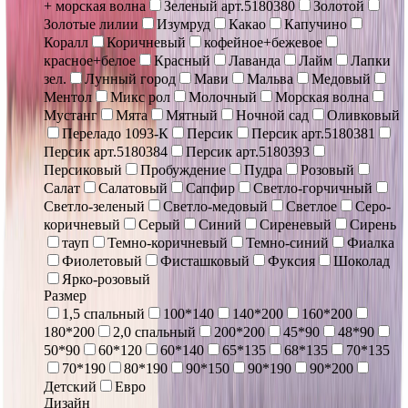
+ морская волна
Зеленый арт.5180380
Золотой
Золотые лилии
Изумруд
Какао
Капучино
Коралл
Коричневый
кофейное+бежевое
красное+белое
Красный
Лаванда
Лайм
Лапки
зел.
Лунный город
Мави
Мальва
Медовый
Ментол
Микс рол
Молочный
Морская волна
Мустанг
Мята
Мятный
Ночной сад
Оливковый
Переладо 1093-К
Персик
Персик арт.5180381
Персик арт.5180384
Персик арт.5180393
Персиковый
Пробуждение
Пудра
Розовый
Салат
Салатовый
Сапфир
Светло-горчичный
Светло-зеленый
Светло-медовый
Светлое
Серо-
коричневый
Серый
Синий
Сиреневый
Сирень
тауп
Темно-коричневый
Темно-синий
Фиалка
Фиолетовый
Фисташковый
Фуксия
Шоколад
Ярко-розовый
Размер
1,5 спальный
100*140
140*200
160*200
180*200
2,0 спальный
200*200
45*90
48*90
50*90
60*120
60*140
65*135
68*135
70*135
70*190
80*190
90*150
90*190
90*200
Детский
Евро
Дизайн