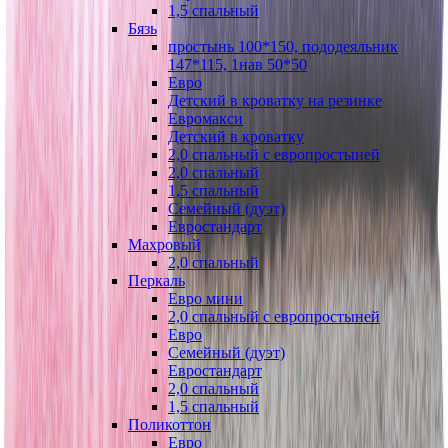
1,5 спальный
Бязь
простынь 100*150, пододеяльник
147*115, 1нав 50*50
Евро
Детский в кроватку на резинке
Евромакси
Детский в кроватку
2,0 спальный с европростыней
2,0 спальный
1,5 спальный
Семейный (дуэт)
Евростандарт
Махровый
2,0 спальный
Перкаль
Евро мини
2,0 спальный с европростыней
Евро
Семейный (дуэт)
Евростандарт
2,0 спальный
1,5 спальный
Поликоттон
Евро