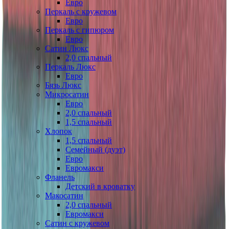
Евро
Перкаль с кружевом
Евро
Перкаль с гипюром
Евро
Сатин Люкс
2,0 спальный
Перкаль Люкс
Евро
Бязь Люкс
Микросатин
Евро
2,0 спальный
1,5 спальный
Хлопок
1,5 спальный
Семейный (дуэт)
Евро
Евромакси
Фланель
Детский в кроватку
Макосатин
2,0 спальный
Евромакси
Сатин с кружевом