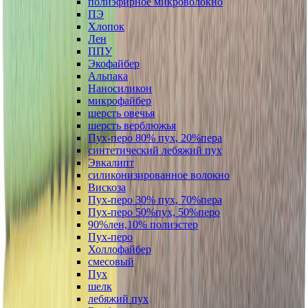
полиэфирное микроволокно
ПЭ
Хлопок
Лен
ППУ
Экофайбер
Альпака
Наносиликон
микрофайбер
шерсть овечья
шерсть верблюжья
Пух-перо 80% пух, 20%пера
синтетический лебяжий пух
Эвкалипт
силиконизированное волокно
Вискоза
Пух-перо 30% пух, 70%пера
Пух-перо 50%пух, 50%перо
90%лен,10% полиэстер
Пух-перо
Холлофайбер
смесовый
Пух
шелк
лебяжий пух