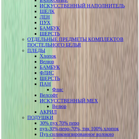
БАЙКОВЫЕ
ИСКУССТВЕННЫЙ НАПОЛНИТЕЛЬ
ШЕЛК
ЛЕН
ПУХ
БАМБУК
ШЕРСТЬ
ОТДЕЛЬНЫЕ ПРЕДМЕТЫ КОМПЛЕКТОВ
ПОСТЕЛЬНОГО БЕЛЬЯ
ПЛЕДЫ
Хлопок
Велюр
БАМБУК
ФЛИС
ШЕРСТЬ
ПАН
Флис
Велсофт
ИСКУССТВЕННЫЙ МЕХ
Велюр
АКРИЛ
ПОДУШКИ
30% пух 70% перо
пух-30%,перо-70%, тик 100% хлопок
Пух-силиконизированное волокно