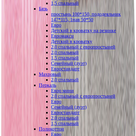
1,5 спальный
Бязь
простынь 100*150, пододеяльник
147*115, 1нав 50*50
Евро
Детский в кроватку на резинке
Евромакси
Детский в кроватку
2,0 спальный с европростыней
2,0 спальный
1,5 спальный
Семейный (дуэт)
Евростандарт
Махровый
2,0 спальный
Перкаль
Евро мини
2,0 спальный с европростыней
Евро
Семейный (дуэт)
Евростандарт
2,0 спальный
1,5 спальный
Поликоттон
Евро