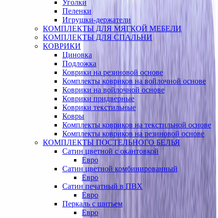
Уголки
Пеленки
Игрушки-держатели
КОМПЛЕКТЫ ДЛЯ МЯГКОЙ МЕБЕЛИ
КОМПЛЕКТЫ ДЛЯ СПАЛЬНИ
КОВРИКИ
Циновка
Подложка
Коврики на резиновой основе
Комплекты ковриков на войлочной основе
Коврики на войлочной основе
Коврики придверные
Коврики текстильные
Ковры
Комплекты ковриков на текстильной основе
Комплекты ковриков на резиновой основе
КОМПЛЕКТЫ ПОСТЕЛЬНОГО БЕЛЬЯ
Сатин цветной с окантовкой
Евро
Сатин цветной комбинированный
Евро
Сатин печатный в ПВХ
Евро
Перкаль с шитьем
Евро