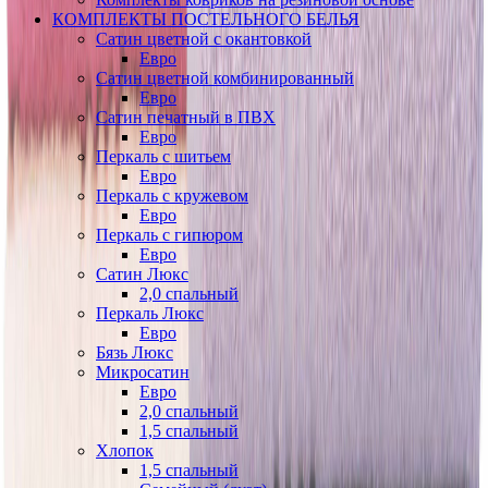
КОМПЛЕКТЫ ПОСТЕЛЬНОГО БЕЛЬЯ
Сатин цветной с окантовкой
Евро
Сатин цветной комбинированный
Евро
Сатин печатный в ПВХ
Евро
Перкаль с шитьем
Евро
Перкаль с кружевом
Евро
Перкаль с гипюром
Евро
Сатин Люкс
2,0 спальный
Перкаль Люкс
Евро
Бязь Люкс
Микросатин
Евро
2,0 спальный
1,5 спальный
Хлопок
1,5 спальный