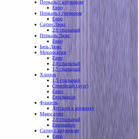
Перкаль с кружевом
Евро
Перкаль с гипюром
Евро
Сатин Люкс
2,0 спальный
Перкаль Люкс
Евро
Бязь Люкс
Микросатин
Евро
2,0 спальный
1,5 спальный
Хлопок
1,5 спальный
Семейный (дуэт)
Евро
Евромакси
Фланель
Детский в кроватку
Макосатин
2,0 спальный
Евромакси
Сатин с кружевом
Евро