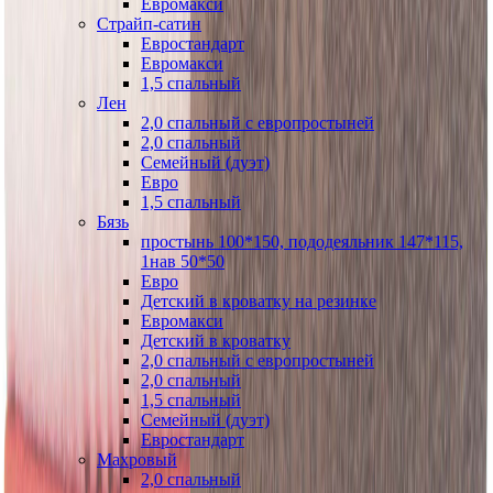
Евромакси
Страйп-сатин
Евростандарт
Евромакси
1,5 спальный
Лен
2,0 спальный с европростыней
2,0 спальный
Семейный (дуэт)
Евро
1,5 спальный
Бязь
простынь 100*150, пододеяльник 147*115,
1нав 50*50
Евро
Детский в кроватку на резинке
Евромакси
Детский в кроватку
2,0 спальный с европростыней
2,0 спальный
1,5 спальный
Семейный (дуэт)
Евростандарт
Махровый
2,0 спальный