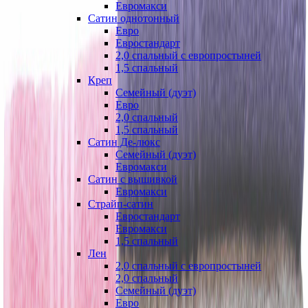
Евромакси
Сатин однотонный
Евро
Евростандарт
2,0 спальный с европростыней
1,5 спальный
Креп
Семейный (дуэт)
Евро
2,0 спальный
1,5 спальный
Сатин Де-люкс
Семейный (дуэт)
Евромакси
Сатин с вышивкой
Евромакси
Страйп-сатин
Евростандарт
Евромакси
1,5 спальный
Лен
2,0 спальный с европростыней
2,0 спальный
Семейный (дуэт)
Евро