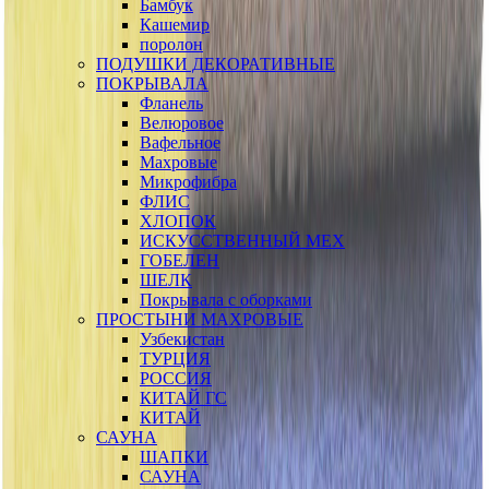
Бамбук
Кашемир
поролон
ПОДУШКИ ДЕКОРАТИВНЫЕ
ПОКРЫВАЛА
Фланель
Велюровое
Вафельное
Махровые
Микрофибра
ФЛИС
ХЛОПОК
ИСКУССТВЕННЫЙ МЕХ
ГОБЕЛЕН
ШЕЛК
Покрывала с оборками
ПРОСТЫНИ МАХРОВЫЕ
Узбекистан
ТУРЦИЯ
РОССИЯ
КИТАЙ ГС
КИТАЙ
САУНА
ШАПКИ
САУНА