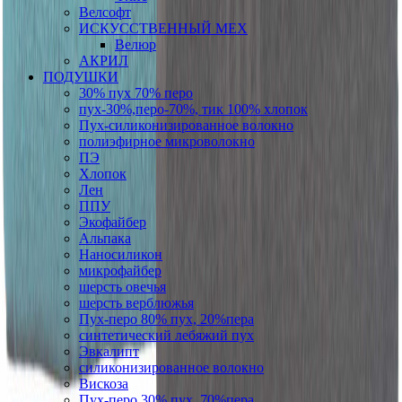
Велсофт
ИСКУССТВЕННЫЙ МЕХ
Велюр
АКРИЛ
ПОДУШКИ
30% пух 70% перо
пух-30%,перо-70%, тик 100% хлопок
Пух-силиконизированное волокно
полиэфирное микроволокно
ПЭ
Хлопок
Лен
ППУ
Экофайбер
Альпака
Наносиликон
микрофайбер
шерсть овечья
шерсть верблюжья
Пух-перо 80% пух, 20%пера
синтетический лебяжий пух
Эвкалипт
силиконизированное волокно
Вискоза
Пух-перо 30% пух, 70%пера