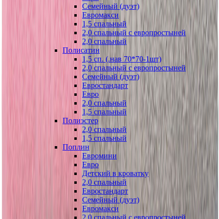
Семейный (дуэт)
Евромакси
1,5 спальный
2,0 спальный с европростыней
2,0 спальный
Полисатин
1,5 сп. (.нав 70*70-1шт)
2,0 спальный с европростыней
Семейный (дуэт)
Евростандарт
Евро
2,0 спальный
1,5 спальный
Полиэстер
2,0 спальный
1,5 спальный
Поплин
Евромини
Евро
Детский в кроватку
2,0 спальный
Евростандарт
Семейный (дуэт)
Евромакси
2,0 спальный с европростыней