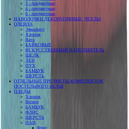
3 - предметные
4 - предметные
6 - предметные
НАВОЛОЧКИ ДЕКОРАТИВНЫЕ, ЧЕХЛЫ
ОДЕЯЛА
Эвкалипт
Хлопок
Вата
БАЙКОВЫЕ
ИСКУССТВЕННЫЙ НАПОЛНИТЕЛЬ
ШЕЛК
ЛЕН
ПУХ
БАМБУК
ШЕРСТЬ
ОТДЕЛЬНЫЕ ПРЕДМЕТЫ КОМПЛЕКТОВ
ПОСТЕЛЬНОГО БЕЛЬЯ
ПЛЕДЫ
Хлопок
Велюр
БАМБУК
ФЛИС
ШЕРСТЬ
ПАН
Флис