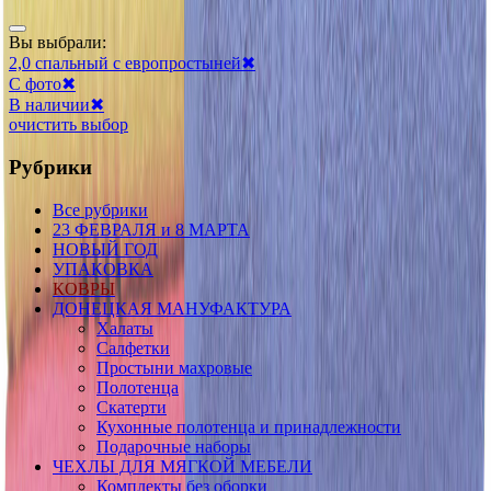
Вы выбрали:
2,0 спальный с европростыней
✖
С фото
✖
В наличии
✖
очистить выбор
Рубрики
Все рубрики
23 ФЕВРАЛЯ и 8 МАРТА
НОВЫЙ ГОД
УПАКОВКА
КОВРЫ
ДОНЕЦКАЯ МАНУФАКТУРА
Халаты
Салфетки
Простыни махровые
Полотенца
Скатерти
Кухонные полотенца и принадлежности
Подарочные наборы
ЧЕХЛЫ ДЛЯ МЯГКОЙ МЕБЕЛИ
Комплекты без оборки