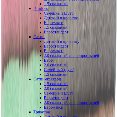
1,5 спальный
Ранфорс
Семейный (дуэт)
Детский в кроватку
Евромакси
1,5 спальный
Евростандарт
Сатин
Детский в кроватку
Евростандарт
Евромакси
2,0 спальный с европростыней
Евро
2,0 спальный
Семейный (дуэт)
1,5 спальный
Сатин-жаккард
1,5 спальный
2,0 спальный
Семейный (дуэт)
Евростандарт
2,0 спальный с европростыней
Евромакси
Трикотаж
Детский в кроватку