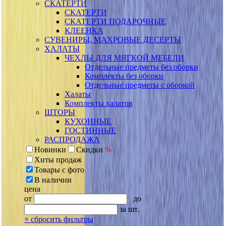
СКАТЕРТИ
СКАТЕРТИ
СКАТЕРТИ ПОДАРОЧНЫЕ
КЛЕЕНКА
СУВЕНИРЫ, МАХРОВЫЕ ДЕСЕРТЫ
ХАЛАТЫ
ЧЕХЛЫ ДЛЯ МЯГКОЙ МЕБЕЛИ
Отдельные предметы без оборки
Комплекты без оборки
Отдельные предметы с оборкой
Халаты
Комплекты халатов
ШТОРЫ
КУХОННЫЕ
ГОСТИННЫЕ
РАСПРОДАЖА
Новинки
Скидки
%
Хиты продаж
Товары с фото
В наличии
цена
от
до
за шт.
×
сбросить фильтры