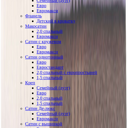
Семейный (дуэт)
Евро
Евромакси
Фланель
Детский в кроватку
Макосатин
2,0 спальный
Евромакси
Сатин с кружевом
Евро
Евромакси
Сатин однотонный
Евро
Евростандарт
2,0 спальный с европростыней
1,5 спальный
Креп
Семейный (дуэт)
Евро
2,0 спальный
1,5 спальный
Сатин Де-люкс
Семейный (дуэт)
Евромакси
Сатин с вышивкой