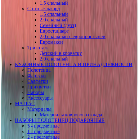
1,5 спальный
Сатин-жаккард
1,5 спальный
2,0 спальный
Семейный (дуэт)
Евростандарт
2,0 спальный с европростыней
Евромакси
Трикотаж
Детский в кроватку
2,0 спальный
КУХОННЫЕ ПОЛОТЕНЦА И ПРИНАДЛЕЖНОСТИ
Полотенца
Фартуки
Салфетки
Прихватки
Наборы
Аксессуары
МАТРАС
Материалы
Материалы коврового склада
НАБОРЫ ПОЛОТЕНЕЦ ПОДАРОЧНЫЕ
5 - предметные
1 - предметные
2 - предметные