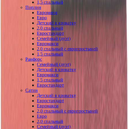
1,5 спальный
Поплин
Евромини
Евро
Детский в кроватку
2,0 спальный
Евростандарт
Семейный (дуэт)
Евромакси
2,0 спальный с европростыней
1,5 спальный
Ранфорс
Семейный (дуэт)
Детский в кроватку
Евромакси
1,5 спальный
Евростандарт
Сатин
Детский в кроватку
Евростандарт
Евромакси
2,0 спальный с европростыней
Евро
2,0 спальный
Семейный (дуэт)