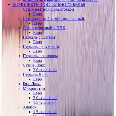
КОМПЛЕКТЫ ПОСТЕЛЬНОГО БЕЛЬЯ
Сатин цветной с окантовкой
Евро
Сатин цветной комбинированный
Евро
Сатин печатный в ПВХ
Евро
Перкаль с шитьем
Евро
Перкаль с кружевом
Евро
Перкаль с гипюром
Евро
Сатин Люкс
2,0 спальный
Перкаль Люкс
Евро
Бязь Люкс
Микросатин
Евро
2,0 спальный
1,5 спальный
Хлопок
1,5 спальный