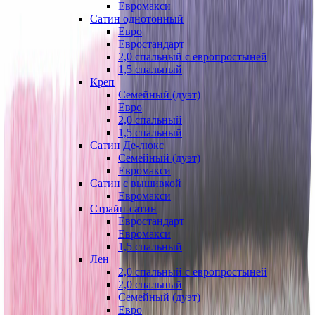
Евромакси
Сатин однотонный
Евро
Евростандарт
2,0 спальный с европростыней
1,5 спальный
Креп
Семейный (дуэт)
Евро
2,0 спальный
1,5 спальный
Сатин Де-люкс
Семейный (дуэт)
Евромакси
Сатин с вышивкой
Евромакси
Страйп-сатин
Евростандарт
Евромакси
1,5 спальный
Лен
2,0 спальный с европростыней
2,0 спальный
Семейный (дуэт)
Евро