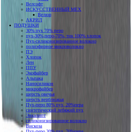
Велсофт
ИСКУССТВЕННЫЙ МЕХ
Велюр
АКРИЛ
ПОДУШКИ
30% пух 70% перо
пух-30%,перо-70%, тик 100% хлопок
Пух-силиконизированное волокно
полиэфирное микроволокно
ПЭ
Хлопок
Лен
ППУ
Экофайбер
Альпака
Наносиликон
микрофайбер
шерсть овечья
шерсть верблюжья
Пух-перо 80% пух, 20%пера
синтетический лебяжий пух
Эвкалипт
силиконизированное волокно
Вискоза
Пух-перо 30% пух, 70%пера