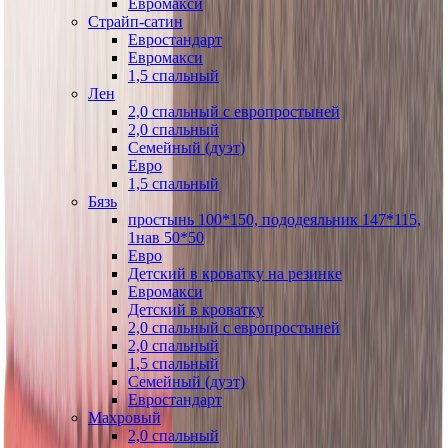
Евромакси
Страйп-сатин
Евростандарт
Евромакси
1,5 спальный
Лен
2,0 спальный с европростыней
2,0 спальный
Семейный (дуэт)
Евро
1,5 спальный
Бязь
простынь 100*150, пододеяльник 147*115,
1нав 50*50
Евро
Детский в кроватку на резинке
Евромакси
Детский в кроватку
2,0 спальный с европростыней
2,0 спальный
1,5 спальный
Семейный (дуэт)
Евростандарт
Махровый
2,0 спальный