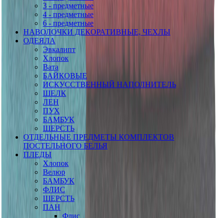
3 - предметные
4 - предметные
6 - предметные
НАВОЛОЧКИ ДЕКОРАТИВНЫЕ, ЧЕХЛЫ
ОДЕЯЛА
Эвкалипт
Хлопок
Вата
БАЙКОВЫЕ
ИСКУССТВЕННЫЙ НАПОЛНИТЕЛЬ
ШЕЛК
ЛЕН
ПУХ
БАМБУК
ШЕРСТЬ
ОТДЕЛЬНЫЕ ПРЕДМЕТЫ КОМПЛЕКТОВ
ПОСТЕЛЬНОГО БЕЛЬЯ
ПЛЕДЫ
Хлопок
Велюр
БАМБУК
ФЛИС
ШЕРСТЬ
ПАН
Флис