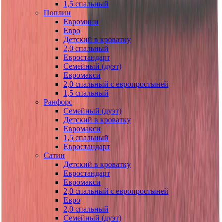
1,5 спальный
Поплин
Евромини
Евро
Детский в кроватку
2,0 спальный
Евростандарт
Семейный (дуэт)
Евромакси
2,0 спальный с европростыней
1,5 спальный
Ранфорс
Семейный (дуэт)
Детский в кроватку
Евромакси
1,5 спальный
Евростандарт
Сатин
Детский в кроватку
Евростандарт
Евромакси
2,0 спальный с европростыней
Евро
2,0 спальный
Семейный (дуэт)