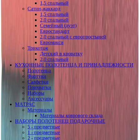
1,5 спальный
Сатин-жаккард
1,5 спальный
2,0 спальный
Семейный (дуэт)
Евростандарт
2,0 спальный с европростыней
Евромакси
Трикотаж
Детский в кроватку
2,0 спальный
КУХОННЫЕ ПОЛОТЕНЦА И ПРИНАДЛЕЖНОСТИ
Полотенца
Фартуки
Салфетки
Прихватки
Наборы
Аксессуары
МАТРАС
Материалы
Материалы коврового склада
НАБОРЫ ПОЛОТЕНЕЦ ПОДАРОЧНЫЕ
5 - предметные
1 - предметные
2 - предметные