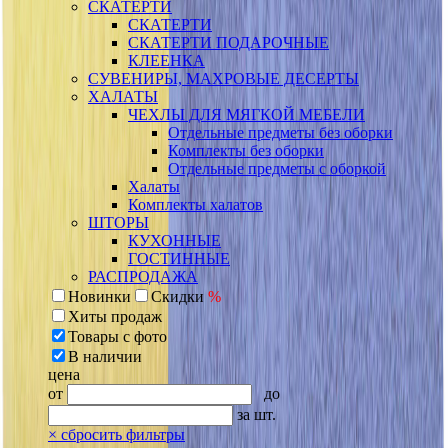
СКАТЕРТИ
СКАТЕРТИ
СКАТЕРТИ ПОДАРОЧНЫЕ
КЛЕЕНКА
СУВЕНИРЫ, МАХРОВЫЕ ДЕСЕРТЫ
ХАЛАТЫ
ЧЕХЛЫ ДЛЯ МЯГКОЙ МЕБЕЛИ
Отдельные предметы без оборки
Комплекты без оборки
Отдельные предметы с оборкой
Халаты
Комплекты халатов
ШТОРЫ
КУХОННЫЕ
ГОСТИННЫЕ
РАСПРОДАЖА
Новинки
Скидки
%
Хиты продаж
Товары с фото
В наличии
цена
от
до
за шт.
×
сбросить фильтры