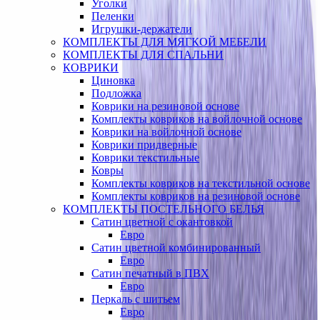
Уголки
Пеленки
Игрушки-держатели
КОМПЛЕКТЫ ДЛЯ МЯГКОЙ МЕБЕЛИ
КОМПЛЕКТЫ ДЛЯ СПАЛЬНИ
КОВРИКИ
Циновка
Подложка
Коврики на резиновой основе
Комплекты ковриков на войлочной основе
Коврики на войлочной основе
Коврики придверные
Коврики текстильные
Ковры
Комплекты ковриков на текстильной основе
Комплекты ковриков на резиновой основе
КОМПЛЕКТЫ ПОСТЕЛЬНОГО БЕЛЬЯ
Сатин цветной с окантовкой
Евро
Сатин цветной комбинированный
Евро
Сатин печатный в ПВХ
Евро
Перкаль с шитьем
Евро