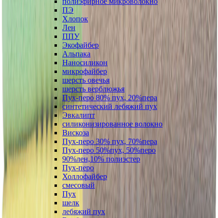
полиэфирное микроволокно
ПЭ
Хлопок
Лен
ППУ
Экофайбер
Альпака
Наносиликон
микрофайбер
шерсть овечья
шерсть верблюжья
Пух-перо 80% пух, 20%пера
синтетический лебяжий пух
Эвкалипт
силиконизированное волокно
Вискоза
Пух-перо 30% пух, 70%пера
Пух-перо 50%пух, 50%перо
90%лен,10% полиэстер
Пух-перо
Холлофайбер
смесовый
Пух
шелк
лебяжий пух