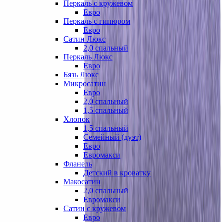
Перкаль с кружевом
Евро
Перкаль с гипюром
Евро
Сатин Люкс
2,0 спальный
Перкаль Люкс
Евро
Бязь Люкс
Микросатин
Евро
2,0 спальный
1,5 спальный
Хлопок
1,5 спальный
Семейный (дуэт)
Евро
Евромакси
Фланель
Детский в кроватку
Макосатин
2,0 спальный
Евромакси
Сатин с кружевом
Евро