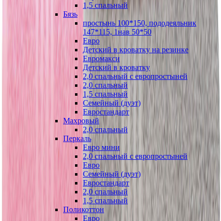
1,5 спальный
Бязь
простынь 100*150, пододеяльник
147*115, 1нав 50*50
Евро
Детский в кроватку на резинке
Евромакси
Детский в кроватку
2,0 спальный с европростыней
2,0 спальный
1,5 спальный
Семейный (дуэт)
Евростандарт
Махровый
2,0 спальный
Перкаль
Евро мини
2,0 спальный с европростыней
Евро
Семейный (дуэт)
Евростандарт
2,0 спальный
1,5 спальный
Поликоттон
Евро