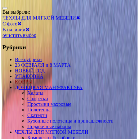
Вы выбрали:
ЧЕХЛЫ ДЛЯ МЯГКОЙ МЕБЕЛИ
✖
С фото
✖
В наличии
✖
очистить выбор
Рубрики
Все рубрики
23 ФЕВРАЛЯ и 8 МАРТА
НОВЫЙ ГОД
УПАКОВКА
КОВРЫ
ДОНЕЦКАЯ МАНУФАКТУРА
Халаты
Салфетки
Простыни махровые
Полотенца
Скатерти
Кухонные полотенца и принадлежности
Подарочные наборы
ЧЕХЛЫ ДЛЯ МЯГКОЙ МЕБЕЛИ
Комплекты без оборки