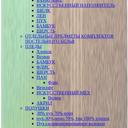
БАЙКОВЫЕ
ИСКУССТВЕННЫЙ НАПОЛНИТЕЛЬ
ШЕЛК
ЛЕН
ПУХ
БАМБУК
ШЕРСТЬ
ОТДЕЛЬНЫЕ ПРЕДМЕТЫ КОМПЛЕКТОВ
ПОСТЕЛЬНОГО БЕЛЬЯ
ПЛЕДЫ
Хлопок
Велюр
БАМБУК
ФЛИС
ШЕРСТЬ
ПАН
Флис
Велсофт
ИСКУССТВЕННЫЙ МЕХ
Велюр
АКРИЛ
ПОДУШКИ
30% пух 70% перо
пух-30%,перо-70%, тик 100% хлопок
Пух-силиконизированное волокно