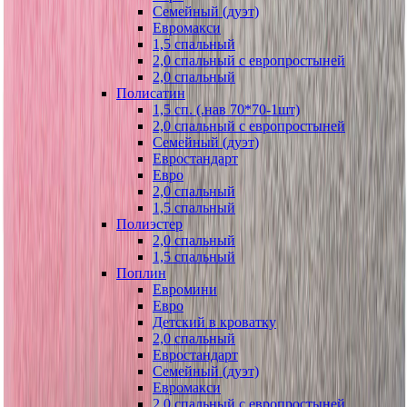
Семейный (дуэт)
Евромакси
1,5 спальный
2,0 спальный с европростыней
2,0 спальный
Полисатин
1,5 сп. (.нав 70*70-1шт)
2,0 спальный с европростыней
Семейный (дуэт)
Евростандарт
Евро
2,0 спальный
1,5 спальный
Полиэстер
2,0 спальный
1,5 спальный
Поплин
Евромини
Евро
Детский в кроватку
2,0 спальный
Евростандарт
Семейный (дуэт)
Евромакси
2,0 спальный с европростыней