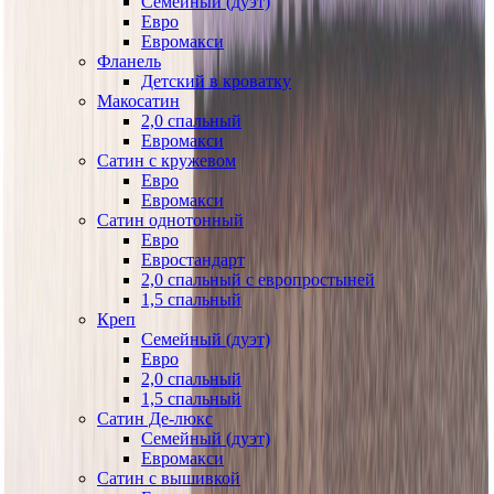
Семейный (дуэт)
Евро
Евромакси
Фланель
Детский в кроватку
Макосатин
2,0 спальный
Евромакси
Сатин с кружевом
Евро
Евромакси
Сатин однотонный
Евро
Евростандарт
2,0 спальный с европростыней
1,5 спальный
Креп
Семейный (дуэт)
Евро
2,0 спальный
1,5 спальный
Сатин Де-люкс
Семейный (дуэт)
Евромакси
Сатин с вышивкой