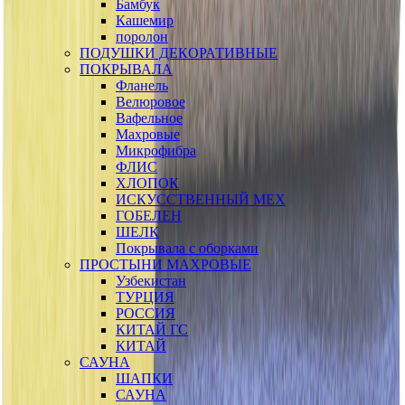
Бамбук
Кашемир
поролон
ПОДУШКИ ДЕКОРАТИВНЫЕ
ПОКРЫВАЛА
Фланель
Велюровое
Вафельное
Махровые
Микрофибра
ФЛИС
ХЛОПОК
ИСКУССТВЕННЫЙ МЕХ
ГОБЕЛЕН
ШЕЛК
Покрывала с оборками
ПРОСТЫНИ МАХРОВЫЕ
Узбекистан
ТУРЦИЯ
РОССИЯ
КИТАЙ ГС
КИТАЙ
САУНА
ШАПКИ
САУНА