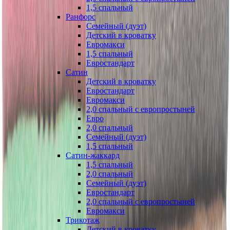
1,5 спальный
Ранфорс
Семейный (дуэт)
Детский в кроватку
Евромакси
1,5 спальный
Евростандарт
Сатин
Детский в кроватку
Евростандарт
Евромакси
2,0 спальный с европростыней
Евро
2,0 спальный
Семейный (дуэт)
1,5 спальный
Сатин-жаккард
1,5 спальный
2,0 спальный
Семейный (дуэт)
Евростандарт
2,0 спальный с европростыней
Евромакси
Трикотаж
Детский в кроватку