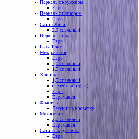
Перкаль с кружевом
Евро
Перкаль с гипюром
Евро
Сатин Люкс
2,0 спальный
Перкаль Люкс
Евро
Бязь Люкс
Микросатин
Евро
2,0 спальный
1,5 спальный
Хлопок
1,5 спальный
Семейный (дуэт)
Евро
Евромакси
Фланель
Детский в кроватку
Макосатин
2,0 спальный
Евромакси
Сатин с кружевом
Евро