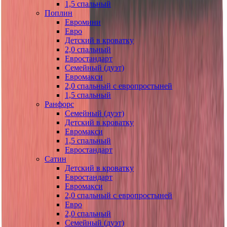
1,5 спальный
Поплин
Евромини
Евро
Детский в кроватку
2,0 спальный
Евростандарт
Семейный (дуэт)
Евромакси
2,0 спальный с европростыней
1,5 спальный
Ранфорс
Семейный (дуэт)
Детский в кроватку
Евромакси
1,5 спальный
Евростандарт
Сатин
Детский в кроватку
Евростандарт
Евромакси
2,0 спальный с европростыней
Евро
2,0 спальный
Семейный (дуэт)