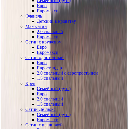
Семейный (дуэт)
Евро
Евромакси
Фланель
Детский в кроватку
Макосатин
2,0 спальный
Евромакси
Сатин с кружевом
Евро
Евромакси
Сатин однотонный
Евро
Евростандарт
2,0 спальный с европростыней
1,5 спальный
Креп
Семейный (дуэт)
Евро
2,0 спальный
1,5 спальный
Сатин Де-люкс
Семейный (дуэт)
Евромакси
Сатин с вышивкой