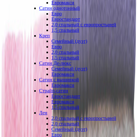
Евромакси
Сатин однотонный
Евро
Евростандарт
2,0 спальный с европростыней
1,5 спальный
Креп
Семейный (дуэт)
Евро
2,0 спальный
1,5 спальный
Сатин Де-люкс
Семейный (дуэт)
Евромакси
Сатин с вышивкой
Евромакси
Страйп-сатин
Евростандарт
Евромакси
1,5 спальный
Лен
2,0 спальный с европростыней
2,0 спальный
Семейный (дуэт)
Евро