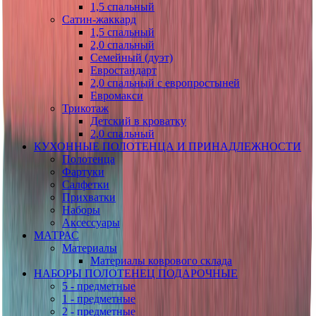
1,5 спальный
Сатин-жаккард
1,5 спальный
2,0 спальный
Семейный (дуэт)
Евростандарт
2,0 спальный с европростыней
Евромакси
Трикотаж
Детский в кроватку
2,0 спальный
КУХОННЫЕ ПОЛОТЕНЦА И ПРИНАДЛЕЖНОСТИ
Полотенца
Фартуки
Салфетки
Прихватки
Наборы
Аксессуары
МАТРАС
Материалы
Материалы коврового склада
НАБОРЫ ПОЛОТЕНЕЦ ПОДАРОЧНЫЕ
5 - предметные
1 - предметные
2 - предметные