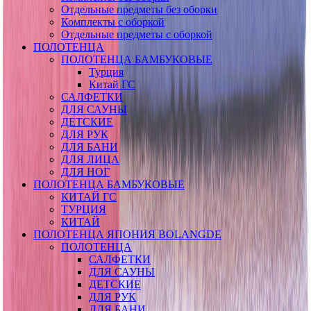
Отдельные предметы без оборки
Комплекты с оборкой
Отдельные предметы с оборкой
ПОЛОТЕНЦА
ПОЛОТЕНЦА БАМБУКОВЫЕ
Турция
Китай ГС
САЛФЕТКИ
ДЛЯ САУНЫ
ДЕТСКИЕ
ДЛЯ РУК
ДЛЯ БАНИ
ДЛЯ ЛИЦА
ДЛЯ НОГ
ПОЛОТЕНЦА БАМБУКОВЫЕ
КИТАЙ ГС
ТУРЦИЯ
КИТАЙ
ПОЛОТЕНЦА ЯПОНИЯ BOLANGDE
ПОЛОТЕНЦА
САЛФЕТКИ
ДЛЯ САУНЫ
ДЕТСКИЕ
ДЛЯ РУК
ДЛЯ БАНИ