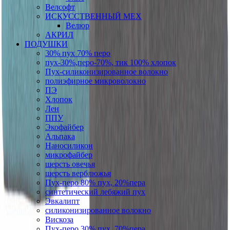
Велсофт
ИСКУССТВЕННЫЙ МЕХ
Велюр
АКРИЛ
ПОДУШКИ
30% пух 70% перо
пух-30%,перо-70%, тик 100% хлопок
Пух-силиконизированное волокно
полиэфирное микроволокно
ПЭ
Хлопок
Лен
ППУ
Экофайбер
Альпака
Наносиликон
микрофайбер
шерсть овечья
шерсть верблюжья
Пух-перо 80% пух, 20%пера
синтетический лебяжий пух
Эвкалипт
силиконизированное волокно
Вискоза
Пух-перо 30% пух, 70%пера