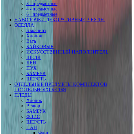
3 - предметные
4 - предметные
6 - предметные
НАВОЛОЧКИ ДЕКОРАТИВНЫЕ, ЧЕХЛЫ
ОДЕЯЛА
Эвкалипт
Хлопок
Вата
БАЙКОВЫЕ
ИСКУССТВЕННЫЙ НАПОЛНИТЕЛЬ
ШЕЛК
ЛЕН
ПУХ
БАМБУК
ШЕРСТЬ
ОТДЕЛЬНЫЕ ПРЕДМЕТЫ КОМПЛЕКТОВ
ПОСТЕЛЬНОГО БЕЛЬЯ
ПЛЕДЫ
Хлопок
Велюр
БАМБУК
ФЛИС
ШЕРСТЬ
ПАН
Флис