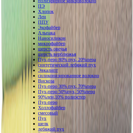
полиэфирное микроволокно
ПЭ
Хлопок
Лен
ППУ
Экофайбер
Альпака
Наносиликон
микрофайбер
шерсть овечья
шерсть верблюжья
Пух-перо 80% пух, 20%пера
синтетический лебяжий пух
Эвкалипт
силиконизированное волокно
Вискоза
Пух-перо 30% пух, 70%пера
Пух-перо 50%пух, 50%перо
90%лен,10% полиэстер
Пух-перо
Холлофайбер
смесовый
Пух
шелк
лебяжий пух