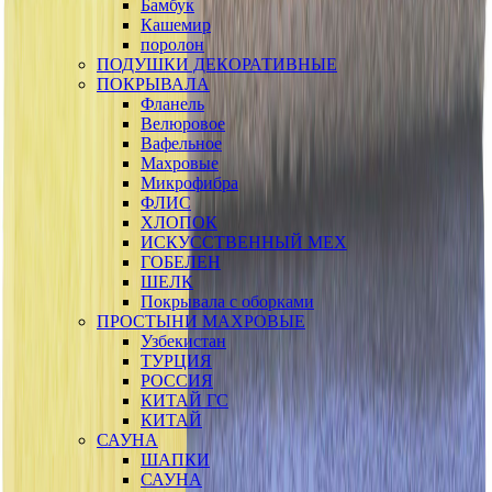
Бамбук
Кашемир
поролон
ПОДУШКИ ДЕКОРАТИВНЫЕ
ПОКРЫВАЛА
Фланель
Велюровое
Вафельное
Махровые
Микрофибра
ФЛИС
ХЛОПОК
ИСКУССТВЕННЫЙ МЕХ
ГОБЕЛЕН
ШЕЛК
Покрывала с оборками
ПРОСТЫНИ МАХРОВЫЕ
Узбекистан
ТУРЦИЯ
РОССИЯ
КИТАЙ ГС
КИТАЙ
САУНА
ШАПКИ
САУНА