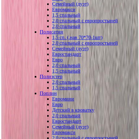
Семейный (дуэт)
Евромакси
1,5 спальный
2,0 спальный с европростыней
2,0 спальный
Полисатин
1,5 сп. (.нав 70*70-1шт)
2,0 спальный с европростыней
Семейный (дуэт)
Евростандарт
Евро
2,0 спальный
1,5 спальный
Полиэстер
2,0 спальный
1,5 спальный
Поплин
Евромини
Евро
Детский в кроватку
2,0 спальный
Евростандарт
Семейный (дуэт)
Евромакси
2,0 спальный с европростыней