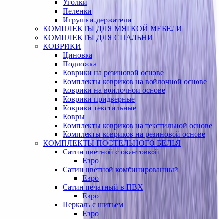
Уголки
Пеленки
Игрушки-держатели
КОМПЛЕКТЫ ДЛЯ МЯГКОЙ МЕБЕЛИ
КОМПЛЕКТЫ ДЛЯ СПАЛЬНИ
КОВРИКИ
Циновка
Подложка
Коврики на резиновой основе
Комплекты ковриков на войлочной основе
Коврики на войлочной основе
Коврики придверные
Коврики текстильные
Ковры
Комплекты ковриков на текстильной основе
Комплекты ковриков на резиновой основе
КОМПЛЕКТЫ ПОСТЕЛЬНОГО БЕЛЬЯ
Сатин цветной с окантовкой
Евро
Сатин цветной комбинированный
Евро
Сатин печатный в ПВХ
Евро
Перкаль с шитьем
Евро