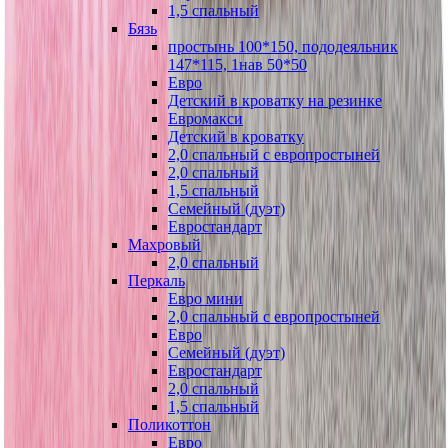
1,5 спальный
Бязь
простынь 100*150, пододеяльник
147*115, 1нав 50*50
Евро
Детский в кроватку на резинке
Евромакси
Детский в кроватку
2,0 спальный с европростыней
2,0 спальный
1,5 спальный
Семейный (дуэт)
Евростандарт
Махровый
2,0 спальный
Перкаль
Евро мини
2,0 спальный с европростыней
Евро
Семейный (дуэт)
Евростандарт
2,0 спальный
1,5 спальный
Поликоттон
Евро