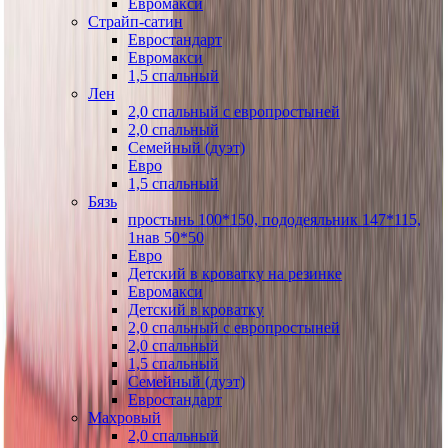
Евромакси
Страйп-сатин
Евростандарт
Евромакси
1,5 спальный
Лен
2,0 спальный с европростыней
2,0 спальный
Семейный (дуэт)
Евро
1,5 спальный
Бязь
простынь 100*150, пододеяльник 147*115,
1нав 50*50
Евро
Детский в кроватку на резинке
Евромакси
Детский в кроватку
2,0 спальный с европростыней
2,0 спальный
1,5 спальный
Семейный (дуэт)
Евростандарт
Махровый
2,0 спальный