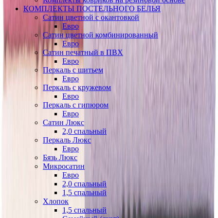
КОМПЛЕКТЫ ПОСТЕЛЬНОГО БЕЛЬЯ
Сатин цветной с окантовкой
Евро
Сатин цветной комбинированный
Евро
Сатин печатный в ПВХ
Евро
Перкаль с шитьем
Евро
Перкаль с кружевом
Евро
Перкаль с гипюром
Евро
Сатин Люкс
2,0 спальный
Перкаль Люкс
Евро
Бязь Люкс
Микросатин
Евро
2,0 спальный
1,5 спальный
Хлопок
1,5 спальный