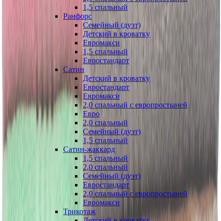
1,5 спальный
Ранфорс
Семейный (дуэт)
Детский в кроватку
Евромакси
1,5 спальный
Евростандарт
Сатин
Детский в кроватку
Евростандарт
Евромакси
2,0 спальный с европростыней
Евро
2,0 спальный
Семейный (дуэт)
1,5 спальный
Сатин-жаккард
1,5 спальный
2,0 спальный
Семейный (дуэт)
Евростандарт
2,0 спальный с европростыней
Евромакси
Трикотаж
Детский в кроватку