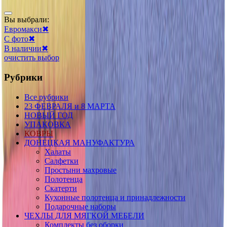
Вы выбрали:
Евромакси
✖
С фото
✖
В наличии
✖
очистить выбор
Рубрики
Все рубрики
23 ФЕВРАЛЯ и 8 МАРТА
НОВЫЙ ГОД
УПАКОВКА
КОВРЫ
ДОНЕЦКАЯ МАНУФАКТУРА
Халаты
Салфетки
Простыни махровые
Полотенца
Скатерти
Кухонные полотенца и принадлежности
Подарочные наборы
ЧЕХЛЫ ДЛЯ МЯГКОЙ МЕБЕЛИ
Комплекты без оборки