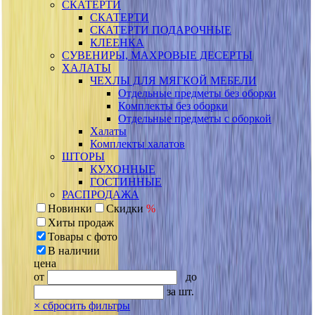
СКАТЕРТИ
СКАТЕРТИ
СКАТЕРТИ ПОДАРОЧНЫЕ
КЛЕЕНКА
СУВЕНИРЫ, МАХРОВЫЕ ДЕСЕРТЫ
ХАЛАТЫ
ЧЕХЛЫ ДЛЯ МЯГКОЙ МЕБЕЛИ
Отдельные предметы без оборки
Комплекты без оборки
Отдельные предметы с оборкой
Халаты
Комплекты халатов
ШТОРЫ
КУХОННЫЕ
ГОСТИННЫЕ
РАСПРОДАЖА
Новинки
Скидки
%
Хиты продаж
Товары с фото
В наличии
цена
от
до
за шт.
×
сбросить фильтры