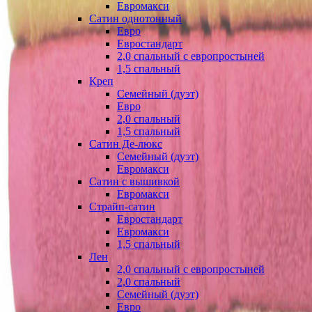
Евромакси
Сатин однотонный
Евро
Евростандарт
2,0 спальный с европростыней
1,5 спальный
Креп
Семейный (дуэт)
Евро
2,0 спальный
1,5 спальный
Сатин Де-люкс
Семейный (дуэт)
Евромакси
Сатин с вышивкой
Евромакси
Страйп-сатин
Евростандарт
Евромакси
1,5 спальный
Лен
2,0 спальный с европростыней
2,0 спальный
Семейный (дуэт)
Евро