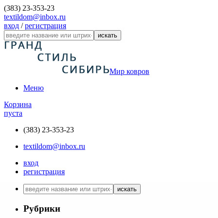
(383) 23-353-23
textildom@inbox.ru
вход
/
регистрация
искать
Мир ковров
Меню
Корзина
пуста
(383) 23-353-23
textildom@inbox.ru
вход
регистрация
искать
Рубрики