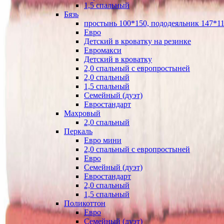
1,5 спальный
Бязь
простынь 100*150, пододеяльник 147*11
Евро
Детский в кроватку на резинке
Евромакси
Детский в кроватку
2,0 спальный с европростыней
2,0 спальный
1,5 спальный
Семейный (дуэт)
Евростандарт
Махровый
2,0 спальный
Перкаль
Евро мини
2,0 спальный с европростыней
Евро
Семейный (дуэт)
Евростандарт
2,0 спальный
1,5 спальный
Поликоттон
Евро
Семейный (дуэт)