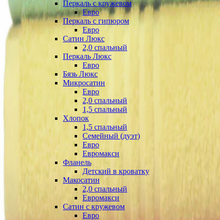
Перкаль с кружевом
Евро
Перкаль с гипюром
Евро
Сатин Люкс
2,0 спальный
Перкаль Люкс
Евро
Бязь Люкс
Микросатин
Евро
2,0 спальный
1,5 спальный
Хлопок
1,5 спальный
Семейный (дуэт)
Евро
Евромакси
Фланель
Детский в кроватку
Макосатин
2,0 спальный
Евромакси
Сатин с кружевом
Евро