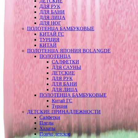
ДЕТСКИЕ
ДЛЯ РУК
ДЛЯ БАНИ
ДЛЯ ЛИЦА
ДЛЯ НОГ
ПОЛОТЕНЦА БАМБУКОВЫЕ
КИТАЙ ГС
ТУРЦИЯ
КИТАЙ
ПОЛОТЕНЦА ЯПОНИЯ BOLANGDE
ПОЛОТЕНЦА
САЛФЕТКИ
ДЛЯ САУНЫ
ДЕТСКИЕ
ДЛЯ РУК
ДЛЯ БАНИ
ДЛЯ ЛИЦА
ПОЛОТЕНЦА БАМБУКОВЫЕ
Китай ГС
Турция
ДЕТСКИЕ ПРИНАДЛЕЖНОСТИ
Салфетки
Пледы
Халаты
Пончо детское