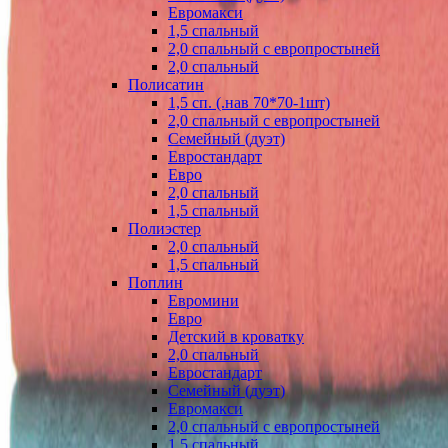
Евромакси
1,5 спальный
2,0 спальный с европростыней
2,0 спальный
Полисатин
1,5 сп. (.нав 70*70-1шт)
2,0 спальный с европростыней
Семейный (дуэт)
Евростандарт
Евро
2,0 спальный
1,5 спальный
Полиэстер
2,0 спальный
1,5 спальный
Поплин
Евромини
Евро
Детский в кроватку
2,0 спальный
Евростандарт
Семейный (дуэт)
Евромакси
2,0 спальный с европростыней
1,5 спальный