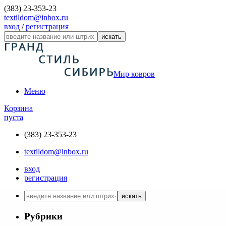
(383) 23-353-23
textildom@inbox.ru
вход
/
регистрация
искать
Мир ковров
Меню
Корзина
пуста
(383) 23-353-23
textildom@inbox.ru
вход
регистрация
искать
Рубрики