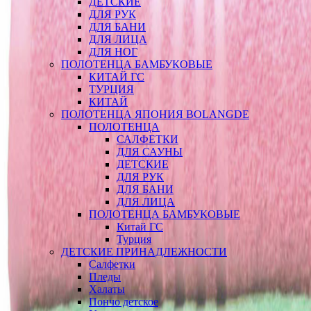
ДЕТСКИЕ
ДЛЯ РУК
ДЛЯ БАНИ
ДЛЯ ЛИЦА
ДЛЯ НОГ
ПОЛОТЕНЦА БАМБУКОВЫЕ
КИТАЙ ГС
ТУРЦИЯ
КИТАЙ
ПОЛОТЕНЦА ЯПОНИЯ BOLANGDE
ПОЛОТЕНЦА
САЛФЕТКИ
ДЛЯ САУНЫ
ДЕТСКИЕ
ДЛЯ РУК
ДЛЯ БАНИ
ДЛЯ ЛИЦА
ПОЛОТЕНЦА БАМБУКОВЫЕ
Китай ГС
Турция
ДЕТСКИЕ ПРИНАДЛЕЖНОСТИ
Салфетки
Пледы
Халаты
Пончо детское