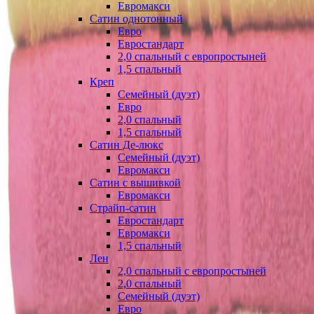
Евромакси
Сатин однотонный
Евро
Евростандарт
2,0 спальный с европростыней
1,5 спальный
Креп
Семейный (дуэт)
Евро
2,0 спальный
1,5 спальный
Сатин Де-люкс
Семейный (дуэт)
Евромакси
Сатин с вышивкой
Евромакси
Страйп-сатин
Евростандарт
Евромакси
1,5 спальный
Лен
2,0 спальный с европростыней
2,0 спальный
Семейный (дуэт)
Евро