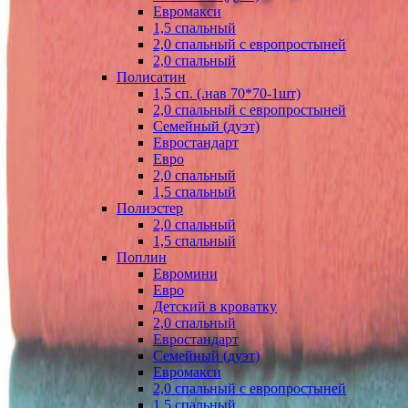
Евромакси
1,5 спальный
2,0 спальный с европростыней
2,0 спальный
Полисатин
1,5 сп. (.нав 70*70-1шт)
2,0 спальный с европростыней
Семейный (дуэт)
Евростандарт
Евро
2,0 спальный
1,5 спальный
Полиэстер
2,0 спальный
1,5 спальный
Поплин
Евромини
Евро
Детский в кроватку
2,0 спальный
Евростандарт
Семейный (дуэт)
Евромакси
2,0 спальный с европростыней
1,5 спальный