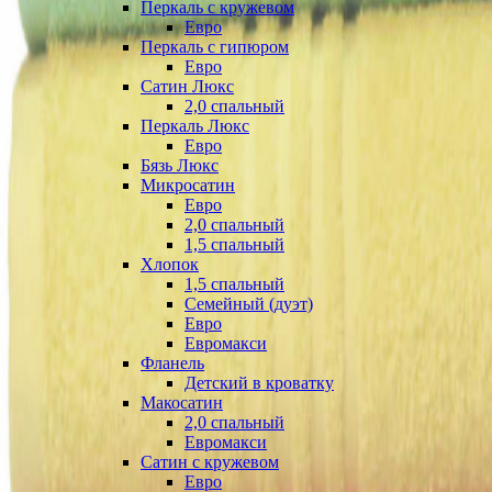
Перкаль с кружевом
Евро
Перкаль с гипюром
Евро
Сатин Люкс
2,0 спальный
Перкаль Люкс
Евро
Бязь Люкс
Микросатин
Евро
2,0 спальный
1,5 спальный
Хлопок
1,5 спальный
Семейный (дуэт)
Евро
Евромакси
Фланель
Детский в кроватку
Макосатин
2,0 спальный
Евромакси
Сатин с кружевом
Евро