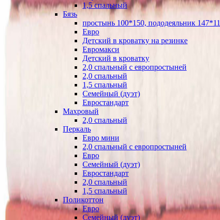
1,5 спальный
Бязь
простынь 100*150, пододеяльник 147*11
Евро
Детский в кроватку на резинке
Евромакси
Детский в кроватку
2,0 спальный с европростыней
2,0 спальный
1,5 спальный
Семейный (дуэт)
Евростандарт
Махровый
2,0 спальный
Перкаль
Евро мини
2,0 спальный с европростыней
Евро
Семейный (дуэт)
Евростандарт
2,0 спальный
1,5 спальный
Поликоттон
Евро
Семейный (дуэт)