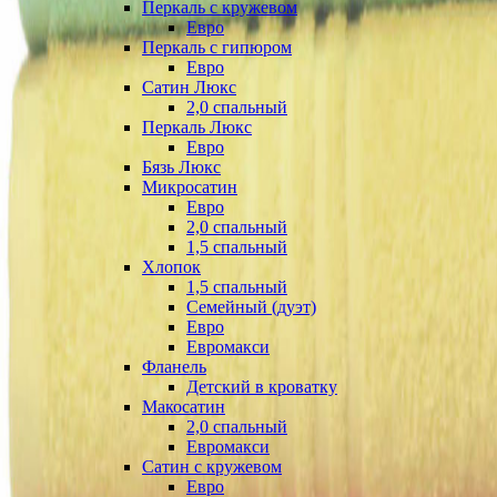
Перкаль с кружевом
Евро
Перкаль с гипюром
Евро
Сатин Люкс
2,0 спальный
Перкаль Люкс
Евро
Бязь Люкс
Микросатин
Евро
2,0 спальный
1,5 спальный
Хлопок
1,5 спальный
Семейный (дуэт)
Евро
Евромакси
Фланель
Детский в кроватку
Макосатин
2,0 спальный
Евромакси
Сатин с кружевом
Евро