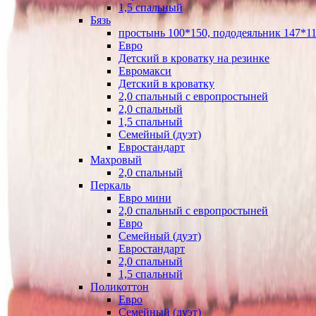
1,5 спальный
Бязь
простынь 100*150, пододеяльник 147*11
Евро
Детский в кроватку на резинке
Евромакси
Детский в кроватку
2,0 спальный с европростыней
2,0 спальный
1,5 спальный
Семейный (дуэт)
Евростандарт
Махровый
2,0 спальный
Перкаль
Евро мини
2,0 спальный с европростыней
Евро
Семейный (дуэт)
Евростандарт
2,0 спальный
1,5 спальный
Поликоттон
Евро
Семейный (дуэт)