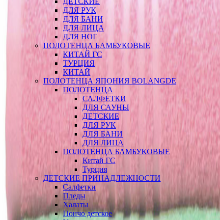
ДЕТСКИЕ
ДЛЯ РУК
ДЛЯ БАНИ
ДЛЯ ЛИЦА
ДЛЯ НОГ
ПОЛОТЕНЦА БАМБУКОВЫЕ
КИТАЙ ГС
ТУРЦИЯ
КИТАЙ
ПОЛОТЕНЦА ЯПОНИЯ BOLANGDE
ПОЛОТЕНЦА
САЛФЕТКИ
ДЛЯ САУНЫ
ДЕТСКИЕ
ДЛЯ РУК
ДЛЯ БАНИ
ДЛЯ ЛИЦА
ПОЛОТЕНЦА БАМБУКОВЫЕ
Китай ГС
Турция
ДЕТСКИЕ ПРИНАДЛЕЖНОСТИ
Салфетки
Пледы
Халаты
Пончо детское