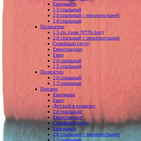
Евромакси
1,5 спальный
2,0 спальный с европростыней
2,0 спальный
Полисатин
1,5 сп. (.нав 70*70-1шт)
2,0 спальный с европростыней
Семейный (дуэт)
Евростандарт
Евро
2,0 спальный
1,5 спальный
Полиэстер
2,0 спальный
1,5 спальный
Поплин
Евромини
Евро
Детский в кроватку
2,0 спальный
Евростандарт
Семейный (дуэт)
Евромакси
2,0 спальный с европростыней
1,5 спальный