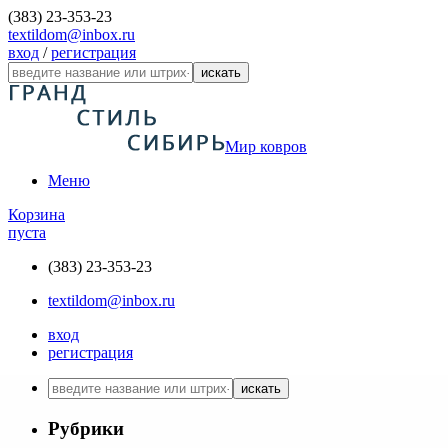
(383) 23-353-23
textildom@inbox.ru
вход
/
регистрация
искать
Мир ковров
Меню
Корзина
пуста
(383) 23-353-23
textildom@inbox.ru
вход
регистрация
искать
Рубрики