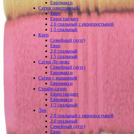
Евромакси
Сатин однотонный
Евро
Евростандарт
2,0 спальный с европростыней
1,5 спальный
Креп
Семейный (дуэт)
Евро
2,0 спальный
1,5 спальный
Сатин Де-люкс
Семейный (дуэт)
Евромакси
Сатин с вышивкой
Евромакси
Страйп-сатин
Евростандарт
Евромакси
1,5 спальный
Лен
2,0 спальный с европростыней
2,0 спальный
Семейный (дуэт)
Евро