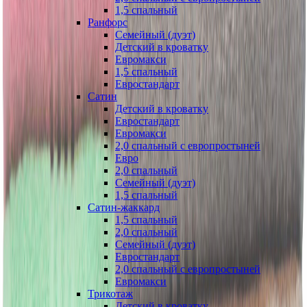
1,5 спальный
Ранфорс
Семейный (дуэт)
Детский в кроватку
Евромакси
1,5 спальный
Евростандарт
Сатин
Детский в кроватку
Евростандарт
Евромакси
2,0 спальный с европростыней
Евро
2,0 спальный
Семейный (дуэт)
1,5 спальный
Сатин-жаккард
1,5 спальный
2,0 спальный
Семейный (дуэт)
Евростандарт
2,0 спальный с европростыней
Евромакси
Трикотаж
Детский в кроватку