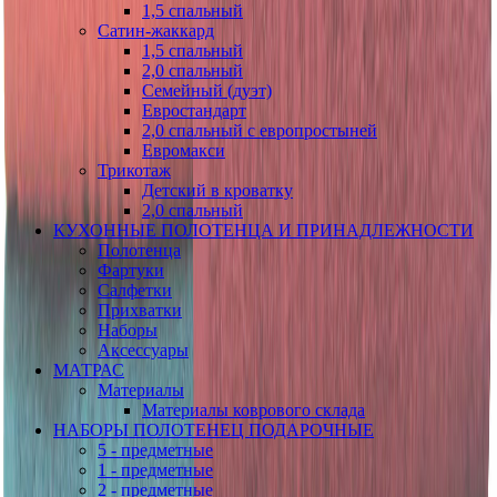
1,5 спальный
Сатин-жаккард
1,5 спальный
2,0 спальный
Семейный (дуэт)
Евростандарт
2,0 спальный с европростыней
Евромакси
Трикотаж
Детский в кроватку
2,0 спальный
КУХОННЫЕ ПОЛОТЕНЦА И ПРИНАДЛЕЖНОСТИ
Полотенца
Фартуки
Салфетки
Прихватки
Наборы
Аксессуары
МАТРАС
Материалы
Материалы коврового склада
НАБОРЫ ПОЛОТЕНЕЦ ПОДАРОЧНЫЕ
5 - предметные
1 - предметные
2 - предметные