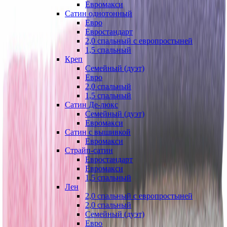
Евромакси
Сатин однотонный
Евро
Евростандарт
2,0 спальный с европростыней
1,5 спальный
Креп
Семейный (дуэт)
Евро
2,0 спальный
1,5 спальный
Сатин Де-люкс
Семейный (дуэт)
Евромакси
Сатин с вышивкой
Евромакси
Страйп-сатин
Евростандарт
Евромакси
1,5 спальный
Лен
2,0 спальный с европростыней
2,0 спальный
Семейный (дуэт)
Евро