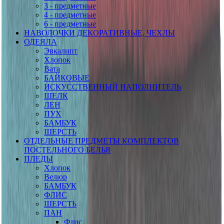
3 - предметные
4 - предметные
6 - предметные
НАВОЛОЧКИ ДЕКОРАТИВНЫЕ, ЧЕХЛЫ
ОДЕЯЛА
Эвкалипт
Хлопок
Вата
БАЙКОВЫЕ
ИСКУССТВЕННЫЙ НАПОЛНИТЕЛЬ
ШЕЛК
ЛЕН
ПУХ
БАМБУК
ШЕРСТЬ
ОТДЕЛЬНЫЕ ПРЕДМЕТЫ КОМПЛЕКТОВ
ПОСТЕЛЬНОГО БЕЛЬЯ
ПЛЕДЫ
Хлопок
Велюр
БАМБУК
ФЛИС
ШЕРСТЬ
ПАН
Флис