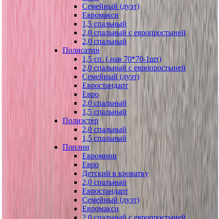
Семейный (дуэт)
Евромакси
1,5 спальный
2,0 спальный с европростыней
2,0 спальный
Полисатин
1,5 сп. (.нав 70*70-1шт)
2,0 спальный с европростыней
Семейный (дуэт)
Евростандарт
Евро
2,0 спальный
1,5 спальный
Полиэстер
2,0 спальный
1,5 спальный
Поплин
Евромини
Евро
Детский в кроватку
2,0 спальный
Евростандарт
Семейный (дуэт)
Евромакси
2,0 спальный с европростыней