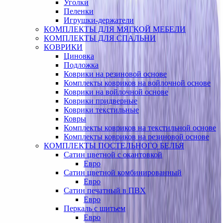
Уголки
Пеленки
Игрушки-держатели
КОМПЛЕКТЫ ДЛЯ МЯГКОЙ МЕБЕЛИ
КОМПЛЕКТЫ ДЛЯ СПАЛЬНИ
КОВРИКИ
Циновка
Подложка
Коврики на резиновой основе
Комплекты ковриков на войлочной основе
Коврики на войлочной основе
Коврики придверные
Коврики текстильные
Ковры
Комплекты ковриков на текстильной основе
Комплекты ковриков на резиновой основе
КОМПЛЕКТЫ ПОСТЕЛЬНОГО БЕЛЬЯ
Сатин цветной с окантовкой
Евро
Сатин цветной комбинированный
Евро
Сатин печатный в ПВХ
Евро
Перкаль с шитьем
Евро