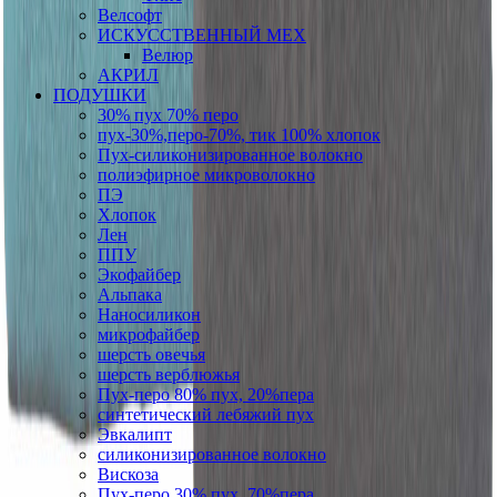
Велсофт
ИСКУССТВЕННЫЙ МЕХ
Велюр
АКРИЛ
ПОДУШКИ
30% пух 70% перо
пух-30%,перо-70%, тик 100% хлопок
Пух-силиконизированное волокно
полиэфирное микроволокно
ПЭ
Хлопок
Лен
ППУ
Экофайбер
Альпака
Наносиликон
микрофайбер
шерсть овечья
шерсть верблюжья
Пух-перо 80% пух, 20%пера
синтетический лебяжий пух
Эвкалипт
силиконизированное волокно
Вискоза
Пух-перо 30% пух, 70%пера