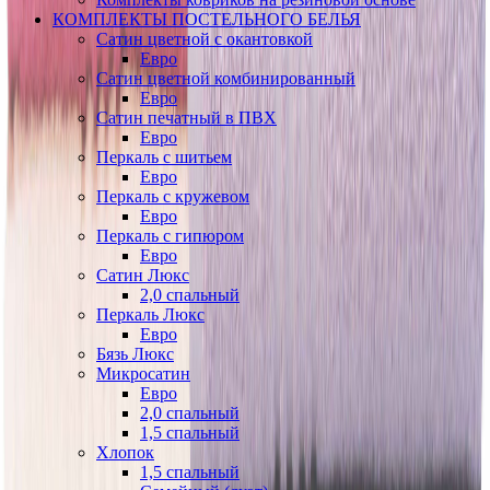
КОМПЛЕКТЫ ПОСТЕЛЬНОГО БЕЛЬЯ
Сатин цветной с окантовкой
Евро
Сатин цветной комбинированный
Евро
Сатин печатный в ПВХ
Евро
Перкаль с шитьем
Евро
Перкаль с кружевом
Евро
Перкаль с гипюром
Евро
Сатин Люкс
2,0 спальный
Перкаль Люкс
Евро
Бязь Люкс
Микросатин
Евро
2,0 спальный
1,5 спальный
Хлопок
1,5 спальный