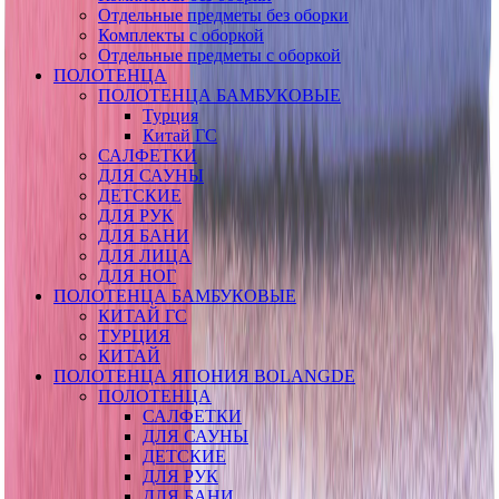
Отдельные предметы без оборки
Комплекты с оборкой
Отдельные предметы с оборкой
ПОЛОТЕНЦА
ПОЛОТЕНЦА БАМБУКОВЫЕ
Турция
Китай ГС
САЛФЕТКИ
ДЛЯ САУНЫ
ДЕТСКИЕ
ДЛЯ РУК
ДЛЯ БАНИ
ДЛЯ ЛИЦА
ДЛЯ НОГ
ПОЛОТЕНЦА БАМБУКОВЫЕ
КИТАЙ ГС
ТУРЦИЯ
КИТАЙ
ПОЛОТЕНЦА ЯПОНИЯ BOLANGDE
ПОЛОТЕНЦА
САЛФЕТКИ
ДЛЯ САУНЫ
ДЕТСКИЕ
ДЛЯ РУК
ДЛЯ БАНИ