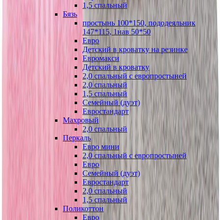
1,5 спальный
Бязь
простынь 100*150, пододеяльник
147*115, 1нав 50*50
Евро
Детский в кроватку на резинке
Евромакси
Детский в кроватку
2,0 спальный с европростыней
2,0 спальный
1,5 спальный
Семейный (дуэт)
Евростандарт
Махровый
2,0 спальный
Перкаль
Евро мини
2,0 спальный с европростыней
Евро
Семейный (дуэт)
Евростандарт
2,0 спальный
1,5 спальный
Поликоттон
Евро