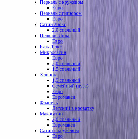
Перкаль с кружевом
Евро
Перкаль с гипюром
Евро
Сатин Люкс
2,0 спальный
Перкаль Люкс
Евро
Бязь Люкс
Микросатин
Евро
2,0 спальный
1,5 спальный
Хлопок
1,5 спальный
Семейный (дуэт)
Евро
Евромакси
Фланель
Детский в кроватку
Макосатин
2,0 спальный
Евромакси
Сатин с кружевом
Евро