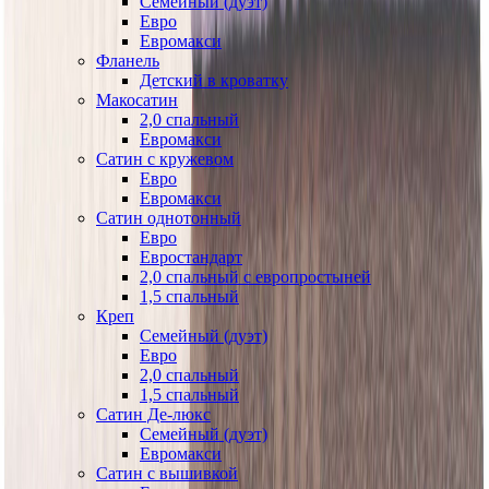
Семейный (дуэт)
Евро
Евромакси
Фланель
Детский в кроватку
Макосатин
2,0 спальный
Евромакси
Сатин с кружевом
Евро
Евромакси
Сатин однотонный
Евро
Евростандарт
2,0 спальный с европростыней
1,5 спальный
Креп
Семейный (дуэт)
Евро
2,0 спальный
1,5 спальный
Сатин Де-люкс
Семейный (дуэт)
Евромакси
Сатин с вышивкой