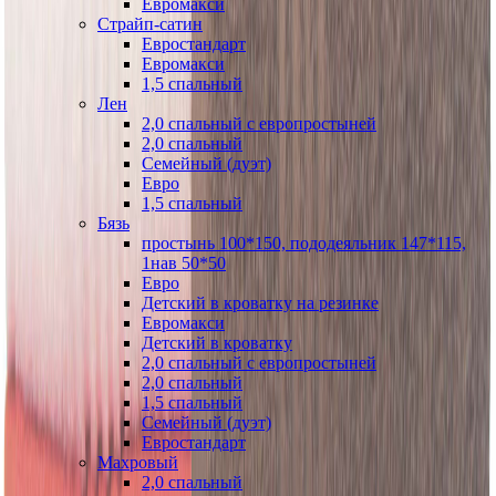
Евромакси
Страйп-сатин
Евростандарт
Евромакси
1,5 спальный
Лен
2,0 спальный с европростыней
2,0 спальный
Семейный (дуэт)
Евро
1,5 спальный
Бязь
простынь 100*150, пододеяльник 147*115,
1нав 50*50
Евро
Детский в кроватку на резинке
Евромакси
Детский в кроватку
2,0 спальный с европростыней
2,0 спальный
1,5 спальный
Семейный (дуэт)
Евростандарт
Махровый
2,0 спальный