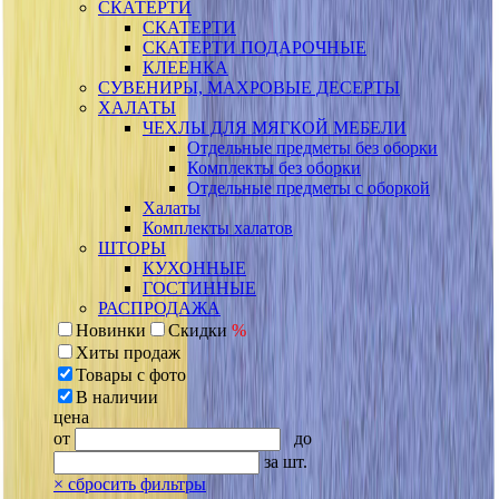
СКАТЕРТИ
СКАТЕРТИ
СКАТЕРТИ ПОДАРОЧНЫЕ
КЛЕЕНКА
СУВЕНИРЫ, МАХРОВЫЕ ДЕСЕРТЫ
ХАЛАТЫ
ЧЕХЛЫ ДЛЯ МЯГКОЙ МЕБЕЛИ
Отдельные предметы без оборки
Комплекты без оборки
Отдельные предметы с оборкой
Халаты
Комплекты халатов
ШТОРЫ
КУХОННЫЕ
ГОСТИННЫЕ
РАСПРОДАЖА
Новинки
Скидки
%
Хиты продаж
Товары с фото
В наличии
цена
от
до
за шт.
×
сбросить фильтры