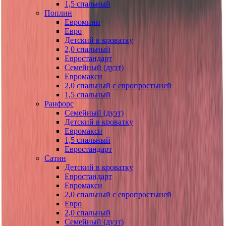
1,5 спальный
Поплин
Евромини
Евро
Детский в кроватку
2,0 спальный
Евростандарт
Семейный (дуэт)
Евромакси
2,0 спальный с европростыней
1,5 спальный
Ранфорс
Семейный (дуэт)
Детский в кроватку
Евромакси
1,5 спальный
Евростандарт
Сатин
Детский в кроватку
Евростандарт
Евромакси
2,0 спальный с европростыней
Евро
2,0 спальный
Семейный (дуэт)