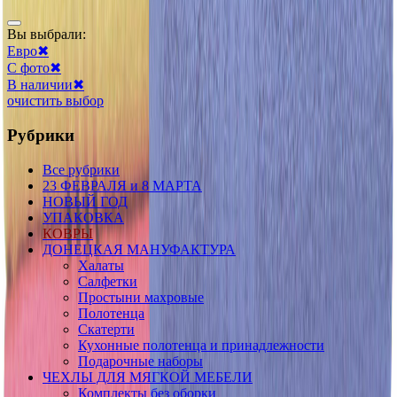
Вы выбрали:
Евро
✖
С фото
✖
В наличии
✖
очистить выбор
Рубрики
Все рубрики
23 ФЕВРАЛЯ и 8 МАРТА
НОВЫЙ ГОД
УПАКОВКА
КОВРЫ
ДОНЕЦКАЯ МАНУФАКТУРА
Халаты
Салфетки
Простыни махровые
Полотенца
Скатерти
Кухонные полотенца и принадлежности
Подарочные наборы
ЧЕХЛЫ ДЛЯ МЯГКОЙ МЕБЕЛИ
Комплекты без оборки