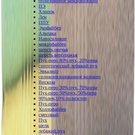
полиэфирное микроволокно
ПЭ
Хлопок
Лен
ППУ
Экофайбер
Альпака
Наносиликон
микрофайбер
шерсть овечья
шерсть верблюжья
Пух-перо 80% пух, 20%пера
синтетический лебяжий пух
Эвкалипт
силиконизированное волокно
Вискоза
Пух-перо 30% пух, 70%пера
Пух-перо 50%пух, 50%перо
90%лен,10% полиэстер
Пух-перо
Холлофайбер
смесовый
Пух
шелк
лебяжий пух