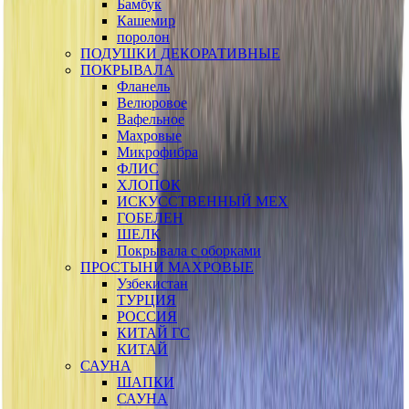
Бамбук
Кашемир
поролон
ПОДУШКИ ДЕКОРАТИВНЫЕ
ПОКРЫВАЛА
Фланель
Велюровое
Вафельное
Махровые
Микрофибра
ФЛИС
ХЛОПОК
ИСКУССТВЕННЫЙ МЕХ
ГОБЕЛЕН
ШЕЛК
Покрывала с оборками
ПРОСТЫНИ МАХРОВЫЕ
Узбекистан
ТУРЦИЯ
РОССИЯ
КИТАЙ ГС
КИТАЙ
САУНА
ШАПКИ
САУНА