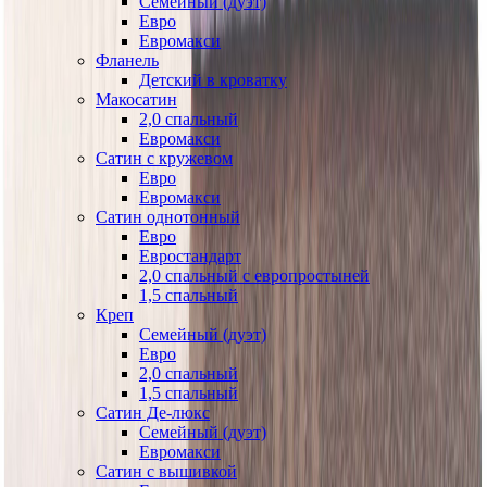
Семейный (дуэт)
Евро
Евромакси
Фланель
Детский в кроватку
Макосатин
2,0 спальный
Евромакси
Сатин с кружевом
Евро
Евромакси
Сатин однотонный
Евро
Евростандарт
2,0 спальный с европростыней
1,5 спальный
Креп
Семейный (дуэт)
Евро
2,0 спальный
1,5 спальный
Сатин Де-люкс
Семейный (дуэт)
Евромакси
Сатин с вышивкой