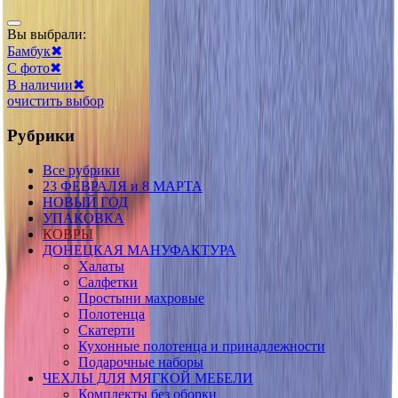
Вы выбрали:
Бамбук
✖
С фото
✖
В наличии
✖
очистить выбор
Рубрики
Все рубрики
23 ФЕВРАЛЯ и 8 МАРТА
НОВЫЙ ГОД
УПАКОВКА
КОВРЫ
ДОНЕЦКАЯ МАНУФАКТУРА
Халаты
Салфетки
Простыни махровые
Полотенца
Скатерти
Кухонные полотенца и принадлежности
Подарочные наборы
ЧЕХЛЫ ДЛЯ МЯГКОЙ МЕБЕЛИ
Комплекты без оборки