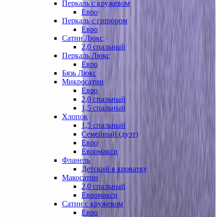
Перкаль с кружевом
Евро
Перкаль с гипюром
Евро
Сатин Люкс
2,0 спальный
Перкаль Люкс
Евро
Бязь Люкс
Микросатин
Евро
2,0 спальный
1,5 спальный
Хлопок
1,5 спальный
Семейный (дуэт)
Евро
Евромакси
Фланель
Детский в кроватку
Макосатин
2,0 спальный
Евромакси
Сатин с кружевом
Евро