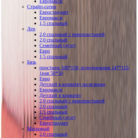
Евромакси
Страйп-сатин
Евростандарт
Евромакси
1,5 спальный
Лен
2,0 спальный с европростыней
2,0 спальный
Семейный (дуэт)
Евро
1,5 спальный
Бязь
простынь 100*150, пододеяльник 147*115,
1нав 50*50
Евро
Детский в кроватку на резинке
Евромакси
Детский в кроватку
2,0 спальный с европростыней
2,0 спальный
1,5 спальный
Семейный (дуэт)
Евростандарт
Махровый
2,0 спальный