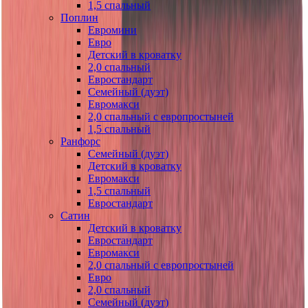
1,5 спальный
Поплин
Евромини
Евро
Детский в кроватку
2,0 спальный
Евростандарт
Семейный (дуэт)
Евромакси
2,0 спальный с европростыней
1,5 спальный
Ранфорс
Семейный (дуэт)
Детский в кроватку
Евромакси
1,5 спальный
Евростандарт
Сатин
Детский в кроватку
Евростандарт
Евромакси
2,0 спальный с европростыней
Евро
2,0 спальный
Семейный (дуэт)