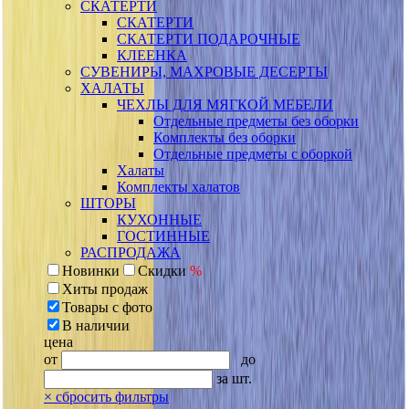
СКАТЕРТИ
СКАТЕРТИ
СКАТЕРТИ ПОДАРОЧНЫЕ
КЛЕЕНКА
СУВЕНИРЫ, МАХРОВЫЕ ДЕСЕРТЫ
ХАЛАТЫ
ЧЕХЛЫ ДЛЯ МЯГКОЙ МЕБЕЛИ
Отдельные предметы без оборки
Комплекты без оборки
Отдельные предметы с оборкой
Халаты
Комплекты халатов
ШТОРЫ
КУХОННЫЕ
ГОСТИННЫЕ
РАСПРОДАЖА
Новинки
Скидки
%
Хиты продаж
Товары с фото
В наличии
цена
от
до
за шт.
×
сбросить фильтры