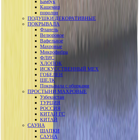
Бамбук
Кашемир
поролон
ПОДУШКИ ДЕКОРАТИВНЫЕ
ПОКРЫВАЛА
Фланель
Велюровое
Вафельное
Махровые
Микрофибра
ФЛИС
ХЛОПОК
ИСКУССТВЕННЫЙ МЕХ
ГОБЕЛЕН
ШЕЛК
Покрывала с оборками
ПРОСТЫНИ МАХРОВЫЕ
Узбекистан
ТУРЦИЯ
РОССИЯ
КИТАЙ ГС
КИТАЙ
САУНА
ШАПКИ
САУНА