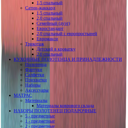
1,5 спальный
Сатин-жаккард
1,5 спальный
2,0 спальный
Семейный (дуэт)
Евростандарт
2,0 спальный с европростыней
Евромакси
Трикотаж
Детский в кроватку
2,0 спальный
КУХОННЫЕ ПОЛОТЕНЦА И ПРИНАДЛЕЖНОСТИ
Полотенца
Фартуки
Салфетки
Прихватки
Наборы
Аксессуары
МАТРАС
Материалы
Материалы коврового склада
НАБОРЫ ПОЛОТЕНЕЦ ПОДАРОЧНЫЕ
5 - предметные
1 - предметные
2 - предметные