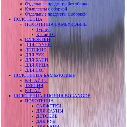
Отдельные предметы без оборки
Комплекты с оборкой
Отдельные предметы с оборкой
ПОЛОТЕНЦА
ПОЛОТЕНЦА БАМБУКОВЫЕ
Турция
Китай ГС
САЛФЕТКИ
ДЛЯ САУНЫ
ДЕТСКИЕ
ДЛЯ РУК
ДЛЯ БАНИ
ДЛЯ ЛИЦА
ДЛЯ НОГ
ПОЛОТЕНЦА БАМБУКОВЫЕ
КИТАЙ ГС
ТУРЦИЯ
КИТАЙ
ПОЛОТЕНЦА ЯПОНИЯ BOLANGDE
ПОЛОТЕНЦА
САЛФЕТКИ
ДЛЯ САУНЫ
ДЕТСКИЕ
ДЛЯ РУК
ДЛЯ БАНИ