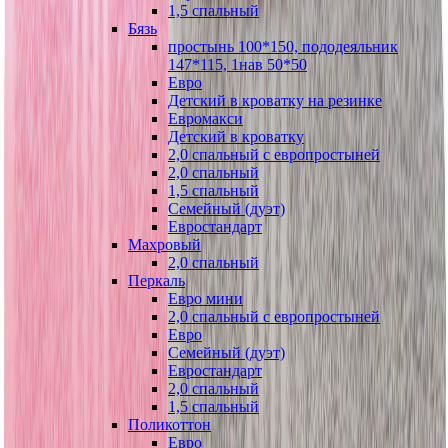
1,5 спальный
Бязь
простынь 100*150, пододеяльник
147*115, 1нав 50*50
Евро
Детский в кроватку на резинке
Евромакси
Детский в кроватку
2,0 спальный с европростыней
2,0 спальный
1,5 спальный
Семейный (дуэт)
Евростандарт
Махровый
2,0 спальный
Перкаль
Евро мини
2,0 спальный с европростыней
Евро
Семейный (дуэт)
Евростандарт
2,0 спальный
1,5 спальный
Поликоттон
Евро