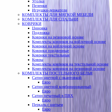
Уголки
Пеленки
Игрушки-держатели
КОМПЛЕКТЫ ДЛЯ МЯГКОЙ МЕБЕЛИ
КОМПЛЕКТЫ ДЛЯ СПАЛЬНИ
КОВРИКИ
Циновка
Подложка
Коврики на резиновой основе
Комплекты ковриков на войлочной основе
Коврики на войлочной основе
Коврики придверные
Коврики текстильные
Ковры
Комплекты ковриков на текстильной основе
Комплекты ковриков на резиновой основе
КОМПЛЕКТЫ ПОСТЕЛЬНОГО БЕЛЬЯ
Сатин цветной с окантовкой
Евро
Сатин цветной комбинированный
Евро
Сатин печатный в ПВХ
Евро
Перкаль с шитьем
Евро