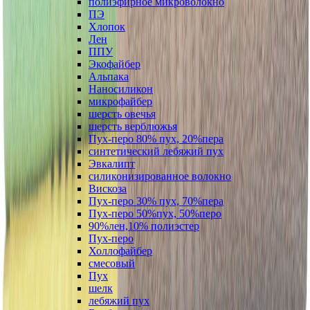
полиэфирное микроволокно
ПЭ
Хлопок
Лен
ППУ
Экофайбер
Альпака
Наносиликон
микрофайбер
шерсть овечья
шерсть верблюжья
Пух-перо 80% пух, 20%пера
синтетический лебяжий пух
Эвкалипт
силиконизированное волокно
Вискоза
Пух-перо 30% пух, 70%пера
Пух-перо 50%пух, 50%перо
90%лен,10% полиэстер
Пух-перо
Холлофайбер
смесовый
Пух
шелк
лебяжий пух