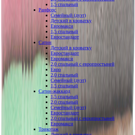
1,5 спальный
Ранфорс
Семейный (дуэт)
Детский в кроватку
Евромакси
1,5 спальный
Евростандарт
Сатин
Детский в кроватку
Евростандарт
Евромакси
2,0 спальный с европростыней
Евро
2,0 спальный
Семейный (дуэт)
1,5 спальный
Сатин-жаккард
1,5 спальный
2,0 спальный
Семейный (дуэт)
Евростандарт
2,0 спальный с европростыней
Евромакси
Трикотаж
Детский в кроватку