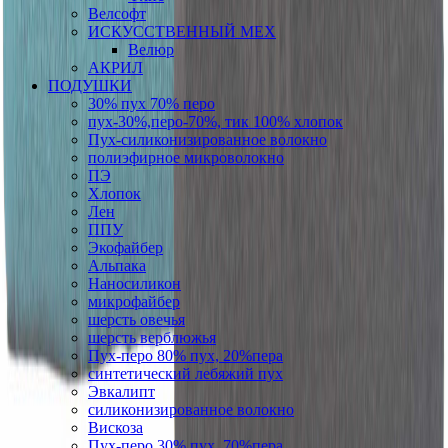
Велсофт
ИСКУССТВЕННЫЙ МЕХ
Велюр
АКРИЛ
ПОДУШКИ
30% пух 70% перо
пух-30%,перо-70%, тик 100% хлопок
Пух-силиконизированное волокно
полиэфирное микроволокно
ПЭ
Хлопок
Лен
ППУ
Экофайбер
Альпака
Наносиликон
микрофайбер
шерсть овечья
шерсть верблюжья
Пух-перо 80% пух, 20%пера
синтетический лебяжий пух
Эвкалипт
силиконизированное волокно
Вискоза
Пух-перо 30% пух, 70%пера