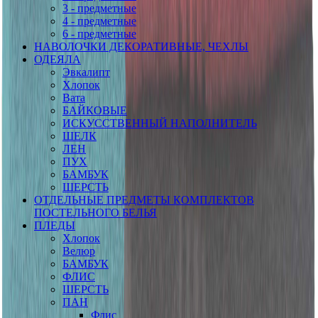
3 - предметные
4 - предметные
6 - предметные
НАВОЛОЧКИ ДЕКОРАТИВНЫЕ, ЧЕХЛЫ
ОДЕЯЛА
Эвкалипт
Хлопок
Вата
БАЙКОВЫЕ
ИСКУССТВЕННЫЙ НАПОЛНИТЕЛЬ
ШЕЛК
ЛЕН
ПУХ
БАМБУК
ШЕРСТЬ
ОТДЕЛЬНЫЕ ПРЕДМЕТЫ КОМПЛЕКТОВ
ПОСТЕЛЬНОГО БЕЛЬЯ
ПЛЕДЫ
Хлопок
Велюр
БАМБУК
ФЛИС
ШЕРСТЬ
ПАН
Флис