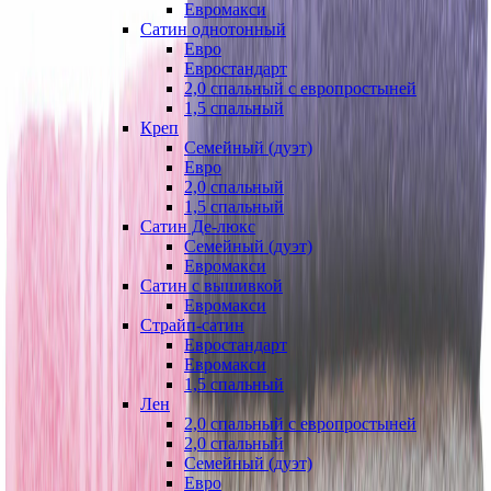
Евромакси
Сатин однотонный
Евро
Евростандарт
2,0 спальный с европростыней
1,5 спальный
Креп
Семейный (дуэт)
Евро
2,0 спальный
1,5 спальный
Сатин Де-люкс
Семейный (дуэт)
Евромакси
Сатин с вышивкой
Евромакси
Страйп-сатин
Евростандарт
Евромакси
1,5 спальный
Лен
2,0 спальный с европростыней
2,0 спальный
Семейный (дуэт)
Евро