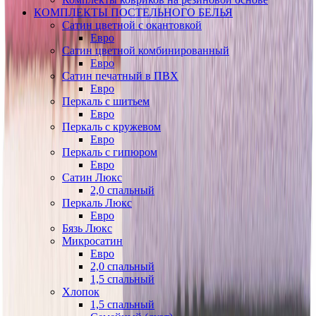
КОМПЛЕКТЫ ПОСТЕЛЬНОГО БЕЛЬЯ
Сатин цветной с окантовкой
Евро
Сатин цветной комбинированный
Евро
Сатин печатный в ПВХ
Евро
Перкаль с шитьем
Евро
Перкаль с кружевом
Евро
Перкаль с гипюром
Евро
Сатин Люкс
2,0 спальный
Перкаль Люкс
Евро
Бязь Люкс
Микросатин
Евро
2,0 спальный
1,5 спальный
Хлопок
1,5 спальный