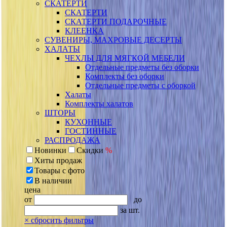
СКАТЕРТИ
СКАТЕРТИ
СКАТЕРТИ ПОДАРОЧНЫЕ
КЛЕЕНКА
СУВЕНИРЫ, МАХРОВЫЕ ДЕСЕРТЫ
ХАЛАТЫ
ЧЕХЛЫ ДЛЯ МЯГКОЙ МЕБЕЛИ
Отдельные предметы без оборки
Комплекты без оборки
Отдельные предметы с оборкой
Халаты
Комплекты халатов
ШТОРЫ
КУХОННЫЕ
ГОСТИННЫЕ
РАСПРОДАЖА
Новинки
Скидки
%
Хиты продаж
Товары с фото
В наличии
цена
от
до
за шт.
×
сбросить фильтры