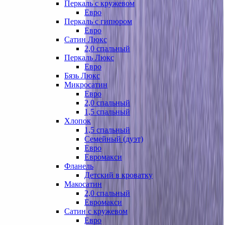
Перкаль с кружевом
Евро
Перкаль с гипюром
Евро
Сатин Люкс
2,0 спальный
Перкаль Люкс
Евро
Бязь Люкс
Микросатин
Евро
2,0 спальный
1,5 спальный
Хлопок
1,5 спальный
Семейный (дуэт)
Евро
Евромакси
Фланель
Детский в кроватку
Макосатин
2,0 спальный
Евромакси
Сатин с кружевом
Евро