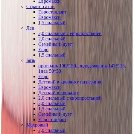
Евромакси
Страйп-сатин
Евростандарт
Евромакси
1,5 спальный
Лен
2,0 спальный с европростыней
2,0 спальный
Семейный (дуэт)
Евро
1,5 спальный
Бязь
простынь 100*150, пододеяльник 147*115,
1нав 50*50
Евро
Детский в кроватку на резинке
Евромакси
Детский в кроватку
2,0 спальный с европростыней
2,0 спальный
1,5 спальный
Семейный (дуэт)
Евростандарт
Махровый
2,0 спальный