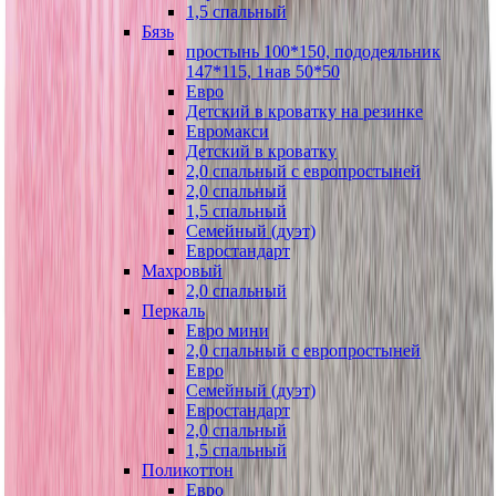
1,5 спальный
Бязь
простынь 100*150, пододеяльник
147*115, 1нав 50*50
Евро
Детский в кроватку на резинке
Евромакси
Детский в кроватку
2,0 спальный с европростыней
2,0 спальный
1,5 спальный
Семейный (дуэт)
Евростандарт
Махровый
2,0 спальный
Перкаль
Евро мини
2,0 спальный с европростыней
Евро
Семейный (дуэт)
Евростандарт
2,0 спальный
1,5 спальный
Поликоттон
Евро