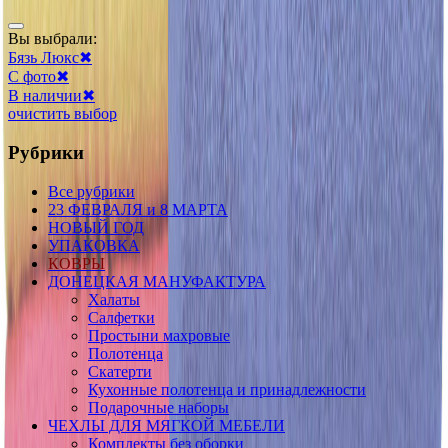
Вы выбрали:
Бязь Люкс
✖
С фото
✖
В наличии
✖
очистить выбор
Рубрики
Все рубрики
23 ФЕВРАЛЯ и 8 МАРТА
НОВЫЙ ГОД
УПАКОВКА
КОВРЫ
ДОНЕЦКАЯ МАНУФАКТУРА
Халаты
Салфетки
Простыни махровые
Полотенца
Скатерти
Кухонные полотенца и принадлежности
Подарочные наборы
ЧЕХЛЫ ДЛЯ МЯГКОЙ МЕБЕЛИ
Комплекты без оборки