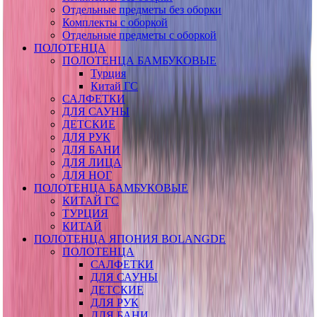
Отдельные предметы без оборки
Комплекты с оборкой
Отдельные предметы с оборкой
ПОЛОТЕНЦА
ПОЛОТЕНЦА БАМБУКОВЫЕ
Турция
Китай ГС
САЛФЕТКИ
ДЛЯ САУНЫ
ДЕТСКИЕ
ДЛЯ РУК
ДЛЯ БАНИ
ДЛЯ ЛИЦА
ДЛЯ НОГ
ПОЛОТЕНЦА БАМБУКОВЫЕ
КИТАЙ ГС
ТУРЦИЯ
КИТАЙ
ПОЛОТЕНЦА ЯПОНИЯ BOLANGDE
ПОЛОТЕНЦА
САЛФЕТКИ
ДЛЯ САУНЫ
ДЕТСКИЕ
ДЛЯ РУК
ДЛЯ БАНИ