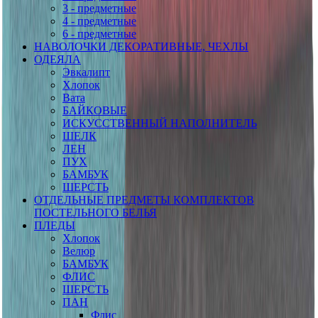
3 - предметные
4 - предметные
6 - предметные
НАВОЛОЧКИ ДЕКОРАТИВНЫЕ, ЧЕХЛЫ
ОДЕЯЛА
Эвкалипт
Хлопок
Вата
БАЙКОВЫЕ
ИСКУССТВЕННЫЙ НАПОЛНИТЕЛЬ
ШЕЛК
ЛЕН
ПУХ
БАМБУК
ШЕРСТЬ
ОТДЕЛЬНЫЕ ПРЕДМЕТЫ КОМПЛЕКТОВ
ПОСТЕЛЬНОГО БЕЛЬЯ
ПЛЕДЫ
Хлопок
Велюр
БАМБУК
ФЛИС
ШЕРСТЬ
ПАН
Флис