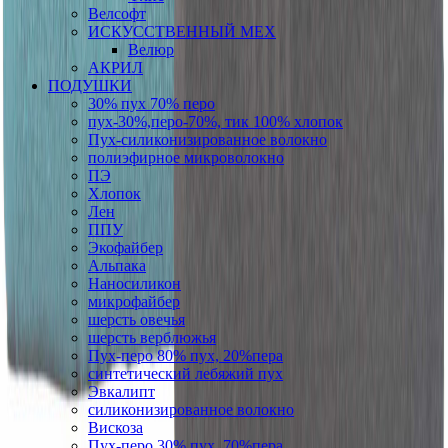
Велсофт
ИСКУССТВЕННЫЙ МЕХ
Велюр
АКРИЛ
ПОДУШКИ
30% пух 70% перо
пух-30%,перо-70%, тик 100% хлопок
Пух-силиконизированное волокно
полиэфирное микроволокно
ПЭ
Хлопок
Лен
ППУ
Экофайбер
Альпака
Наносиликон
микрофайбер
шерсть овечья
шерсть верблюжья
Пух-перо 80% пух, 20%пера
синтетический лебяжий пух
Эвкалипт
силиконизированное волокно
Вискоза
Пух-перо 30% пух, 70%пера