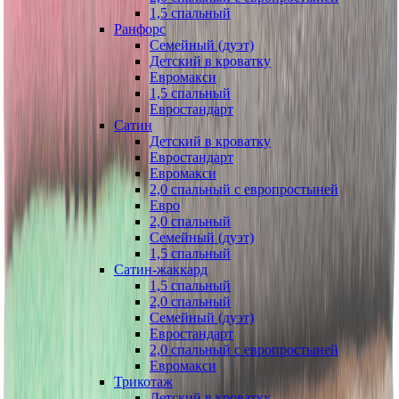
1,5 спальный
Ранфорс
Семейный (дуэт)
Детский в кроватку
Евромакси
1,5 спальный
Евростандарт
Сатин
Детский в кроватку
Евростандарт
Евромакси
2,0 спальный с европростыней
Евро
2,0 спальный
Семейный (дуэт)
1,5 спальный
Сатин-жаккард
1,5 спальный
2,0 спальный
Семейный (дуэт)
Евростандарт
2,0 спальный с европростыней
Евромакси
Трикотаж
Детский в кроватку