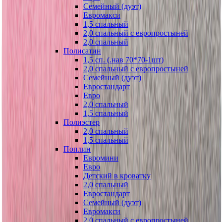
Семейный (дуэт)
Евромакси
1,5 спальный
2,0 спальный с европростыней
2,0 спальный
Полисатин
1,5 сп. (.нав 70*70-1шт)
2,0 спальный с европростыней
Семейный (дуэт)
Евростандарт
Евро
2,0 спальный
1,5 спальный
Полиэстер
2,0 спальный
1,5 спальный
Поплин
Евромини
Евро
Детский в кроватку
2,0 спальный
Евростандарт
Семейный (дуэт)
Евромакси
2,0 спальный с европростыней