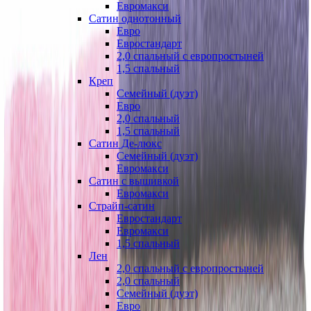
Евромакси
Сатин однотонный
Евро
Евростандарт
2,0 спальный с европростыней
1,5 спальный
Креп
Семейный (дуэт)
Евро
2,0 спальный
1,5 спальный
Сатин Де-люкс
Семейный (дуэт)
Евромакси
Сатин с вышивкой
Евромакси
Страйп-сатин
Евростандарт
Евромакси
1,5 спальный
Лен
2,0 спальный с европростыней
2,0 спальный
Семейный (дуэт)
Евро