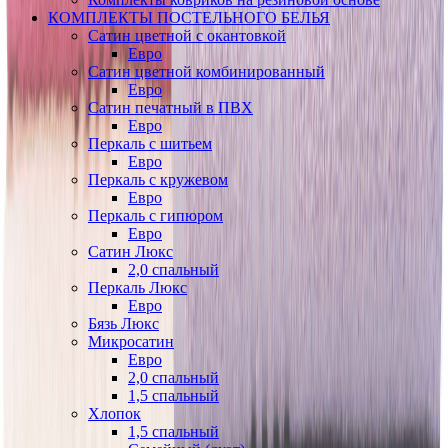
КОМПЛЕКТЫ ПОСТЕЛЬНОГО БЕЛЬЯ
Сатин цветной с окантовкой
Евро
Сатин цветной комбинированный
Евро
Сатин печатный в ПВХ
Евро
Перкаль с шитьем
Евро
Перкаль с кружевом
Евро
Перкаль с гипюром
Евро
Сатин Люкс
2,0 спальный
Перкаль Люкс
Евро
Бязь Люкс
Микросатин
Евро
2,0 спальный
1,5 спальный
Хлопок
1,5 спальный