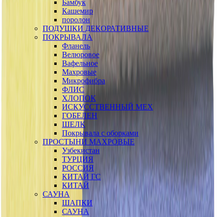
Бамбук
Кашемир
поролон
ПОДУШКИ ДЕКОРАТИВНЫЕ
ПОКРЫВАЛА
Фланель
Велюровое
Вафельное
Махровые
Микрофибра
ФЛИС
ХЛОПОК
ИСКУССТВЕННЫЙ МЕХ
ГОБЕЛЕН
ШЕЛК
Покрывала с оборками
ПРОСТЫНИ МАХРОВЫЕ
Узбекистан
ТУРЦИЯ
РОССИЯ
КИТАЙ ГС
КИТАЙ
САУНА
ШАПКИ
САУНА