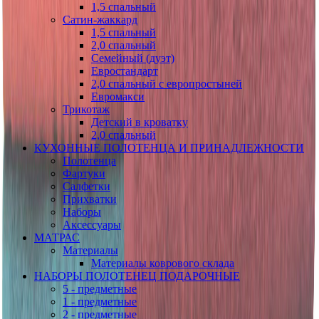
1,5 спальный
Сатин-жаккард
1,5 спальный
2,0 спальный
Семейный (дуэт)
Евростандарт
2,0 спальный с европростыней
Евромакси
Трикотаж
Детский в кроватку
2,0 спальный
КУХОННЫЕ ПОЛОТЕНЦА И ПРИНАДЛЕЖНОСТИ
Полотенца
Фартуки
Салфетки
Прихватки
Наборы
Аксессуары
МАТРАС
Материалы
Материалы коврового склада
НАБОРЫ ПОЛОТЕНЕЦ ПОДАРОЧНЫЕ
5 - предметные
1 - предметные
2 - предметные