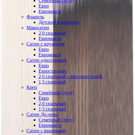
Семейный (дуэт)
Евро
Евромакси
Фланель
Детский в кроватку
Макосатин
2,0 спальный
Евромакси
Сатин с кружевом
Евро
Евромакси
Сатин однотонный
Евро
Евростандарт
2,0 спальный с европростыней
1,5 спальный
Креп
Семейный (дуэт)
Евро
2,0 спальный
1,5 спальный
Сатин Де-люкс
Семейный (дуэт)
Евромакси
Сатин с вышивкой