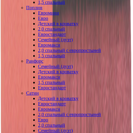
1,5 спальный
Поплин
Евромини
Евро
Детский в кроватку
2,0 спальный
Евростандарт
Семейный (дуэт)
Евромакси
2,0 спальный с европростыней
1,5 спальный
Ранфорс
Семейный (дуэт)
Детский в кроватку
Евромакси
1,5 спальный
Евростандарт
Сатин
Детский в кроватку
Евростандарт
Евромакси
2,0 спальный с европростыней
Евро
2,0 спальный
Семейный (дуэт)