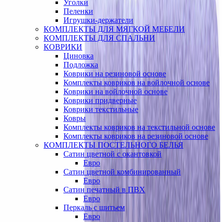
Уголки
Пеленки
Игрушки-держатели
КОМПЛЕКТЫ ДЛЯ МЯГКОЙ МЕБЕЛИ
КОМПЛЕКТЫ ДЛЯ СПАЛЬНИ
КОВРИКИ
Циновка
Подложка
Коврики на резиновой основе
Комплекты ковриков на войлочной основе
Коврики на войлочной основе
Коврики придверные
Коврики текстильные
Ковры
Комплекты ковриков на текстильной основе
Комплекты ковриков на резиновой основе
КОМПЛЕКТЫ ПОСТЕЛЬНОГО БЕЛЬЯ
Сатин цветной с окантовкой
Евро
Сатин цветной комбинированный
Евро
Сатин печатный в ПВХ
Евро
Перкаль с шитьем
Евро