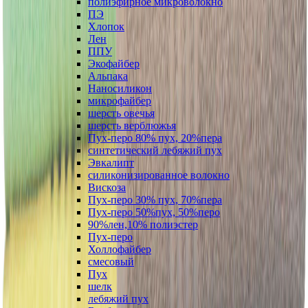
полиэфирное микроволокно
ПЭ
Хлопок
Лен
ППУ
Экофайбер
Альпака
Наносиликон
микрофайбер
шерсть овечья
шерсть верблюжья
Пух-перо 80% пух, 20%пера
синтетический лебяжий пух
Эвкалипт
силиконизированное волокно
Вискоза
Пух-перо 30% пух, 70%пера
Пух-перо 50%пух, 50%перо
90%лен,10% полиэстер
Пух-перо
Холлофайбер
смесовый
Пух
шелк
лебяжий пух