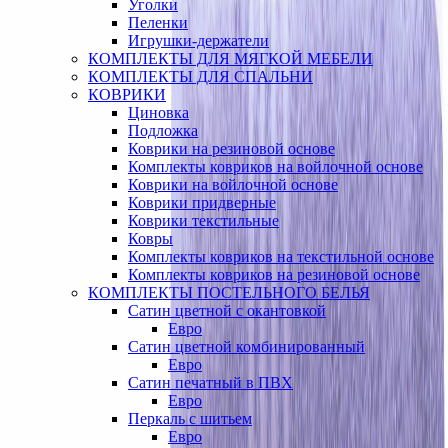
Уголки
Пеленки
Игрушки-держатели
КОМПЛЕКТЫ ДЛЯ МЯГКОЙ МЕБЕЛИ
КОМПЛЕКТЫ ДЛЯ СПАЛЬНИ
КОВРИКИ
Циновка
Подложка
Коврики на резиновой основе
Комплекты ковриков на войлочной основе
Коврики на войлочной основе
Коврики придверные
Коврики текстильные
Ковры
Комплекты ковриков на текстильной основе
Комплекты ковриков на резиновой основе
КОМПЛЕКТЫ ПОСТЕЛЬНОГО БЕЛЬЯ
Сатин цветной с окантовкой
Евро
Сатин цветной комбинированный
Евро
Сатин печатный в ПВХ
Евро
Перкаль с шитьем
Евро