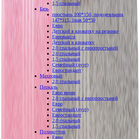
1,5 спальный
Бязь
простынь 100*150, пододеяльник
147*115, 1нав 50*50
Евро
Детский в кроватку на резинке
Евромакси
Детский в кроватку
2,0 спальный с европростыней
2,0 спальный
1,5 спальный
Семейный (дуэт)
Евростандарт
Махровый
2,0 спальный
Перкаль
Евро мини
2,0 спальный с европростыней
Евро
Семейный (дуэт)
Евростандарт
2,0 спальный
1,5 спальный
Поликоттон
Евро