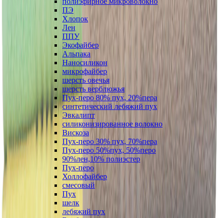
полиэфирное микроволокно
ПЭ
Хлопок
Лен
ППУ
Экофайбер
Альпака
Наносиликон
микрофайбер
шерсть овечья
шерсть верблюжья
Пух-перо 80% пух, 20%пера
синтетический лебяжий пух
Эвкалипт
силиконизированное волокно
Вискоза
Пух-перо 30% пух, 70%пера
Пух-перо 50%пух, 50%перо
90%лен,10% полиэстер
Пух-перо
Холлофайбер
смесовый
Пух
шелк
лебяжий пух