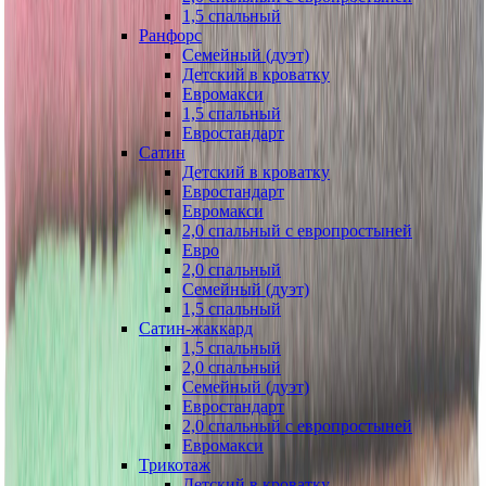
1,5 спальный
Ранфорс
Семейный (дуэт)
Детский в кроватку
Евромакси
1,5 спальный
Евростандарт
Сатин
Детский в кроватку
Евростандарт
Евромакси
2,0 спальный с европростыней
Евро
2,0 спальный
Семейный (дуэт)
1,5 спальный
Сатин-жаккард
1,5 спальный
2,0 спальный
Семейный (дуэт)
Евростандарт
2,0 спальный с европростыней
Евромакси
Трикотаж
Детский в кроватку