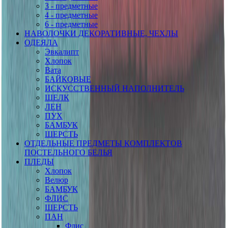
3 - предметные
4 - предметные
6 - предметные
НАВОЛОЧКИ ДЕКОРАТИВНЫЕ, ЧЕХЛЫ
ОДЕЯЛА
Эвкалипт
Хлопок
Вата
БАЙКОВЫЕ
ИСКУССТВЕННЫЙ НАПОЛНИТЕЛЬ
ШЕЛК
ЛЕН
ПУХ
БАМБУК
ШЕРСТЬ
ОТДЕЛЬНЫЕ ПРЕДМЕТЫ КОМПЛЕКТОВ
ПОСТЕЛЬНОГО БЕЛЬЯ
ПЛЕДЫ
Хлопок
Велюр
БАМБУК
ФЛИС
ШЕРСТЬ
ПАН
Флис