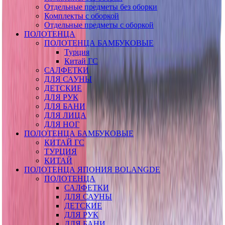
Отдельные предметы без оборки
Комплекты с оборкой
Отдельные предметы с оборкой
ПОЛОТЕНЦА
ПОЛОТЕНЦА БАМБУКОВЫЕ
Турция
Китай ГС
САЛФЕТКИ
ДЛЯ САУНЫ
ДЕТСКИЕ
ДЛЯ РУК
ДЛЯ БАНИ
ДЛЯ ЛИЦА
ДЛЯ НОГ
ПОЛОТЕНЦА БАМБУКОВЫЕ
КИТАЙ ГС
ТУРЦИЯ
КИТАЙ
ПОЛОТЕНЦА ЯПОНИЯ BOLANGDE
ПОЛОТЕНЦА
САЛФЕТКИ
ДЛЯ САУНЫ
ДЕТСКИЕ
ДЛЯ РУК
ДЛЯ БАНИ