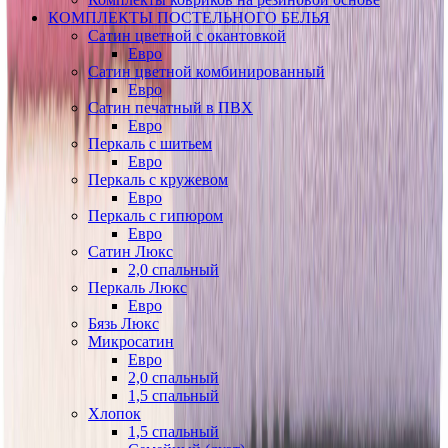
КОМПЛЕКТЫ ПОСТЕЛЬНОГО БЕЛЬЯ
Сатин цветной с окантовкой
Евро
Сатин цветной комбинированный
Евро
Сатин печатный в ПВХ
Евро
Перкаль с шитьем
Евро
Перкаль с кружевом
Евро
Перкаль с гипюром
Евро
Сатин Люкс
2,0 спальный
Перкаль Люкс
Евро
Бязь Люкс
Микросатин
Евро
2,0 спальный
1,5 спальный
Хлопок
1,5 спальный