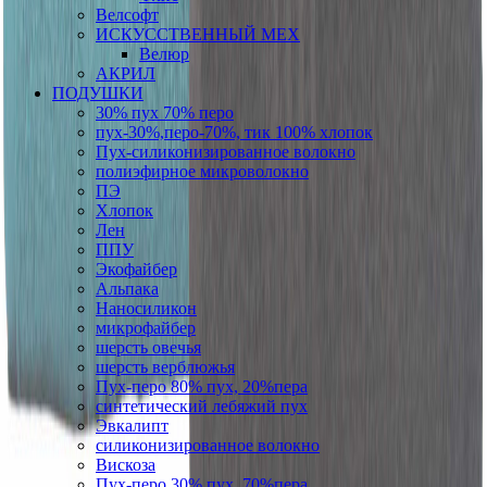
Велсофт
ИСКУССТВЕННЫЙ МЕХ
Велюр
АКРИЛ
ПОДУШКИ
30% пух 70% перо
пух-30%,перо-70%, тик 100% хлопок
Пух-силиконизированное волокно
полиэфирное микроволокно
ПЭ
Хлопок
Лен
ППУ
Экофайбер
Альпака
Наносиликон
микрофайбер
шерсть овечья
шерсть верблюжья
Пух-перо 80% пух, 20%пера
синтетический лебяжий пух
Эвкалипт
силиконизированное волокно
Вискоза
Пух-перо 30% пух, 70%пера