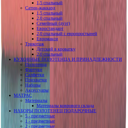
1,5 спальный
Сатин-жаккард
1,5 спальный
2,0 спальный
Семейный (дуэт)
Евростандарт
2,0 спальный с европростыней
Евромакси
Трикотаж
Детский в кроватку
2,0 спальный
КУХОННЫЕ ПОЛОТЕНЦА И ПРИНАДЛЕЖНОСТИ
Полотенца
Фартуки
Салфетки
Прихватки
Наборы
Аксессуары
МАТРАС
Материалы
Материалы коврового склада
НАБОРЫ ПОЛОТЕНЕЦ ПОДАРОЧНЫЕ
5 - предметные
1 - предметные
2 - предметные