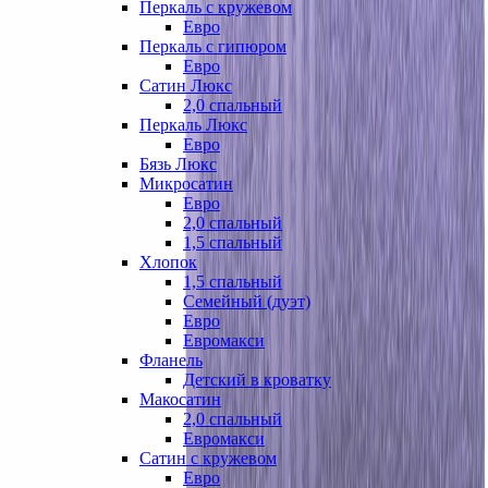
Перкаль с кружевом
Евро
Перкаль с гипюром
Евро
Сатин Люкс
2,0 спальный
Перкаль Люкс
Евро
Бязь Люкс
Микросатин
Евро
2,0 спальный
1,5 спальный
Хлопок
1,5 спальный
Семейный (дуэт)
Евро
Евромакси
Фланель
Детский в кроватку
Макосатин
2,0 спальный
Евромакси
Сатин с кружевом
Евро