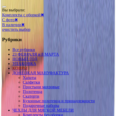
Вы выбрали:
Комплекты с оборкой
✖
С фото
✖
В наличии
✖
очистить выбор
Рубрики
Все рубрики
23 ФЕВРАЛЯ и 8 МАРТА
НОВЫЙ ГОД
УПАКОВКА
КОВРЫ
ДОНЕЦКАЯ МАНУФАКТУРА
Халаты
Салфетки
Простыни махровые
Полотенца
Скатерти
Кухонные полотенца и принадлежности
Подарочные наборы
ЧЕХЛЫ ДЛЯ МЯГКОЙ МЕБЕЛИ
Комплекты без оборки