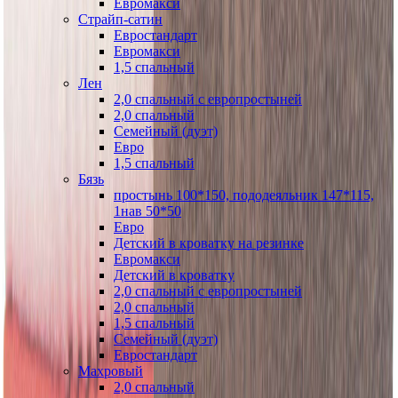
Евромакси
Страйп-сатин
Евростандарт
Евромакси
1,5 спальный
Лен
2,0 спальный с европростыней
2,0 спальный
Семейный (дуэт)
Евро
1,5 спальный
Бязь
простынь 100*150, пододеяльник 147*115,
1нав 50*50
Евро
Детский в кроватку на резинке
Евромакси
Детский в кроватку
2,0 спальный с европростыней
2,0 спальный
1,5 спальный
Семейный (дуэт)
Евростандарт
Махровый
2,0 спальный