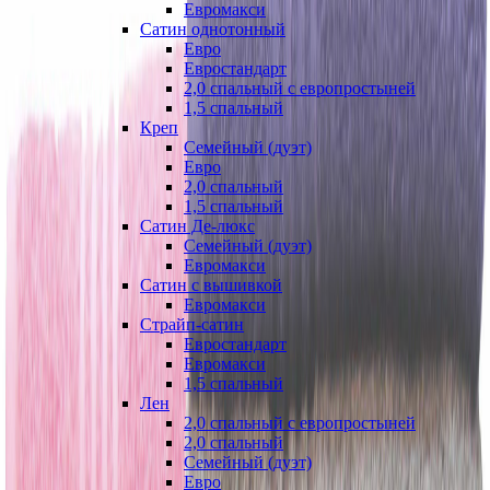
Евромакси
Сатин однотонный
Евро
Евростандарт
2,0 спальный с европростыней
1,5 спальный
Креп
Семейный (дуэт)
Евро
2,0 спальный
1,5 спальный
Сатин Де-люкс
Семейный (дуэт)
Евромакси
Сатин с вышивкой
Евромакси
Страйп-сатин
Евростандарт
Евромакси
1,5 спальный
Лен
2,0 спальный с европростыней
2,0 спальный
Семейный (дуэт)
Евро