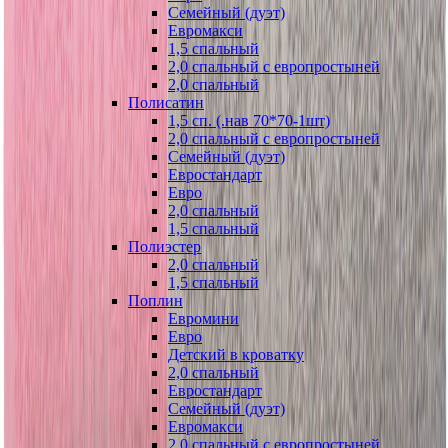
Семейный (дуэт)
Евромакси
1,5 спальный
2,0 спальный с европростыней
2,0 спальный
Полисатин
1,5 сп. (.нав 70*70-1шт)
2,0 спальный с европростыней
Семейный (дуэт)
Евростандарт
Евро
2,0 спальный
1,5 спальный
Полиэстер
2,0 спальный
1,5 спальный
Поплин
Евромини
Евро
Детский в кроватку
2,0 спальный
Евростандарт
Семейный (дуэт)
Евромакси
2,0 спальный с европростыней