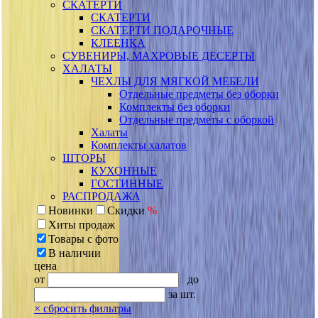
СКАТЕРТИ
СКАТЕРТИ
СКАТЕРТИ ПОДАРОЧНЫЕ
КЛЕЕНКА
СУВЕНИРЫ, МАХРОВЫЕ ДЕСЕРТЫ
ХАЛАТЫ
ЧЕХЛЫ ДЛЯ МЯГКОЙ МЕБЕЛИ
Отдельные предметы без оборки
Комплекты без оборки
Отдельные предметы с оборкой
Халаты
Комплекты халатов
ШТОРЫ
КУХОННЫЕ
ГОСТИННЫЕ
РАСПРОДАЖА
Новинки
Скидки
%
Хиты продаж
Товары с фото
В наличии
цена
от
до
за шт.
×
сбросить фильтры