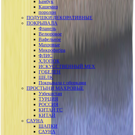
Бамбук
Кашемир
поролон
ПОДУШКИ ДЕКОРАТИВНЫЕ
ПОКРЫВАЛА
Фланель
Велюровое
Вафельное
Махровые
Микрофибра
ФЛИС
ХЛОПОК
ИСКУССТВЕННЫЙ МЕХ
ГОБЕЛЕН
ШЕЛК
Покрывала с оборками
ПРОСТЫНИ МАХРОВЫЕ
Узбекистан
ТУРЦИЯ
РОССИЯ
КИТАЙ ГС
КИТАЙ
САУНА
ШАПКИ
САУНА