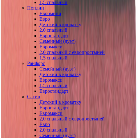
1,5 спальный
Поплин
Евромини
Евро
Детский в кроватку
2,0 спальный
Евростандарт
Семейный (дуэт)
Евромакси
2,0 спальный с европростыней
1,5 спальный
Ранфорс
Семейный (дуэт)
Детский в кроватку
Евромакси
1,5 спальный
Евростандарт
Сатин
Детский в кроватку
Евростандарт
Евромакси
2,0 спальный с европростыней
Евро
2,0 спальный
Семейный (дуэт)