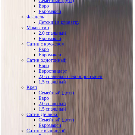
Семейный (дуэт)
Евро
Евромакси
Фланель
Детский в кроватку
Макосатин
2,0 спальный
Евромакси
Сатин с кружевом
Евро
Евромакси
Сатин однотонный
Евро
Евростандарт
2,0 спальный с европростыней
1,5 спальный
Креп
Семейный (дуэт)
Евро
2,0 спальный
1,5 спальный
Сатин Де-люкс
Семейный (дуэт)
Евромакси
Сатин с вышивкой