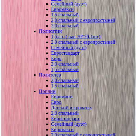
Семейный (дуэт)
Евромакси
1,5 спальный
2,0 спальный с европростыней
2,0 спальный
Полисатин
1,5 сп. (.нав 70*70-1шт)
2,0 спальный с европростыней
Семейный (дуэт)
Евростандарт
Евро
2,0 спальный
1,5 спальный
Полиэстер
2,0 спальный
1,5 спальный
Поплин
Евромини
Евро
Детский в кроватку
2,0 спальный
Евростандарт
Семейный (дуэт)
Евромакси
2,0 спальный с европростыней