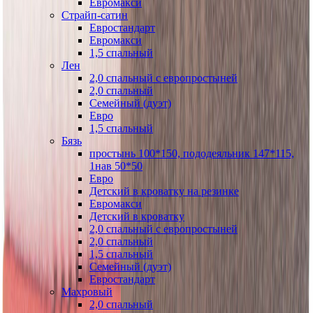
Евромакси
Страйп-сатин
Евростандарт
Евромакси
1,5 спальный
Лен
2,0 спальный с европростыней
2,0 спальный
Семейный (дуэт)
Евро
1,5 спальный
Бязь
простынь 100*150, пододеяльник 147*115,
1нав 50*50
Евро
Детский в кроватку на резинке
Евромакси
Детский в кроватку
2,0 спальный с европростыней
2,0 спальный
1,5 спальный
Семейный (дуэт)
Евростандарт
Махровый
2,0 спальный