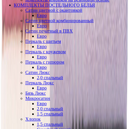
КОМПЛЕКТЫ ПОСТЕЛЬНОГО БЕЛЬЯ
Сатин цветной с окантовкой
Евро
Сатин цветной комбинированный
Евро
Сатин печатный в ПВХ
Евро
Перкаль с шитьем
Евро
Перкаль с кружевом
Евро
Перкаль с гипюром
Евро
Сатин Люкс
2,0 спальный
Перкаль Люкс
Евро
Бязь Люкс
Микросатин
Евро
2,0 спальный
1,5 спальный
Хлопок
1,5 спальный