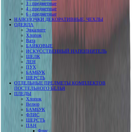
3 - предметные
4 - предметные
6 - предметные
НАВОЛОЧКИ ДЕКОРАТИВНЫЕ, ЧЕХЛЫ
ОДЕЯЛА
Эвкалипт
Хлопок
Вата
БАЙКОВЫЕ
ИСКУССТВЕННЫЙ НАПОЛНИТЕЛЬ
ШЕЛК
ЛЕН
ПУХ
БАМБУК
ШЕРСТЬ
ОТДЕЛЬНЫЕ ПРЕДМЕТЫ КОМПЛЕКТОВ
ПОСТЕЛЬНОГО БЕЛЬЯ
ПЛЕДЫ
Хлопок
Велюр
БАМБУК
ФЛИС
ШЕРСТЬ
ПАН
Флис