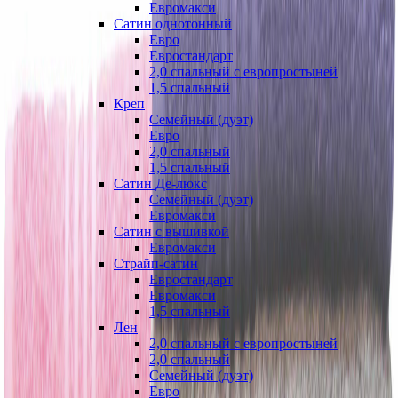
Евромакси
Сатин однотонный
Евро
Евростандарт
2,0 спальный с европростыней
1,5 спальный
Креп
Семейный (дуэт)
Евро
2,0 спальный
1,5 спальный
Сатин Де-люкс
Семейный (дуэт)
Евромакси
Сатин с вышивкой
Евромакси
Страйп-сатин
Евростандарт
Евромакси
1,5 спальный
Лен
2,0 спальный с европростыней
2,0 спальный
Семейный (дуэт)
Евро