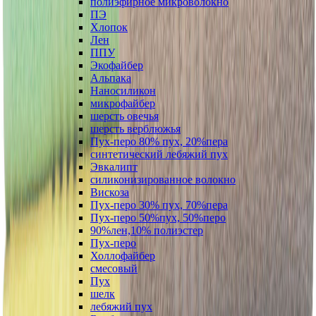
полиэфирное микроволокно
ПЭ
Хлопок
Лен
ППУ
Экофайбер
Альпака
Наносиликон
микрофайбер
шерсть овечья
шерсть верблюжья
Пух-перо 80% пух, 20%пера
синтетический лебяжий пух
Эвкалипт
силиконизированное волокно
Вискоза
Пух-перо 30% пух, 70%пера
Пух-перо 50%пух, 50%перо
90%лен,10% полиэстер
Пух-перо
Холлофайбер
смесовый
Пух
шелк
лебяжий пух