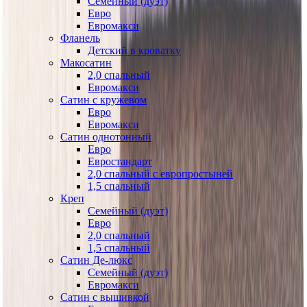
Семейный (дуэт)
Евро
Евромакси
Фланель
Детский в кроватку
Макосатин
2,0 спальный
Евромакси
Сатин с кружевом
Евро
Евромакси
Сатин однотонный
Евро
Евростандарт
2,0 спальный с европростыней
1,5 спальный
Креп
Семейный (дуэт)
Евро
2,0 спальный
1,5 спальный
Сатин Де-люкс
Семейный (дуэт)
Евромакси
Сатин с вышивкой