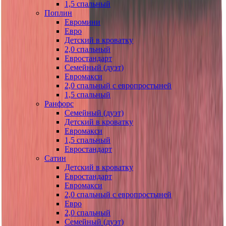
1,5 спальный
Поплин
Евромини
Евро
Детский в кроватку
2,0 спальный
Евростандарт
Семейный (дуэт)
Евромакси
2,0 спальный с европростыней
1,5 спальный
Ранфорс
Семейный (дуэт)
Детский в кроватку
Евромакси
1,5 спальный
Евростандарт
Сатин
Детский в кроватку
Евростандарт
Евромакси
2,0 спальный с европростыней
Евро
2,0 спальный
Семейный (дуэт)