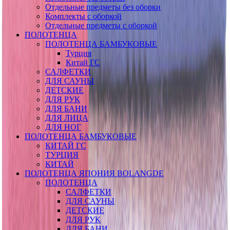
Отдельные предметы без оборки
Комплекты с оборкой
Отдельные предметы с оборкой
ПОЛОТЕНЦА
ПОЛОТЕНЦА БАМБУКОВЫЕ
Турция
Китай ГС
САЛФЕТКИ
ДЛЯ САУНЫ
ДЕТСКИЕ
ДЛЯ РУК
ДЛЯ БАНИ
ДЛЯ ЛИЦА
ДЛЯ НОГ
ПОЛОТЕНЦА БАМБУКОВЫЕ
КИТАЙ ГС
ТУРЦИЯ
КИТАЙ
ПОЛОТЕНЦА ЯПОНИЯ BOLANGDE
ПОЛОТЕНЦА
САЛФЕТКИ
ДЛЯ САУНЫ
ДЕТСКИЕ
ДЛЯ РУК
ДЛЯ БАНИ