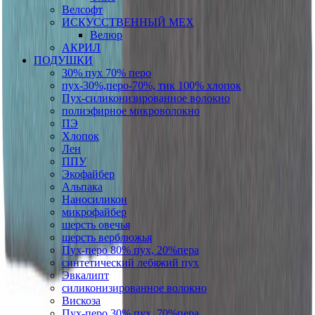
Велсофт
ИСКУССТВЕННЫЙ МЕХ
Велюр
АКРИЛ
ПОДУШКИ
30% пух 70% перо
пух-30%,перо-70%, тик 100% хлопок
Пух-силиконизированное волокно
полиэфирное микроволокно
ПЭ
Хлопок
Лен
ППУ
Экофайбер
Альпака
Наносиликон
микрофайбер
шерсть овечья
шерсть верблюжья
Пух-перо 80% пух, 20%пера
синтетический лебяжий пух
Эвкалипт
силиконизированное волокно
Вискоза
Пух-перо 30% пух, 70%пера