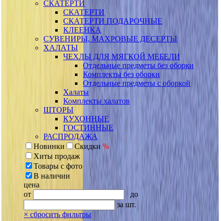
СКАТЕРТИ
СКАТЕРТИ
СКАТЕРТИ ПОДАРОЧНЫЕ
КЛЕЕНКА
СУВЕНИРЫ, МАХРОВЫЕ ДЕСЕРТЫ
ХАЛАТЫ
ЧЕХЛЫ ДЛЯ МЯГКОЙ МЕБЕЛИ
Отдельные предметы без оборки
Комплекты без оборки
Отдельные предметы с оборкой
Халаты
Комплекты халатов
ШТОРЫ
КУХОННЫЕ
ГОСТИННЫЕ
РАСПРОДАЖА
Новинки
Скидки
%
Хиты продаж
Товары с фото
В наличии
цена
от
до
за шт.
×
сбросить фильтры