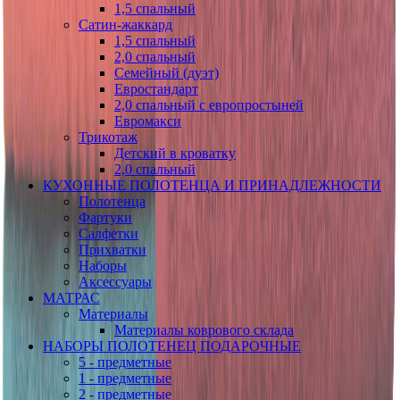
1,5 спальный
Сатин-жаккард
1,5 спальный
2,0 спальный
Семейный (дуэт)
Евростандарт
2,0 спальный с европростыней
Евромакси
Трикотаж
Детский в кроватку
2,0 спальный
КУХОННЫЕ ПОЛОТЕНЦА И ПРИНАДЛЕЖНОСТИ
Полотенца
Фартуки
Салфетки
Прихватки
Наборы
Аксессуары
МАТРАС
Материалы
Материалы коврового склада
НАБОРЫ ПОЛОТЕНЕЦ ПОДАРОЧНЫЕ
5 - предметные
1 - предметные
2 - предметные