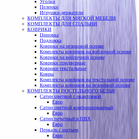
Уголки
Пеленки
Игрушки-держатели
КОМПЛЕКТЫ ДЛЯ МЯГКОЙ МЕБЕЛИ
КОМПЛЕКТЫ ДЛЯ СПАЛЬНИ
КОВРИКИ
Циновка
Подложка
Коврики на резиновой основе
Комплекты ковриков на войлочной основе
Коврики на войлочной основе
Коврики придверные
Коврики текстильные
Ковры
Комплекты ковриков на текстильной основе
Комплекты ковриков на резиновой основе
КОМПЛЕКТЫ ПОСТЕЛЬНОГО БЕЛЬЯ
Сатин цветной с окантовкой
Евро
Сатин цветной комбинированный
Евро
Сатин печатный в ПВХ
Евро
Перкаль с шитьем
Евро