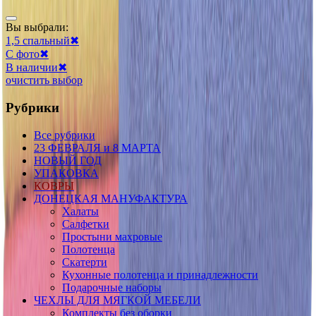
Вы выбрали:
1,5 спальный
✖
С фото
✖
В наличии
✖
очистить выбор
Рубрики
Все рубрики
23 ФЕВРАЛЯ и 8 МАРТА
НОВЫЙ ГОД
УПАКОВКА
КОВРЫ
ДОНЕЦКАЯ МАНУФАКТУРА
Халаты
Салфетки
Простыни махровые
Полотенца
Скатерти
Кухонные полотенца и принадлежности
Подарочные наборы
ЧЕХЛЫ ДЛЯ МЯГКОЙ МЕБЕЛИ
Комплекты без оборки