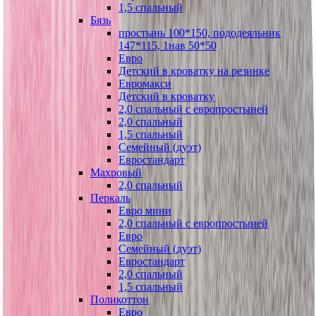
1,5 спальный
Бязь
простынь 100*150, пододеяльник
147*115, 1нав 50*50
Евро
Детский в кроватку на резинке
Евромакси
Детский в кроватку
2,0 спальный с европростыней
2,0 спальный
1,5 спальный
Семейный (дуэт)
Евростандарт
Махровый
2,0 спальный
Перкаль
Евро мини
2,0 спальный с европростыней
Евро
Семейный (дуэт)
Евростандарт
2,0 спальный
1,5 спальный
Поликоттон
Евро