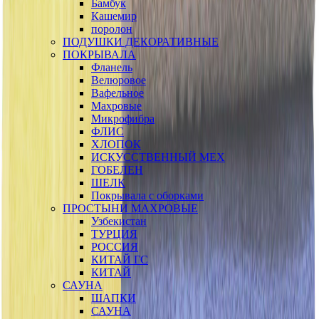
Бамбук
Кашемир
поролон
ПОДУШКИ ДЕКОРАТИВНЫЕ
ПОКРЫВАЛА
Фланель
Велюровое
Вафельное
Махровые
Микрофибра
ФЛИС
ХЛОПОК
ИСКУССТВЕННЫЙ МЕХ
ГОБЕЛЕН
ШЕЛК
Покрывала с оборками
ПРОСТЫНИ МАХРОВЫЕ
Узбекистан
ТУРЦИЯ
РОССИЯ
КИТАЙ ГС
КИТАЙ
САУНА
ШАПКИ
САУНА