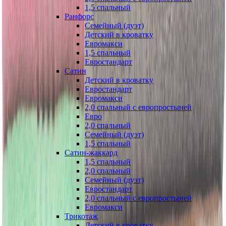
1,5 спальный
Ранфорс
Семейный (дуэт)
Детский в кроватку
Евромакси
1,5 спальный
Евростандарт
Сатин
Детский в кроватку
Евростандарт
Евромакси
2,0 спальный с европростыней
Евро
2,0 спальный
Семейный (дуэт)
1,5 спальный
Сатин-жаккард
1,5 спальный
2,0 спальный
Семейный (дуэт)
Евростандарт
2,0 спальный с европростыней
Евромакси
Трикотаж
Детский в кроватку