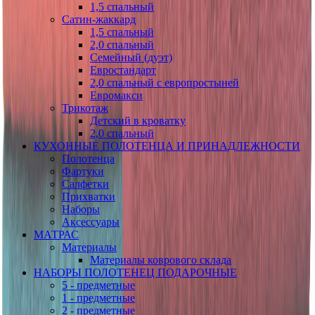
1,5 спальный
Сатин-жаккард
1,5 спальный
2,0 спальный
Семейный (дуэт)
Евростандарт
2,0 спальный с европростыней
Евромакси
Трикотаж
Детский в кроватку
2,0 спальный
КУХОННЫЕ ПОЛОТЕНЦА И ПРИНАДЛЕЖНОСТИ
Полотенца
Фартуки
Салфетки
Прихватки
Наборы
Аксессуары
МАТРАС
Материалы
Материалы коврового склада
НАБОРЫ ПОЛОТЕНЕЦ ПОДАРОЧНЫЕ
5 - предметные
1 - предметные
2 - предметные