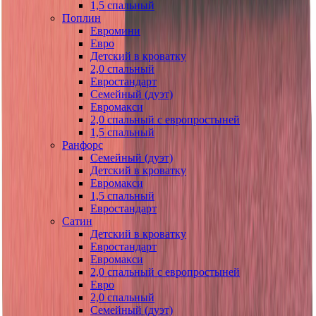
1,5 спальный
Поплин
Евромини
Евро
Детский в кроватку
2,0 спальный
Евростандарт
Семейный (дуэт)
Евромакси
2,0 спальный с европростыней
1,5 спальный
Ранфорс
Семейный (дуэт)
Детский в кроватку
Евромакси
1,5 спальный
Евростандарт
Сатин
Детский в кроватку
Евростандарт
Евромакси
2,0 спальный с европростыней
Евро
2,0 спальный
Семейный (дуэт)