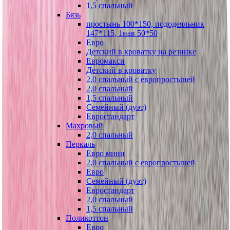
1,5 спальный
Бязь
простынь 100*150, пододеяльник
147*115, 1нав 50*50
Евро
Детский в кроватку на резинке
Евромакси
Детский в кроватку
2,0 спальный с европростыней
2,0 спальный
1,5 спальный
Семейный (дуэт)
Евростандарт
Махровый
2,0 спальный
Перкаль
Евро мини
2,0 спальный с европростыней
Евро
Семейный (дуэт)
Евростандарт
2,0 спальный
1,5 спальный
Поликоттон
Евро