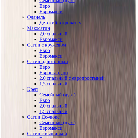
Семейный (дуэт)
Евро
Евромакси
Фланель
Детский в кроватку
Макосатин
2,0 спальный
Евромакси
Сатин с кружевом
Евро
Евромакси
Сатин однотонный
Евро
Евростандарт
2,0 спальный с европростыней
1,5 спальный
Креп
Семейный (дуэт)
Евро
2,0 спальный
1,5 спальный
Сатин Де-люкс
Семейный (дуэт)
Евромакси
Сатин с вышивкой