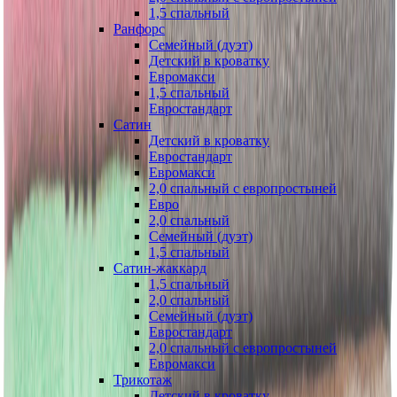
1,5 спальный
Ранфорс
Семейный (дуэт)
Детский в кроватку
Евромакси
1,5 спальный
Евростандарт
Сатин
Детский в кроватку
Евростандарт
Евромакси
2,0 спальный с европростыней
Евро
2,0 спальный
Семейный (дуэт)
1,5 спальный
Сатин-жаккард
1,5 спальный
2,0 спальный
Семейный (дуэт)
Евростандарт
2,0 спальный с европростыней
Евромакси
Трикотаж
Детский в кроватку