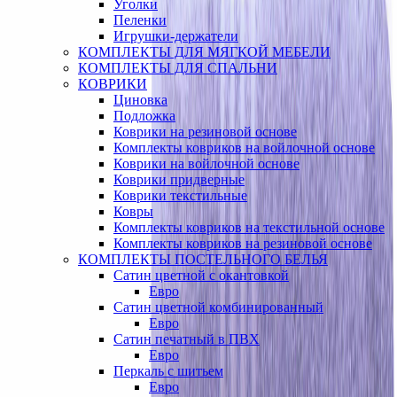
Уголки
Пеленки
Игрушки-держатели
КОМПЛЕКТЫ ДЛЯ МЯГКОЙ МЕБЕЛИ
КОМПЛЕКТЫ ДЛЯ СПАЛЬНИ
КОВРИКИ
Циновка
Подложка
Коврики на резиновой основе
Комплекты ковриков на войлочной основе
Коврики на войлочной основе
Коврики придверные
Коврики текстильные
Ковры
Комплекты ковриков на текстильной основе
Комплекты ковриков на резиновой основе
КОМПЛЕКТЫ ПОСТЕЛЬНОГО БЕЛЬЯ
Сатин цветной с окантовкой
Евро
Сатин цветной комбинированный
Евро
Сатин печатный в ПВХ
Евро
Перкаль с шитьем
Евро