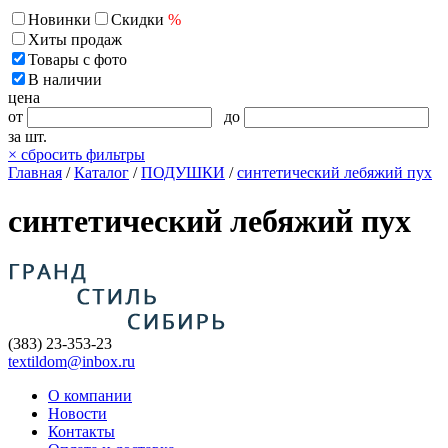
Новинки
Скидки
%
Хиты продаж
Товары с фото
В наличии
цена
от
до
за шт.
×
сбросить фильтры
Главная
/
Каталог
/
ПОДУШКИ
/
синтетический лебяжий пух
синтетический лебяжий пух
(383) 23-353-23
textildom@inbox.ru
О компании
Новости
Контакты