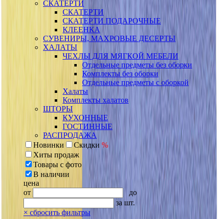
СКАТЕРТИ
СКАТЕРТИ
СКАТЕРТИ ПОДАРОЧНЫЕ
КЛЕЕНКА
СУВЕНИРЫ, МАХРОВЫЕ ДЕСЕРТЫ
ХАЛАТЫ
ЧЕХЛЫ ДЛЯ МЯГКОЙ МЕБЕЛИ
Отдельные предметы без оборки
Комплекты без оборки
Отдельные предметы с оборкой
Халаты
Комплекты халатов
ШТОРЫ
КУХОННЫЕ
ГОСТИННЫЕ
РАСПРОДАЖА
Новинки
Скидки
%
Хиты продаж
Товары с фото
В наличии
цена
от
до
за шт.
×
сбросить фильтры