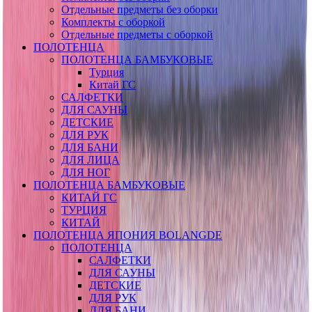
Отдельные предметы без оборки
Комплекты с оборкой
Отдельные предметы с оборкой
ПОЛОТЕНЦА
ПОЛОТЕНЦА БАМБУКОВЫЕ
Турция
Китай ГС
САЛФЕТКИ
ДЛЯ САУНЫ
ДЕТСКИЕ
ДЛЯ РУК
ДЛЯ БАНИ
ДЛЯ ЛИЦА
ДЛЯ НОГ
ПОЛОТЕНЦА БАМБУКОВЫЕ
КИТАЙ ГС
ТУРЦИЯ
КИТАЙ
ПОЛОТЕНЦА ЯПОНИЯ BOLANGDE
ПОЛОТЕНЦА
САЛФЕТКИ
ДЛЯ САУНЫ
ДЕТСКИЕ
ДЛЯ РУК
ДЛЯ БАНИ