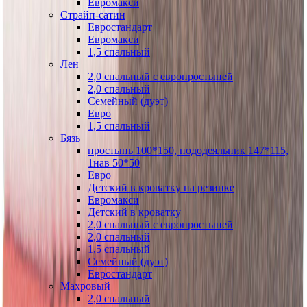
Евромакси
Страйп-сатин
Евростандарт
Евромакси
1,5 спальный
Лен
2,0 спальный с европростыней
2,0 спальный
Семейный (дуэт)
Евро
1,5 спальный
Бязь
простынь 100*150, пододеяльник 147*115,
1нав 50*50
Евро
Детский в кроватку на резинке
Евромакси
Детский в кроватку
2,0 спальный с европростыней
2,0 спальный
1,5 спальный
Семейный (дуэт)
Евростандарт
Махровый
2,0 спальный