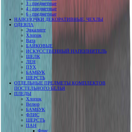
3 - предметные
4 - предметные
6 - предметные
НАВОЛОЧКИ ДЕКОРАТИВНЫЕ, ЧЕХЛЫ
ОДЕЯЛА
Эвкалипт
Хлопок
Вата
БАЙКОВЫЕ
ИСКУССТВЕННЫЙ НАПОЛНИТЕЛЬ
ШЕЛК
ЛЕН
ПУХ
БАМБУК
ШЕРСТЬ
ОТДЕЛЬНЫЕ ПРЕДМЕТЫ КОМПЛЕКТОВ
ПОСТЕЛЬНОГО БЕЛЬЯ
ПЛЕДЫ
Хлопок
Велюр
БАМБУК
ФЛИС
ШЕРСТЬ
ПАН
Флис