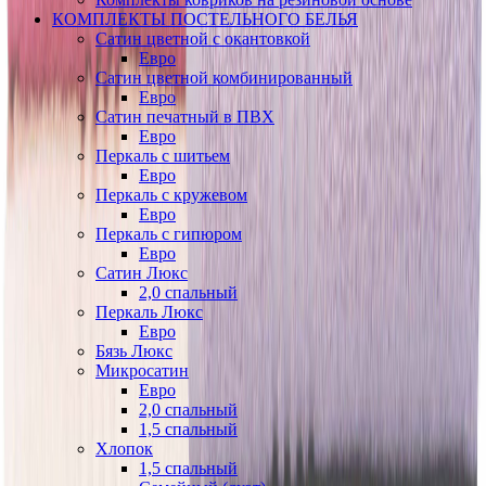
КОМПЛЕКТЫ ПОСТЕЛЬНОГО БЕЛЬЯ
Сатин цветной с окантовкой
Евро
Сатин цветной комбинированный
Евро
Сатин печатный в ПВХ
Евро
Перкаль с шитьем
Евро
Перкаль с кружевом
Евро
Перкаль с гипюром
Евро
Сатин Люкс
2,0 спальный
Перкаль Люкс
Евро
Бязь Люкс
Микросатин
Евро
2,0 спальный
1,5 спальный
Хлопок
1,5 спальный