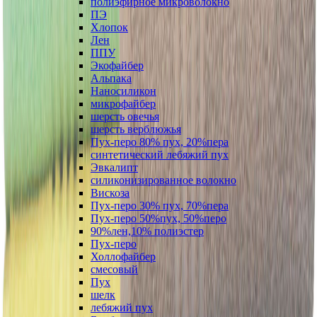
полиэфирное микроволокно
ПЭ
Хлопок
Лен
ППУ
Экофайбер
Альпака
Наносиликон
микрофайбер
шерсть овечья
шерсть верблюжья
Пух-перо 80% пух, 20%пера
синтетический лебяжий пух
Эвкалипт
силиконизированное волокно
Вискоза
Пух-перо 30% пух, 70%пера
Пух-перо 50%пух, 50%перо
90%лен,10% полиэстер
Пух-перо
Холлофайбер
смесовый
Пух
шелк
лебяжий пух