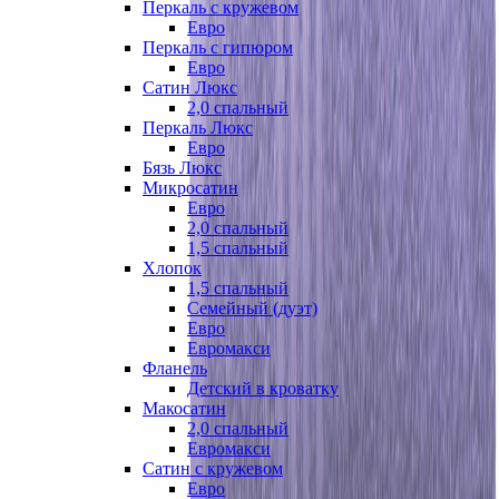
Перкаль с кружевом
Евро
Перкаль с гипюром
Евро
Сатин Люкс
2,0 спальный
Перкаль Люкс
Евро
Бязь Люкс
Микросатин
Евро
2,0 спальный
1,5 спальный
Хлопок
1,5 спальный
Семейный (дуэт)
Евро
Евромакси
Фланель
Детский в кроватку
Макосатин
2,0 спальный
Евромакси
Сатин с кружевом
Евро