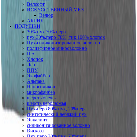
Велсофт
ИСКУССТВЕННЫЙ МЕХ
Велюр
АКРИЛ
ПОДУШКИ
30% пух 70% перо
пух-30%,перо-70%, тик 100% хлопок
Пух-силиконизированное волокно
полиэфирное микроволокно
ПЭ
Хлопок
Лен
ППУ
Экофайбер
Альпака
Наносиликон
микрофайбер
шерсть овечья
шерсть верблюжья
Пух-перо 80% пух, 20%пера
синтетический лебяжий пух
Эвкалипт
силиконизированное волокно
Вискоза
Пух-перо 30% пух, 70%пера