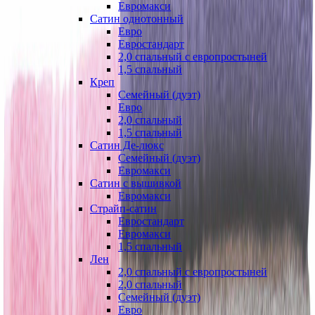
Евромакси
Сатин однотонный
Евро
Евростандарт
2,0 спальный с европростыней
1,5 спальный
Креп
Семейный (дуэт)
Евро
2,0 спальный
1,5 спальный
Сатин Де-люкс
Семейный (дуэт)
Евромакси
Сатин с вышивкой
Евромакси
Страйп-сатин
Евростандарт
Евромакси
1,5 спальный
Лен
2,0 спальный с европростыней
2,0 спальный
Семейный (дуэт)
Евро