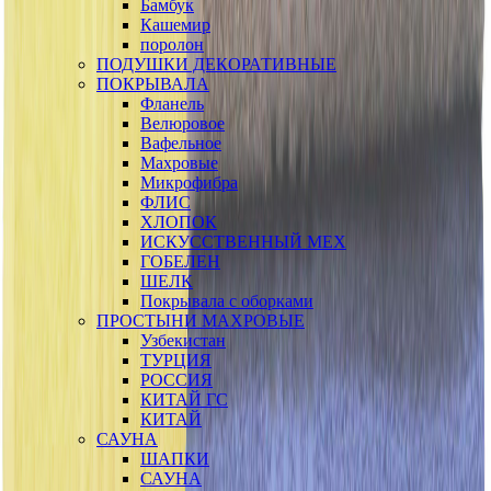
Бамбук
Кашемир
поролон
ПОДУШКИ ДЕКОРАТИВНЫЕ
ПОКРЫВАЛА
Фланель
Велюровое
Вафельное
Махровые
Микрофибра
ФЛИС
ХЛОПОК
ИСКУССТВЕННЫЙ МЕХ
ГОБЕЛЕН
ШЕЛК
Покрывала с оборками
ПРОСТЫНИ МАХРОВЫЕ
Узбекистан
ТУРЦИЯ
РОССИЯ
КИТАЙ ГС
КИТАЙ
САУНА
ШАПКИ
САУНА