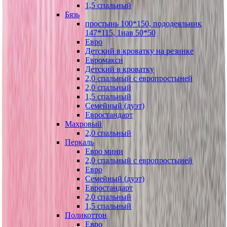
1,5 спальный
Бязь
простынь 100*150, пододеяльник
147*115, 1нав 50*50
Евро
Детский в кроватку на резинке
Евромакси
Детский в кроватку
2,0 спальный с европростыней
2,0 спальный
1,5 спальный
Семейный (дуэт)
Евростандарт
Махровый
2,0 спальный
Перкаль
Евро мини
2,0 спальный с европростыней
Евро
Семейный (дуэт)
Евростандарт
2,0 спальный
1,5 спальный
Поликоттон
Евро