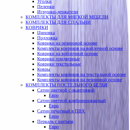
Уголки
Пеленки
Игрушки-держатели
КОМПЛЕКТЫ ДЛЯ МЯГКОЙ МЕБЕЛИ
КОМПЛЕКТЫ ДЛЯ СПАЛЬНИ
КОВРИКИ
Циновка
Подложка
Коврики на резиновой основе
Комплекты ковриков на войлочной основе
Коврики на войлочной основе
Коврики придверные
Коврики текстильные
Ковры
Комплекты ковриков на текстильной основе
Комплекты ковриков на резиновой основе
КОМПЛЕКТЫ ПОСТЕЛЬНОГО БЕЛЬЯ
Сатин цветной с окантовкой
Евро
Сатин цветной комбинированный
Евро
Сатин печатный в ПВХ
Евро
Перкаль с шитьем
Евро