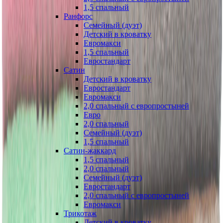
1,5 спальный
Ранфорс
Семейный (дуэт)
Детский в кроватку
Евромакси
1,5 спальный
Евростандарт
Сатин
Детский в кроватку
Евростандарт
Евромакси
2,0 спальный с европростыней
Евро
2,0 спальный
Семейный (дуэт)
1,5 спальный
Сатин-жаккард
1,5 спальный
2,0 спальный
Семейный (дуэт)
Евростандарт
2,0 спальный с европростыней
Евромакси
Трикотаж
Детский в кроватку