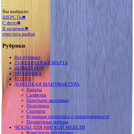
Вы выбрали:
ШЕРСТЬ
✖
С фото
✖
В наличии
✖
очистить выбор
Рубрики
Все рубрики
23 ФЕВРАЛЯ и 8 МАРТА
НОВЫЙ ГОД
УПАКОВКА
КОВРЫ
ДОНЕЦКАЯ МАНУФАКТУРА
Халаты
Салфетки
Простыни махровые
Полотенца
Скатерти
Кухонные полотенца и принадлежности
Подарочные наборы
ЧЕХЛЫ ДЛЯ МЯГКОЙ МЕБЕЛИ
Комплекты без оборки