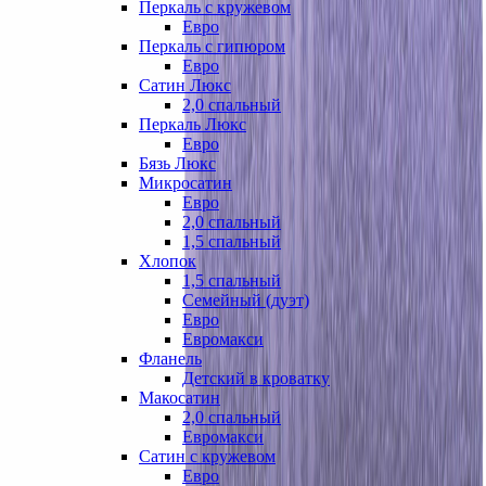
Перкаль с кружевом
Евро
Перкаль с гипюром
Евро
Сатин Люкс
2,0 спальный
Перкаль Люкс
Евро
Бязь Люкс
Микросатин
Евро
2,0 спальный
1,5 спальный
Хлопок
1,5 спальный
Семейный (дуэт)
Евро
Евромакси
Фланель
Детский в кроватку
Макосатин
2,0 спальный
Евромакси
Сатин с кружевом
Евро