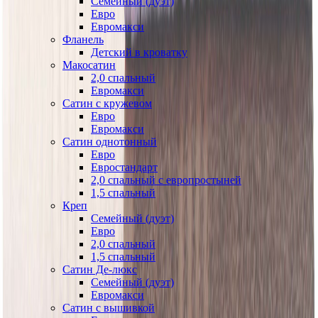
Семейный (дуэт)
Евро
Евромакси
Фланель
Детский в кроватку
Макосатин
2,0 спальный
Евромакси
Сатин с кружевом
Евро
Евромакси
Сатин однотонный
Евро
Евростандарт
2,0 спальный с европростыней
1,5 спальный
Креп
Семейный (дуэт)
Евро
2,0 спальный
1,5 спальный
Сатин Де-люкс
Семейный (дуэт)
Евромакси
Сатин с вышивкой