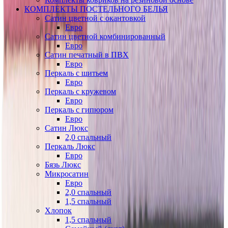
КОМПЛЕКТЫ ПОСТЕЛЬНОГО БЕЛЬЯ
Сатин цветной с окантовкой
Евро
Сатин цветной комбинированный
Евро
Сатин печатный в ПВХ
Евро
Перкаль с шитьем
Евро
Перкаль с кружевом
Евро
Перкаль с гипюром
Евро
Сатин Люкс
2,0 спальный
Перкаль Люкс
Евро
Бязь Люкс
Микросатин
Евро
2,0 спальный
1,5 спальный
Хлопок
1,5 спальный