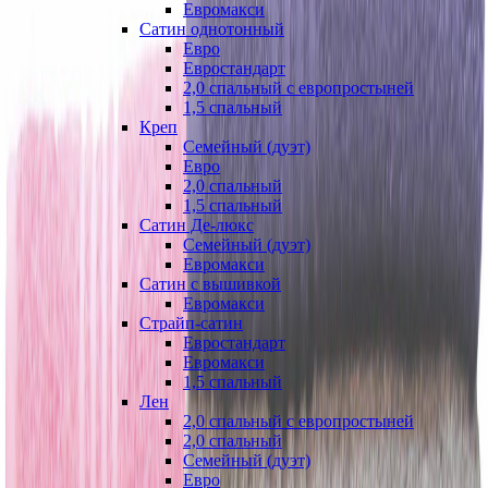
Евромакси
Сатин однотонный
Евро
Евростандарт
2,0 спальный с европростыней
1,5 спальный
Креп
Семейный (дуэт)
Евро
2,0 спальный
1,5 спальный
Сатин Де-люкс
Семейный (дуэт)
Евромакси
Сатин с вышивкой
Евромакси
Страйп-сатин
Евростандарт
Евромакси
1,5 спальный
Лен
2,0 спальный с европростыней
2,0 спальный
Семейный (дуэт)
Евро