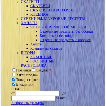
СКАТЕРТИ
СКАТЕРТИ
СКАТЕРТИ ПОДАРОЧНЫЕ
КЛЕЕНКА
СУВЕНИРЫ, МАХРОВЫЕ ДЕСЕРТЫ
ХАЛАТЫ
ЧЕХЛЫ ДЛЯ МЯГКОЙ МЕБЕЛИ
Отдельные предметы без оборки
Комплекты без оборки
Отдельные предметы с оборкой
Халаты
Комплекты халатов
ШТОРЫ
КУХОННЫЕ
ГОСТИННЫЕ
РАСПРОДАЖА
Новинки
Скидки
%
Хиты продаж
Товары с фото
В наличии
цена
от
до
за шт.
×
сбросить фильтры