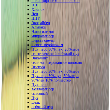
полиэфирное микроволокно
ПЭ
Хлопок
Лен
ППУ
Экофайбер
Альпака
Наносиликон
микрофайбер
шерсть овечья
шерсть верблюжья
Пух-перо 80% пух, 20%пера
синтетический лебяжий пух
Эвкалипт
силиконизированное волокно
Вискоза
Пух-перо 30% пух, 70%пера
Пух-перо 50%пух, 50%перо
90%лен,10% полиэстер
Пух-перо
Холлофайбер
смесовый
Пух
шелк
лебяжий пух