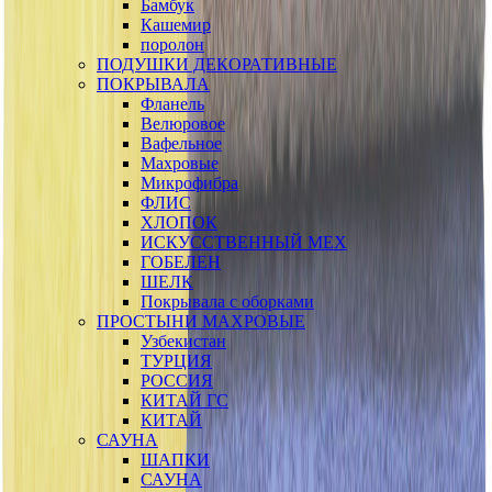
Бамбук
Кашемир
поролон
ПОДУШКИ ДЕКОРАТИВНЫЕ
ПОКРЫВАЛА
Фланель
Велюровое
Вафельное
Махровые
Микрофибра
ФЛИС
ХЛОПОК
ИСКУССТВЕННЫЙ МЕХ
ГОБЕЛЕН
ШЕЛК
Покрывала с оборками
ПРОСТЫНИ МАХРОВЫЕ
Узбекистан
ТУРЦИЯ
РОССИЯ
КИТАЙ ГС
КИТАЙ
САУНА
ШАПКИ
САУНА