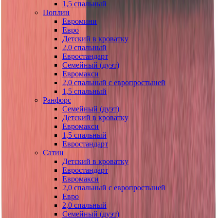
1,5 спальный
Поплин
Евромини
Евро
Детский в кроватку
2,0 спальный
Евростандарт
Семейный (дуэт)
Евромакси
2,0 спальный с европростыней
1,5 спальный
Ранфорс
Семейный (дуэт)
Детский в кроватку
Евромакси
1,5 спальный
Евростандарт
Сатин
Детский в кроватку
Евростандарт
Евромакси
2,0 спальный с европростыней
Евро
2,0 спальный
Семейный (дуэт)