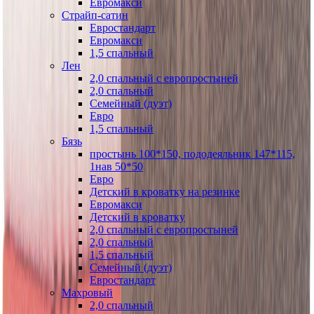
Евромакси
Страйп-сатин
Евростандарт
Евромакси
1,5 спальный
Лен
2,0 спальный с европростыней
2,0 спальный
Семейный (дуэт)
Евро
1,5 спальный
Бязь
простынь 100*150, пододеяльник 147*115,
1нав 50*50
Евро
Детский в кроватку на резинке
Евромакси
Детский в кроватку
2,0 спальный с европростыней
2,0 спальный
1,5 спальный
Семейный (дуэт)
Евростандарт
Махровый
2,0 спальный