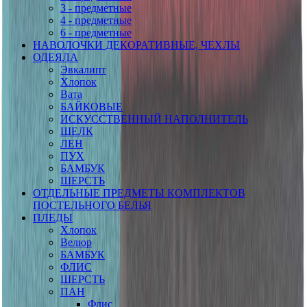
3 - предметные
4 - предметные
6 - предметные
НАВОЛОЧКИ ДЕКОРАТИВНЫЕ, ЧЕХЛЫ
ОДЕЯЛА
Эвкалипт
Хлопок
Вата
БАЙКОВЫЕ
ИСКУССТВЕННЫЙ НАПОЛНИТЕЛЬ
ШЕЛК
ЛЕН
ПУХ
БАМБУК
ШЕРСТЬ
ОТДЕЛЬНЫЕ ПРЕДМЕТЫ КОМПЛЕКТОВ
ПОСТЕЛЬНОГО БЕЛЬЯ
ПЛЕДЫ
Хлопок
Велюр
БАМБУК
ФЛИС
ШЕРСТЬ
ПАН
Флис