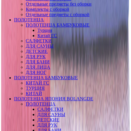
Отдельные предметы без оборки
Комплекты с оборкой
Отдельные предметы с оборкой
ПОЛОТЕНЦА
ПОЛОТЕНЦА БАМБУКОВЫЕ
Турция
Китай ГС
САЛФЕТКИ
ДЛЯ САУНЫ
ДЕТСКИЕ
ДЛЯ РУК
ДЛЯ БАНИ
ДЛЯ ЛИЦА
ДЛЯ НОГ
ПОЛОТЕНЦА БАМБУКОВЫЕ
КИТАЙ ГС
ТУРЦИЯ
КИТАЙ
ПОЛОТЕНЦА ЯПОНИЯ BOLANGDE
ПОЛОТЕНЦА
САЛФЕТКИ
ДЛЯ САУНЫ
ДЕТСКИЕ
ДЛЯ РУК
ДЛЯ БАНИ