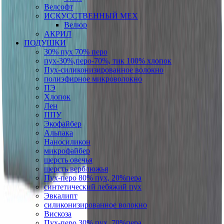
Велсофт
ИСКУССТВЕННЫЙ МЕХ
Велюр
АКРИЛ
ПОДУШКИ
30% пух 70% перо
пух-30%,перо-70%, тик 100% хлопок
Пух-силиконизированное волокно
полиэфирное микроволокно
ПЭ
Хлопок
Лен
ППУ
Экофайбер
Альпака
Наносиликон
микрофайбер
шерсть овечья
шерсть верблюжья
Пух-перо 80% пух, 20%пера
синтетический лебяжий пух
Эвкалипт
силиконизированное волокно
Вискоза
Пух-перо 30% пух, 70%пера