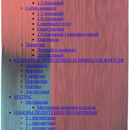
1,5 спальный
Сатин-жаккард
1,5 спальный
2,0 спальный
Семейный (дуэт)
Евростандарт
2,0 спальный с европростыней
Евромакси
Трикотаж
Детский в кроватку
2,0 спальный
КУХОННЫЕ ПОЛОТЕНЦА И ПРИНАДЛЕЖНОСТИ
Полотенца
Фартуки
Салфетки
Прихватки
Наборы
Аксессуары
МАТРАС
Материалы
Материалы коврового склада
НАБОРЫ ПОЛОТЕНЕЦ ПОДАРОЧНЫЕ
5 - предметные
1 - предметные
2 - предметные