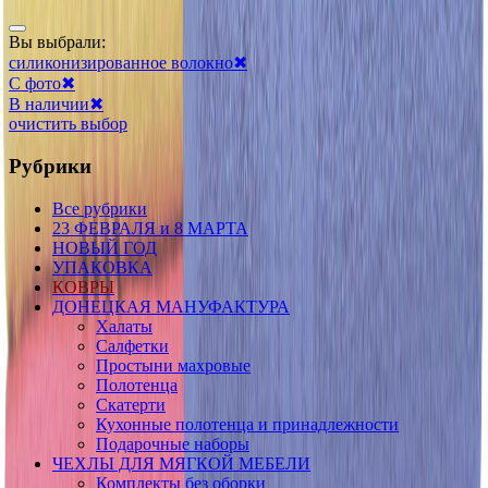
Вы выбрали:
силиконизированное волокно
✖
С фото
✖
В наличии
✖
очистить выбор
Рубрики
Все рубрики
23 ФЕВРАЛЯ и 8 МАРТА
НОВЫЙ ГОД
УПАКОВКА
КОВРЫ
ДОНЕЦКАЯ МАНУФАКТУРА
Халаты
Салфетки
Простыни махровые
Полотенца
Скатерти
Кухонные полотенца и принадлежности
Подарочные наборы
ЧЕХЛЫ ДЛЯ МЯГКОЙ МЕБЕЛИ
Комплекты без оборки