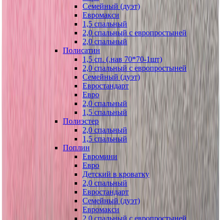
Семейный (дуэт)
Евромакси
1,5 спальный
2,0 спальный с европростыней
2,0 спальный
Полисатин
1,5 сп. (.нав 70*70-1шт)
2,0 спальный с европростыней
Семейный (дуэт)
Евростандарт
Евро
2,0 спальный
1,5 спальный
Полиэстер
2,0 спальный
1,5 спальный
Поплин
Евромини
Евро
Детский в кроватку
2,0 спальный
Евростандарт
Семейный (дуэт)
Евромакси
2,0 спальный с европростыней