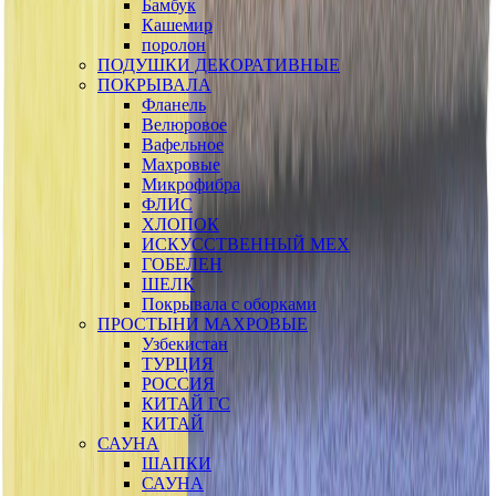
Бамбук
Кашемир
поролон
ПОДУШКИ ДЕКОРАТИВНЫЕ
ПОКРЫВАЛА
Фланель
Велюровое
Вафельное
Махровые
Микрофибра
ФЛИС
ХЛОПОК
ИСКУССТВЕННЫЙ МЕХ
ГОБЕЛЕН
ШЕЛК
Покрывала с оборками
ПРОСТЫНИ МАХРОВЫЕ
Узбекистан
ТУРЦИЯ
РОССИЯ
КИТАЙ ГС
КИТАЙ
САУНА
ШАПКИ
САУНА