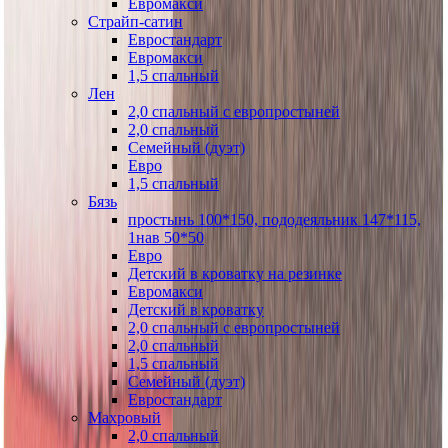
Евромакси
Страйп-сатин
Евростандарт
Евромакси
1,5 спальный
Лен
2,0 спальный с европростыней
2,0 спальный
Семейный (дуэт)
Евро
1,5 спальный
Бязь
простынь 100*150, пододеяльник 147*115,
1нав 50*50
Евро
Детский в кроватку на резинке
Евромакси
Детский в кроватку
2,0 спальный с европростыней
2,0 спальный
1,5 спальный
Семейный (дуэт)
Евростандарт
Махровый
2,0 спальный