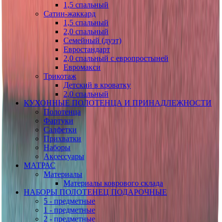
1,5 спальный
Сатин-жаккард
1,5 спальный
2,0 спальный
Семейный (дуэт)
Евростандарт
2,0 спальный с европростыней
Евромакси
Трикотаж
Детский в кроватку
2,0 спальный
КУХОННЫЕ ПОЛОТЕНЦА И ПРИНАДЛЕЖНОСТИ
Полотенца
Фартуки
Салфетки
Прихватки
Наборы
Аксессуары
МАТРАС
Материалы
Материалы коврового склада
НАБОРЫ ПОЛОТЕНЕЦ ПОДАРОЧНЫЕ
5 - предметные
1 - предметные
2 - предметные