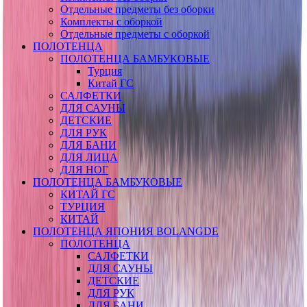
Отдельные предметы без оборки
Комплекты с оборкой
Отдельные предметы с оборкой
ПОЛОТЕНЦА
ПОЛОТЕНЦА БАМБУКОВЫЕ
Турция
Китай ГС
САЛФЕТКИ
ДЛЯ САУНЫ
ДЕТСКИЕ
ДЛЯ РУК
ДЛЯ БАНИ
ДЛЯ ЛИЦА
ДЛЯ НОГ
ПОЛОТЕНЦА БАМБУКОВЫЕ
КИТАЙ ГС
ТУРЦИЯ
КИТАЙ
ПОЛОТЕНЦА ЯПОНИЯ BOLANGDE
ПОЛОТЕНЦА
САЛФЕТКИ
ДЛЯ САУНЫ
ДЕТСКИЕ
ДЛЯ РУК
ДЛЯ БАНИ