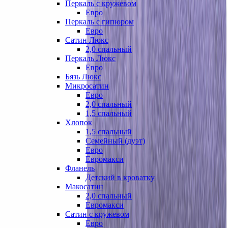
Перкаль с кружевом
Евро
Перкаль с гипюром
Евро
Сатин Люкс
2,0 спальный
Перкаль Люкс
Евро
Бязь Люкс
Микросатин
Евро
2,0 спальный
1,5 спальный
Хлопок
1,5 спальный
Семейный (дуэт)
Евро
Евромакси
Фланель
Детский в кроватку
Макосатин
2,0 спальный
Евромакси
Сатин с кружевом
Евро