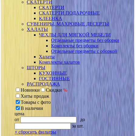
СКАТЕРТИ
СКАТЕРТИ
СКАТЕРТИ ПОДАРОЧНЫЕ
КЛЕЕНКА
СУВЕНИРЫ, МАХРОВЫЕ ДЕСЕРТЫ
ХАЛАТЫ
ЧЕХЛЫ ДЛЯ МЯГКОЙ МЕБЕЛИ
Отдельные предметы без оборки
Комплекты без оборки
Отдельные предметы с оборкой
Халаты
Комплекты халатов
ШТОРЫ
КУХОННЫЕ
ГОСТИННЫЕ
РАСПРОДАЖА
Новинки
Скидки
%
Хиты продаж
Товары с фото
В наличии
цена
от
до
за шт.
×
сбросить фильтры