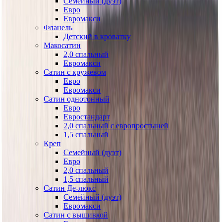
Семейный (дуэт)
Евро
Евромакси
Фланель
Детский в кроватку
Макосатин
2,0 спальный
Евромакси
Сатин с кружевом
Евро
Евромакси
Сатин однотонный
Евро
Евростандарт
2,0 спальный с европростыней
1,5 спальный
Креп
Семейный (дуэт)
Евро
2,0 спальный
1,5 спальный
Сатин Де-люкс
Семейный (дуэт)
Евромакси
Сатин с вышивкой