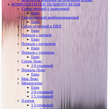
КОМПЛЕКТЫ ПОСТЕЛЬНОГО БЕЛЬЯ
Сатин цветной с окантовкой
Евро
Сатин цветной комбинированный
Евро
Сатин печатный в ПВХ
Евро
Перкаль с шитьем
Евро
Перкаль с кружевом
Евро
Перкаль с гипюром
Евро
Сатин Люкс
2,0 спальный
Перкаль Люкс
Евро
Бязь Люкс
Микросатин
Евро
2,0 спальный
1,5 спальный
Хлопок
1,5 спальный