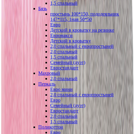
1,5 спальный
Бязь
простынь 100*150, пододеяльник
147*115, 1нав 50*50
Евро
Детский в кроватку на резинке
Евромакси
Детский в кроватку
2,0 спальный с европростыней
2,0 спальный
1,5 спальный
Семейный (дуэт)
Евростандарт
Махровый
2,0 спальный
Перкаль
Евро мини
2,0 спальный с европростыней
Евро
Семейный (дуэт)
Евростандарт
2,0 спальный
1,5 спальный
Поликоттон
Евро