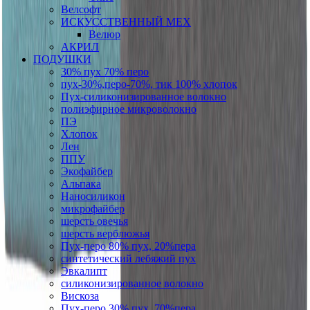
Велсофт
ИСКУССТВЕННЫЙ МЕХ
Велюр
АКРИЛ
ПОДУШКИ
30% пух 70% перо
пух-30%,перо-70%, тик 100% хлопок
Пух-силиконизированное волокно
полиэфирное микроволокно
ПЭ
Хлопок
Лен
ППУ
Экофайбер
Альпака
Наносиликон
микрофайбер
шерсть овечья
шерсть верблюжья
Пух-перо 80% пух, 20%пера
синтетический лебяжий пух
Эвкалипт
силиконизированное волокно
Вискоза
Пух-перо 30% пух, 70%пера