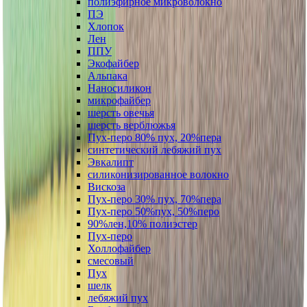
полиэфирное микроволокно
ПЭ
Хлопок
Лен
ППУ
Экофайбер
Альпака
Наносиликон
микрофайбер
шерсть овечья
шерсть верблюжья
Пух-перо 80% пух, 20%пера
синтетический лебяжий пух
Эвкалипт
силиконизированное волокно
Вискоза
Пух-перо 30% пух, 70%пера
Пух-перо 50%пух, 50%перо
90%лен,10% полиэстер
Пух-перо
Холлофайбер
смесовый
Пух
шелк
лебяжий пух