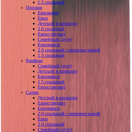
1,5 спальный
Поплин
Евромини
Евро
Детский в кроватку
2,0 спальный
Евростандарт
Семейный (дуэт)
Евромакси
2,0 спальный с европростыней
1,5 спальный
Ранфорс
Семейный (дуэт)
Детский в кроватку
Евромакси
1,5 спальный
Евростандарт
Сатин
Детский в кроватку
Евростандарт
Евромакси
2,0 спальный с европростыней
Евро
2,0 спальный
Семейный (дуэт)