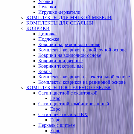
Уголки
Пеленки
Игрушки-держатели
КОМПЛЕКТЫ ДЛЯ МЯГКОЙ МЕБЕЛИ
КОМПЛЕКТЫ ДЛЯ СПАЛЬНИ
КОВРИКИ
Циновка
Подложка
Коврики на резиновой основе
Комплекты ковриков на войлочной основе
Коврики на войлочной основе
Коврики придверные
Коврики текстильные
Ковры
Комплекты ковриков на текстильной основе
Комплекты ковриков на резиновой основе
КОМПЛЕКТЫ ПОСТЕЛЬНОГО БЕЛЬЯ
Сатин цветной с окантовкой
Евро
Сатин цветной комбинированный
Евро
Сатин печатный в ПВХ
Евро
Перкаль с шитьем
Евро