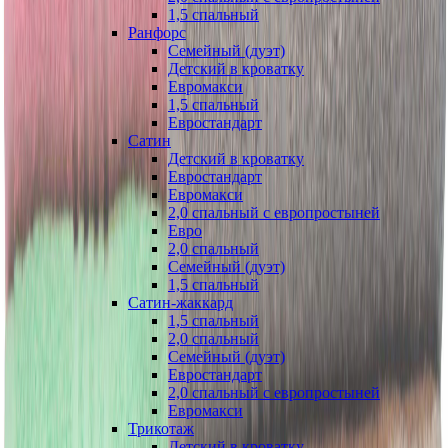
1,5 спальный
Ранфорс
Семейный (дуэт)
Детский в кроватку
Евромакси
1,5 спальный
Евростандарт
Сатин
Детский в кроватку
Евростандарт
Евромакси
2,0 спальный с европростыней
Евро
2,0 спальный
Семейный (дуэт)
1,5 спальный
Сатин-жаккард
1,5 спальный
2,0 спальный
Семейный (дуэт)
Евростандарт
2,0 спальный с европростыней
Евромакси
Трикотаж
Детский в кроватку