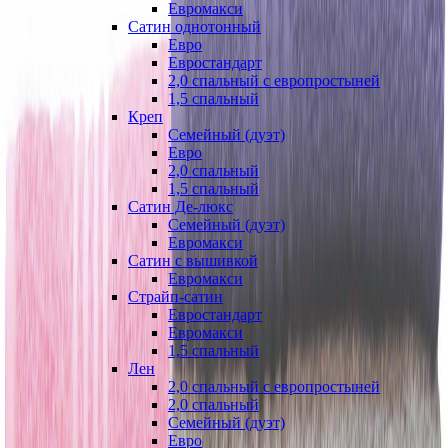
Евромакси
Сатин однотонный
Евро
Евростандарт
2,0 спальный с европростыней
1,5 спальный
Креп
Семейный (дуэт)
Евро
2,0 спальный
1,5 спальный
Сатин Де-люкс
Семейный (дуэт)
Евромакси
Сатин с вышивкой
Евромакси
Страйп-сатин
Евростандарт
Евромакси
1,5 спальный
Лен
2,0 спальный с европростыней
2,0 спальный
Семейный (дуэт)
Евро