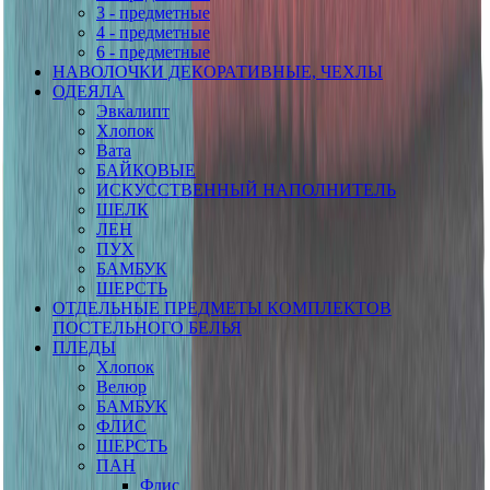
3 - предметные
4 - предметные
6 - предметные
НАВОЛОЧКИ ДЕКОРАТИВНЫЕ, ЧЕХЛЫ
ОДЕЯЛА
Эвкалипт
Хлопок
Вата
БАЙКОВЫЕ
ИСКУССТВЕННЫЙ НАПОЛНИТЕЛЬ
ШЕЛК
ЛЕН
ПУХ
БАМБУК
ШЕРСТЬ
ОТДЕЛЬНЫЕ ПРЕДМЕТЫ КОМПЛЕКТОВ
ПОСТЕЛЬНОГО БЕЛЬЯ
ПЛЕДЫ
Хлопок
Велюр
БАМБУК
ФЛИС
ШЕРСТЬ
ПАН
Флис