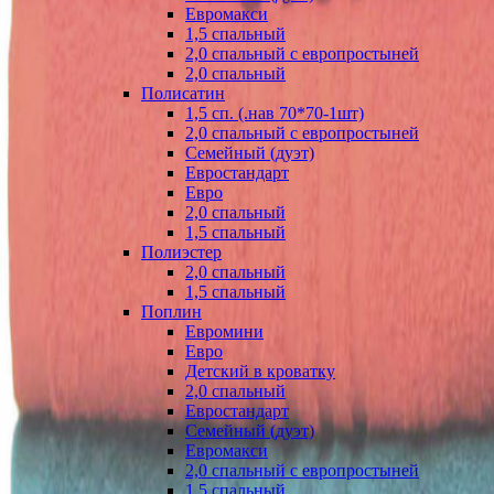
Евромакси
1,5 спальный
2,0 спальный с европростыней
2,0 спальный
Полисатин
1,5 сп. (.нав 70*70-1шт)
2,0 спальный с европростыней
Семейный (дуэт)
Евростандарт
Евро
2,0 спальный
1,5 спальный
Полиэстер
2,0 спальный
1,5 спальный
Поплин
Евромини
Евро
Детский в кроватку
2,0 спальный
Евростандарт
Семейный (дуэт)
Евромакси
2,0 спальный с европростыней
1,5 спальный