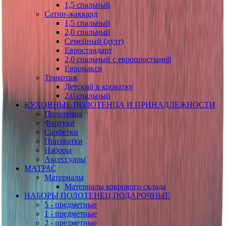
1,5 спальный
Сатин-жаккард
1,5 спальный
2,0 спальный
Семейный (дуэт)
Евростандарт
2,0 спальный с европростыней
Евромакси
Трикотаж
Детский в кроватку
2,0 спальный
КУХОННЫЕ ПОЛОТЕНЦА И ПРИНАДЛЕЖНОСТИ
Полотенца
Фартуки
Салфетки
Прихватки
Наборы
Аксессуары
МАТРАС
Материалы
Материалы коврового склада
НАБОРЫ ПОЛОТЕНЕЦ ПОДАРОЧНЫЕ
5 - предметные
1 - предметные
2 - предметные