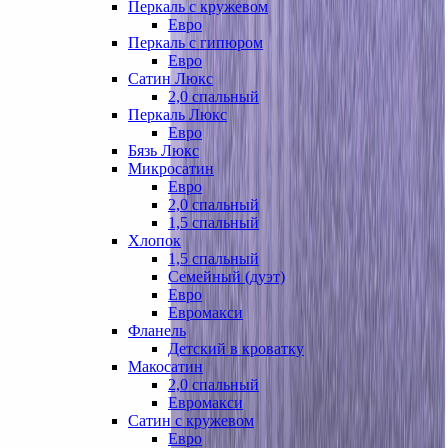
Перкаль с кружевом
Евро
Перкаль с гипюром
Евро
Сатин Люкс
2,0 спальный
Перкаль Люкс
Евро
Бязь Люкс
Микросатин
Евро
2,0 спальный
1,5 спальный
Хлопок
1,5 спальный
Семейный (дуэт)
Евро
Евромакси
Фланель
Детский в кроватку
Макосатин
2,0 спальный
Евромакси
Сатин с кружевом
Евро