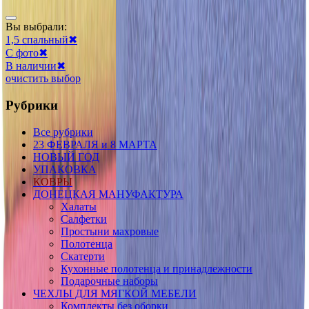
Вы выбрали:
1,5 спальный
✖
С фото
✖
В наличии
✖
очистить выбор
Рубрики
Все рубрики
23 ФЕВРАЛЯ и 8 МАРТА
НОВЫЙ ГОД
УПАКОВКА
КОВРЫ
ДОНЕЦКАЯ МАНУФАКТУРА
Халаты
Салфетки
Простыни махровые
Полотенца
Скатерти
Кухонные полотенца и принадлежности
Подарочные наборы
ЧЕХЛЫ ДЛЯ МЯГКОЙ МЕБЕЛИ
Комплекты без оборки