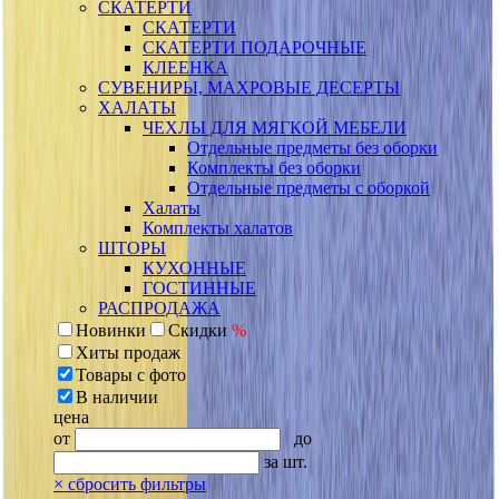
СКАТЕРТИ
СКАТЕРТИ
СКАТЕРТИ ПОДАРОЧНЫЕ
КЛЕЕНКА
СУВЕНИРЫ, МАХРОВЫЕ ДЕСЕРТЫ
ХАЛАТЫ
ЧЕХЛЫ ДЛЯ МЯГКОЙ МЕБЕЛИ
Отдельные предметы без оборки
Комплекты без оборки
Отдельные предметы с оборкой
Халаты
Комплекты халатов
ШТОРЫ
КУХОННЫЕ
ГОСТИННЫЕ
РАСПРОДАЖА
Новинки
Скидки
%
Хиты продаж
Товары с фото
В наличии
цена
от
до
за шт.
×
сбросить фильтры