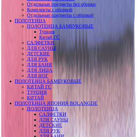
Отдельные предметы без оборки
Комплекты с оборкой
Отдельные предметы с оборкой
ПОЛОТЕНЦА
ПОЛОТЕНЦА БАМБУКОВЫЕ
Турция
Китай ГС
САЛФЕТКИ
ДЛЯ САУНЫ
ДЕТСКИЕ
ДЛЯ РУК
ДЛЯ БАНИ
ДЛЯ ЛИЦА
ДЛЯ НОГ
ПОЛОТЕНЦА БАМБУКОВЫЕ
КИТАЙ ГС
ТУРЦИЯ
КИТАЙ
ПОЛОТЕНЦА ЯПОНИЯ BOLANGDE
ПОЛОТЕНЦА
САЛФЕТКИ
ДЛЯ САУНЫ
ДЕТСКИЕ
ДЛЯ РУК
ДЛЯ БАНИ