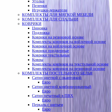
Уголки
Пеленки
Игрушки-держатели
КОМПЛЕКТЫ ДЛЯ МЯГКОЙ МЕБЕЛИ
КОМПЛЕКТЫ ДЛЯ СПАЛЬНИ
КОВРИКИ
Циновка
Подложка
Коврики на резиновой основе
Комплекты ковриков на войлочной основе
Коврики на войлочной основе
Коврики придверные
Коврики текстильные
Ковры
Комплекты ковриков на текстильной основе
Комплекты ковриков на резиновой основе
КОМПЛЕКТЫ ПОСТЕЛЬНОГО БЕЛЬЯ
Сатин цветной с окантовкой
Евро
Сатин цветной комбинированный
Евро
Сатин печатный в ПВХ
Евро
Перкаль с шитьем
Евро