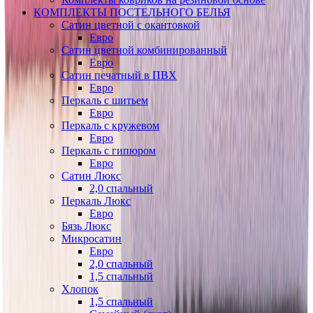
КОМПЛЕКТЫ ПОСТЕЛЬНОГО БЕЛЬЯ
Сатин цветной с окантовкой
Евро
Сатин цветной комбинированный
Евро
Сатин печатный в ПВХ
Евро
Перкаль с шитьем
Евро
Перкаль с кружевом
Евро
Перкаль с гипюром
Евро
Сатин Люкс
2,0 спальный
Перкаль Люкс
Евро
Бязь Люкс
Микросатин
Евро
2,0 спальный
1,5 спальный
Хлопок
1,5 спальный