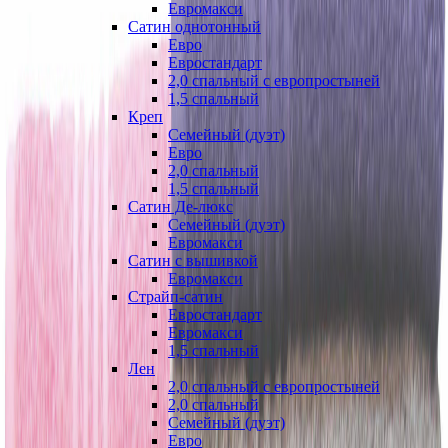
Евромакси
Сатин однотонный
Евро
Евростандарт
2,0 спальный с европростыней
1,5 спальный
Креп
Семейный (дуэт)
Евро
2,0 спальный
1,5 спальный
Сатин Де-люкс
Семейный (дуэт)
Евромакси
Сатин с вышивкой
Евромакси
Страйп-сатин
Евростандарт
Евромакси
1,5 спальный
Лен
2,0 спальный с европростыней
2,0 спальный
Семейный (дуэт)
Евро