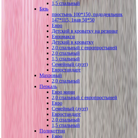
1,5 спальный
Бязь
простынь 100*150, пододеяльник
147*115, 1нав 50*50
Евро
Детский в кроватку на резинке
Евромакси
Детский в кроватку
2,0 спальный с европростыней
2,0 спальный
1,5 спальный
Семейный (дуэт)
Евростандарт
Махровый
2,0 спальный
Перкаль
Евро мини
2,0 спальный с европростыней
Евро
Семейный (дуэт)
Евростандарт
2,0 спальный
1,5 спальный
Поликоттон
Евро