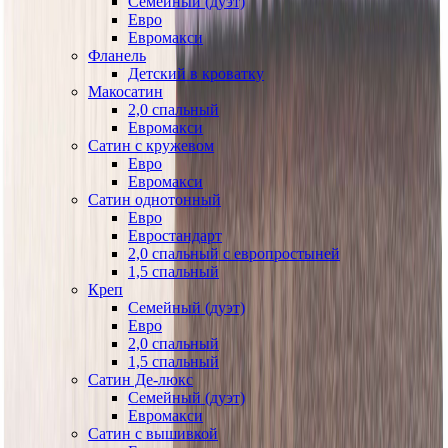
Семейный (дуэт)
Евро
Евромакси
Фланель
Детский в кроватку
Макосатин
2,0 спальный
Евромакси
Сатин с кружевом
Евро
Евромакси
Сатин однотонный
Евро
Евростандарт
2,0 спальный с европростыней
1,5 спальный
Креп
Семейный (дуэт)
Евро
2,0 спальный
1,5 спальный
Сатин Де-люкс
Семейный (дуэт)
Евромакси
Сатин с вышивкой