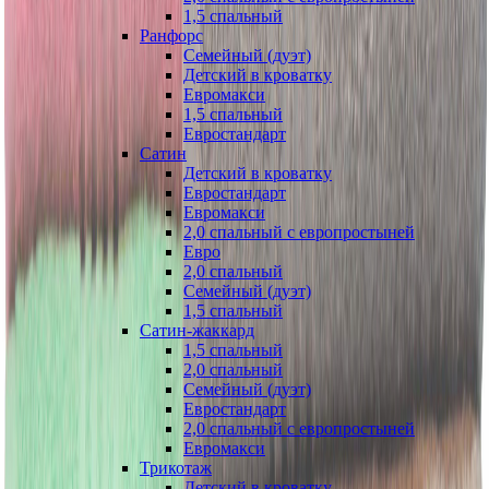
1,5 спальный
Ранфорс
Семейный (дуэт)
Детский в кроватку
Евромакси
1,5 спальный
Евростандарт
Сатин
Детский в кроватку
Евростандарт
Евромакси
2,0 спальный с европростыней
Евро
2,0 спальный
Семейный (дуэт)
1,5 спальный
Сатин-жаккард
1,5 спальный
2,0 спальный
Семейный (дуэт)
Евростандарт
2,0 спальный с европростыней
Евромакси
Трикотаж
Детский в кроватку