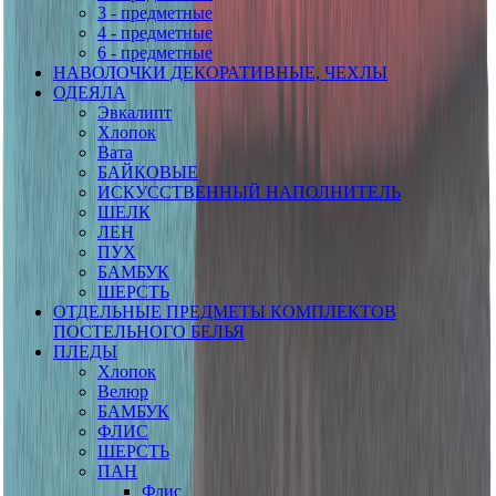
3 - предметные
4 - предметные
6 - предметные
НАВОЛОЧКИ ДЕКОРАТИВНЫЕ, ЧЕХЛЫ
ОДЕЯЛА
Эвкалипт
Хлопок
Вата
БАЙКОВЫЕ
ИСКУССТВЕННЫЙ НАПОЛНИТЕЛЬ
ШЕЛК
ЛЕН
ПУХ
БАМБУК
ШЕРСТЬ
ОТДЕЛЬНЫЕ ПРЕДМЕТЫ КОМПЛЕКТОВ
ПОСТЕЛЬНОГО БЕЛЬЯ
ПЛЕДЫ
Хлопок
Велюр
БАМБУК
ФЛИС
ШЕРСТЬ
ПАН
Флис