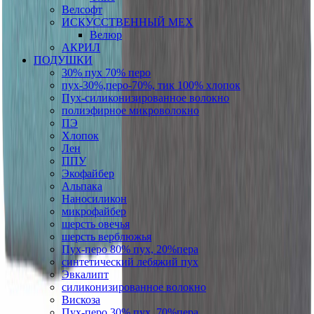
Велсофт
ИСКУССТВЕННЫЙ МЕХ
Велюр
АКРИЛ
ПОДУШКИ
30% пух 70% перо
пух-30%,перо-70%, тик 100% хлопок
Пух-силиконизированное волокно
полиэфирное микроволокно
ПЭ
Хлопок
Лен
ППУ
Экофайбер
Альпака
Наносиликон
микрофайбер
шерсть овечья
шерсть верблюжья
Пух-перо 80% пух, 20%пера
синтетический лебяжий пух
Эвкалипт
силиконизированное волокно
Вискоза
Пух-перо 30% пух, 70%пера