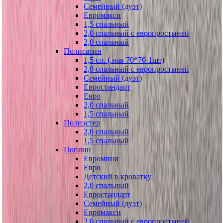
Семейный (дуэт)
Евромакси
1,5 спальный
2,0 спальный с европростыней
2,0 спальный
Полисатин
1,5 сп. (.нав 70*70-1шт)
2,0 спальный с европростыней
Семейный (дуэт)
Евростандарт
Евро
2,0 спальный
1,5 спальный
Полиэстер
2,0 спальный
1,5 спальный
Поплин
Евромини
Евро
Детский в кроватку
2,0 спальный
Евростандарт
Семейный (дуэт)
Евромакси
2,0 спальный с европростыней