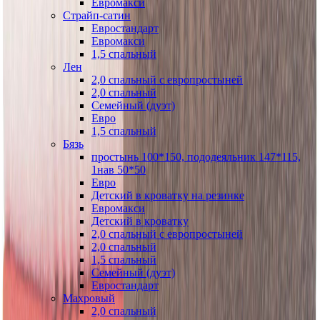
Евромакси
Страйп-сатин
Евростандарт
Евромакси
1,5 спальный
Лен
2,0 спальный с европростыней
2,0 спальный
Семейный (дуэт)
Евро
1,5 спальный
Бязь
простынь 100*150, пододеяльник 147*115,
1нав 50*50
Евро
Детский в кроватку на резинке
Евромакси
Детский в кроватку
2,0 спальный с европростыней
2,0 спальный
1,5 спальный
Семейный (дуэт)
Евростандарт
Махровый
2,0 спальный