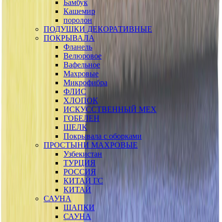
Бамбук
Кашемир
поролон
ПОДУШКИ ДЕКОРАТИВНЫЕ
ПОКРЫВАЛА
Фланель
Велюровое
Вафельное
Махровые
Микрофибра
ФЛИС
ХЛОПОК
ИСКУССТВЕННЫЙ МЕХ
ГОБЕЛЕН
ШЕЛК
Покрывала с оборками
ПРОСТЫНИ МАХРОВЫЕ
Узбекистан
ТУРЦИЯ
РОССИЯ
КИТАЙ ГС
КИТАЙ
САУНА
ШАПКИ
САУНА