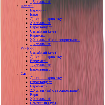
1,5 спальный
Поплин
Евромини
Евро
Детский в кроватку
2,0 спальный
Евростандарт
Семейный (дуэт)
Евромакси
2,0 спальный с европростыней
1,5 спальный
Ранфорс
Семейный (дуэт)
Детский в кроватку
Евромакси
1,5 спальный
Евростандарт
Сатин
Детский в кроватку
Евростандарт
Евромакси
2,0 спальный с европростыней
Евро
2,0 спальный
Семейный (дуэт)