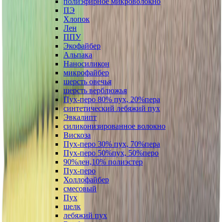
полиэфирное микроволокно
ПЭ
Хлопок
Лен
ППУ
Экофайбер
Альпака
Наносиликон
микрофайбер
шерсть овечья
шерсть верблюжья
Пух-перо 80% пух, 20%пера
синтетический лебяжий пух
Эвкалипт
силиконизированное волокно
Вискоза
Пух-перо 30% пух, 70%пера
Пух-перо 50%пух, 50%перо
90%лен,10% полиэстер
Пух-перо
Холлофайбер
смесовый
Пух
шелк
лебяжий пух