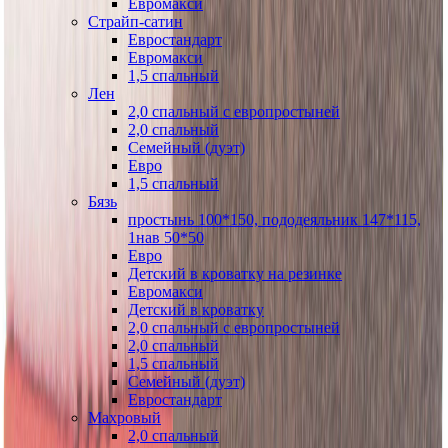
Евромакси
Страйп-сатин
Евростандарт
Евромакси
1,5 спальный
Лен
2,0 спальный с европростыней
2,0 спальный
Семейный (дуэт)
Евро
1,5 спальный
Бязь
простынь 100*150, пододеяльник 147*115,
1нав 50*50
Евро
Детский в кроватку на резинке
Евромакси
Детский в кроватку
2,0 спальный с европростыней
2,0 спальный
1,5 спальный
Семейный (дуэт)
Евростандарт
Махровый
2,0 спальный