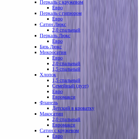
Перкаль с кружевом
Евро
Перкаль с гипюром
Евро
Сатин Люкс
2,0 спальный
Перкаль Люкс
Евро
Бязь Люкс
Микросатин
Евро
2,0 спальный
1,5 спальный
Хлопок
1,5 спальный
Семейный (дуэт)
Евро
Евромакси
Фланель
Детский в кроватку
Макосатин
2,0 спальный
Евромакси
Сатин с кружевом
Евро