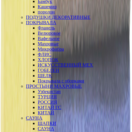
Бамбук
Кашемир
поролон
ПОДУШКИ ДЕКОРАТИВНЫЕ
ПОКРЫВАЛА
Фланель
Велюровое
Вафельное
Махровые
Микрофибра
ФЛИС
ХЛОПОК
ИСКУССТВЕННЫЙ МЕХ
ГОБЕЛЕН
ШЕЛК
Покрывала с оборками
ПРОСТЫНИ МАХРОВЫЕ
Узбекистан
ТУРЦИЯ
РОССИЯ
КИТАЙ ГС
КИТАЙ
САУНА
ШАПКИ
САУНА