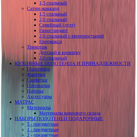
1,5 спальный
Сатин-жаккард
1,5 спальный
2,0 спальный
Семейный (дуэт)
Евростандарт
2,0 спальный с европростыней
Евромакси
Трикотаж
Детский в кроватку
2,0 спальный
КУХОННЫЕ ПОЛОТЕНЦА И ПРИНАДЛЕЖНОСТИ
Полотенца
Фартуки
Салфетки
Прихватки
Наборы
Аксессуары
МАТРАС
Материалы
Материалы коврового склада
НАБОРЫ ПОЛОТЕНЕЦ ПОДАРОЧНЫЕ
5 - предметные
1 - предметные
2 - предметные