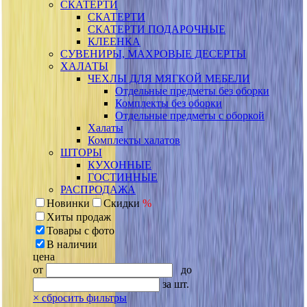
СКАТЕРТИ
СКАТЕРТИ
СКАТЕРТИ ПОДАРОЧНЫЕ
КЛЕЕНКА
СУВЕНИРЫ, МАХРОВЫЕ ДЕСЕРТЫ
ХАЛАТЫ
ЧЕХЛЫ ДЛЯ МЯГКОЙ МЕБЕЛИ
Отдельные предметы без оборки
Комплекты без оборки
Отдельные предметы с оборкой
Халаты
Комплекты халатов
ШТОРЫ
КУХОННЫЕ
ГОСТИННЫЕ
РАСПРОДАЖА
Новинки
Скидки
%
Хиты продаж
Товары с фото
В наличии
цена
от
до
за шт.
×
сбросить фильтры