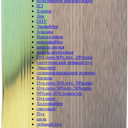
полиэфирное микроволокно
ПЭ
Хлопок
Лен
ППУ
Экофайбер
Альпака
Наносиликон
микрофайбер
шерсть овечья
шерсть верблюжья
Пух-перо 80% пух, 20%пера
синтетический лебяжий пух
Эвкалипт
силиконизированное волокно
Вискоза
Пух-перо 30% пух, 70%пера
Пух-перо 50%пух, 50%перо
90%лен,10% полиэстер
Пух-перо
Холлофайбер
смесовый
Пух
шелк
лебяжий пух