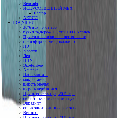
Велсофт
ИСКУССТВЕННЫЙ МЕХ
Велюр
АКРИЛ
ПОДУШКИ
30% пух 70% перо
пух-30%,перо-70%, тик 100% хлопок
Пух-силиконизированное волокно
полиэфирное микроволокно
ПЭ
Хлопок
Лен
ППУ
Экофайбер
Альпака
Наносиликон
микрофайбер
шерсть овечья
шерсть верблюжья
Пух-перо 80% пух, 20%пера
синтетический лебяжий пух
Эвкалипт
силиконизированное волокно
Вискоза
Пух-перо 30% пух, 70%пера