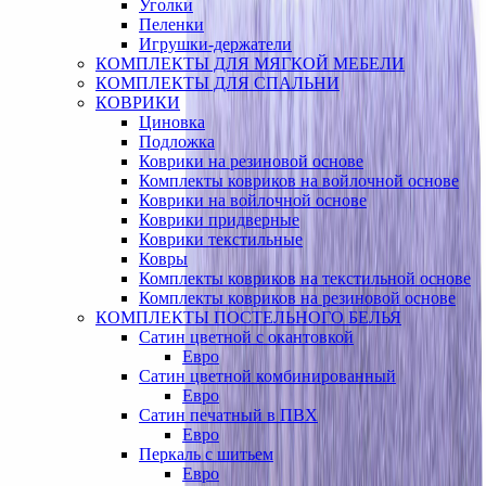
Уголки
Пеленки
Игрушки-держатели
КОМПЛЕКТЫ ДЛЯ МЯГКОЙ МЕБЕЛИ
КОМПЛЕКТЫ ДЛЯ СПАЛЬНИ
КОВРИКИ
Циновка
Подложка
Коврики на резиновой основе
Комплекты ковриков на войлочной основе
Коврики на войлочной основе
Коврики придверные
Коврики текстильные
Ковры
Комплекты ковриков на текстильной основе
Комплекты ковриков на резиновой основе
КОМПЛЕКТЫ ПОСТЕЛЬНОГО БЕЛЬЯ
Сатин цветной с окантовкой
Евро
Сатин цветной комбинированный
Евро
Сатин печатный в ПВХ
Евро
Перкаль с шитьем
Евро