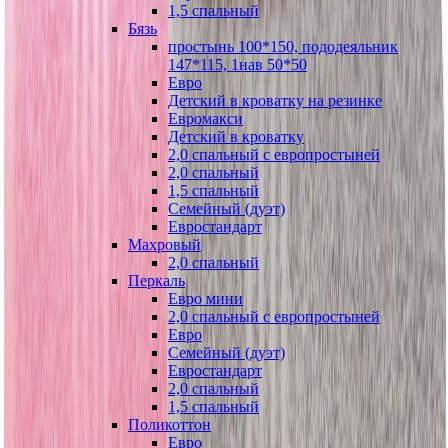
1,5 спальный
Бязь
простынь 100*150, пододеяльник
147*115, 1нав 50*50
Евро
Детский в кроватку на резинке
Евромакси
Детский в кроватку
2,0 спальный с европростыней
2,0 спальный
1,5 спальный
Семейный (дуэт)
Евростандарт
Махровый
2,0 спальный
Перкаль
Евро мини
2,0 спальный с европростыней
Евро
Семейный (дуэт)
Евростандарт
2,0 спальный
1,5 спальный
Поликоттон
Евро