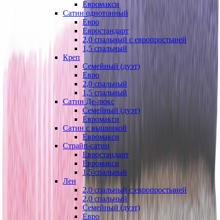
Евромакси
Сатин однотонный
Евро
Евростандарт
2,0 спальный с европростыней
1,5 спальный
Креп
Семейный (дуэт)
Евро
2,0 спальный
1,5 спальный
Сатин Де-люкс
Семейный (дуэт)
Евромакси
Сатин с вышивкой
Евромакси
Страйп-сатин
Евростандарт
Евромакси
1,5 спальный
Лен
2,0 спальный с европростыней
2,0 спальный
Семейный (дуэт)
Евро