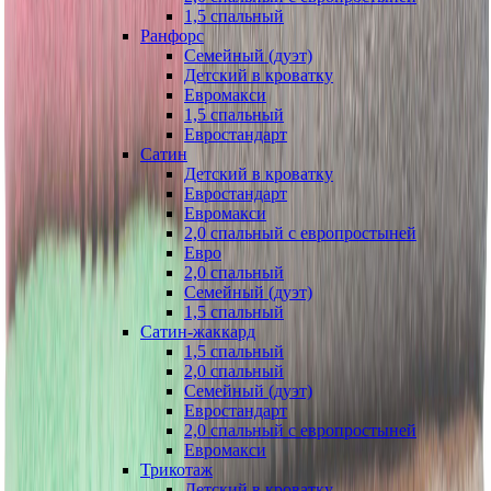
1,5 спальный
Ранфорс
Семейный (дуэт)
Детский в кроватку
Евромакси
1,5 спальный
Евростандарт
Сатин
Детский в кроватку
Евростандарт
Евромакси
2,0 спальный с европростыней
Евро
2,0 спальный
Семейный (дуэт)
1,5 спальный
Сатин-жаккард
1,5 спальный
2,0 спальный
Семейный (дуэт)
Евростандарт
2,0 спальный с европростыней
Евромакси
Трикотаж
Детский в кроватку