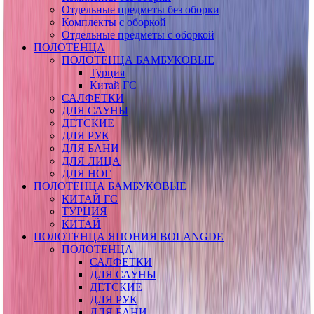
Отдельные предметы без оборки
Комплекты с оборкой
Отдельные предметы с оборкой
ПОЛОТЕНЦА
ПОЛОТЕНЦА БАМБУКОВЫЕ
Турция
Китай ГС
САЛФЕТКИ
ДЛЯ САУНЫ
ДЕТСКИЕ
ДЛЯ РУК
ДЛЯ БАНИ
ДЛЯ ЛИЦА
ДЛЯ НОГ
ПОЛОТЕНЦА БАМБУКОВЫЕ
КИТАЙ ГС
ТУРЦИЯ
КИТАЙ
ПОЛОТЕНЦА ЯПОНИЯ BOLANGDE
ПОЛОТЕНЦА
САЛФЕТКИ
ДЛЯ САУНЫ
ДЕТСКИЕ
ДЛЯ РУК
ДЛЯ БАНИ