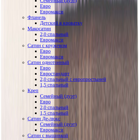
Семейный (дуэт)
Евро
Евромакси
Фланель
Детский в кроватку
Макосатин
2,0 спальный
Евромакси
Сатин с кружевом
Евро
Евромакси
Сатин однотонный
Евро
Евростандарт
2,0 спальный с европростыней
1,5 спальный
Креп
Семейный (дуэт)
Евро
2,0 спальный
1,5 спальный
Сатин Де-люкс
Семейный (дуэт)
Евромакси
Сатин с вышивкой