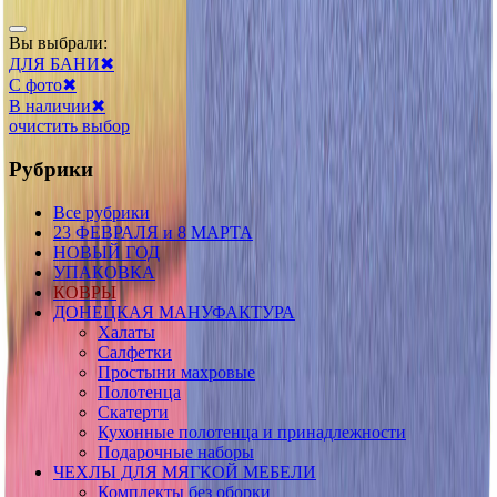
Вы выбрали:
ДЛЯ БАНИ
✖
С фото
✖
В наличии
✖
очистить выбор
Рубрики
Все рубрики
23 ФЕВРАЛЯ и 8 МАРТА
НОВЫЙ ГОД
УПАКОВКА
КОВРЫ
ДОНЕЦКАЯ МАНУФАКТУРА
Халаты
Салфетки
Простыни махровые
Полотенца
Скатерти
Кухонные полотенца и принадлежности
Подарочные наборы
ЧЕХЛЫ ДЛЯ МЯГКОЙ МЕБЕЛИ
Комплекты без оборки