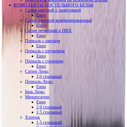
КОМПЛЕКТЫ ПОСТЕЛЬНОГО БЕЛЬЯ
Сатин цветной с окантовкой
Евро
Сатин цветной комбинированный
Евро
Сатин печатный в ПВХ
Евро
Перкаль с шитьем
Евро
Перкаль с кружевом
Евро
Перкаль с гипюром
Евро
Сатин Люкс
2,0 спальный
Перкаль Люкс
Евро
Бязь Люкс
Микросатин
Евро
2,0 спальный
1,5 спальный
Хлопок
1,5 спальный