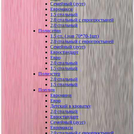
Семейный (дуэт)
Евромакси
1,5 спальный
2,0 спальный с европростыней
2,0 спальный
Полисатин
1,5 сп. (.нав 70*70-1шт)
2,0 спальный с европростыней
Семейный (дуэт)
Евростандарт
Евро
2,0 спальный
1,5 спальный
Полиэстер
2,0 спальный
1,5 спальный
Поплин
Евромини
Евро
Детский в кроватку
2,0 спальный
Евростандарт
Семейный (дуэт)
Евромакси
2,0 спальный с европростыней