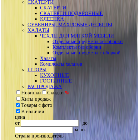
СКАТЕРТИ
СКАТЕРТИ
СКАТЕРТИ ПОДАРОЧНЫЕ
КЛЕЕНКА
СУВЕНИРЫ, МАХРОВЫЕ ДЕСЕРТЫ
ХАЛАТЫ
ЧЕХЛЫ ДЛЯ МЯГКОЙ МЕБЕЛИ
Отдельные предметы без оборки
Комплекты без оборки
Отдельные предметы с оборкой
Халаты
Комплекты халатов
ШТОРЫ
КУХОННЫЕ
ГОСТИННЫЕ
РАСПРОДАЖА
Новинки
Скидки
%
Хиты продаж
Товары с фото
В наличии
цена
от
до
за шт.
Страна производитель