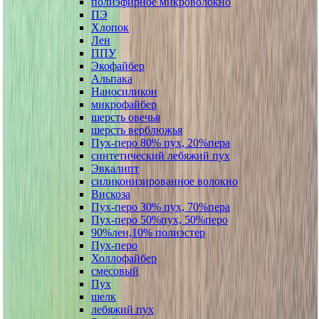
полиэфирное микроволокно
ПЭ
Хлопок
Лен
ППУ
Экофайбер
Альпака
Наносиликон
микрофайбер
шерсть овечья
шерсть верблюжья
Пух-перо 80% пух, 20%пера
синтетический лебяжий пух
Эвкалипт
силиконизированное волокно
Вискоза
Пух-перо 30% пух, 70%пера
Пух-перо 50%пух, 50%перо
90%лен,10% полиэстер
Пух-перо
Холлофайбер
смесовый
Пух
шелк
лебяжий пух