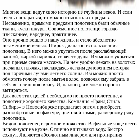
Многие вещи ведут свою историю из глубины веков. И если
очень постараться, то можно отыскать их предков.
Несомненно, прямыми предками полотенца были обычные
ткани, куски шкуры. Современное полотенце гораздо
изысканнее, наряднее, практичнее.
Оно прочно вошло в нашу жизнь, и стало абсолютно
незаменимой вещью. Широк диапазон использования
полотенец. В него можно укутаться после расслабляющей
ванной, жаркой парилки, горячего душа. Им можно укрыться
при приеме сеанса массажа. На нем удобно лежать на золотых
песчаных пляжах, наслаждаясь легким дуновением ветерка
под горячими лучами летнего солнца. Им можно просто
обмотать голову после мытья волос, позволяя ему забрать в
себя всю лишнюю влагу. И, наконец, им можно просто
вытираться.
Для всех этих целей необходимо не просто полотенце, а
полотенце хорошего качества. Компания «Гранд Стиль
Сибирь» в Новосибирске предлагает оптом приобрести
разнообразные по фактуре, цветовой гамме, размерному ряду
полотенца.
Видов полотенец огромное множество. Вафельные чаще всего
используют на кухне. Отлично впитывают воду. Быстро
сохнут. Являются абсолютным лидером для протирания