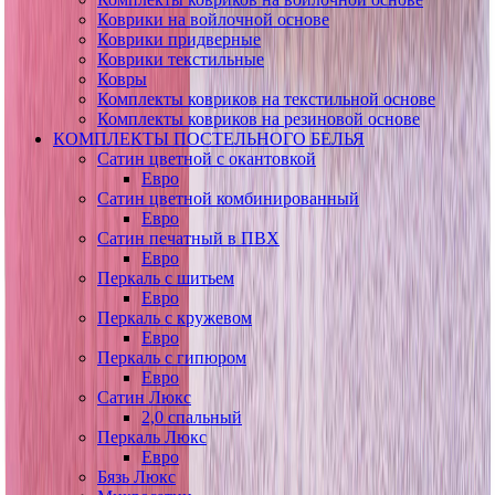
Коврики на войлочной основе
Коврики придверные
Коврики текстильные
Ковры
Комплекты ковриков на текстильной основе
Комплекты ковриков на резиновой основе
КОМПЛЕКТЫ ПОСТЕЛЬНОГО БЕЛЬЯ
Сатин цветной с окантовкой
Евро
Сатин цветной комбинированный
Евро
Сатин печатный в ПВХ
Евро
Перкаль с шитьем
Евро
Перкаль с кружевом
Евро
Перкаль с гипюром
Евро
Сатин Люкс
2,0 спальный
Перкаль Люкс
Евро
Бязь Люкс