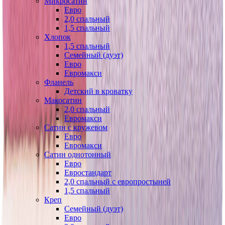
Микросатин
Евро
2,0 спальный
1,5 спальный
Хлопок
1,5 спальный
Семейный (дуэт)
Евро
Евромакси
Фланель
Детский в кроватку
Макосатин
2,0 спальный
Евромакси
Сатин с кружевом
Евро
Евромакси
Сатин однотонный
Евро
Евростандарт
2,0 спальный с европростыней
1,5 спальный
Креп
Семейный (дуэт)
Евро