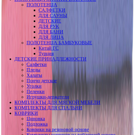
ПОЛОТЕНЦА
САЛФЕТКИ
ДЛЯ САУНЫ
ДЕТСКИЕ
ДЛЯ РУК
ДЛЯ БАНИ
ДЛЯ ЛИЦА
ПОЛОТЕНЦА БАМБУКОВЫЕ
Китай ГС
Турция
ДЕТСКИЕ ПРИНАДЛЕЖНОСТИ
Салфетки
Пледы
Халаты
Пончо детское
Уголки
Пеленки
Игрушки-держатели
КОМПЛЕКТЫ ДЛЯ МЯГКОЙ МЕБЕЛИ
КОМПЛЕКТЫ ДЛЯ СПАЛЬНИ
КОВРИКИ
Циновка
Подложка
Коврики на резиновой основе
Комплекты ковриков на войлочной основе