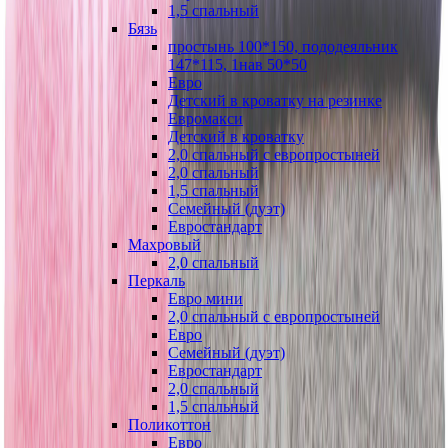
1,5 спальный
Бязь
простынь 100*150, пододеяльник
147*115, 1нав 50*50
Евро
Детский в кроватку на резинке
Евромакси
Детский в кроватку
2,0 спальный с европростыней
2,0 спальный
1,5 спальный
Семейный (дуэт)
Евростандарт
Махровый
2,0 спальный
Перкаль
Евро мини
2,0 спальный с европростыней
Евро
Семейный (дуэт)
Евростандарт
2,0 спальный
1,5 спальный
Поликоттон
Евро