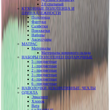
2,0 спальный
КУХОННЫЕ ПОЛОТЕНЦА И
ПРИНАДЛЕЖНОСТИ
Полотенца
Фартуки
Салфетки
Прихватки
Наборы
Аксессуары
МАТРАС
Материалы
Материалы коврового склада
НАБОРЫ ПОЛОТЕНЕЦ ПОДАРОЧНЫЕ
5 - предметные
1 - предметные
2 - предметные
3 - предметные
4 - предметные
6 - предметные
НАВОЛОЧКИ ДЕКОРАТИВНЫЕ, ЧЕХЛЫ
ОДЕЯЛА
Эвкалипт
Хлопок
Вата