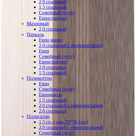
2,0 спальный
1,5 спальный
Семейный (дуэт)
Евростандарт
Махровый
2,0 спальный
Перкаль
Евро мини
2,0 спальный с европростыней
Евро
Семейный (дуэт)
Евростандарт
2,0 спальный
1,5 спальный
Поликоттон
Евро
Семейный (дуэт)
Евромакси
1,5 спальный
2,0 спальный с европростыней
2,0 спальный
Полисатин
1,5 сп. (.нав 70*70-1шт)
2,0 спальный с европростыней
Семейный (дуэт)