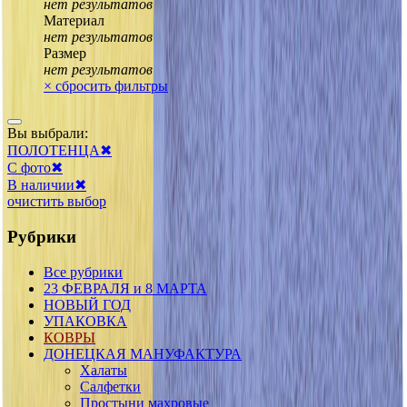
нет результатов
Материал
нет результатов
Размер
нет результатов
×
сбросить фильтры
Вы выбрали:
ПОЛОТЕНЦА
✖
С фото
✖
В наличии
✖
очистить выбор
Рубрики
Все рубрики
23 ФЕВРАЛЯ и 8 МАРТА
НОВЫЙ ГОД
УПАКОВКА
КОВРЫ
ДОНЕЦКАЯ МАНУФАКТУРА
Халаты
Салфетки
Простыни махровые