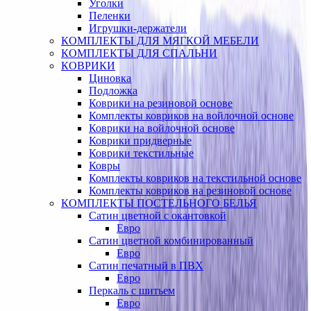
Уголки
Пеленки
Игрушки-держатели
КОМПЛЕКТЫ ДЛЯ МЯГКОЙ МЕБЕЛИ
КОМПЛЕКТЫ ДЛЯ СПАЛЬНИ
КОВРИКИ
Циновка
Подложка
Коврики на резиновой основе
Комплекты ковриков на войлочной основе
Коврики на войлочной основе
Коврики придверные
Коврики текстильные
Ковры
Комплекты ковриков на текстильной основе
Комплекты ковриков на резиновой основе
КОМПЛЕКТЫ ПОСТЕЛЬНОГО БЕЛЬЯ
Сатин цветной с окантовкой
Евро
Сатин цветной комбинированный
Евро
Сатин печатный в ПВХ
Евро
Перкаль с шитьем
Евро