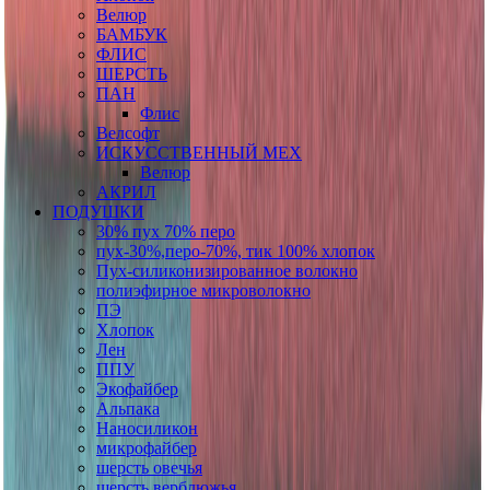
Велюр
БАМБУК
ФЛИС
ШЕРСТЬ
ПАН
Флис
Велсофт
ИСКУССТВЕННЫЙ МЕХ
Велюр
АКРИЛ
ПОДУШКИ
30% пух 70% перо
пух-30%,перо-70%, тик 100% хлопок
Пух-силиконизированное волокно
полиэфирное микроволокно
ПЭ
Хлопок
Лен
ППУ
Экофайбер
Альпака
Наносиликон
микрофайбер
шерсть овечья
шерсть верблюжья