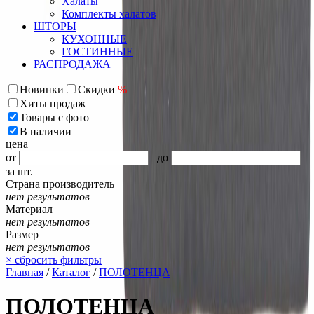
Халаты
Комплекты халатов
ШТОРЫ
КУХОННЫЕ
ГОСТИННЫЕ
РАСПРОДАЖА
Новинки
Скидки
%
Хиты продаж
Товары с фото
В наличии
цена
от
до
за шт.
Страна производитель
нет результатов
Материал
нет результатов
Размер
нет результатов
×
сбросить фильтры
Главная
/
Каталог
/
ПОЛОТЕНЦА
ПОЛОТЕНЦА