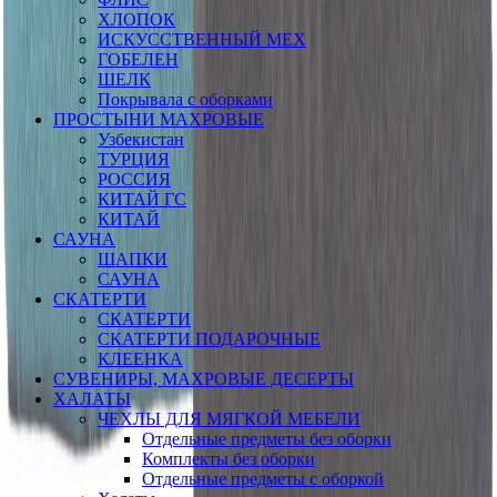
ХЛОПОК
ИСКУССТВЕННЫЙ МЕХ
ГОБЕЛЕН
ШЕЛК
Покрывала с оборками
ПРОСТЫНИ МАХРОВЫЕ
Узбекистан
ТУРЦИЯ
РОССИЯ
КИТАЙ ГС
КИТАЙ
САУНА
ШАПКИ
САУНА
СКАТЕРТИ
СКАТЕРТИ
СКАТЕРТИ ПОДАРОЧНЫЕ
КЛЕЕНКА
СУВЕНИРЫ, МАХРОВЫЕ ДЕСЕРТЫ
ХАЛАТЫ
ЧЕХЛЫ ДЛЯ МЯГКОЙ МЕБЕЛИ
Отдельные предметы без оборки
Комплекты без оборки
Отдельные предметы с оборкой