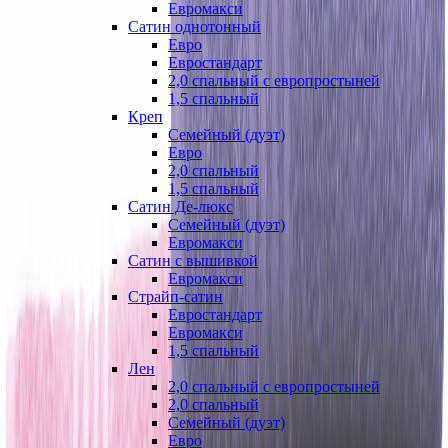
Евромакси
Сатин однотонный
Евро
Евростандарт
2,0 спальный с европростыней
1,5 спальный
Креп
Семейный (дуэт)
Евро
2,0 спальный
1,5 спальный
Сатин Де-люкс
Семейный (дуэт)
Евромакси
Сатин с вышивкой
Евромакси
Страйп-сатин
Евростандарт
Евромакси
1,5 спальный
Лен
2,0 спальный с европростыней
2,0 спальный
Семейный (дуэт)
Евро