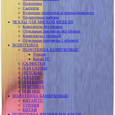
Полотенца
Скатерти
Кухонные полотенца и принадлежности
Подарочные наборы
ЧЕХЛЫ ДЛЯ МЯГКОЙ МЕБЕЛИ
Комплекты без оборки
Отдельные предметы без оборки
Комплекты с оборкой
Отдельные предметы с оборкой
ПОЛОТЕНЦА
ПОЛОТЕНЦА БАМБУКОВЫЕ
Турция
Китай ГС
САЛФЕТКИ
ДЛЯ САУНЫ
ДЕТСКИЕ
ДЛЯ РУК
ДЛЯ БАНИ
ДЛЯ ЛИЦА
ДЛЯ НОГ
ПОЛОТЕНЦА БАМБУКОВЫЕ
КИТАЙ ГС
ТУРЦИЯ
КИТАЙ
ПОЛОТЕНЦА ЯПОНИЯ BOLANGDE