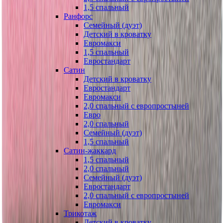
1,5 спальный
Ранфорс
Семейный (дуэт)
Детский в кроватку
Евромакси
1,5 спальный
Евростандарт
Сатин
Детский в кроватку
Евростандарт
Евромакси
2,0 спальный с европростыней
Евро
2,0 спальный
Семейный (дуэт)
1,5 спальный
Сатин-жаккард
1,5 спальный
2,0 спальный
Семейный (дуэт)
Евростандарт
2,0 спальный с европростыней
Евромакси
Трикотаж
Детский в кроватку