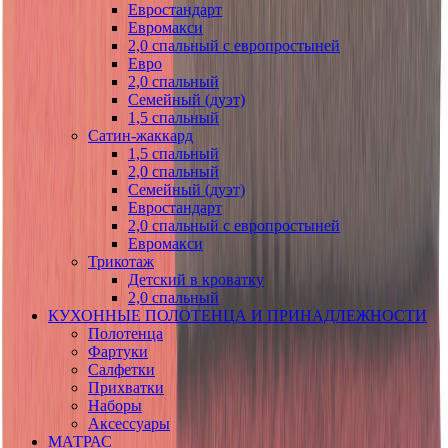
Евростандарт
Евромакси
2,0 спальный с европростыней
Евро
2,0 спальный
Семейный (дуэт)
1,5 спальный
Сатин-жаккард
1,5 спальный
2,0 спальный
Семейный (дуэт)
Евростандарт
2,0 спальный с европростыней
Евромакси
Трикотаж
Детский в кроватку
2,0 спальный
КУХОННЫЕ ПОЛОТЕНЦА И ПРИНАДЛЕЖНОСТИ
Полотенца
Фартуки
Салфетки
Прихватки
Наборы
Аксессуары
МАТРАС