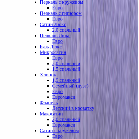
Перкаль с кружевом
Евро
Перкаль с гипюром
Евро
Сатин Люкс
2,0 спальный
Перкаль Люкс
Евро
Бязь Люкс
Микросатин
Евро
2,0 спальный
1,5 спальный
Хлопок
1,5 спальный
Семейный (дуэт)
Евро
Евромакси
Фланель
Детский в кроватку
Макосатин
2,0 спальный
Евромакси
Сатин с кружевом
Евро