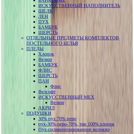
БАЙКОВЫЕ
ИСКУССТВЕННЫЙ НАПОЛНИТЕЛЬ
ШЕЛК
ЛЕН
ПУХ
БАМБУК
ШЕРСТЬ
ОТДЕЛЬНЫЕ ПРЕДМЕТЫ КОМПЛЕКТОВ
ПОСТЕЛЬНОГО БЕЛЬЯ
ПЛЕДЫ
Хлопок
Велюр
БАМБУК
ФЛИС
ШЕРСТЬ
ПАН
Флис
Велсофт
ИСКУССТВЕННЫЙ МЕХ
Велюр
АКРИЛ
ПОДУШКИ
30% пух 70% перо
пух-30%,перо-70%, тик 100% хлопок
Пух-силиконизированное волокно