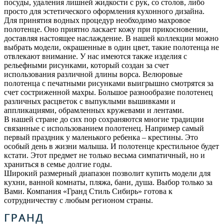
посуды, удаления лишней жидкости с рук, со столов, либо
просто для эстетического оформления кухонного дизайна.
Для принятия водных процедур необходимо махровое
полотенце. Оно приятно ласкает кожу при прикосновении,
доставляя настоящее наслаждение. В нашей коллекции можно
выбрать модели, окрашенные в один цвет, такие полотенца не
отвлекают внимание. У нас имеются также изделия с
рельефными рисунками, который создан за счет
использования различной длины ворса. Велюровые
полотенца с печатными рисунками выигрышно смотрятся за
счет состриженной махры. Большое разнообразие полотенец
различных расцветок с выпуклыми вышивками и
аппликациями, обрамленных кружевами и лентами.
В нашей стране до сих пор сохраняются многие традиции
связанные с использованием полотенец. Например самый
первый праздник у маленького ребенка – крестины. Это
особый день в жизни малыша. И полотенце крестильное будет
кстати. Этот предмет не только весьма симпатичный, но и
храниться в семье долгие годы.
Широкий размерный диапазон позволит купить модели для
кухни, ванной комнаты, пляжа, бани, душа. Выбор только за
Вами. Компания «Гранд Стиль Сибирь» готова к
сотрудничеству с любым регионом страны.