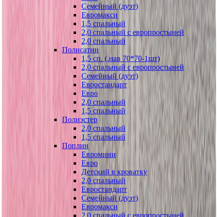
Семейный (дуэт)
Евромакси
1,5 спальный
2,0 спальный с европростыней
2,0 спальный
Полисатин
1,5 сп. (.нав 70*70-1шт)
2,0 спальный с европростыней
Семейный (дуэт)
Евростандарт
Евро
2,0 спальный
1,5 спальный
Полиэстер
2,0 спальный
1,5 спальный
Поплин
Евромини
Евро
Детский в кроватку
2,0 спальный
Евростандарт
Семейный (дуэт)
Евромакси
2,0 спальный с европростыней