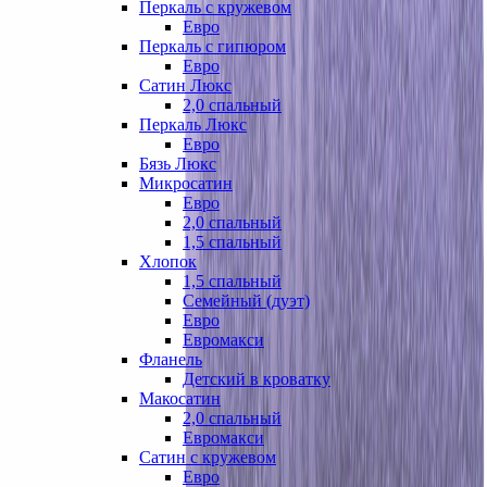
Перкаль с кружевом
Евро
Перкаль с гипюром
Евро
Сатин Люкс
2,0 спальный
Перкаль Люкс
Евро
Бязь Люкс
Микросатин
Евро
2,0 спальный
1,5 спальный
Хлопок
1,5 спальный
Семейный (дуэт)
Евро
Евромакси
Фланель
Детский в кроватку
Макосатин
2,0 спальный
Евромакси
Сатин с кружевом
Евро