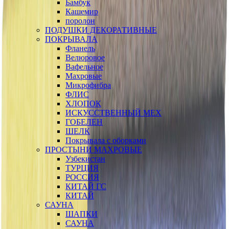
Бамбук
Кашемир
поролон
ПОДУШКИ ДЕКОРАТИВНЫЕ
ПОКРЫВАЛА
Фланель
Велюровое
Вафельное
Махровые
Микрофибра
ФЛИС
ХЛОПОК
ИСКУССТВЕННЫЙ МЕХ
ГОБЕЛЕН
ШЕЛК
Покрывала с оборками
ПРОСТЫНИ МАХРОВЫЕ
Узбекистан
ТУРЦИЯ
РОССИЯ
КИТАЙ ГС
КИТАЙ
САУНА
ШАПКИ
САУНА