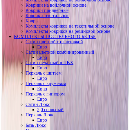
Коврики на войлочной основе
Коврики придверные
Коврики текстильные
Ковры
Комплекты ковриков на текстильной основе
Комплекты ковриков на резиновой основе
КОМПЛЕКТЫ ПОСТЕЛЬНОГО БЕЛЬЯ
Сатин цветной с окантовкой
Евро
Сатин цветной комбинированный
Евро
Сатин печатный в ПВХ
Евро
Перкаль с шитьем
Евро
Перкаль с кружевом
Евро
Перкаль с гипюром
Евро
Сатин Люкс
2,0 спальный
Перкаль Люкс
Евро
Бязь Люкс