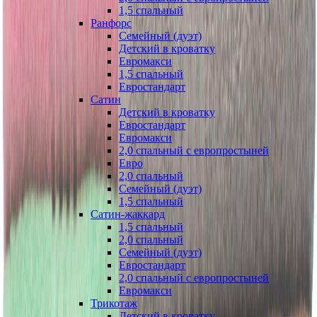
1,5 спальный
Ранфорс
Семейный (дуэт)
Детский в кроватку
Евромакси
1,5 спальный
Евростандарт
Сатин
Детский в кроватку
Евростандарт
Евромакси
2,0 спальный с европростыней
Евро
2,0 спальный
Семейный (дуэт)
1,5 спальный
Сатин-жаккард
1,5 спальный
2,0 спальный
Семейный (дуэт)
Евростандарт
2,0 спальный с европростыней
Евромакси
Трикотаж
Детский в кроватку