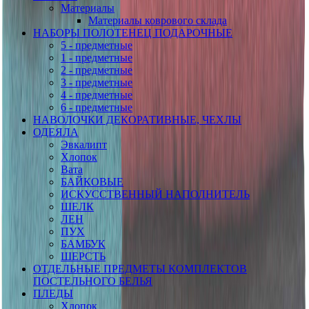
Материалы
Материалы коврового склада
НАБОРЫ ПОЛОТЕНЕЦ ПОДАРОЧНЫЕ
5 - предметные
1 - предметные
2 - предметные
3 - предметные
4 - предметные
6 - предметные
НАВОЛОЧКИ ДЕКОРАТИВНЫЕ, ЧЕХЛЫ
ОДЕЯЛА
Эвкалипт
Хлопок
Вата
БАЙКОВЫЕ
ИСКУССТВЕННЫЙ НАПОЛНИТЕЛЬ
ШЕЛК
ЛЕН
ПУХ
БАМБУК
ШЕРСТЬ
ОТДЕЛЬНЫЕ ПРЕДМЕТЫ КОМПЛЕКТОВ
ПОСТЕЛЬНОГО БЕЛЬЯ
ПЛЕДЫ
Хлопок