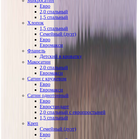
Микросатин
Евро
2,0 спальный
1,5 спальный
Хлопок
1,5 спальный
Семейный (дуэт)
Евро
Евромакси
Фланель
Детский в кроватку
Макосатин
2,0 спальный
Евромакси
Сатин с кружевом
Евро
Евромакси
Сатин однотонный
Евро
Евростандарт
2,0 спальный с европростыней
1,5 спальный
Креп
Семейный (дуэт)
Евро