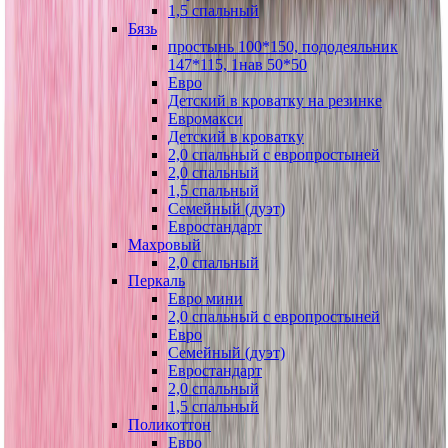
1,5 спальный
Бязь
простынь 100*150, пододеяльник
147*115, 1нав 50*50
Евро
Детский в кроватку на резинке
Евромакси
Детский в кроватку
2,0 спальный с европростыней
2,0 спальный
1,5 спальный
Семейный (дуэт)
Евростандарт
Махровый
2,0 спальный
Перкаль
Евро мини
2,0 спальный с европростыней
Евро
Семейный (дуэт)
Евростандарт
2,0 спальный
1,5 спальный
Поликоттон
Евро