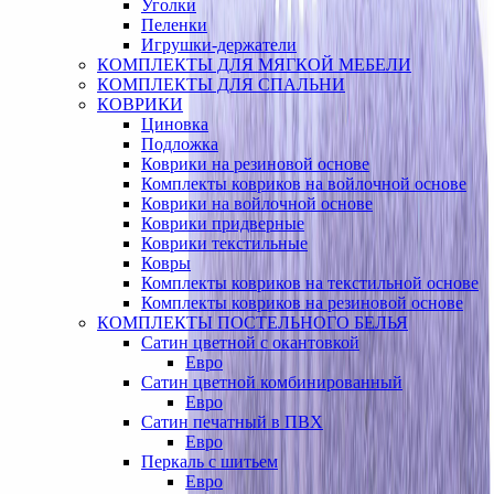
Уголки
Пеленки
Игрушки-держатели
КОМПЛЕКТЫ ДЛЯ МЯГКОЙ МЕБЕЛИ
КОМПЛЕКТЫ ДЛЯ СПАЛЬНИ
КОВРИКИ
Циновка
Подложка
Коврики на резиновой основе
Комплекты ковриков на войлочной основе
Коврики на войлочной основе
Коврики придверные
Коврики текстильные
Ковры
Комплекты ковриков на текстильной основе
Комплекты ковриков на резиновой основе
КОМПЛЕКТЫ ПОСТЕЛЬНОГО БЕЛЬЯ
Сатин цветной с окантовкой
Евро
Сатин цветной комбинированный
Евро
Сатин печатный в ПВХ
Евро
Перкаль с шитьем
Евро