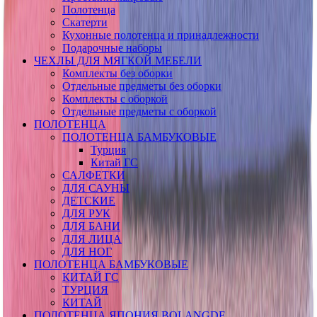
Полотенца
Скатерти
Кухонные полотенца и принадлежности
Подарочные наборы
ЧЕХЛЫ ДЛЯ МЯГКОЙ МЕБЕЛИ
Комплекты без оборки
Отдельные предметы без оборки
Комплекты с оборкой
Отдельные предметы с оборкой
ПОЛОТЕНЦА
ПОЛОТЕНЦА БАМБУКОВЫЕ
Турция
Китай ГС
САЛФЕТКИ
ДЛЯ САУНЫ
ДЕТСКИЕ
ДЛЯ РУК
ДЛЯ БАНИ
ДЛЯ ЛИЦА
ДЛЯ НОГ
ПОЛОТЕНЦА БАМБУКОВЫЕ
КИТАЙ ГС
ТУРЦИЯ
КИТАЙ
ПОЛОТЕНЦА ЯПОНИЯ BOLANGDE