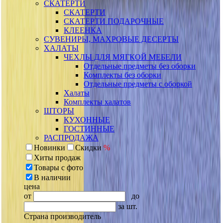
СКАТЕРТИ
СКАТЕРТИ
СКАТЕРТИ ПОДАРОЧНЫЕ
КЛЕЕНКА
СУВЕНИРЫ, МАХРОВЫЕ ДЕСЕРТЫ
ХАЛАТЫ
ЧЕХЛЫ ДЛЯ МЯГКОЙ МЕБЕЛИ
Отдельные предметы без оборки
Комплекты без оборки
Отдельные предметы с оборкой
Халаты
Комплекты халатов
ШТОРЫ
КУХОННЫЕ
ГОСТИННЫЕ
РАСПРОДАЖА
Новинки
Скидки
%
Хиты продаж
Товары с фото
В наличии
цена
от
до
за шт.
Страна производитель