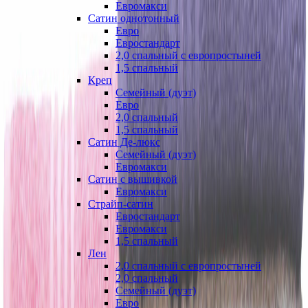
Евромакси
Сатин однотонный
Евро
Евростандарт
2,0 спальный с европростыней
1,5 спальный
Креп
Семейный (дуэт)
Евро
2,0 спальный
1,5 спальный
Сатин Де-люкс
Семейный (дуэт)
Евромакси
Сатин с вышивкой
Евромакси
Страйп-сатин
Евростандарт
Евромакси
1,5 спальный
Лен
2,0 спальный с европростыней
2,0 спальный
Семейный (дуэт)
Евро