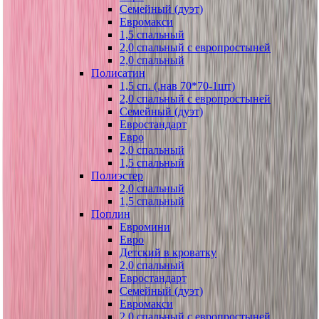
Семейный (дуэт)
Евромакси
1,5 спальный
2,0 спальный с европростыней
2,0 спальный
Полисатин
1,5 сп. (.нав 70*70-1шт)
2,0 спальный с европростыней
Семейный (дуэт)
Евростандарт
Евро
2,0 спальный
1,5 спальный
Полиэстер
2,0 спальный
1,5 спальный
Поплин
Евромини
Евро
Детский в кроватку
2,0 спальный
Евростандарт
Семейный (дуэт)
Евромакси
2,0 спальный с европростыней