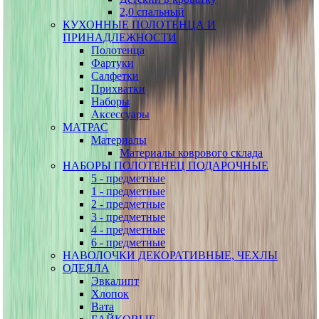
2,0 спальный
КУХОННЫЕ ПОЛОТЕНЦА И
ПРИНАДЛЕЖНОСТИ
Полотенца
Фартуки
Салфетки
Прихватки
Наборы
Аксессуары
МАТРАС
Материалы
Материалы коврового склада
НАБОРЫ ПОЛОТЕНЕЦ ПОДАРОЧНЫЕ
5 - предметные
1 - предметные
2 - предметные
3 - предметные
4 - предметные
6 - предметные
НАВОЛОЧКИ ДЕКОРАТИВНЫЕ, ЧЕХЛЫ
ОДЕЯЛА
Эвкалипт
Хлопок
Вата