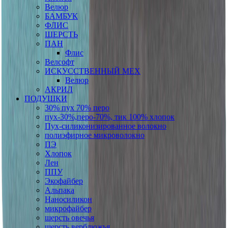
Велюр
БАМБУК
ФЛИС
ШЕРСТЬ
ПАН
Флис
Велсофт
ИСКУССТВЕННЫЙ МЕХ
Велюр
АКРИЛ
ПОДУШКИ
30% пух 70% перо
пух-30%,перо-70%, тик 100% хлопок
Пух-силиконизированное волокно
полиэфирное микроволокно
ПЭ
Хлопок
Лен
ППУ
Экофайбер
Альпака
Наносиликон
микрофайбер
шерсть овечья
шерсть верблюжья