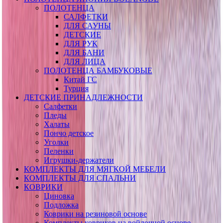
ПОЛОТЕНЦА
САЛФЕТКИ
ДЛЯ САУНЫ
ДЕТСКИЕ
ДЛЯ РУК
ДЛЯ БАНИ
ДЛЯ ЛИЦА
ПОЛОТЕНЦА БАМБУКОВЫЕ
Китай ГС
Турция
ДЕТСКИЕ ПРИНАДЛЕЖНОСТИ
Салфетки
Пледы
Халаты
Пончо детское
Уголки
Пеленки
Игрушки-держатели
КОМПЛЕКТЫ ДЛЯ МЯГКОЙ МЕБЕЛИ
КОМПЛЕКТЫ ДЛЯ СПАЛЬНИ
КОВРИКИ
Циновка
Подложка
Коврики на резиновой основе
Комплекты ковриков на войлочной основе