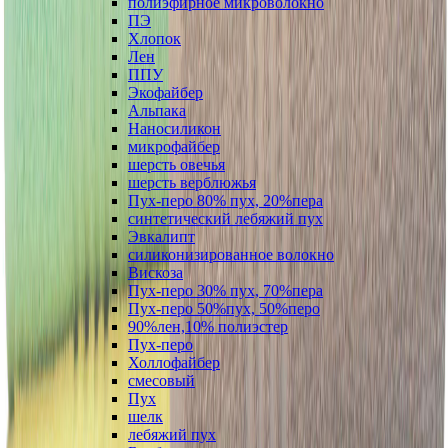
полиэфирное микроволокно
ПЭ
Хлопок
Лен
ППУ
Экофайбер
Альпака
Наносиликон
микрофайбер
шерсть овечья
шерсть верблюжья
Пух-перо 80% пух, 20%пера
синтетический лебяжий пух
Эвкалипт
силиконизированное волокно
Вискоза
Пух-перо 30% пух, 70%пера
Пух-перо 50%пух, 50%перо
90%лен,10% полиэстер
Пух-перо
Холлофайбер
смесовый
Пух
шелк
лебяжий пух