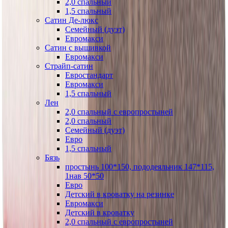
2,0 спальный
1,5 спальный
Сатин Де-люкс
Семейный (дуэт)
Евромакси
Сатин с вышивкой
Евромакси
Страйп-сатин
Евростандарт
Евромакси
1,5 спальный
Лен
2,0 спальный с европростыней
2,0 спальный
Семейный (дуэт)
Евро
1,5 спальный
Бязь
простынь 100*150, пододеяльник 147*115,
1нав 50*50
Евро
Детский в кроватку на резинке
Евромакси
Детский в кроватку
2,0 спальный с европростыней