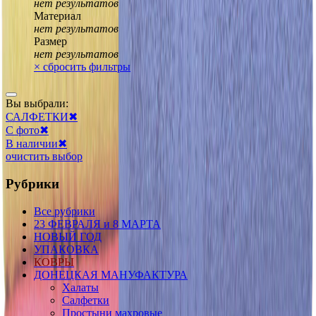
нет результатов
Материал
нет результатов
Размер
нет результатов
×
сбросить фильтры
Вы выбрали:
САЛФЕТКИ
✖
С фото
✖
В наличии
✖
очистить выбор
Рубрики
Все рубрики
23 ФЕВРАЛЯ и 8 МАРТА
НОВЫЙ ГОД
УПАКОВКА
КОВРЫ
ДОНЕЦКАЯ МАНУФАКТУРА
Халаты
Салфетки
Простыни махровые