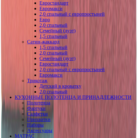
Евростандарт
Евромакси
2,0 спальный с европростыней
Евро
2,0 спальный
Семейный (дуэт)
1,5 спальный
Сатин-жаккард
1,5 спальный
2,0 спальный
Семейный (дуэт)
Евростандарт
2,0 спальный с европростыней
Евромакси
Трикотаж
Детский в кроватку
2,0 спальный
КУХОННЫЕ ПОЛОТЕНЦА И ПРИНАДЛЕЖНОСТИ
Полотенца
Фартуки
Салфетки
Прихватки
Наборы
Аксессуары
МАТРАС