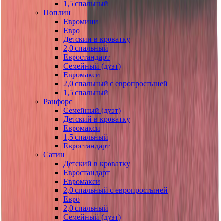
1,5 спальный
Поплин
Евромини
Евро
Детский в кроватку
2,0 спальный
Евростандарт
Семейный (дуэт)
Евромакси
2,0 спальный с европростыней
1,5 спальный
Ранфорс
Семейный (дуэт)
Детский в кроватку
Евромакси
1,5 спальный
Евростандарт
Сатин
Детский в кроватку
Евростандарт
Евромакси
2,0 спальный с европростыней
Евро
2,0 спальный
Семейный (дуэт)