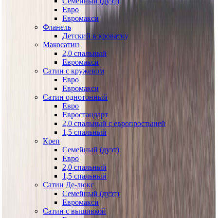
Семейный (дуэт)
Евро
Евромакси
Фланель
Детский в кроватку
Макосатин
2,0 спальный
Евромакси
Сатин с кружевом
Евро
Евромакси
Сатин однотонный
Евро
Евростандарт
2,0 спальный с европростыней
1,5 спальный
Креп
Семейный (дуэт)
Евро
2,0 спальный
1,5 спальный
Сатин Де-люкс
Семейный (дуэт)
Евромакси
Сатин с вышивкой