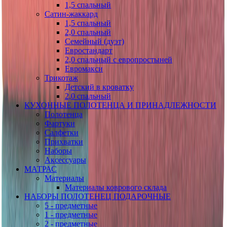
1,5 спальный
Сатин-жаккард
1,5 спальный
2,0 спальный
Семейный (дуэт)
Евростандарт
2,0 спальный с европростыней
Евромакси
Трикотаж
Детский в кроватку
2,0 спальный
КУХОННЫЕ ПОЛОТЕНЦА И ПРИНАДЛЕЖНОСТИ
Полотенца
Фартуки
Салфетки
Прихватки
Наборы
Аксессуары
МАТРАС
Материалы
Материалы коврового склада
НАБОРЫ ПОЛОТЕНЕЦ ПОДАРОЧНЫЕ
5 - предметные
1 - предметные
2 - предметные