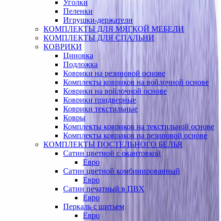
Уголки
Пеленки
Игрушки-держатели
КОМПЛЕКТЫ ДЛЯ МЯГКОЙ МЕБЕЛИ
КОМПЛЕКТЫ ДЛЯ СПАЛЬНИ
КОВРИКИ
Циновка
Подложка
Коврики на резиновой основе
Комплекты ковриков на войлочной основе
Коврики на войлочной основе
Коврики придверные
Коврики текстильные
Ковры
Комплекты ковриков на текстильной основе
Комплекты ковриков на резиновой основе
КОМПЛЕКТЫ ПОСТЕЛЬНОГО БЕЛЬЯ
Сатин цветной с окантовкой
Евро
Сатин цветной комбинированный
Евро
Сатин печатный в ПВХ
Евро
Перкаль с шитьем
Евро