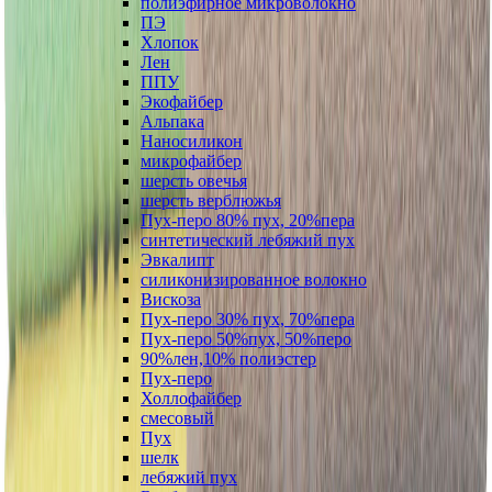
полиэфирное микроволокно
ПЭ
Хлопок
Лен
ППУ
Экофайбер
Альпака
Наносиликон
микрофайбер
шерсть овечья
шерсть верблюжья
Пух-перо 80% пух, 20%пера
синтетический лебяжий пух
Эвкалипт
силиконизированное волокно
Вискоза
Пух-перо 30% пух, 70%пера
Пух-перо 50%пух, 50%перо
90%лен,10% полиэстер
Пух-перо
Холлофайбер
смесовый
Пух
шелк
лебяжий пух