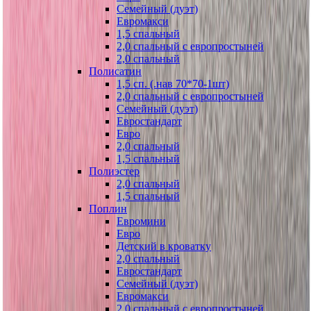
Семейный (дуэт)
Евромакси
1,5 спальный
2,0 спальный с европростыней
2,0 спальный
Полисатин
1,5 сп. (.нав 70*70-1шт)
2,0 спальный с европростыней
Семейный (дуэт)
Евростандарт
Евро
2,0 спальный
1,5 спальный
Полиэстер
2,0 спальный
1,5 спальный
Поплин
Евромини
Евро
Детский в кроватку
2,0 спальный
Евростандарт
Семейный (дуэт)
Евромакси
2,0 спальный с европростыней