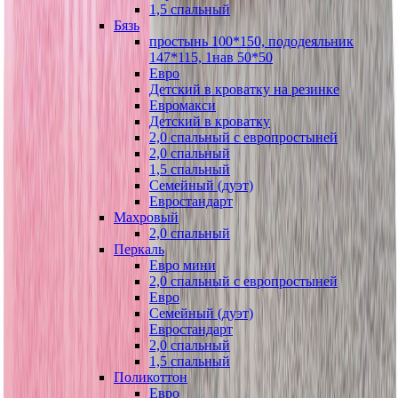
1,5 спальный
Бязь
простынь 100*150, пододеяльник
147*115, 1нав 50*50
Евро
Детский в кроватку на резинке
Евромакси
Детский в кроватку
2,0 спальный с европростыней
2,0 спальный
1,5 спальный
Семейный (дуэт)
Евростандарт
Махровый
2,0 спальный
Перкаль
Евро мини
2,0 спальный с европростыней
Евро
Семейный (дуэт)
Евростандарт
2,0 спальный
1,5 спальный
Поликоттон
Евро