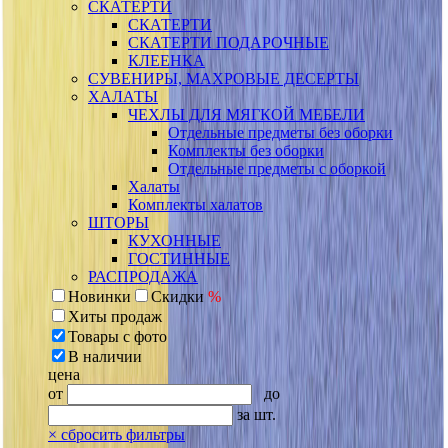
СКАТЕРТИ
СКАТЕРТИ
СКАТЕРТИ ПОДАРОЧНЫЕ
КЛЕЕНКА
СУВЕНИРЫ, МАХРОВЫЕ ДЕСЕРТЫ
ХАЛАТЫ
ЧЕХЛЫ ДЛЯ МЯГКОЙ МЕБЕЛИ
Отдельные предметы без оборки
Комплекты без оборки
Отдельные предметы с оборкой
Халаты
Комплекты халатов
ШТОРЫ
КУХОННЫЕ
ГОСТИННЫЕ
РАСПРОДАЖА
Новинки
Скидки
%
Хиты продаж
Товары с фото
В наличии
цена
от
до
за шт.
×
сбросить фильтры