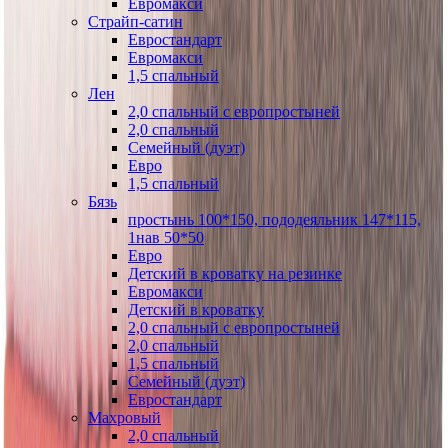
Евромакси
Страйп-сатин
Евростандарт
Евромакси
1,5 спальный
Лен
2,0 спальный с европростыней
2,0 спальный
Семейный (дуэт)
Евро
1,5 спальный
Бязь
простынь 100*150, пододеяльник 147*115,
1нав 50*50
Евро
Детский в кроватку на резинке
Евромакси
Детский в кроватку
2,0 спальный с европростыней
2,0 спальный
1,5 спальный
Семейный (дуэт)
Евростандарт
Махровый
2,0 спальный