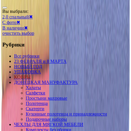
Вы выбрали:
2,0 спальный
✖
С фото
✖
В наличии
✖
очистить выбор
Рубрики
Все рубрики
23 ФЕВРАЛЯ и 8 МАРТА
НОВЫЙ ГОД
УПАКОВКА
КОВРЫ
ДОНЕЦКАЯ МАНУФАКТУРА
Халаты
Салфетки
Простыни махровые
Полотенца
Скатерти
Кухонные полотенца и принадлежности
Подарочные наборы
ЧЕХЛЫ ДЛЯ МЯГКОЙ МЕБЕЛИ
Комплекты без оборки