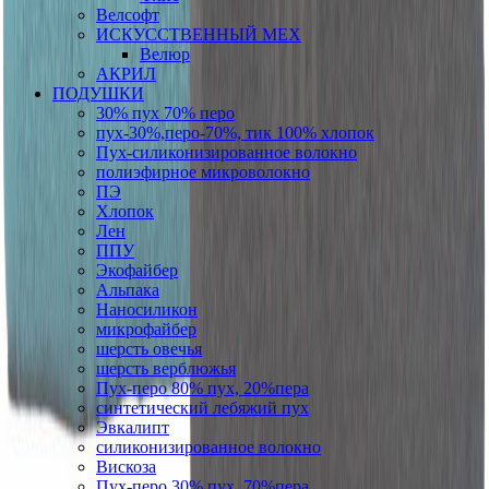
Велсофт
ИСКУССТВЕННЫЙ МЕХ
Велюр
АКРИЛ
ПОДУШКИ
30% пух 70% перо
пух-30%,перо-70%, тик 100% хлопок
Пух-силиконизированное волокно
полиэфирное микроволокно
ПЭ
Хлопок
Лен
ППУ
Экофайбер
Альпака
Наносиликон
микрофайбер
шерсть овечья
шерсть верблюжья
Пух-перо 80% пух, 20%пера
синтетический лебяжий пух
Эвкалипт
силиконизированное волокно
Вискоза
Пух-перо 30% пух, 70%пера