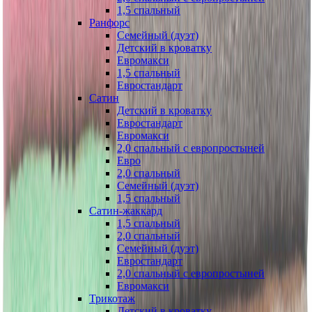
1,5 спальный
Ранфорс
Семейный (дуэт)
Детский в кроватку
Евромакси
1,5 спальный
Евростандарт
Сатин
Детский в кроватку
Евростандарт
Евромакси
2,0 спальный с европростыней
Евро
2,0 спальный
Семейный (дуэт)
1,5 спальный
Сатин-жаккард
1,5 спальный
2,0 спальный
Семейный (дуэт)
Евростандарт
2,0 спальный с европростыней
Евромакси
Трикотаж
Детский в кроватку