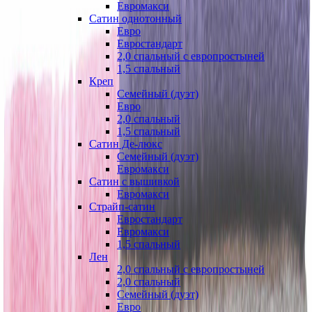
Евромакси
Сатин однотонный
Евро
Евростандарт
2,0 спальный с европростыней
1,5 спальный
Креп
Семейный (дуэт)
Евро
2,0 спальный
1,5 спальный
Сатин Де-люкс
Семейный (дуэт)
Евромакси
Сатин с вышивкой
Евромакси
Страйп-сатин
Евростандарт
Евромакси
1,5 спальный
Лен
2,0 спальный с европростыней
2,0 спальный
Семейный (дуэт)
Евро