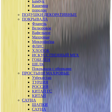
Бамбук
Кашемир
поролон
ПОДУШКИ ДЕКОРАТИВНЫЕ
ПОКРЫВАЛА
Фланель
Велюровое
Вафельное
Махровые
Микрофибра
ФЛИС
ХЛОПОК
ИСКУССТВЕННЫЙ МЕХ
ГОБЕЛЕН
ШЕЛК
Покрывала с оборками
ПРОСТЫНИ МАХРОВЫЕ
Узбекистан
ТУРЦИЯ
РОССИЯ
КИТАЙ ГС
КИТАЙ
САУНА
ШАПКИ
САУНА