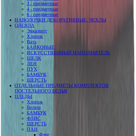
3 - предметные
4 - предметные
6 - предметные
НАВОЛОЧКИ ДЕКОРАТИВНЫЕ, ЧЕХЛЫ
ОДЕЯЛА
Эвкалипт
Хлопок
Вата
БАЙКОВЫЕ
ИСКУССТВЕННЫЙ НАПОЛНИТЕЛЬ
ШЕЛК
ЛЕН
ПУХ
БАМБУК
ШЕРСТЬ
ОТДЕЛЬНЫЕ ПРЕДМЕТЫ КОМПЛЕКТОВ
ПОСТЕЛЬНОГО БЕЛЬЯ
ПЛЕДЫ
Хлопок
Велюр
БАМБУК
ФЛИС
ШЕРСТЬ
ПАН
Флис