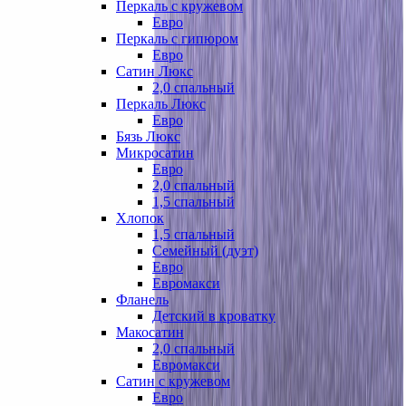
Перкаль с кружевом
Евро
Перкаль с гипюром
Евро
Сатин Люкс
2,0 спальный
Перкаль Люкс
Евро
Бязь Люкс
Микросатин
Евро
2,0 спальный
1,5 спальный
Хлопок
1,5 спальный
Семейный (дуэт)
Евро
Евромакси
Фланель
Детский в кроватку
Макосатин
2,0 спальный
Евромакси
Сатин с кружевом
Евро