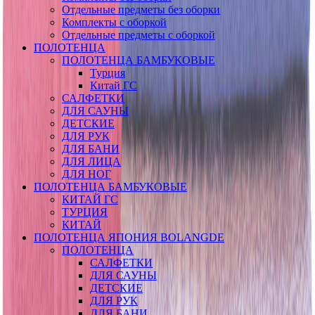
Отдельные предметы без оборки
Комплекты с оборкой
Отдельные предметы с оборкой
ПОЛОТЕНЦА
ПОЛОТЕНЦА БАМБУКОВЫЕ
Турция
Китай ГС
САЛФЕТКИ
ДЛЯ САУНЫ
ДЕТСКИЕ
ДЛЯ РУК
ДЛЯ БАНИ
ДЛЯ ЛИЦА
ДЛЯ НОГ
ПОЛОТЕНЦА БАМБУКОВЫЕ
КИТАЙ ГС
ТУРЦИЯ
КИТАЙ
ПОЛОТЕНЦА ЯПОНИЯ BOLANGDE
ПОЛОТЕНЦА
САЛФЕТКИ
ДЛЯ САУНЫ
ДЕТСКИЕ
ДЛЯ РУК
ДЛЯ БАНИ