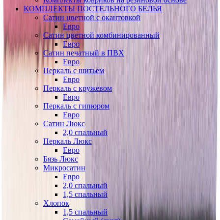
КОМПЛЕКТЫ ПОСТЕЛЬНОГО БЕЛЬЯ
Сатин цветной с окантовкой
Евро
Сатин цветной комбинированный
Евро
Сатин печатный в ПВХ
Евро
Перкаль с шитьем
Евро
Перкаль с кружевом
Евро
Перкаль с гипюром
Евро
Сатин Люкс
2,0 спальный
Перкаль Люкс
Евро
Бязь Люкс
Микросатин
Евро
2,0 спальный
1,5 спальный
Хлопок
1,5 спальный