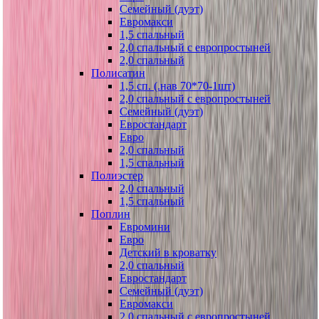
Семейный (дуэт)
Евромакси
1,5 спальный
2,0 спальный с европростыней
2,0 спальный
Полисатин
1,5 сп. (.нав 70*70-1шт)
2,0 спальный с европростыней
Семейный (дуэт)
Евростандарт
Евро
2,0 спальный
1,5 спальный
Полиэстер
2,0 спальный
1,5 спальный
Поплин
Евромини
Евро
Детский в кроватку
2,0 спальный
Евростандарт
Семейный (дуэт)
Евромакси
2,0 спальный с европростыней