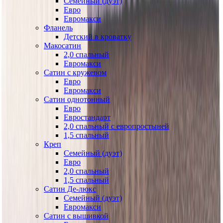
Семейный (дуэт)
Евро
Евромакси
Фланель
Детский в кроватку
Макосатин
2,0 спальный
Евромакси
Сатин с кружевом
Евро
Евромакси
Сатин однотонный
Евро
Евростандарт
2,0 спальный с европростыней
1,5 спальный
Креп
Семейный (дуэт)
Евро
2,0 спальный
1,5 спальный
Сатин Де-люкс
Семейный (дуэт)
Евромакси
Сатин с вышивкой