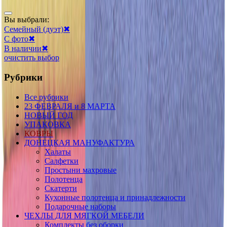
Вы выбрали:
Семейный (дуэт)
✖
С фото
✖
В наличии
✖
очистить выбор
Рубрики
Все рубрики
23 ФЕВРАЛЯ и 8 МАРТА
НОВЫЙ ГОД
УПАКОВКА
КОВРЫ
ДОНЕЦКАЯ МАНУФАКТУРА
Халаты
Салфетки
Простыни махровые
Полотенца
Скатерти
Кухонные полотенца и принадлежности
Подарочные наборы
ЧЕХЛЫ ДЛЯ МЯГКОЙ МЕБЕЛИ
Комплекты без оборки