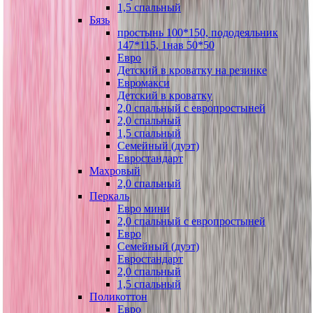
1,5 спальный
Бязь
простынь 100*150, пододеяльник
147*115, 1нав 50*50
Евро
Детский в кроватку на резинке
Евромакси
Детский в кроватку
2,0 спальный с европростыней
2,0 спальный
1,5 спальный
Семейный (дуэт)
Евростандарт
Махровый
2,0 спальный
Перкаль
Евро мини
2,0 спальный с европростыней
Евро
Семейный (дуэт)
Евростандарт
2,0 спальный
1,5 спальный
Поликоттон
Евро