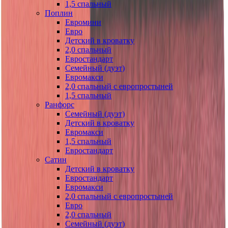
1,5 спальный
Поплин
Евромини
Евро
Детский в кроватку
2,0 спальный
Евростандарт
Семейный (дуэт)
Евромакси
2,0 спальный с европростыней
1,5 спальный
Ранфорс
Семейный (дуэт)
Детский в кроватку
Евромакси
1,5 спальный
Евростандарт
Сатин
Детский в кроватку
Евростандарт
Евромакси
2,0 спальный с европростыней
Евро
2,0 спальный
Семейный (дуэт)