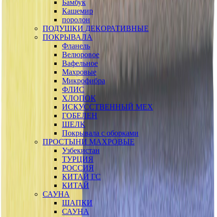
Бамбук
Кашемир
поролон
ПОДУШКИ ДЕКОРАТИВНЫЕ
ПОКРЫВАЛА
Фланель
Велюровое
Вафельное
Махровые
Микрофибра
ФЛИС
ХЛОПОК
ИСКУССТВЕННЫЙ МЕХ
ГОБЕЛЕН
ШЕЛК
Покрывала с оборками
ПРОСТЫНИ МАХРОВЫЕ
Узбекистан
ТУРЦИЯ
РОССИЯ
КИТАЙ ГС
КИТАЙ
САУНА
ШАПКИ
САУНА