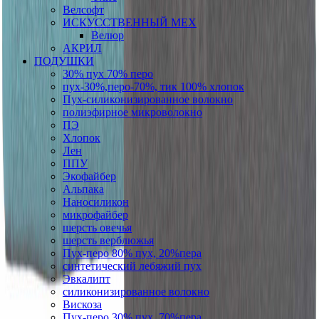
Велсофт
ИСКУССТВЕННЫЙ МЕХ
Велюр
АКРИЛ
ПОДУШКИ
30% пух 70% перо
пух-30%,перо-70%, тик 100% хлопок
Пух-силиконизированное волокно
полиэфирное микроволокно
ПЭ
Хлопок
Лен
ППУ
Экофайбер
Альпака
Наносиликон
микрофайбер
шерсть овечья
шерсть верблюжья
Пух-перо 80% пух, 20%пера
синтетический лебяжий пух
Эвкалипт
силиконизированное волокно
Вискоза
Пух-перо 30% пух, 70%пера