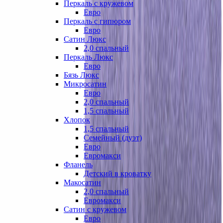
Перкаль с кружевом
Евро
Перкаль с гипюром
Евро
Сатин Люкс
2,0 спальный
Перкаль Люкс
Евро
Бязь Люкс
Микросатин
Евро
2,0 спальный
1,5 спальный
Хлопок
1,5 спальный
Семейный (дуэт)
Евро
Евромакси
Фланель
Детский в кроватку
Макосатин
2,0 спальный
Евромакси
Сатин с кружевом
Евро