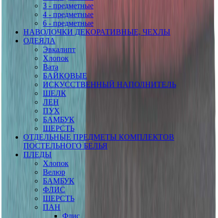
3 - предметные
4 - предметные
6 - предметные
НАВОЛОЧКИ ДЕКОРАТИВНЫЕ, ЧЕХЛЫ
ОДЕЯЛА
Эвкалипт
Хлопок
Вата
БАЙКОВЫЕ
ИСКУССТВЕННЫЙ НАПОЛНИТЕЛЬ
ШЕЛК
ЛЕН
ПУХ
БАМБУК
ШЕРСТЬ
ОТДЕЛЬНЫЕ ПРЕДМЕТЫ КОМПЛЕКТОВ
ПОСТЕЛЬНОГО БЕЛЬЯ
ПЛЕДЫ
Хлопок
Велюр
БАМБУК
ФЛИС
ШЕРСТЬ
ПАН
Флис