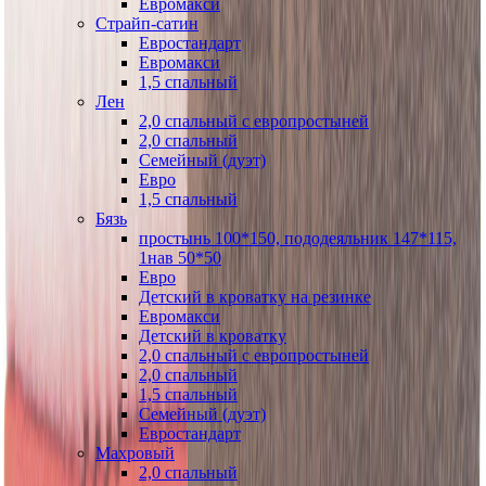
Евромакси
Страйп-сатин
Евростандарт
Евромакси
1,5 спальный
Лен
2,0 спальный с европростыней
2,0 спальный
Семейный (дуэт)
Евро
1,5 спальный
Бязь
простынь 100*150, пододеяльник 147*115,
1нав 50*50
Евро
Детский в кроватку на резинке
Евромакси
Детский в кроватку
2,0 спальный с европростыней
2,0 спальный
1,5 спальный
Семейный (дуэт)
Евростандарт
Махровый
2,0 спальный