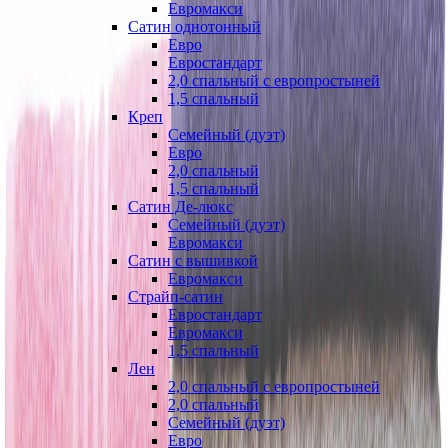
Евромакси
Сатин однотонный
Евро
Евростандарт
2,0 спальный с европростыней
1,5 спальный
Креп
Семейный (дуэт)
Евро
2,0 спальный
1,5 спальный
Сатин Де-люкс
Семейный (дуэт)
Евромакси
Сатин с вышивкой
Евромакси
Страйп-сатин
Евростандарт
Евромакси
1,5 спальный
Лен
2,0 спальный с европростыней
2,0 спальный
Семейный (дуэт)
Евро