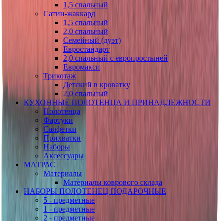
1,5 спальный
Сатин-жаккард
1,5 спальный
2,0 спальный
Семейный (дуэт)
Евростандарт
2,0 спальный с европростыней
Евромакси
Трикотаж
Детский в кроватку
2,0 спальный
КУХОННЫЕ ПОЛОТЕНЦА И ПРИНАДЛЕЖНОСТИ
Полотенца
Фартуки
Салфетки
Прихватки
Наборы
Аксессуары
МАТРАС
Материалы
Материалы коврового склада
НАБОРЫ ПОЛОТЕНЕЦ ПОДАРОЧНЫЕ
5 - предметные
1 - предметные
2 - предметные