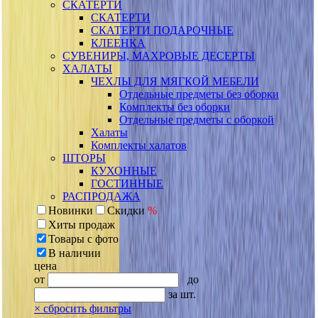
СКАТЕРТИ
СКАТЕРТИ
СКАТЕРТИ ПОДАРОЧНЫЕ
КЛЕЕНКА
СУВЕНИРЫ, МАХРОВЫЕ ДЕСЕРТЫ
ХАЛАТЫ
ЧЕХЛЫ ДЛЯ МЯГКОЙ МЕБЕЛИ
Отдельные предметы без оборки
Комплекты без оборки
Отдельные предметы с оборкой
Халаты
Комплекты халатов
ШТОРЫ
КУХОННЫЕ
ГОСТИННЫЕ
РАСПРОДАЖА
Новинки
Скидки
%
Хиты продаж
Товары с фото
В наличии
цена
от
до
за шт.
×
сбросить фильтры