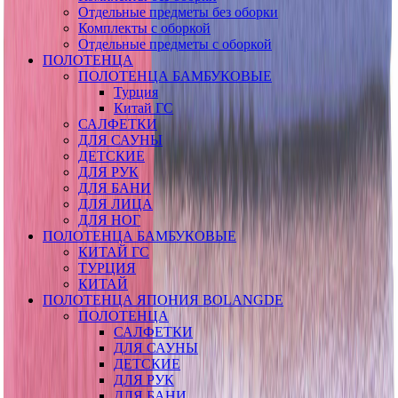
Отдельные предметы без оборки
Комплекты с оборкой
Отдельные предметы с оборкой
ПОЛОТЕНЦА
ПОЛОТЕНЦА БАМБУКОВЫЕ
Турция
Китай ГС
САЛФЕТКИ
ДЛЯ САУНЫ
ДЕТСКИЕ
ДЛЯ РУК
ДЛЯ БАНИ
ДЛЯ ЛИЦА
ДЛЯ НОГ
ПОЛОТЕНЦА БАМБУКОВЫЕ
КИТАЙ ГС
ТУРЦИЯ
КИТАЙ
ПОЛОТЕНЦА ЯПОНИЯ BOLANGDE
ПОЛОТЕНЦА
САЛФЕТКИ
ДЛЯ САУНЫ
ДЕТСКИЕ
ДЛЯ РУК
ДЛЯ БАНИ