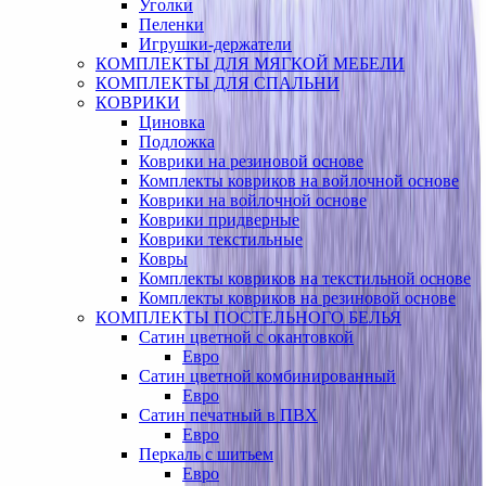
Уголки
Пеленки
Игрушки-держатели
КОМПЛЕКТЫ ДЛЯ МЯГКОЙ МЕБЕЛИ
КОМПЛЕКТЫ ДЛЯ СПАЛЬНИ
КОВРИКИ
Циновка
Подложка
Коврики на резиновой основе
Комплекты ковриков на войлочной основе
Коврики на войлочной основе
Коврики придверные
Коврики текстильные
Ковры
Комплекты ковриков на текстильной основе
Комплекты ковриков на резиновой основе
КОМПЛЕКТЫ ПОСТЕЛЬНОГО БЕЛЬЯ
Сатин цветной с окантовкой
Евро
Сатин цветной комбинированный
Евро
Сатин печатный в ПВХ
Евро
Перкаль с шитьем
Евро