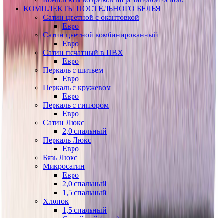
КОМПЛЕКТЫ ПОСТЕЛЬНОГО БЕЛЬЯ
Сатин цветной с окантовкой
Евро
Сатин цветной комбинированный
Евро
Сатин печатный в ПВХ
Евро
Перкаль с шитьем
Евро
Перкаль с кружевом
Евро
Перкаль с гипюром
Евро
Сатин Люкс
2,0 спальный
Перкаль Люкс
Евро
Бязь Люкс
Микросатин
Евро
2,0 спальный
1,5 спальный
Хлопок
1,5 спальный