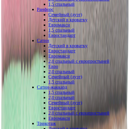
1,5 спальный
Ранфорс
Семейный (дуэт)
Детский в кроватку
Евромакси
1,5 спальный
Евростандарт
Сатин
Детский в кроватку
Евростандарт
Евромакси
2,0 спальный с европростыней
Евро
2,0 спальный
Семейный (дуэт)
1,5 спальный
Сатин-жаккард
1,5 спальный
2,0 спальный
Семейный (дуэт)
Евростандарт
2,0 спальный с европростыней
Евромакси
Трикотаж
Детский в кроватку