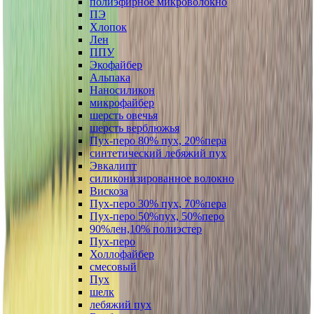
полиэфирное микроволокно
ПЭ
Хлопок
Лен
ППУ
Экофайбер
Альпака
Наносиликон
микрофайбер
шерсть овечья
шерсть верблюжья
Пух-перо 80% пух, 20%пера
синтетический лебяжий пух
Эвкалипт
силиконизированное волокно
Вискоза
Пух-перо 30% пух, 70%пера
Пух-перо 50%пух, 50%перо
90%лен,10% полиэстер
Пух-перо
Холлофайбер
смесовый
Пух
шелк
лебяжий пух