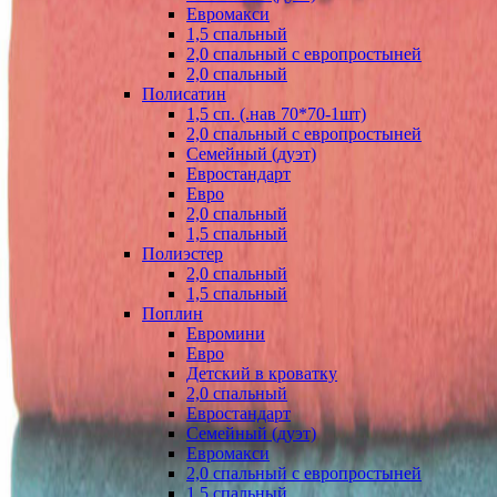
Евромакси
1,5 спальный
2,0 спальный с европростыней
2,0 спальный
Полисатин
1,5 сп. (.нав 70*70-1шт)
2,0 спальный с европростыней
Семейный (дуэт)
Евростандарт
Евро
2,0 спальный
1,5 спальный
Полиэстер
2,0 спальный
1,5 спальный
Поплин
Евромини
Евро
Детский в кроватку
2,0 спальный
Евростандарт
Семейный (дуэт)
Евромакси
2,0 спальный с европростыней
1,5 спальный