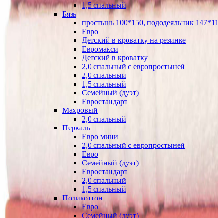
1,5 спальный
Бязь
простынь 100*150, пододеяльник 147*11
Евро
Детский в кроватку на резинке
Евромакси
Детский в кроватку
2,0 спальный с европростыней
2,0 спальный
1,5 спальный
Семейный (дуэт)
Евростандарт
Махровый
2,0 спальный
Перкаль
Евро мини
2,0 спальный с европростыней
Евро
Семейный (дуэт)
Евростандарт
2,0 спальный
1,5 спальный
Поликоттон
Евро
Семейный (дуэт)