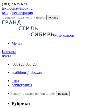
(383) 23-353-23
textildom@inbox.ru
вход
/
регистрация
искать
Мир ковров
Меню
Корзина
пуста
(383) 23-353-23
textildom@inbox.ru
вход
регистрация
искать
Рубрики