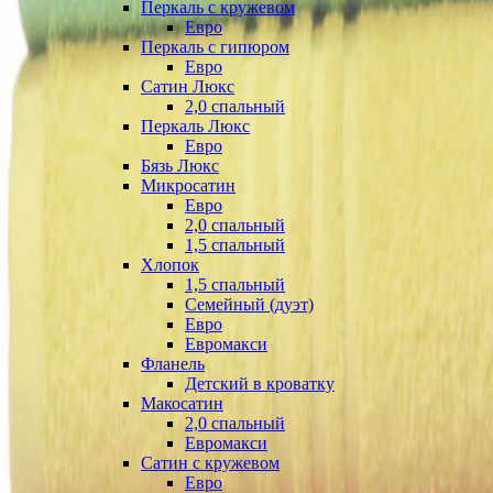
Перкаль с кружевом
Евро
Перкаль с гипюром
Евро
Сатин Люкс
2,0 спальный
Перкаль Люкс
Евро
Бязь Люкс
Микросатин
Евро
2,0 спальный
1,5 спальный
Хлопок
1,5 спальный
Семейный (дуэт)
Евро
Евромакси
Фланель
Детский в кроватку
Макосатин
2,0 спальный
Евромакси
Сатин с кружевом
Евро