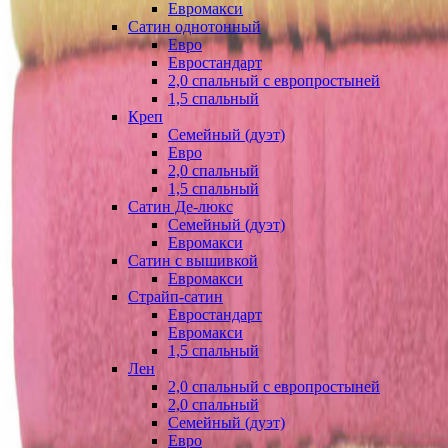
Евромакси
Сатин однотонный
Евро
Евростандарт
2,0 спальный с европростыней
1,5 спальный
Креп
Семейный (дуэт)
Евро
2,0 спальный
1,5 спальный
Сатин Де-люкс
Семейный (дуэт)
Евромакси
Сатин с вышивкой
Евромакси
Страйп-сатин
Евростандарт
Евромакси
1,5 спальный
Лен
2,0 спальный с европростыней
2,0 спальный
Семейный (дуэт)
Евро