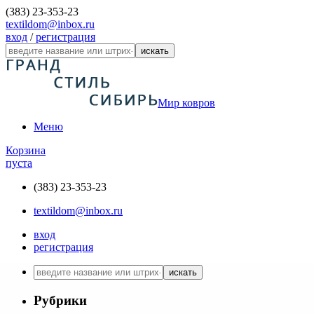
(383) 23-353-23
textildom@inbox.ru
вход
/
регистрация
искать
Мир ковров
Меню
Корзина
пуста
(383) 23-353-23
textildom@inbox.ru
вход
регистрация
искать
Рубрики