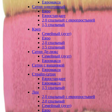
Евромакси
Сатин однотонный
Евро
Евростандарт
2,0 спальный с европростыней
1,5 спальный
Креп
Семейный (дуэт)
Евро
2,0 спальный
1,5 спальный
Сатин Де-люкс
Семейный (дуэт)
Евромакси
Сатин с вышивкой
Евромакси
Страйп-сатин
Евростандарт
Евромакси
1,5 спальный
Лен
2,0 спальный с европростыней
2,0 спальный
Семейный (дуэт)
Евро