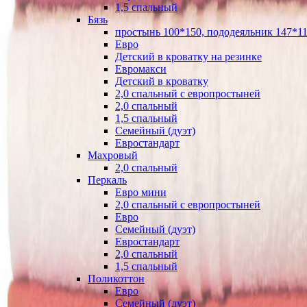
1,5 спальный
Бязь
простынь 100*150, пододеяльник 147*11
Евро
Детский в кроватку на резинке
Евромакси
Детский в кроватку
2,0 спальный с европростыней
2,0 спальный
1,5 спальный
Семейный (дуэт)
Евростандарт
Махровый
2,0 спальный
Перкаль
Евро мини
2,0 спальный с европростыней
Евро
Семейный (дуэт)
Евростандарт
2,0 спальный
1,5 спальный
Поликоттон
Евро
Семейный (дуэт)