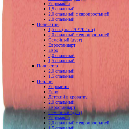
Евромакси
1,5 спальный
2,0 спальный с европростыней
2,0 спальный
Полисатин
1,5 сп. (.нав 70*70-1шт)
2,0 спальный с европростыней
Семейный (дуэт)
Евростандарт
Евро
2,0 спальный
1,5 спальный
Полиэстер
2,0 спальный
1,5 спальный
Поплин
Евромини
Евро
Детский в кроватку
2,0 спальный
Евростандарт
Семейный (дуэт)
Евромакси
2,0 спальный с европростыней
1,5 спальный