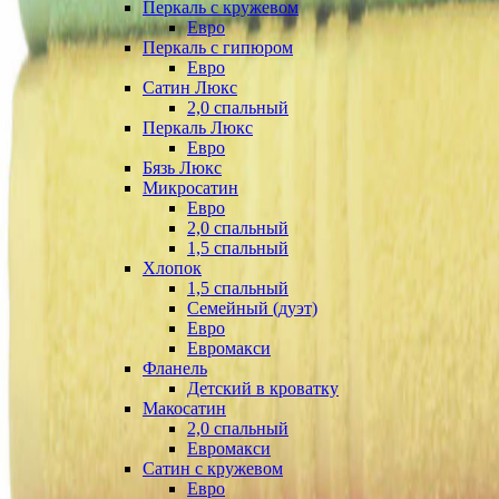
Перкаль с кружевом
Евро
Перкаль с гипюром
Евро
Сатин Люкс
2,0 спальный
Перкаль Люкс
Евро
Бязь Люкс
Микросатин
Евро
2,0 спальный
1,5 спальный
Хлопок
1,5 спальный
Семейный (дуэт)
Евро
Евромакси
Фланель
Детский в кроватку
Макосатин
2,0 спальный
Евромакси
Сатин с кружевом
Евро