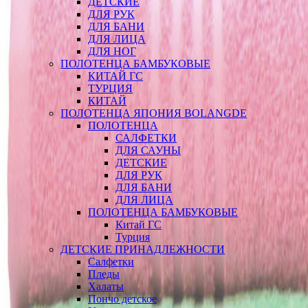
ДЕТСКИЕ
ДЛЯ РУК
ДЛЯ БАНИ
ДЛЯ ЛИЦА
ДЛЯ НОГ
ПОЛОТЕНЦА БАМБУКОВЫЕ
КИТАЙ ГС
ТУРЦИЯ
КИТАЙ
ПОЛОТЕНЦА ЯПОНИЯ BOLANGDE
ПОЛОТЕНЦА
САЛФЕТКИ
ДЛЯ САУНЫ
ДЕТСКИЕ
ДЛЯ РУК
ДЛЯ БАНИ
ДЛЯ ЛИЦА
ПОЛОТЕНЦА БАМБУКОВЫЕ
Китай ГС
Турция
ДЕТСКИЕ ПРИНАДЛЕЖНОСТИ
Салфетки
Пледы
Халаты
Пончо детское