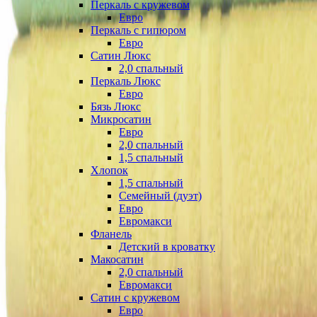
Перкаль с кружевом
Евро
Перкаль с гипюром
Евро
Сатин Люкс
2,0 спальный
Перкаль Люкс
Евро
Бязь Люкс
Микросатин
Евро
2,0 спальный
1,5 спальный
Хлопок
1,5 спальный
Семейный (дуэт)
Евро
Евромакси
Фланель
Детский в кроватку
Макосатин
2,0 спальный
Евромакси
Сатин с кружевом
Евро