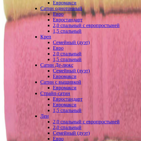
Евромакси
Сатин однотонный
Евро
Евростандарт
2,0 спальный с европростыней
1,5 спальный
Креп
Семейный (дуэт)
Евро
2,0 спальный
1,5 спальный
Сатин Де-люкс
Семейный (дуэт)
Евромакси
Сатин с вышивкой
Евромакси
Страйп-сатин
Евростандарт
Евромакси
1,5 спальный
Лен
2,0 спальный с европростыней
2,0 спальный
Семейный (дуэт)
Евро