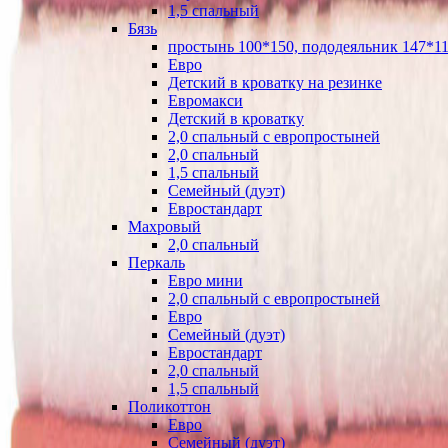
1,5 спальный
Бязь
простынь 100*150, пододеяльник 147*11
Евро
Детский в кроватку на резинке
Евромакси
Детский в кроватку
2,0 спальный с европростыней
2,0 спальный
1,5 спальный
Семейный (дуэт)
Евростандарт
Махровый
2,0 спальный
Перкаль
Евро мини
2,0 спальный с европростыней
Евро
Семейный (дуэт)
Евростандарт
2,0 спальный
1,5 спальный
Поликоттон
Евро
Семейный (дуэт)