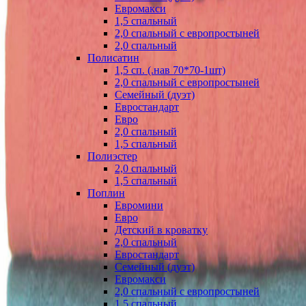
Евромакси
1,5 спальный
2,0 спальный с европростыней
2,0 спальный
Полисатин
1,5 сп. (.нав 70*70-1шт)
2,0 спальный с европростыней
Семейный (дуэт)
Евростандарт
Евро
2,0 спальный
1,5 спальный
Полиэстер
2,0 спальный
1,5 спальный
Поплин
Евромини
Евро
Детский в кроватку
2,0 спальный
Евростандарт
Семейный (дуэт)
Евромакси
2,0 спальный с европростыней
1,5 спальный