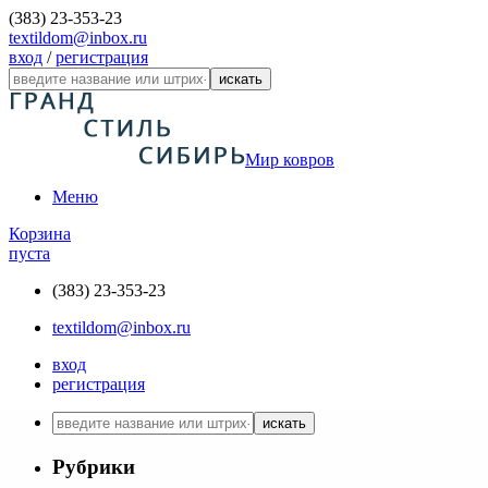
(383) 23-353-23
textildom@inbox.ru
вход
/
регистрация
искать
Мир ковров
Меню
Корзина
пуста
(383) 23-353-23
textildom@inbox.ru
вход
регистрация
искать
Рубрики