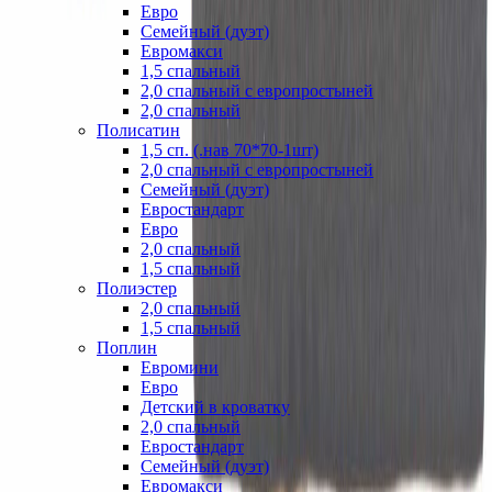
Евро
Семейный (дуэт)
Евромакси
1,5 спальный
2,0 спальный с европростыней
2,0 спальный
Полисатин
1,5 сп. (.нав 70*70-1шт)
2,0 спальный с европростыней
Семейный (дуэт)
Евростандарт
Евро
2,0 спальный
1,5 спальный
Полиэстер
2,0 спальный
1,5 спальный
Поплин
Евромини
Евро
Детский в кроватку
2,0 спальный
Евростандарт
Семейный (дуэт)
Евромакси