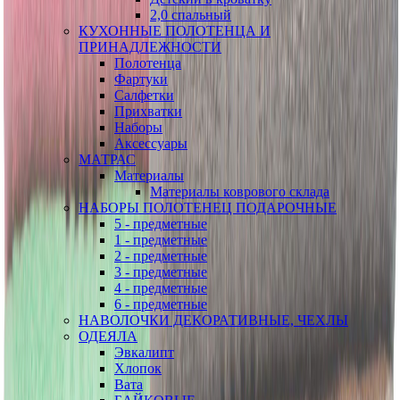
2,0 спальный
КУХОННЫЕ ПОЛОТЕНЦА И
ПРИНАДЛЕЖНОСТИ
Полотенца
Фартуки
Салфетки
Прихватки
Наборы
Аксессуары
МАТРАС
Материалы
Материалы коврового склада
НАБОРЫ ПОЛОТЕНЕЦ ПОДАРОЧНЫЕ
5 - предметные
1 - предметные
2 - предметные
3 - предметные
4 - предметные
6 - предметные
НАВОЛОЧКИ ДЕКОРАТИВНЫЕ, ЧЕХЛЫ
ОДЕЯЛА
Эвкалипт
Хлопок
Вата