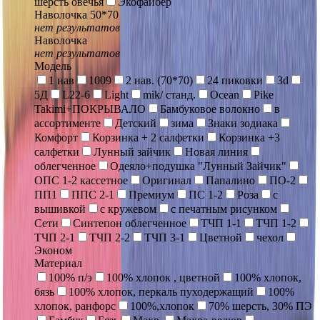
шерсть овечья
Экофайбер
Наволочка 50*70
нет результатов
Наволочка
нет результатов
Модель
1 нав
1009
2 нав. (70*70)
24 пиковки
3d
5Д
L22-6
Light
mik/ станд.
Ocean
Pike
Takimi+ПОКРЫВАЛО
Бамбуковое волокно
в
ассортименте
Детский
зима
Знаки зодиака
Комфорт
Корзинка + 2 салфетки
Корзинка +3
салфетки
Лунный зайчик
Новая линия
облегченное
Одеяло+подушка "Лунный Зайчик"
ОПС 1-2 кассетное
Оригинал
Папалино
ПО-2
ПП1
ППС 2-1
Премиум
ПС 1-2
Роза
с
вышивкой
с кружевом
с печатным рисунком
Сети
Синтепон облегченное
ТЧП 1-1
ТЧП 1-2
ТЧП 2-1
ТЧП 2-2
ТЧП 3-1
Цветной
чехол
Эконом
Материал
100% п/э
100% хлопок , цветной
100% хлопок,
бязь
100% хлопок, перкаль пуходержащий
100%
хлопок, ранфорс
100%,хлопок
70% шерсть, 30% ПЭ