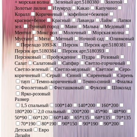
+ морская волна
Зеленый арт.5180380
Золотой
Золотые лилии
Изумруд
Какао
Капучино
Коралл
Коричневый
кофейное+бежевое
красное+белое
Красный
Лаванда
Лайм
Лапки
зел.
Лунный город
Мави
Мальва
Медовый
Ментол
Микс рол
Молочный
Морская волна
Мустанг
Мята
Мятный
Ночной сад
Оливковый
Переладо 1093-К
Персик
Персик арт.5180381
Персик арт.5180384
Персик арт.5180393
Персиковый
Пробуждение
Пудра
Розовый
Салат
Салатовый
Сапфир
Светло-горчичный
Светло-зеленый
Светло-медовый
Светлое
Серо-
коричневый
Серый
Синий
Сиреневый
Сирень
тауп
Темно-коричневый
Темно-синий
Фиалка
Фиолетовый
Фисташковый
Фуксия
Шоколад
Ярко-розовый
Размер
1,5 спальный
100*140
140*200
160*200
180*200
2,0 спальный
200*200
45*90
48*90
50*90
60*120
60*140
65*135
68*135
70*135
70*190
80*190
90*150
90*190
90*200
Детский
Евро
Дизайн