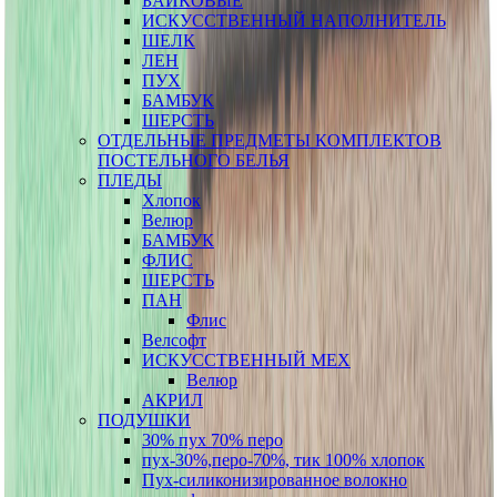
БАЙКОВЫЕ
ИСКУССТВЕННЫЙ НАПОЛНИТЕЛЬ
ШЕЛК
ЛЕН
ПУХ
БАМБУК
ШЕРСТЬ
ОТДЕЛЬНЫЕ ПРЕДМЕТЫ КОМПЛЕКТОВ
ПОСТЕЛЬНОГО БЕЛЬЯ
ПЛЕДЫ
Хлопок
Велюр
БАМБУК
ФЛИС
ШЕРСТЬ
ПАН
Флис
Велсофт
ИСКУССТВЕННЫЙ МЕХ
Велюр
АКРИЛ
ПОДУШКИ
30% пух 70% перо
пух-30%,перо-70%, тик 100% хлопок
Пух-силиконизированное волокно