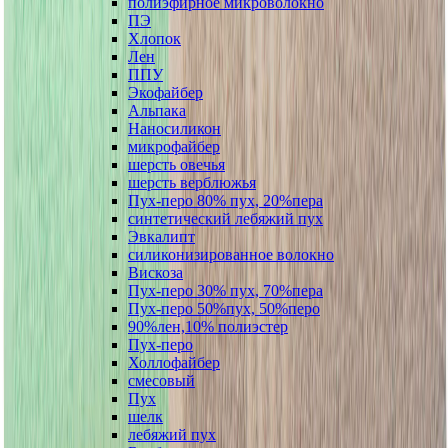
полиэфирное микроволокно
ПЭ
Хлопок
Лен
ППУ
Экофайбер
Альпака
Наносиликон
микрофайбер
шерсть овечья
шерсть верблюжья
Пух-перо 80% пух, 20%пера
синтетический лебяжий пух
Эвкалипт
силиконизированное волокно
Вискоза
Пух-перо 30% пух, 70%пера
Пух-перо 50%пух, 50%перо
90%лен,10% полиэстер
Пух-перо
Холлофайбер
смесовый
Пух
шелк
лебяжий пух