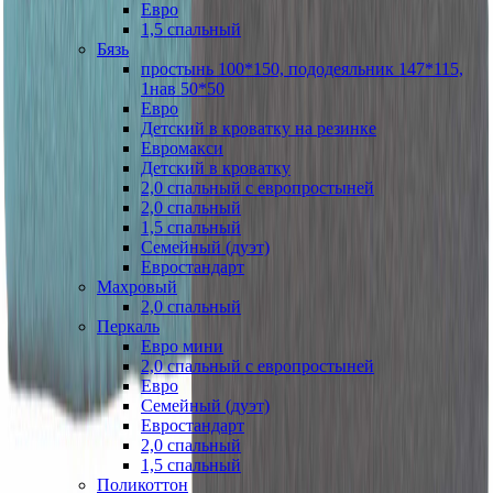
Евро
1,5 спальный
Бязь
простынь 100*150, пододеяльник 147*115,
1нав 50*50
Евро
Детский в кроватку на резинке
Евромакси
Детский в кроватку
2,0 спальный с европростыней
2,0 спальный
1,5 спальный
Семейный (дуэт)
Евростандарт
Махровый
2,0 спальный
Перкаль
Евро мини
2,0 спальный с европростыней
Евро
Семейный (дуэт)
Евростандарт
2,0 спальный
1,5 спальный
Поликоттон