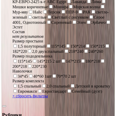
КР-ЕВРО-2425 к-т ABC Egypt
Лаванда
Лима
Мишки коричневые
Монифа
Морская волна
Мур-мяу
Найс
Персик
ППР-9
РАК
светло-
зеленый
светлые
Светлый с рисунком
Серое
4001, Однотонный
Сиреневый
Элен
Эрбачео
Эстет
Состав
нет результатов
Размер простыни
1,5 полуторный
115*145
150*214
150*215
182*220
2,0 двухспальный
218*240
240*260
Размер пододеяльника
115*145
145*215 2 шт
147*215
180*218
200*218
220*230
Наволочки
34*45
40*60 1шт
70*70 2 шт
Размер комплекта
1,5 спальный
2,0 спальный
Детский в кроватку
Евромакси
Евростандарт
Семейный (дуэт)
×
сбросить фильтры
Рубрики