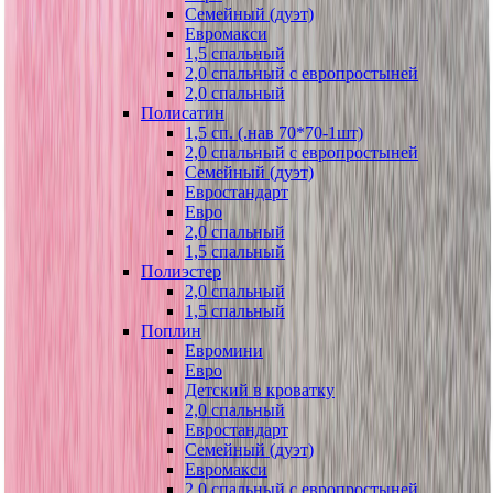
Семейный (дуэт)
Евромакси
1,5 спальный
2,0 спальный с европростыней
2,0 спальный
Полисатин
1,5 сп. (.нав 70*70-1шт)
2,0 спальный с европростыней
Семейный (дуэт)
Евростандарт
Евро
2,0 спальный
1,5 спальный
Полиэстер
2,0 спальный
1,5 спальный
Поплин
Евромини
Евро
Детский в кроватку
2,0 спальный
Евростандарт
Семейный (дуэт)
Евромакси
2,0 спальный с европростыней