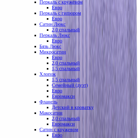
Перкаль с кружевом
Евро
Перкаль с гипюром
Евро
Сатин Люкс
2,0 спальный
Перкаль Люкс
Евро
Бязь Люкс
Микросатин
Евро
2,0 спальный
1,5 спальный
Хлопок
1,5 спальный
Семейный (дуэт)
Евро
Евромакси
Фланель
Детский в кроватку
Макосатин
2,0 спальный
Евромакси
Сатин с кружевом
Евро