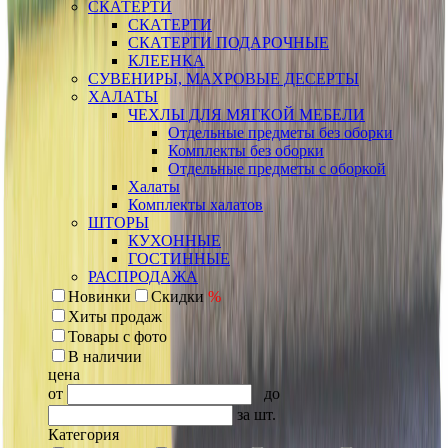
СКАТЕРТИ
СКАТЕРТИ
СКАТЕРТИ ПОДАРОЧНЫЕ
КЛЕЕНКА
СУВЕНИРЫ, МАХРОВЫЕ ДЕСЕРТЫ
ХАЛАТЫ
ЧЕХЛЫ ДЛЯ МЯГКОЙ МЕБЕЛИ
Отдельные предметы без оборки
Комплекты без оборки
Отдельные предметы с оборкой
Халаты
Комплекты халатов
ШТОРЫ
КУХОННЫЕ
ГОСТИННЫЕ
РАСПРОДАЖА
Новинки
Скидки
%
Хиты продаж
Товары с фото
В наличии
цена
от
до
за шт.
Категория