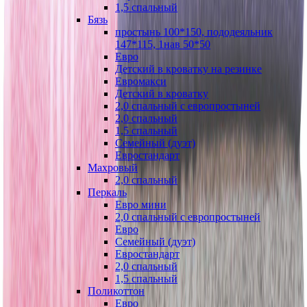
1,5 спальный
Бязь
простынь 100*150, пододеяльник
147*115, 1нав 50*50
Евро
Детский в кроватку на резинке
Евромакси
Детский в кроватку
2,0 спальный с европростыней
2,0 спальный
1,5 спальный
Семейный (дуэт)
Евростандарт
Махровый
2,0 спальный
Перкаль
Евро мини
2,0 спальный с европростыней
Евро
Семейный (дуэт)
Евростандарт
2,0 спальный
1,5 спальный
Поликоттон
Евро