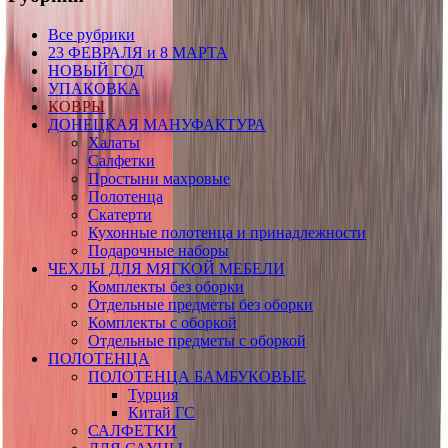
Все рубрики
23 ФЕВРАЛЯ и 8 МАРТА
НОВЫЙ ГОД
УПАКОВКА
КОВРЫ
ДОНЕЦКАЯ МАНУФАКТУРА
Халаты
Салфетки
Простыни махровые
Полотенца
Скатерти
Кухонные полотенца и принадлежности
Подарочные наборы
ЧЕХЛЫ ДЛЯ МЯГКОЙ МЕБЕЛИ
Комплекты без оборки
Отдельные предметы без оборки
Комплекты с оборкой
Отдельные предметы с оборкой
ПОЛОТЕНЦА
ПОЛОТЕНЦА БАМБУКОВЫЕ
Турция
Китай ГС
САЛФЕТКИ