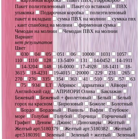
картонная коробка
Пакет ПВХ, Гофрокороб
Пакет полиэтиленовый
Пакет со вставкой
ПВХ
упаковка
Подарочная коробка
полиэтиленовый
пакет и вкладыш
сумка ПВХ на молнии
сумкка пвх
, кант спанбонд на молнии
фирменная сумка
Чемодан на молнии
Чемодан ПВХ на молнии
Вариант
нет результатов
Цвет
030
04
05
051
06
10000
1031
1057
110
1110
128
13-5409
131
14-0452
14-1911
14-3204
148
16-0000
17-4928
18-1411
18-
3615
18-4231
19-4015
20000
229
231
265
270
276
335
354
363
41
510
55
57
63
75
934
LT
Абрикос
адриатика
Айвори
Английский сад
АПРИОРИ Олива
Баклажан
Бежевый
Бежевый + фиолетовый
Белый
Белый
горох на красном
Бирюзовый
Божоле
Болотный
Бордо
Бордовый
Ваниль
Вафля
Глубокое
море
Голубая
Голубой
Горчица
Горчичный
Графит
Деним
Джинс
Динозавры
Желтый
Желтый арт.5180379
Желтый арт.5180382
Желтый
арт.5180391
Зеленый
Зеленый + желтый
Зеленый