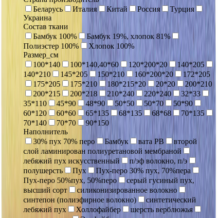
Беларусь
Италия
Китай
Россия
Турция
Украина
Состав ткани
Бамбук 100%
Бамбук 19%, хлопок 81%
Полиэстер 100%
Хлопок 100%
Размер_см
100*140
100*140,40*60
120*200*20
140*205
140*210
145*205
150*210
160*200*20
172*205
175*205
175*210
180*215*20
20*20
200*210
200*215
200*218
210*240
220*240
32*33
35*110
45*90
48*90
50*50
50*70
50*90
60*120
60*60
65*135
68*135
68*68
70*135
70*140
70*70
90*150
Наполнитель
30% пух 70% перо
Бамбук
вата РВ
второй
слой ламинирован полиуретановой мембраной
лебяжий пух искусственный
п/эф волокно, п/э
полушерсть
Пух
Пух-перо 30% пух, 70%пера
Пух-перо 50%пух, 50%перо
серый гусиный пух,
высший сорт
силиконизированное волокно
синтепон (полиэфирное волокно)
синтетический
лебяжий пух
Холлофайбер
шерсть верблюжья