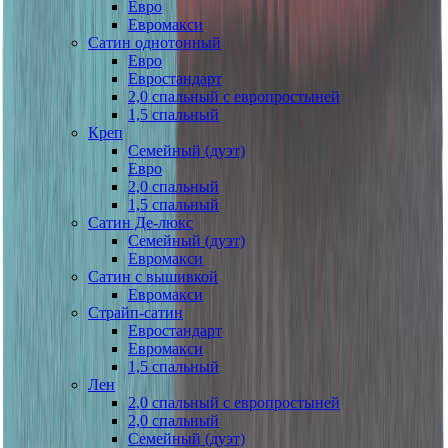
Евро
Евромакси
Сатин однотонный
Евро
Евростандарт
2,0 спальный с европростыней
1,5 спальный
Креп
Семейный (дуэт)
Евро
2,0 спальный
1,5 спальный
Сатин Де-люкс
Семейный (дуэт)
Евромакси
Сатин с вышивкой
Евромакси
Страйп-сатин
Евростандарт
Евромакси
1,5 спальный
Лен
2,0 спальный с европростыней
2,0 спальный
Семейный (дуэт)