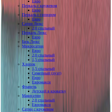
Евро
Перкаль с кружевом
Евро
Перкаль с гипюром
Евро
Сатин Люкс
2,0 спальный
Перкаль Люкс
Евро
Бязь Люкс
Микросатин
Евро
2,0 спальный
1,5 спальный
Хлопок
1,5 спальный
Семейный (дуэт)
Евро
Евромакси
Фланель
Детский в кроватку
Макосатин
2,0 спальный
Евромакси
Сатин с кружевом