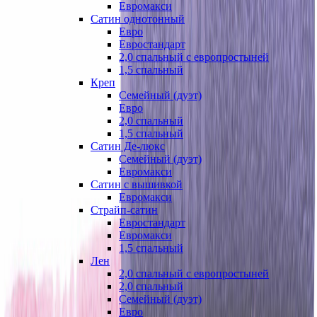
Евромакси
Сатин однотонный
Евро
Евростандарт
2,0 спальный с европростыней
1,5 спальный
Креп
Семейный (дуэт)
Евро
2,0 спальный
1,5 спальный
Сатин Де-люкс
Семейный (дуэт)
Евромакси
Сатин с вышивкой
Евромакси
Страйп-сатин
Евростандарт
Евромакси
1,5 спальный
Лен
2,0 спальный с европростыней
2,0 спальный
Семейный (дуэт)
Евро