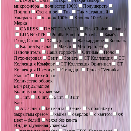
Бамбук
Бязь
Махр.
Махра-велюр
микрофибра
полиэстер 100%
Полушерсть
Поплин
Стеганное
Тик
Тик матрацный
Ультрастеп
хлопок 100%
Хлопок 100%, тик
Марка
CARESS
DANTELA VITA
First Choice
Juanna
LUNNOTTE
Pupilla Bambo
Soavita
Бамбук
Гранд Стиль
ГС
Доляна
Жаккардовое
Зоопарк
Калина Красная
Макси
Мистер плед
Наполнитель
Наша гордость
Оптима
Поло
Пухо-перовая
Свит
Соната
СТ Коллекция
СТ
Коллекция Комфорт
СТ Коллекция Оригинал
СТ
Коллекция Премиум
Стандарт
Тенсел "Veronica
Franko"
Тихий час
Количество оборок
нет результатов
Количество в упаковке
1 шт.
10 шт.
6 шт.
8 шт.
Кант
Атласный
без канта
бейка
в подгибку с
закрытым срезом
кайма
оверлок
с кантом
х/б,
цвет – белый
чехол без канта
Индивидуальная упаковка