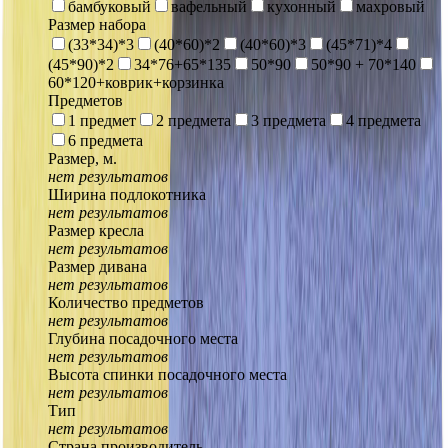
бамбуковый
вафельный
кухонный
махровый
Размер набора
(33*34)*3
(40*60)*2
(40*60)*3
(45*71)*4
(45*90)*2
34*76+65*135
50*90
50*90 + 70*140
60*120+коврик+корзинка
Предметов
1 предмет
2 предмета
3 предмета
4 предмета
6 предмета
Размер, м.
нет результатов
Ширина подлокотника
нет результатов
Размер кресла
нет результатов
Размер дивана
нет результатов
Количество предметов
нет результатов
Глубина посадочного места
нет результатов
Высота спинки посадочного места
нет результатов
Тип
нет результатов
Страна производитель