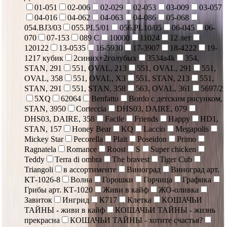
01-051
02-006
02-029
02-053
03-009
03-057
04-016
04-062
04-063
04-086
05-068
054.BJ3/03
055.PL5/01
056.PL10/05
06-045
06-
070
07-153
089 С
10000
11024
12 лет
120122
13-0535
16-5930
17-3907
18-4222
19-
1217 кубик
2синих+2голубых
3534a4k
354,
STAN, 291
551, OVAL, 213
551, OVAL, 291
551,
OVAL, 358
551, OVAL, X3
551, STAN, 213
551,
STAN, 291
551, STAN, 358
563, OVAL, 361
5697/2
5XQ
62064
Benfatto
Bordo с детским рисунком,
STAN, 3950
Corteccia
DHS03, DAIRE, 079
DHS03, DAIRE, 358
Facile
Friends
Happy
HD1,
STAN, 157
Honey Bear
KQ
Laccio
Megapolis
Mickey Star
Pecorella
Plait
Poseidon
Primo
Ragnatela
Romance
Roost
S
Super chicken
Teddy
Terra di ombra
The bravest
Tiger Cub
Triangoli
в ассортименте
Виноград
Виноград арт.
КТ-1026-8
Волна
Горошки
Горчица
Графика
Грибы арт. КТ-1020
Живи в кайф
ЖО-оливка
Завиток
Ингрид
К717
Клетка
КОШАЧЬИ
ТАЙНЫ - живи в кайф
КОШАЧЬИ ТАЙНЫ - жизнь
прекрасна
КОШАЧЬИ ТАЙНЫ - хотите счастья?