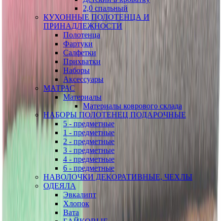
2,0 спальный
КУХОННЫЕ ПОЛОТЕНЦА И
ПРИНАДЛЕЖНОСТИ
Полотенца
Фартуки
Салфетки
Прихватки
Наборы
Аксессуары
МАТРАС
Материалы
Материалы коврового склада
НАБОРЫ ПОЛОТЕНЕЦ ПОДАРОЧНЫЕ
5 - предметные
1 - предметные
2 - предметные
3 - предметные
4 - предметные
6 - предметные
НАВОЛОЧКИ ДЕКОРАТИВНЫЕ, ЧЕХЛЫ
ОДЕЯЛА
Эвкалипт
Хлопок
Вата