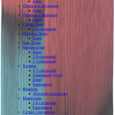
Евро
Перкаль с кружевом
Евро
Перкаль с гипюром
Евро
Сатин Люкс
2,0 спальный
Перкаль Люкс
Евро
Бязь Люкс
Микросатин
Евро
2,0 спальный
1,5 спальный
Хлопок
1,5 спальный
Семейный (дуэт)
Евро
Евромакси
Фланель
Детский в кроватку
Макосатин
2,0 спальный
Евромакси
Сатин с кружевом