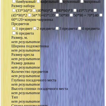
бамбуковый
вафельный
кухонный
махровый
Размер набора
(33*34)*3
(40*60)*2
(40*60)*3
(45*71)*4
(45*90)*2
34*76+65*135
50*90
50*90 + 70*140
60*120+коврик+корзинка
Предметов
1 предмет
2 предмета
3 предмета
4 предмета
6 предмета
Размер, м.
нет результатов
Ширина подлокотника
нет результатов
Размер кресла
нет результатов
Размер дивана
нет результатов
Количество предметов
нет результатов
Глубина посадочного места
нет результатов
Высота спинки посадочного места
нет результатов
Тип
нет результатов
Страна производитель