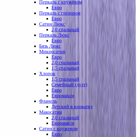
Перкаль с кружевом
Евро
Перкаль с гипюром
Евро
Сатин Люкс
2,0 спальный
Перкаль Люкс
Евро
Бязь Люкс
Микросатин
Евро
2,0 спальный
1,5 спальный
Хлопок
1,5 спальный
Семейный (дуэт)
Евро
Евромакси
Фланель
Детский в кроватку
Макосатин
2,0 спальный
Евромакси
Сатин с кружевом
Евро