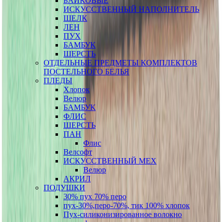
БАЙКОВЫЕ
ИСКУССТВЕННЫЙ НАПОЛНИТЕЛЬ
ШЕЛК
ЛЕН
ПУХ
БАМБУК
ШЕРСТЬ
ОТДЕЛЬНЫЕ ПРЕДМЕТЫ КОМПЛЕКТОВ
ПОСТЕЛЬНОГО БЕЛЬЯ
ПЛЕДЫ
Хлопок
Велюр
БАМБУК
ФЛИС
ШЕРСТЬ
ПАН
Флис
Велсофт
ИСКУССТВЕННЫЙ МЕХ
Велюр
АКРИЛ
ПОДУШКИ
30% пух 70% перо
пух-30%,перо-70%, тик 100% хлопок
Пух-силиконизированное волокно