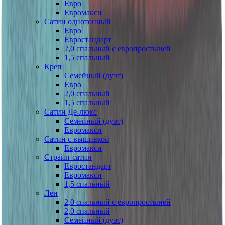
Евро
Евромакси
Сатин однотонный
Евро
Евростандарт
2,0 спальный с европростыней
1,5 спальный
Креп
Семейный (дуэт)
Евро
2,0 спальный
1,5 спальный
Сатин Де-люкс
Семейный (дуэт)
Евромакси
Сатин с вышивкой
Евромакси
Страйп-сатин
Евростандарт
Евромакси
1,5 спальный
Лен
2,0 спальный с европростыней
2,0 спальный
Семейный (дуэт)