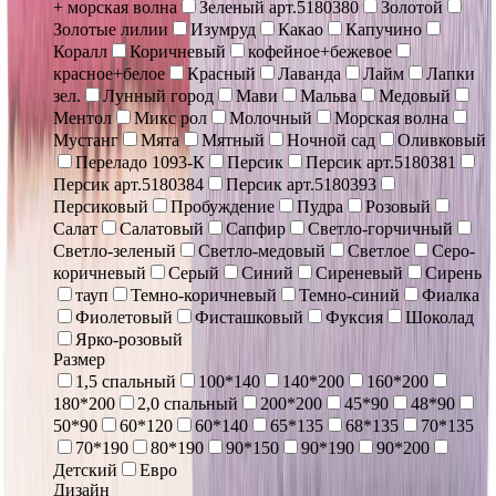
+ морская волна
Зеленый арт.5180380
Золотой
Золотые лилии
Изумруд
Какао
Капучино
Коралл
Коричневый
кофейное+бежевое
красное+белое
Красный
Лаванда
Лайм
Лапки
зел.
Лунный город
Мави
Мальва
Медовый
Ментол
Микс рол
Молочный
Морская волна
Мустанг
Мята
Мятный
Ночной сад
Оливковый
Переладо 1093-К
Персик
Персик арт.5180381
Персик арт.5180384
Персик арт.5180393
Персиковый
Пробуждение
Пудра
Розовый
Салат
Салатовый
Сапфир
Светло-горчичный
Светло-зеленый
Светло-медовый
Светлое
Серо-
коричневый
Серый
Синий
Сиреневый
Сирень
тауп
Темно-коричневый
Темно-синий
Фиалка
Фиолетовый
Фисташковый
Фуксия
Шоколад
Ярко-розовый
Размер
1,5 спальный
100*140
140*200
160*200
180*200
2,0 спальный
200*200
45*90
48*90
50*90
60*120
60*140
65*135
68*135
70*135
70*190
80*190
90*150
90*190
90*200
Детский
Евро
Дизайн