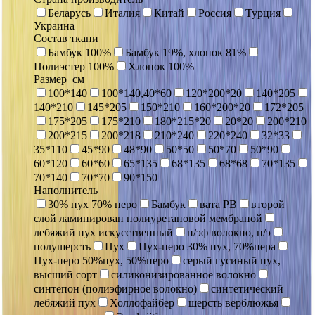
Беларусь
Италия
Китай
Россия
Турция
Украина
Состав ткани
Бамбук 100%
Бамбук 19%, хлопок 81%
Полиэстер 100%
Хлопок 100%
Размер_см
100*140
100*140,40*60
120*200*20
140*205
140*210
145*205
150*210
160*200*20
172*205
175*205
175*210
180*215*20
20*20
200*210
200*215
200*218
210*240
220*240
32*33
35*110
45*90
48*90
50*50
50*70
50*90
60*120
60*60
65*135
68*135
68*68
70*135
70*140
70*70
90*150
Наполнитель
30% пух 70% перо
Бамбук
вата РВ
второй
слой ламинирован полиуретановой мембраной
лебяжий пух искусственный
п/эф волокно, п/э
полушерсть
Пух
Пух-перо 30% пух, 70%пера
Пух-перо 50%пух, 50%перо
серый гусиный пух,
высший сорт
силиконизированное волокно
синтепон (полиэфирное волокно)
синтетический
лебяжий пух
Холлофайбер
шерсть верблюжья