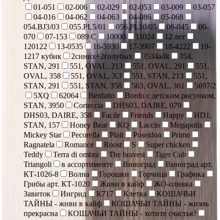
01-051
02-006
02-029
02-053
03-009
03-057
04-016
04-062
04-063
04-086
05-068
054.BJ3/03
055.PL5/01
056.PL10/05
06-045
06-
070
07-153
089 С
10000
11024
12 лет
120122
13-0535
16-5930
17-3907
18-4222
19-
1217 кубик
2синих+2голубых
3534a4k
354,
STAN, 291
551, OVAL, 213
551, OVAL, 291
551,
OVAL, 358
551, OVAL, X3
551, STAN, 213
551,
STAN, 291
551, STAN, 358
563, OVAL, 361
5697/2
5XQ
62064
Benfatto
Bordo с детским рисунком,
STAN, 3950
Corteccia
DHS03, DAIRE, 079
DHS03, DAIRE, 358
Facile
Friends
Happy
HD1,
STAN, 157
Honey Bear
KQ
Laccio
Megapolis
Mickey Star
Pecorella
Plait
Poseidon
Primo
Ragnatela
Romance
Roost
S
Super chicken
Teddy
Terra di ombra
The bravest
Tiger Cub
Triangoli
в ассортименте
Виноград
Виноград арт.
КТ-1026-8
Волна
Горошки
Горчица
Графика
Грибы арт. КТ-1020
Живи в кайф
ЖО-оливка
Завиток
Ингрид
К717
Клетка
КОШАЧЬИ
ТАЙНЫ - живи в кайф
КОШАЧЬИ ТАЙНЫ - жизнь
прекрасна
КОШАЧЬИ ТАЙНЫ - хотите счастья?