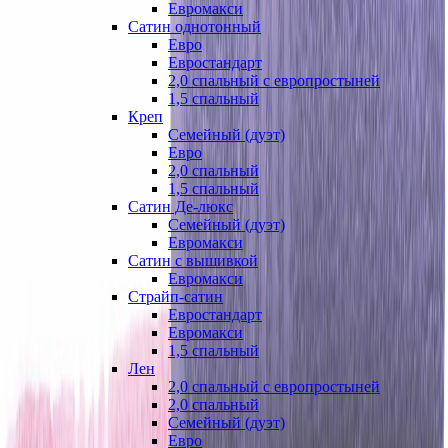
Евромакси
Сатин однотонный
Евро
Евростандарт
2,0 спальный с европростыней
1,5 спальный
Креп
Семейный (дуэт)
Евро
2,0 спальный
1,5 спальный
Сатин Де-люкс
Семейный (дуэт)
Евромакси
Сатин с вышивкой
Евромакси
Страйп-сатин
Евростандарт
Евромакси
1,5 спальный
Лен
2,0 спальный с европростыней
2,0 спальный
Семейный (дуэт)
Евро