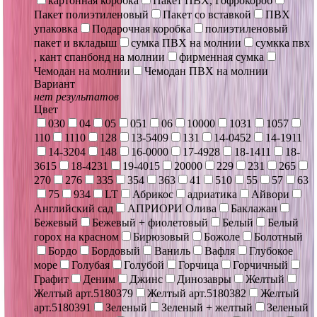
картонная коробка
Пакет ПВХ, Гофрокороб
Пакет полиэтиленовый
Пакет со вставкой
ПВХ
упаковка
Подарочная коробка
полиэтиленовый
пакет и вкладыш
сумка ПВХ на молнии
сумкка пвх
, кант спанбонд на молнии
фирменная сумка
Чемодан на молнии
Чемодан ПВХ на молнии
Вариант
нет результатов
Цвет
030
04
05
051
06
10000
1031
1057
110
1110
128
13-5409
131
14-0452
14-1911
14-3204
148
16-0000
17-4928
18-1411
18-
3615
18-4231
19-4015
20000
229
231
265
270
276
335
354
363
41
510
55
57
63
75
934
LT
Абрикос
адриатика
Айвори
Английский сад
АПРИОРИ Олива
Баклажан
Бежевый
Бежевый + фиолетовый
Белый
Белый
горох на красном
Бирюзовый
Божоле
Болотный
Бордо
Бордовый
Ваниль
Вафля
Глубокое
море
Голубая
Голубой
Горчица
Горчичный
Графит
Деним
Джинс
Динозавры
Желтый
Желтый арт.5180379
Желтый арт.5180382
Желтый
арт.5180391
Зеленый
Зеленый + желтый
Зеленый