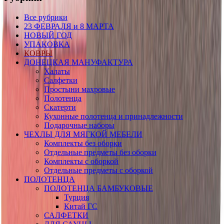
Все рубрики
23 ФЕВРАЛЯ и 8 МАРТА
НОВЫЙ ГОД
УПАКОВКА
КОВРЫ
ДОНЕЦКАЯ МАНУФАКТУРА
Халаты
Салфетки
Простыни махровые
Полотенца
Скатерти
Кухонные полотенца и принадлежности
Подарочные наборы
ЧЕХЛЫ ДЛЯ МЯГКОЙ МЕБЕЛИ
Комплекты без оборки
Отдельные предметы без оборки
Комплекты с оборкой
Отдельные предметы с оборкой
ПОЛОТЕНЦА
ПОЛОТЕНЦА БАМБУКОВЫЕ
Турция
Китай ГС
САЛФЕТКИ