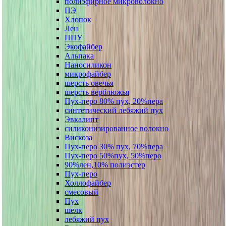
полиэфирное микроволокно
ПЭ
Хлопок
Лен
ППУ
Экофайбер
Альпака
Наносиликон
микрофайбер
шерсть овечья
шерсть верблюжья
Пух-перо 80% пух, 20%пера
синтетический лебяжий пух
Эвкалипт
силиконизированное волокно
Вискоза
Пух-перо 30% пух, 70%пера
Пух-перо 50%пух, 50%перо
90%лен,10% полиэстер
Пух-перо
Холлофайбер
смесовый
Пух
шелк
лебяжий пух