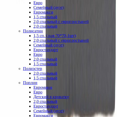
Евро
Семейный (дуэт)
Евромакси
1,5 спальный
2,0 спальный с европростыней
2,0 спальный
Полисатин
1,5 сп. (.нав 70*70-1шт)
2,0 спальный с европростыней
Семейный (дуэт)
Евростандарт
Евро
2,0 спальный
1,5 спальный
Полиэстер
2,0 спальный
1,5 спальный
Поплин
Евромини
Евро
Детский в кроватку
2,0 спальный
Евростандарт
Семейный (дуэт)
Евромакси