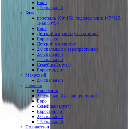
Евро
1,5 спальный
Бязь
простынь 100*150, пододеяльник 147*115,
1нав 50*50
Евро
Детский в кроватку на резинке
Евромакси
Детский в кроватку
2,0 спальный с европростыней
2,0 спальный
1,5 спальный
Семейный (дуэт)
Евростандарт
Махровый
2,0 спальный
Перкаль
Евро мини
2,0 спальный с европростыней
Евро
Семейный (дуэт)
Евростандарт
2,0 спальный
1,5 спальный
Поликоттон