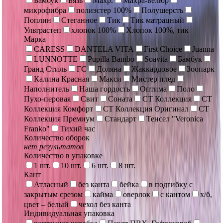
Бамбук
Бязь
Махр.
Махра-велюр
микрофибра
полиэстер 100%
Полушерсть
Поплин
Стеганное
Тик
Тик матрацный
Ультрастеп
хлопок 100%
Хлопок 100%, тик
Марка
CARESS
DANTELA VITA
First Choice
Juanna
LUNNOTTE
Pupilla Bambo
Soavita
Бамбук
Гранд Стиль
ГС
Доляна
Жаккардовое
Зоопарк
Калина Красная
Макси
Мистер плед
Наполнитель
Наша гордость
Оптима
Поло
Пухо-перовая
Свит
Соната
СТ Коллекция
СТ
Коллекция Комфорт
СТ Коллекция Оригинал
СТ
Коллекция Премиум
Стандарт
Тенсел "Veronica
Franko"
Тихий час
Количество оборок
нет результатов
Количество в упаковке
1 шт.
10 шт.
6 шт.
8 шт.
Кант
Атласный
без канта
бейка
в подгибку с
закрытым срезом
кайма
оверлок
с кантом
х/б,
цвет – белый
чехол без канта
Индивидуальная упаковка