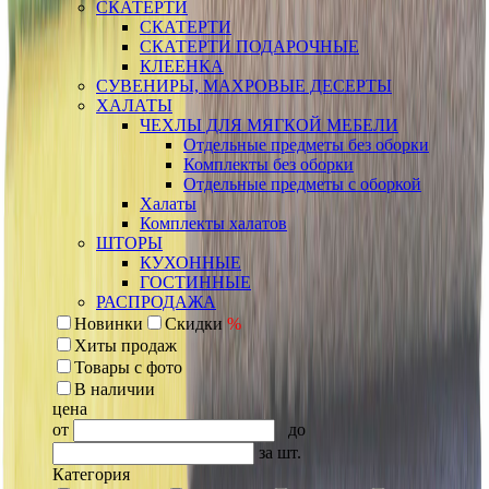
СКАТЕРТИ
СКАТЕРТИ
СКАТЕРТИ ПОДАРОЧНЫЕ
КЛЕЕНКА
СУВЕНИРЫ, МАХРОВЫЕ ДЕСЕРТЫ
ХАЛАТЫ
ЧЕХЛЫ ДЛЯ МЯГКОЙ МЕБЕЛИ
Отдельные предметы без оборки
Комплекты без оборки
Отдельные предметы с оборкой
Халаты
Комплекты халатов
ШТОРЫ
КУХОННЫЕ
ГОСТИННЫЕ
РАСПРОДАЖА
Новинки
Скидки
%
Хиты продаж
Товары с фото
В наличии
цена
от
до
за шт.
Категория