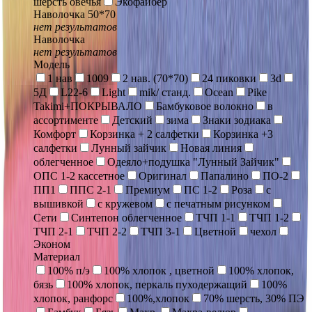
шерсть овечья
Экофайбер
Наволочка 50*70
нет результатов
Наволочка
нет результатов
Модель
1 нав
1009
2 нав. (70*70)
24 пиковки
3d
5Д
L22-6
Light
mik/ станд.
Ocean
Pike
Takimi+ПОКРЫВАЛО
Бамбуковое волокно
в
ассортименте
Детский
зима
Знаки зодиака
Комфорт
Корзинка + 2 салфетки
Корзинка +3
салфетки
Лунный зайчик
Новая линия
облегченное
Одеяло+подушка "Лунный Зайчик"
ОПС 1-2 кассетное
Оригинал
Папалино
ПО-2
ПП1
ППС 2-1
Премиум
ПС 1-2
Роза
с
вышивкой
с кружевом
с печатным рисунком
Сети
Синтепон облегченное
ТЧП 1-1
ТЧП 1-2
ТЧП 2-1
ТЧП 2-2
ТЧП 3-1
Цветной
чехол
Эконом
Материал
100% п/э
100% хлопок , цветной
100% хлопок,
бязь
100% хлопок, перкаль пуходержащий
100%
хлопок, ранфорс
100%,хлопок
70% шерсть, 30% ПЭ