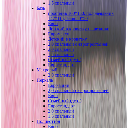
1,5 спальный
Бязь
простынь 100*150, пододеяльник
147*115, 1нав 50*50
Евро
Детский в кроватку на резинке
Евромакси
Детский в кроватку
2,0 спальный с европростыней
2,0 спальный
1,5 спальный
Семейный (дуэт)
Евростандарт
Махровый
2,0 спальный
Перкаль
Евро мини
2,0 спальный с европростыней
Евро
Семейный (дуэт)
Евростандарт
2,0 спальный
1,5 спальный
Поликоттон
Евро