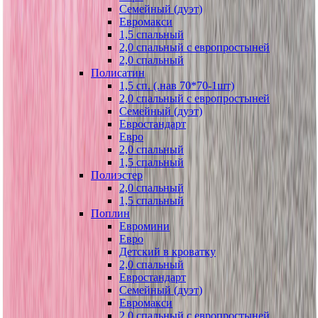
Семейный (дуэт)
Евромакси
1,5 спальный
2,0 спальный с европростыней
2,0 спальный
Полисатин
1,5 сп. (.нав 70*70-1шт)
2,0 спальный с европростыней
Семейный (дуэт)
Евростандарт
Евро
2,0 спальный
1,5 спальный
Полиэстер
2,0 спальный
1,5 спальный
Поплин
Евромини
Евро
Детский в кроватку
2,0 спальный
Евростандарт
Семейный (дуэт)
Евромакси
2,0 спальный с европростыней