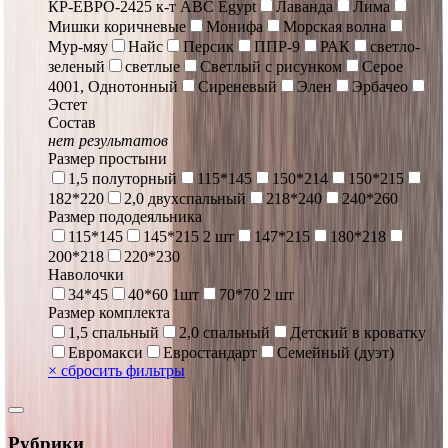
КР-ЕВРО-2425 к-т ABC Egypt
Лаванда
Лима
Мишки коричневые
Монифа
Морская волна
Мур-мяу
Найс
Персик
ППР-9
РАК
светло-
зеленый
светлые
Светлый с рисунком
Серое
4001, Однотонный
Сиреневый
Элен
Эрбачео
Эстет
Состав
нет результатов
Размер простыни
1,5 полуторный
115*145
150*214
150*215
182*220
2,0 двухспальный
218*240
240*260
Размер пододеяльника
115*145
145*215 2 шт
147*215
180*218
200*218
220*230
Наволочки
34*45
40*60 1шт
70*70 2 шт
Размер комплекта
1,5 спальный
2,0 спальный
Детский в кроватку
Евромакси
Евростандарт
Семейный (дуэт)
×
сбросить фильтры
Рубрики