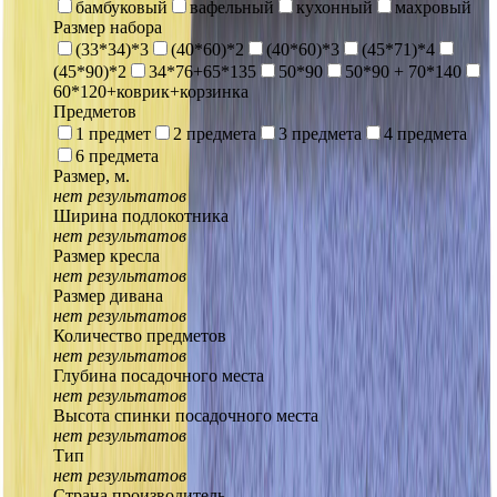
бамбуковый
вафельный
кухонный
махровый
Размер набора
(33*34)*3
(40*60)*2
(40*60)*3
(45*71)*4
(45*90)*2
34*76+65*135
50*90
50*90 + 70*140
60*120+коврик+корзинка
Предметов
1 предмет
2 предмета
3 предмета
4 предмета
6 предмета
Размер, м.
нет результатов
Ширина подлокотника
нет результатов
Размер кресла
нет результатов
Размер дивана
нет результатов
Количество предметов
нет результатов
Глубина посадочного места
нет результатов
Высота спинки посадочного места
нет результатов
Тип
нет результатов
Страна производитель