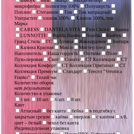
Бамбук
Бязь
Махр.
Махра-велюр
микрофибра
полиэстер 100%
Полушерсть
Поплин
Стеганное
Тик
Тик матрацный
Ультрастеп
хлопок 100%
Хлопок 100%, тик
Марка
CARESS
DANTELA VITA
First Choice
Juanna
LUNNOTTE
Pupilla Bambo
Soavita
Бамбук
Гранд Стиль
ГС
Доляна
Жаккардовое
Зоопарк
Калина Красная
Макси
Мистер плед
Наполнитель
Наша гордость
Оптима
Поло
Пухо-перовая
Свит
Соната
СТ Коллекция
СТ
Коллекция Комфорт
СТ Коллекция Оригинал
СТ
Коллекция Премиум
Стандарт
Тенсел "Veronica
Franko"
Тихий час
Количество оборок
нет результатов
Количество в упаковке
1 шт.
10 шт.
6 шт.
8 шт.
Кант
Атласный
без канта
бейка
в подгибку с
закрытым срезом
кайма
оверлок
с кантом
х/б,
цвет – белый
чехол без канта
Индивидуальная упаковка