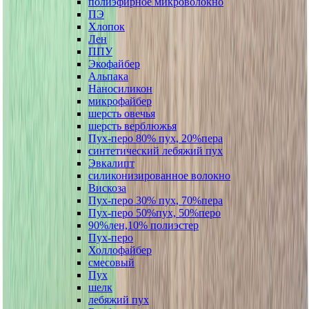
полиэфирное микроволокно
ПЭ
Хлопок
Лен
ППУ
Экофайбер
Альпака
Наносиликон
микрофайбер
шерсть овечья
шерсть верблюжья
Пух-перо 80% пух, 20%пера
синтетический лебяжий пух
Эвкалипт
силиконизированное волокно
Вискоза
Пух-перо 30% пух, 70%пера
Пух-перо 50%пух, 50%перо
90%лен,10% полиэстер
Пух-перо
Холлофайбер
смесовый
Пух
шелк
лебяжий пух