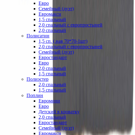
Евро
Семейный (дуэт)
Евромакси
1,5 спальный
2,0 спальный с европростыней
2,0 спальный
Полисатин
1,5 сп. (.нав 70*70-1шт)
2,0 спальный с европростыней
Семейный (дуэт)
Евростандарт
Евро
2,0 спальный
1,5 спальный
Полиэстер
2,0 спальный
1,5 спальный
Поплин
Евромини
Евро
Детский в кроватку
2,0 спальный
Евростандарт
Семейный (дуэт)
Евромакси