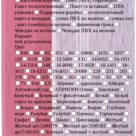
картонная коробка
Пакет ПВХ, Гофрокороб
Пакет полиэтиленовый
Пакет со вставкой
ПВХ
упаковка
Подарочная коробка
полиэтиленовый
пакет и вкладыш
сумка ПВХ на молнии
сумкка пвх
, кант спанбонд на молнии
фирменная сумка
Чемодан на молнии
Чемодан ПВХ на молнии
Вариант
нет результатов
Цвет
030
04
05
051
06
10000
1031
1057
110
1110
128
13-5409
131
14-0452
14-1911
14-3204
148
16-0000
17-4928
18-1411
18-
3615
18-4231
19-4015
20000
229
231
265
270
276
335
354
363
41
510
55
57
63
75
934
LT
Абрикос
адриатика
Айвори
Английский сад
АПРИОРИ Олива
Баклажан
Бежевый
Бежевый + фиолетовый
Белый
Белый
горох на красном
Бирюзовый
Божоле
Болотный
Бордо
Бордовый
Ваниль
Вафля
Глубокое
море
Голубая
Голубой
Горчица
Горчичный
Графит
Деним
Джинс
Динозавры
Желтый
Желтый арт.5180379
Желтый арт.5180382
Желтый
арт.5180391
Зеленый
Зеленый + желтый
Зеленый