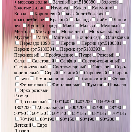
+ морская волна
Зеленый арт.5180380
Золотой
Золотые лилии
Изумруд
Какао
Капучино
Коралл
Коричневый
кофейное+бежевое
красное+белое
Красный
Лаванда
Лайм
Лапки
зел.
Лунный город
Мави
Мальва
Медовый
Ментол
Микс рол
Молочный
Морская волна
Мустанг
Мята
Мятный
Ночной сад
Оливковый
Переладо 1093-К
Персик
Персик арт.5180381
Персик арт.5180384
Персик арт.5180393
Персиковый
Пробуждение
Пудра
Розовый
Салат
Салатовый
Сапфир
Светло-горчичный
Светло-зеленый
Светло-медовый
Светлое
Серо-
коричневый
Серый
Синий
Сиреневый
Сирень
тауп
Темно-коричневый
Темно-синий
Фиалка
Фиолетовый
Фисташковый
Фуксия
Шоколад
Ярко-розовый
Размер
1,5 спальный
100*140
140*200
160*200
180*200
2,0 спальный
200*200
45*90
48*90
50*90
60*120
60*140
65*135
68*135
70*135
70*190
80*190
90*150
90*190
90*200
Детский
Евро
Дизайн