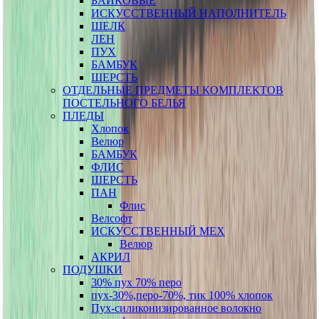
БАЙКОВЫЕ
ИСКУССТВЕННЫЙ НАПОЛНИТЕЛЬ
ШЕЛК
ЛЕН
ПУХ
БАМБУК
ШЕРСТЬ
ОТДЕЛЬНЫЕ ПРЕДМЕТЫ КОМПЛЕКТОВ
ПОСТЕЛЬНОГО БЕЛЬЯ
ПЛЕДЫ
Хлопок
Велюр
БАМБУК
ФЛИС
ШЕРСТЬ
ПАН
Флис
Велсофт
ИСКУССТВЕННЫЙ МЕХ
Велюр
АКРИЛ
ПОДУШКИ
30% пух 70% перо
пух-30%,перо-70%, тик 100% хлопок
Пух-силиконизированное волокно