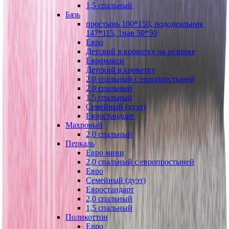
1,5 спальный
Бязь
простынь 100*150, пододеяльник
147*115, 1нав 50*50
Евро
Детский в кроватку на резинке
Евромакси
Детский в кроватку
2,0 спальный с европростыней
2,0 спальный
1,5 спальный
Семейный (дуэт)
Евростандарт
Махровый
2,0 спальный
Перкаль
Евро мини
2,0 спальный с европростыней
Евро
Семейный (дуэт)
Евростандарт
2,0 спальный
1,5 спальный
Поликоттон
Евро