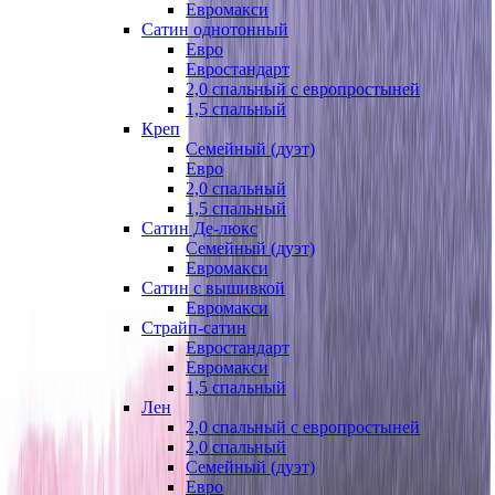
Евромакси
Сатин однотонный
Евро
Евростандарт
2,0 спальный с европростыней
1,5 спальный
Креп
Семейный (дуэт)
Евро
2,0 спальный
1,5 спальный
Сатин Де-люкс
Семейный (дуэт)
Евромакси
Сатин с вышивкой
Евромакси
Страйп-сатин
Евростандарт
Евромакси
1,5 спальный
Лен
2,0 спальный с европростыней
2,0 спальный
Семейный (дуэт)
Евро