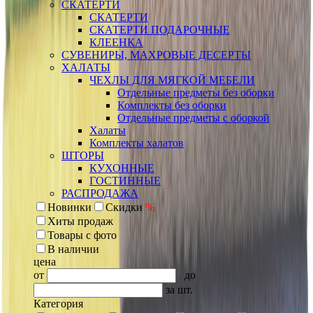
СКАТЕРТИ
СКАТЕРТИ
СКАТЕРТИ ПОДАРОЧНЫЕ
КЛЕЕНКА
СУВЕНИРЫ, МАХРОВЫЕ ДЕСЕРТЫ
ХАЛАТЫ
ЧЕХЛЫ ДЛЯ МЯГКОЙ МЕБЕЛИ
Отдельные предметы без оборки
Комплекты без оборки
Отдельные предметы с оборкой
Халаты
Комплекты халатов
ШТОРЫ
КУХОННЫЕ
ГОСТИННЫЕ
РАСПРОДАЖА
Новинки
Скидки
%
Хиты продаж
Товары с фото
В наличии
цена
от
до
за шт.
Категория