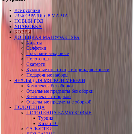
Все рубрики
23 ФЕВРАЛЯ и 8 МАРТА
НОВЫЙ ГОД
УПАКОВКА
КОВРЫ
ДОНЕЦКАЯ МАНУФАКТУРА
Халаты
Салфетки
Простыни махровые
Полотенца
Скатерти
Кухонные полотенца и принадлежности
Подарочные наборы
ЧЕХЛЫ ДЛЯ МЯГКОЙ МЕБЕЛИ
Комплекты без оборки
Отдельные предметы без оборки
Комплекты с оборкой
Отдельные предметы с оборкой
ПОЛОТЕНЦА
ПОЛОТЕНЦА БАМБУКОВЫЕ
Турция
Китай ГС
САЛФЕТКИ