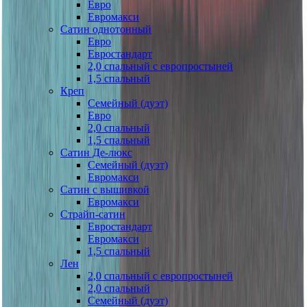
Евро
Евромакси
Сатин однотонный
Евро
Евростандарт
2,0 спальный с европростыней
1,5 спальный
Креп
Семейный (дуэт)
Евро
2,0 спальный
1,5 спальный
Сатин Де-люкс
Семейный (дуэт)
Евромакси
Сатин с вышивкой
Евромакси
Страйп-сатин
Евростандарт
Евромакси
1,5 спальный
Лен
2,0 спальный с европростыней
2,0 спальный
Семейный (дуэт)