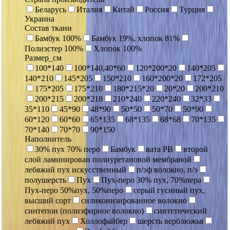
Беларусь
Италия
Китай
Россия
Турция
Украина
Состав ткани
Бамбук 100%
Бамбук 19%, хлопок 81%
Полиэстер 100%
Хлопок 100%
Размер_см
100*140
100*140,40*60
120*200*20
140*205
140*210
145*205
150*210
160*200*20
172*205
175*205
175*210
180*215*20
20*20
200*210
200*215
200*218
210*240
220*240
32*33
35*110
45*90
48*90
50*50
50*70
50*90
60*120
60*60
65*135
68*135
68*68
70*135
70*140
70*70
90*150
Наполнитель
30% пух 70% перо
Бамбук
вата РВ
второй
слой ламинирован полиуретановой мембраной
лебяжий пух искусственный
п/эф волокно, п/э
полушерсть
Пух
Пух-перо 30% пух, 70%пера
Пух-перо 50%пух, 50%перо
серый гусиный пух,
высший сорт
силиконизированное волокно
синтепон (полиэфирное волокно)
синтетический
лебяжий пух
Холлофайбер
шерсть верблюжья