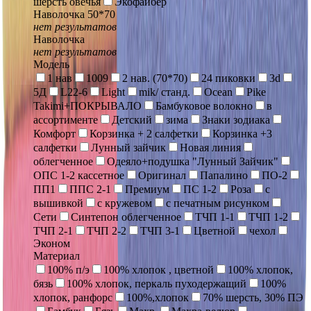
шерсть овечья
Экофайбер
Наволочка 50*70
нет результатов
Наволочка
нет результатов
Модель
1 нав
1009
2 нав. (70*70)
24 пиковки
3d
5Д
L22-6
Light
mik/ станд.
Ocean
Pike
Takimi+ПОКРЫВАЛО
Бамбуковое волокно
в
ассортименте
Детский
зима
Знаки зодиака
Комфорт
Корзинка + 2 салфетки
Корзинка +3
салфетки
Лунный зайчик
Новая линия
облегченное
Одеяло+подушка "Лунный Зайчик"
ОПС 1-2 кассетное
Оригинал
Папалино
ПО-2
ПП1
ППС 2-1
Премиум
ПС 1-2
Роза
с
вышивкой
с кружевом
с печатным рисунком
Сети
Синтепон облегченное
ТЧП 1-1
ТЧП 1-2
ТЧП 2-1
ТЧП 2-2
ТЧП 3-1
Цветной
чехол
Эконом
Материал
100% п/э
100% хлопок , цветной
100% хлопок,
бязь
100% хлопок, перкаль пуходержащий
100%
хлопок, ранфорс
100%,хлопок
70% шерсть, 30% ПЭ