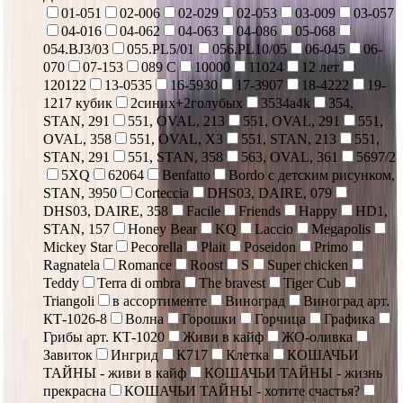
01-051
02-006
02-029
02-053
03-009
03-057
04-016
04-062
04-063
04-086
05-068
054.BJ3/03
055.PL5/01
056.PL10/05
06-045
06-
070
07-153
089 С
10000
11024
12 лет
120122
13-0535
16-5930
17-3907
18-4222
19-
1217 кубик
2синих+2голубых
3534a4k
354,
STAN, 291
551, OVAL, 213
551, OVAL, 291
551,
OVAL, 358
551, OVAL, X3
551, STAN, 213
551,
STAN, 291
551, STAN, 358
563, OVAL, 361
5697/2
5XQ
62064
Benfatto
Bordo с детским рисунком,
STAN, 3950
Corteccia
DHS03, DAIRE, 079
DHS03, DAIRE, 358
Facile
Friends
Happy
HD1,
STAN, 157
Honey Bear
KQ
Laccio
Megapolis
Mickey Star
Pecorella
Plait
Poseidon
Primo
Ragnatela
Romance
Roost
S
Super chicken
Teddy
Terra di ombra
The bravest
Tiger Cub
Triangoli
в ассортименте
Виноград
Виноград арт.
КТ-1026-8
Волна
Горошки
Горчица
Графика
Грибы арт. КТ-1020
Живи в кайф
ЖО-оливка
Завиток
Ингрид
К717
Клетка
КОШАЧЬИ
ТАЙНЫ - живи в кайф
КОШАЧЬИ ТАЙНЫ - жизнь
прекрасна
КОШАЧЬИ ТАЙНЫ - хотите счастья?