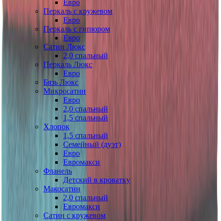
Евро
Перкаль с кружевом
Евро
Перкаль с гипюром
Евро
Сатин Люкс
2,0 спальный
Перкаль Люкс
Евро
Бязь Люкс
Микросатин
Евро
2,0 спальный
1,5 спальный
Хлопок
1,5 спальный
Семейный (дуэт)
Евро
Евромакси
Фланель
Детский в кроватку
Макосатин
2,0 спальный
Евромакси
Сатин с кружевом