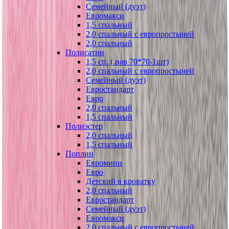
Семейный (дуэт)
Евромакси
1,5 спальный
2,0 спальный с европростыней
2,0 спальный
Полисатин
1,5 сп. (.нав 70*70-1шт)
2,0 спальный с европростыней
Семейный (дуэт)
Евростандарт
Евро
2,0 спальный
1,5 спальный
Полиэстер
2,0 спальный
1,5 спальный
Поплин
Евромини
Евро
Детский в кроватку
2,0 спальный
Евростандарт
Семейный (дуэт)
Евромакси
2,0 спальный с европростыней