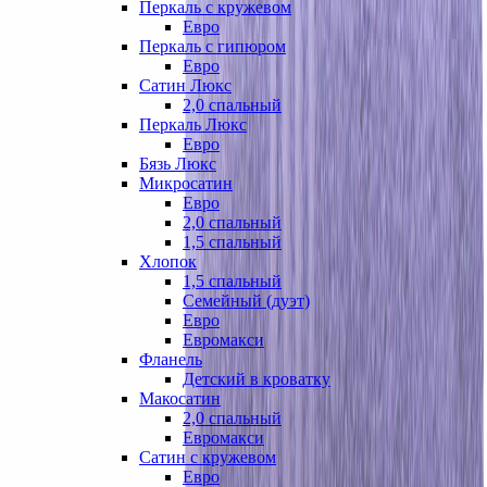
Перкаль с кружевом
Евро
Перкаль с гипюром
Евро
Сатин Люкс
2,0 спальный
Перкаль Люкс
Евро
Бязь Люкс
Микросатин
Евро
2,0 спальный
1,5 спальный
Хлопок
1,5 спальный
Семейный (дуэт)
Евро
Евромакси
Фланель
Детский в кроватку
Макосатин
2,0 спальный
Евромакси
Сатин с кружевом
Евро