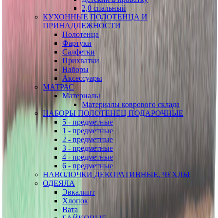
2,0 спальный
КУХОННЫЕ ПОЛОТЕНЦА И
ПРИНАДЛЕЖНОСТИ
Полотенца
Фартуки
Салфетки
Прихватки
Наборы
Аксессуары
МАТРАС
Материалы
Материалы коврового склада
НАБОРЫ ПОЛОТЕНЕЦ ПОДАРОЧНЫЕ
5 - предметные
1 - предметные
2 - предметные
3 - предметные
4 - предметные
6 - предметные
НАВОЛОЧКИ ДЕКОРАТИВНЫЕ, ЧЕХЛЫ
ОДЕЯЛА
Эвкалипт
Хлопок
Вата