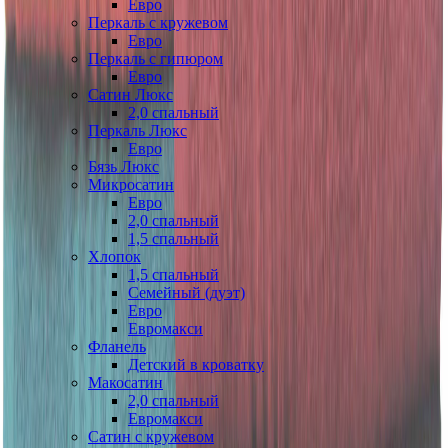
Евро
Перкаль с кружевом
Евро
Перкаль с гипюром
Евро
Сатин Люкс
2,0 спальный
Перкаль Люкс
Евро
Бязь Люкс
Микросатин
Евро
2,0 спальный
1,5 спальный
Хлопок
1,5 спальный
Семейный (дуэт)
Евро
Евромакси
Фланель
Детский в кроватку
Макосатин
2,0 спальный
Евромакси
Сатин с кружевом