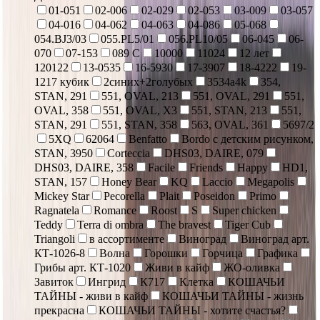
01-051
02-006
02-029
02-053
03-009
03-057
04-016
04-062
04-063
04-086
05-068
054.BJ3/03
055.PL5/01
056.PL10/05
06-045
06-
070
07-153
089 С
10000
11024
12 лет
120122
13-0535
16-5930
17-3907
18-4222
19-
1217 кубик
2синих+2голубых
3534a4k
354,
STAN, 291
551, OVAL, 213
551, OVAL, 291
551,
OVAL, 358
551, OVAL, X3
551, STAN, 213
551,
STAN, 291
551, STAN, 358
563, OVAL, 361
5697/2
5XQ
62064
Benfatto
Bordo с детским рисунком,
STAN, 3950
Corteccia
DHS03, DAIRE, 079
DHS03, DAIRE, 358
Facile
Friends
Happy
HD1,
STAN, 157
Honey Bear
KQ
Laccio
Megapolis
Mickey Star
Pecorella
Plait
Poseidon
Primo
Ragnatela
Romance
Roost
S
Super chicken
Teddy
Terra di ombra
The bravest
Tiger Cub
Triangoli
в ассортименте
Виноград
Виноград арт.
КТ-1026-8
Волна
Горошки
Горчица
Графика
Грибы арт. КТ-1020
Живи в кайф
ЖО-оливка
Завиток
Ингрид
К717
Клетка
КОШАЧЬИ
ТАЙНЫ - живи в кайф
КОШАЧЬИ ТАЙНЫ - жизнь
прекрасна
КОШАЧЬИ ТАЙНЫ - хотите счастья?