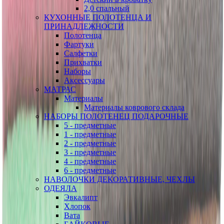
2,0 спальный
КУХОННЫЕ ПОЛОТЕНЦА И
ПРИНАДЛЕЖНОСТИ
Полотенца
Фартуки
Салфетки
Прихватки
Наборы
Аксессуары
МАТРАС
Материалы
Материалы коврового склада
НАБОРЫ ПОЛОТЕНЕЦ ПОДАРОЧНЫЕ
5 - предметные
1 - предметные
2 - предметные
3 - предметные
4 - предметные
6 - предметные
НАВОЛОЧКИ ДЕКОРАТИВНЫЕ, ЧЕХЛЫ
ОДЕЯЛА
Эвкалипт
Хлопок
Вата