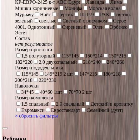
КР-ЕВРО-2425 к-т ABC Egypt
Лаванда
Лима
Мишки коричневые
Монифа
Морская волна
Мур-мяу
Найс
Персик
ППР-9
РАК
светло-
зеленый
светлые
Светлый с рисунком
Серое
4001, Однотонный
Сиреневый
Элен
Эрбачео
Эстет
Состав
нет результатов
Размер простыни
1,5 полуторный
115*145
150*214
150*215
182*220
2,0 двухспальный
218*240
240*260
Размер пододеяльника
115*145
145*215 2 шт
147*215
180*218
200*218
220*230
Наволочки
34*45
40*60 1шт
70*70 2 шт
Размер комплекта
1,5 спальный
2,0 спальный
Детский в кроватку
Евромакси
Евростандарт
Семейный (дуэт)
×
сбросить фильтры
Рубрики