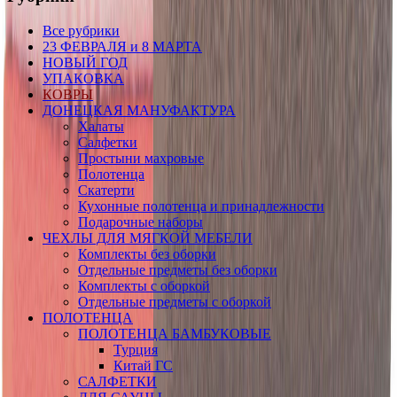
Все рубрики
23 ФЕВРАЛЯ и 8 МАРТА
НОВЫЙ ГОД
УПАКОВКА
КОВРЫ
ДОНЕЦКАЯ МАНУФАКТУРА
Халаты
Салфетки
Простыни махровые
Полотенца
Скатерти
Кухонные полотенца и принадлежности
Подарочные наборы
ЧЕХЛЫ ДЛЯ МЯГКОЙ МЕБЕЛИ
Комплекты без оборки
Отдельные предметы без оборки
Комплекты с оборкой
Отдельные предметы с оборкой
ПОЛОТЕНЦА
ПОЛОТЕНЦА БАМБУКОВЫЕ
Турция
Китай ГС
САЛФЕТКИ