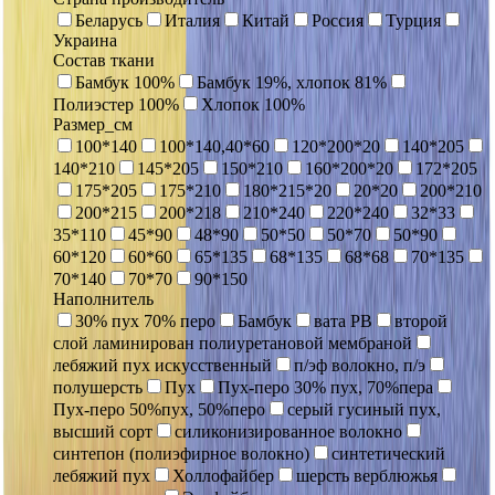
Беларусь
Италия
Китай
Россия
Турция
Украина
Состав ткани
Бамбук 100%
Бамбук 19%, хлопок 81%
Полиэстер 100%
Хлопок 100%
Размер_см
100*140
100*140,40*60
120*200*20
140*205
140*210
145*205
150*210
160*200*20
172*205
175*205
175*210
180*215*20
20*20
200*210
200*215
200*218
210*240
220*240
32*33
35*110
45*90
48*90
50*50
50*70
50*90
60*120
60*60
65*135
68*135
68*68
70*135
70*140
70*70
90*150
Наполнитель
30% пух 70% перо
Бамбук
вата РВ
второй
слой ламинирован полиуретановой мембраной
лебяжий пух искусственный
п/эф волокно, п/э
полушерсть
Пух
Пух-перо 30% пух, 70%пера
Пух-перо 50%пух, 50%перо
серый гусиный пух,
высший сорт
силиконизированное волокно
синтепон (полиэфирное волокно)
синтетический
лебяжий пух
Холлофайбер
шерсть верблюжья