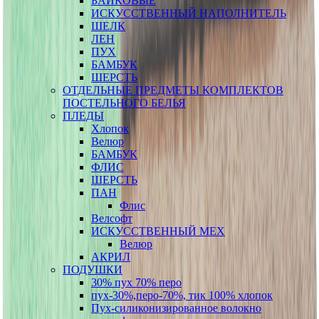
БАЙКОВЫЕ
ИСКУССТВЕННЫЙ НАПОЛНИТЕЛЬ
ШЕЛК
ЛЕН
ПУХ
БАМБУК
ШЕРСТЬ
ОТДЕЛЬНЫЕ ПРЕДМЕТЫ КОМПЛЕКТОВ
ПОСТЕЛЬНОГО БЕЛЬЯ
ПЛЕДЫ
Хлопок
Велюр
БАМБУК
ФЛИС
ШЕРСТЬ
ПАН
Флис
Велсофт
ИСКУССТВЕННЫЙ МЕХ
Велюр
АКРИЛ
ПОДУШКИ
30% пух 70% перо
пух-30%,перо-70%, тик 100% хлопок
Пух-силиконизированное волокно