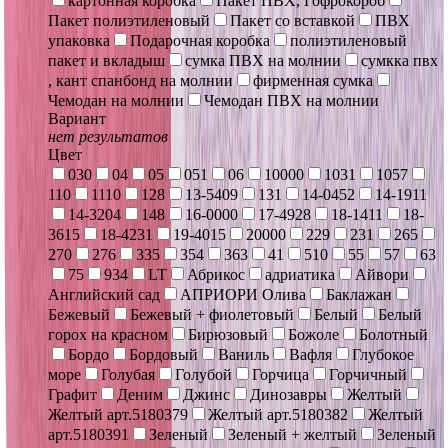
картонная коробка
Пакет ПВХ, Гофрокороб
Пакет полиэтиленовый
Пакет со вставкой
ПВХ
упаковка
Подарочная коробка
полиэтиленовый
пакет и вкладыш
сумка ПВХ на молнии
сумкка пвх
, кант спанбонд на молнии
фирменная сумка
Чемодан на молнии
Чемодан ПВХ на молнии
Вариант
нет результатов
Цвет
030
04
05
051
06
10000
1031
1057
110
1110
128
13-5409
131
14-0452
14-1911
14-3204
148
16-0000
17-4928
18-1411
18-
3615
18-4231
19-4015
20000
229
231
265
270
276
335
354
363
41
510
55
57
63
75
934
LT
Абрикос
адриатика
Айвори
Английский сад
АПРИОРИ Олива
Баклажан
Бежевый
Бежевый + фиолетовый
Белый
Белый
горох на красном
Бирюзовый
Божоле
Болотный
Бордо
Бордовый
Ваниль
Вафля
Глубокое
море
Голубая
Голубой
Горчица
Горчичный
Графит
Деним
Джинс
Динозавры
Желтый
Желтый арт.5180379
Желтый арт.5180382
Желтый
арт.5180391
Зеленый
Зеленый + желтый
Зеленый