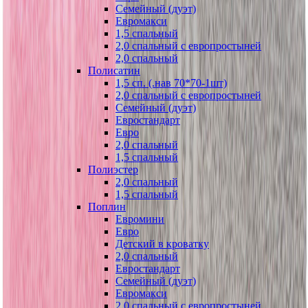
Семейный (дуэт)
Евромакси
1,5 спальный
2,0 спальный с европростыней
2,0 спальный
Полисатин
1,5 сп. (.нав 70*70-1шт)
2,0 спальный с европростыней
Семейный (дуэт)
Евростандарт
Евро
2,0 спальный
1,5 спальный
Полиэстер
2,0 спальный
1,5 спальный
Поплин
Евромини
Евро
Детский в кроватку
2,0 спальный
Евростандарт
Семейный (дуэт)
Евромакси
2,0 спальный с европростыней