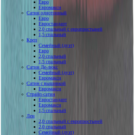
Евро
Евромакси
Сатин однотонный
Евро
Евростандарт
2,0 спальный с европростыней
1,5 спальный
Креп
Семейный (дуэт)
Евро
2,0 спальный
1,5 спальный
Сатин Де-люкс
Семейный (дуэт)
Евромакси
Сатин с вышивкой
Евромакси
Страйп-сатин
Евростандарт
Евромакси
1,5 спальный
Лен
2,0 спальный с европростыней
2,0 спальный
Семейный (дуэт)