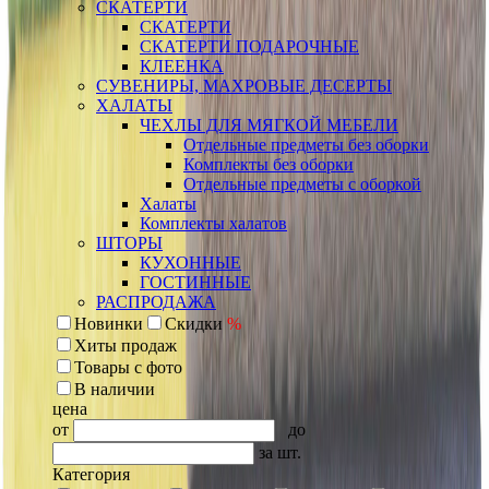
СКАТЕРТИ
СКАТЕРТИ
СКАТЕРТИ ПОДАРОЧНЫЕ
КЛЕЕНКА
СУВЕНИРЫ, МАХРОВЫЕ ДЕСЕРТЫ
ХАЛАТЫ
ЧЕХЛЫ ДЛЯ МЯГКОЙ МЕБЕЛИ
Отдельные предметы без оборки
Комплекты без оборки
Отдельные предметы с оборкой
Халаты
Комплекты халатов
ШТОРЫ
КУХОННЫЕ
ГОСТИННЫЕ
РАСПРОДАЖА
Новинки
Скидки
%
Хиты продаж
Товары с фото
В наличии
цена
от
до
за шт.
Категория