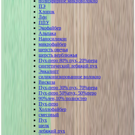
полиэфирное микроволокно
ПЭ
Хлопок
Лен
ППУ
Экофайбер
Альпака
Наносиликон
микрофайбер
шерсть овечья
шерсть верблюжья
Пух-перо 80% пух, 20%пера
синтетический лебяжий пух
Эвкалипт
силиконизированное волокно
Вискоза
Пух-перо 30% пух, 70%пера
Пух-перо 50%пух, 50%перо
90%лен,10% полиэстер
Пух-перо
Холлофайбер
смесовый
Пух
шелк
лебяжий пух