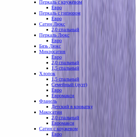
Перкаль с кружевом
Евро
Перкаль с гипюром
Евро
Сатин Люкс
2,0 спальный
Перкаль Люкс
Евро
Бязь Люкс
Микросатин
Евро
2,0 спальный
1,5 спальный
Хлопок
1,5 спальный
Семейный (дуэт)
Евро
Евромакси
Фланель
Детский в кроватку
Макосатин
2,0 спальный
Евромакси
Сатин с кружевом
Евро