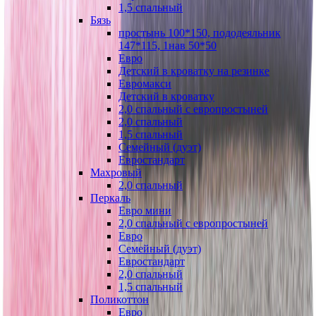
1,5 спальный
Бязь
простынь 100*150, пододеяльник
147*115, 1нав 50*50
Евро
Детский в кроватку на резинке
Евромакси
Детский в кроватку
2,0 спальный с европростыней
2,0 спальный
1,5 спальный
Семейный (дуэт)
Евростандарт
Махровый
2,0 спальный
Перкаль
Евро мини
2,0 спальный с европростыней
Евро
Семейный (дуэт)
Евростандарт
2,0 спальный
1,5 спальный
Поликоттон
Евро