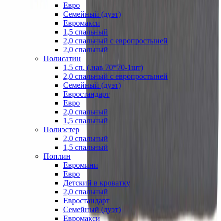
Евро
Семейный (дуэт)
Евромакси
1,5 спальный
2,0 спальный с европростыней
2,0 спальный
Полисатин
1,5 сп. (.нав 70*70-1шт)
2,0 спальный с европростыней
Семейный (дуэт)
Евростандарт
Евро
2,0 спальный
1,5 спальный
Полиэстер
2,0 спальный
1,5 спальный
Поплин
Евромини
Евро
Детский в кроватку
2,0 спальный
Евростандарт
Семейный (дуэт)
Евромакси