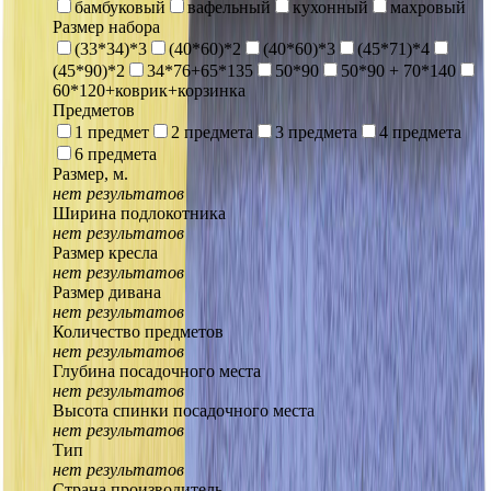
бамбуковый
вафельный
кухонный
махровый
Размер набора
(33*34)*3
(40*60)*2
(40*60)*3
(45*71)*4
(45*90)*2
34*76+65*135
50*90
50*90 + 70*140
60*120+коврик+корзинка
Предметов
1 предмет
2 предмета
3 предмета
4 предмета
6 предмета
Размер, м.
нет результатов
Ширина подлокотника
нет результатов
Размер кресла
нет результатов
Размер дивана
нет результатов
Количество предметов
нет результатов
Глубина посадочного места
нет результатов
Высота спинки посадочного места
нет результатов
Тип
нет результатов
Страна производитель