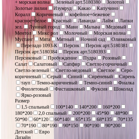
+ морская волна
Зеленый арт.5180380
Золотой
Золотые лилии
Изумруд
Какао
Капучино
Коралл
Коричневый
кофейное+бежевое
красное+белое
Красный
Лаванда
Лайм
Лапки
зел.
Лунный город
Мави
Мальва
Медовый
Ментол
Микс рол
Молочный
Морская волна
Мустанг
Мята
Мятный
Ночной сад
Оливковый
Переладо 1093-К
Персик
Персик арт.5180381
Персик арт.5180384
Персик арт.5180393
Персиковый
Пробуждение
Пудра
Розовый
Салат
Салатовый
Сапфир
Светло-горчичный
Светло-зеленый
Светло-медовый
Светлое
Серо-
коричневый
Серый
Синий
Сиреневый
Сирень
тауп
Темно-коричневый
Темно-синий
Фиалка
Фиолетовый
Фисташковый
Фуксия
Шоколад
Ярко-розовый
Размер
1,5 спальный
100*140
140*200
160*200
180*200
2,0 спальный
200*200
45*90
48*90
50*90
60*120
60*140
65*135
68*135
70*135
70*190
80*190
90*150
90*190
90*200
Детский
Евро
Дизайн