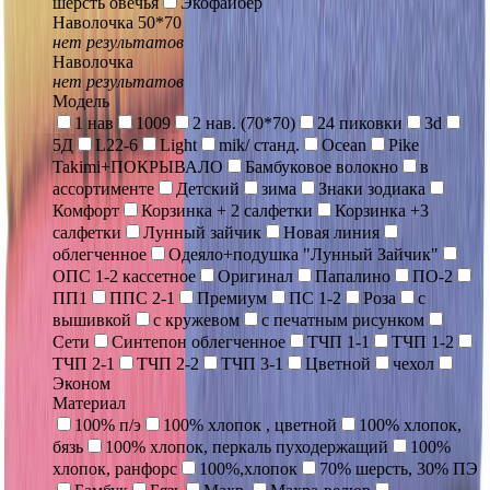
шерсть овечья
Экофайбер
Наволочка 50*70
нет результатов
Наволочка
нет результатов
Модель
1 нав
1009
2 нав. (70*70)
24 пиковки
3d
5Д
L22-6
Light
mik/ станд.
Ocean
Pike
Takimi+ПОКРЫВАЛО
Бамбуковое волокно
в
ассортименте
Детский
зима
Знаки зодиака
Комфорт
Корзинка + 2 салфетки
Корзинка +3
салфетки
Лунный зайчик
Новая линия
облегченное
Одеяло+подушка "Лунный Зайчик"
ОПС 1-2 кассетное
Оригинал
Папалино
ПО-2
ПП1
ППС 2-1
Премиум
ПС 1-2
Роза
с
вышивкой
с кружевом
с печатным рисунком
Сети
Синтепон облегченное
ТЧП 1-1
ТЧП 1-2
ТЧП 2-1
ТЧП 2-2
ТЧП 3-1
Цветной
чехол
Эконом
Материал
100% п/э
100% хлопок , цветной
100% хлопок,
бязь
100% хлопок, перкаль пуходержащий
100%
хлопок, ранфорс
100%,хлопок
70% шерсть, 30% ПЭ