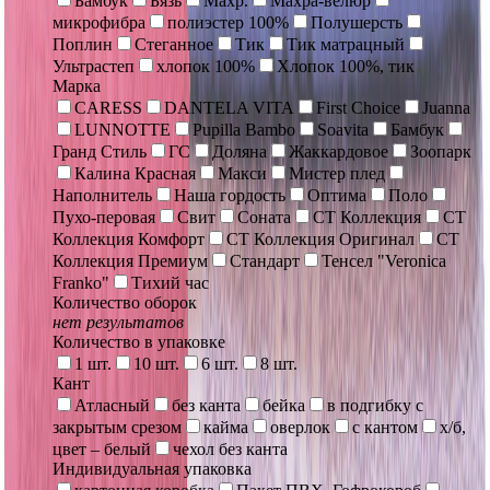
Бамбук
Бязь
Махр.
Махра-велюр
микрофибра
полиэстер 100%
Полушерсть
Поплин
Стеганное
Тик
Тик матрацный
Ультрастеп
хлопок 100%
Хлопок 100%, тик
Марка
CARESS
DANTELA VITA
First Choice
Juanna
LUNNOTTE
Pupilla Bambo
Soavita
Бамбук
Гранд Стиль
ГС
Доляна
Жаккардовое
Зоопарк
Калина Красная
Макси
Мистер плед
Наполнитель
Наша гордость
Оптима
Поло
Пухо-перовая
Свит
Соната
СТ Коллекция
СТ
Коллекция Комфорт
СТ Коллекция Оригинал
СТ
Коллекция Премиум
Стандарт
Тенсел "Veronica
Franko"
Тихий час
Количество оборок
нет результатов
Количество в упаковке
1 шт.
10 шт.
6 шт.
8 шт.
Кант
Атласный
без канта
бейка
в подгибку с
закрытым срезом
кайма
оверлок
с кантом
х/б,
цвет – белый
чехол без канта
Индивидуальная упаковка