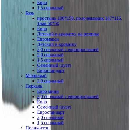
Евро
1,5 спальный
Бязь
простынь 100*150, пододеяльник 147*115,
1нав 50*50
Евро
Детский в кроватку на резинке
Евромакси
Детский в кроватку
2,0 спальный с европростыней
2,0 спальный
1,5 спальный
Семейный (дуэт)
Евростандарт
Махровый
2,0 спальный
Перкаль
Евро мини
2,0 спальный с европростыней
Евро
Семейный (дуэт)
Евростандарт
2,0 спальный
1,5 спальный
Поликоттон