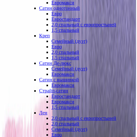
Евромакси
Сатин однотонный
Евро
Евростандарт
2,0 спальный с европростыней
1,5 спальный
Креп
Семейный (дуэт)
Евро
2,0 спальный
1,5 спальный
Сатин Де-люкс
Семейный (дуэт)
Евромакси
Сатин с вышивкой
Евромакси
Страйп-сатин
Евростандарт
Евромакси
1,5 спальный
Лен
2,0 спальный с европростыней
2,0 спальный
Семейный (дуэт)
Евро