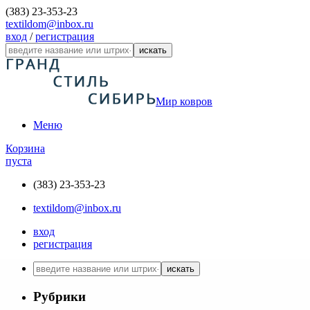
(383) 23-353-23
textildom@inbox.ru
вход
/
регистрация
искать
Мир ковров
Меню
Корзина
пуста
(383) 23-353-23
textildom@inbox.ru
вход
регистрация
искать
Рубрики