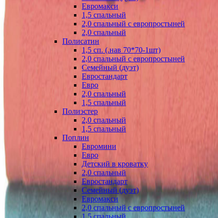
Евромакси
1,5 спальный
2,0 спальный с европростыней
2,0 спальный
Полисатин
1,5 сп. (.нав 70*70-1шт)
2,0 спальный с европростыней
Семейный (дуэт)
Евростандарт
Евро
2,0 спальный
1,5 спальный
Полиэстер
2,0 спальный
1,5 спальный
Поплин
Евромини
Евро
Детский в кроватку
2,0 спальный
Евростандарт
Семейный (дуэт)
Евромакси
2,0 спальный с европростыней
1,5 спальный