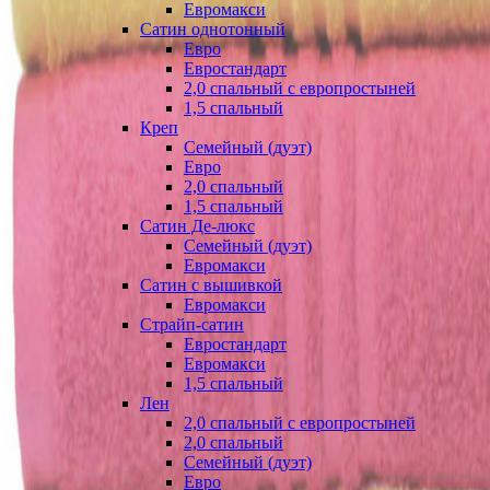
Евромакси
Сатин однотонный
Евро
Евростандарт
2,0 спальный с европростыней
1,5 спальный
Креп
Семейный (дуэт)
Евро
2,0 спальный
1,5 спальный
Сатин Де-люкс
Семейный (дуэт)
Евромакси
Сатин с вышивкой
Евромакси
Страйп-сатин
Евростандарт
Евромакси
1,5 спальный
Лен
2,0 спальный с европростыней
2,0 спальный
Семейный (дуэт)
Евро