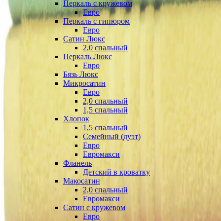
Перкаль с кружевом
Евро
Перкаль с гипюром
Евро
Сатин Люкс
2,0 спальный
Перкаль Люкс
Евро
Бязь Люкс
Микросатин
Евро
2,0 спальный
1,5 спальный
Хлопок
1,5 спальный
Семейный (дуэт)
Евро
Евромакси
Фланель
Детский в кроватку
Макосатин
2,0 спальный
Евромакси
Сатин с кружевом
Евро