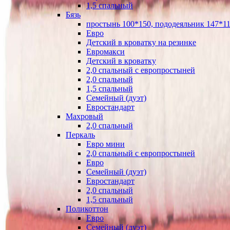
1,5 спальный
Бязь
простынь 100*150, пододеяльник 147*11
Евро
Детский в кроватку на резинке
Евромакси
Детский в кроватку
2,0 спальный с европростыней
2,0 спальный
1,5 спальный
Семейный (дуэт)
Евростандарт
Махровый
2,0 спальный
Перкаль
Евро мини
2,0 спальный с европростыней
Евро
Семейный (дуэт)
Евростандарт
2,0 спальный
1,5 спальный
Поликоттон
Евро
Семейный (дуэт)