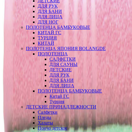
ДЕТСКИЕ
ДЛЯ РУК
ДЛЯ БАНИ
ДЛЯ ЛИЦА
ДЛЯ НОГ
ПОЛОТЕНЦА БАМБУКОВЫЕ
КИТАЙ ГС
ТУРЦИЯ
КИТАЙ
ПОЛОТЕНЦА ЯПОНИЯ BOLANGDE
ПОЛОТЕНЦА
САЛФЕТКИ
ДЛЯ САУНЫ
ДЕТСКИЕ
ДЛЯ РУК
ДЛЯ БАНИ
ДЛЯ ЛИЦА
ПОЛОТЕНЦА БАМБУКОВЫЕ
Китай ГС
Турция
ДЕТСКИЕ ПРИНАДЛЕЖНОСТИ
Салфетки
Пледы
Халаты
Пончо детское