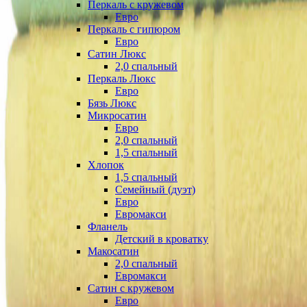
Перкаль с кружевом
Евро
Перкаль с гипюром
Евро
Сатин Люкс
2,0 спальный
Перкаль Люкс
Евро
Бязь Люкс
Микросатин
Евро
2,0 спальный
1,5 спальный
Хлопок
1,5 спальный
Семейный (дуэт)
Евро
Евромакси
Фланель
Детский в кроватку
Макосатин
2,0 спальный
Евромакси
Сатин с кружевом
Евро