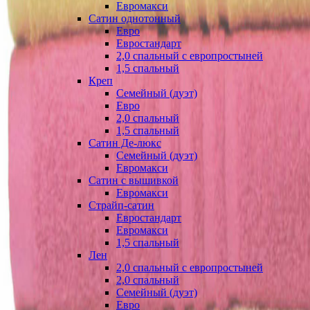
Евромакси
Сатин однотонный
Евро
Евростандарт
2,0 спальный с европростыней
1,5 спальный
Креп
Семейный (дуэт)
Евро
2,0 спальный
1,5 спальный
Сатин Де-люкс
Семейный (дуэт)
Евромакси
Сатин с вышивкой
Евромакси
Страйп-сатин
Евростандарт
Евромакси
1,5 спальный
Лен
2,0 спальный с европростыней
2,0 спальный
Семейный (дуэт)
Евро