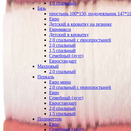
1,5 спальный
Бязь
простынь 100*150, пододеяльник 147*11
Евро
Детский в кроватку на резинке
Евромакси
Детский в кроватку
2,0 спальный с европростыней
2,0 спальный
1,5 спальный
Семейный (дуэт)
Евростандарт
Махровый
2,0 спальный
Перкаль
Евро мини
2,0 спальный с европростыней
Евро
Семейный (дуэт)
Евростандарт
2,0 спальный
1,5 спальный
Поликоттон
Евро
Семейный (дуэт)