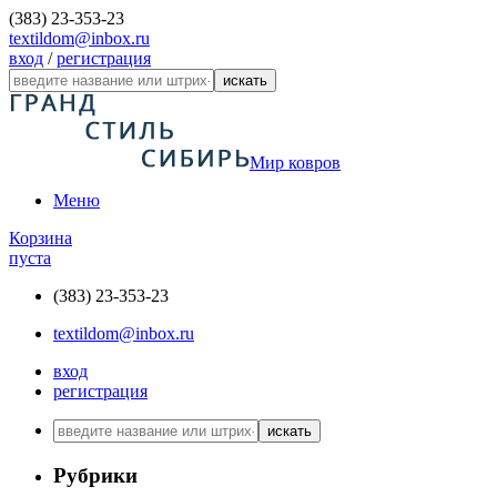
(383) 23-353-23
textildom@inbox.ru
вход
/
регистрация
искать
Мир ковров
Меню
Корзина
пуста
(383) 23-353-23
textildom@inbox.ru
вход
регистрация
искать
Рубрики