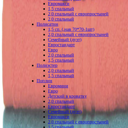
Евромакси
1,5 спальный
2,0 спальный с европростыней
2,0 спальный
Полисатин
1,5 сп. (.нав 70*70-1шт)
2,0 спальный с европростыней
Семейный (дуэт)
Евростандарт
Евро
2,0 спальный
1,5 спальный
Полиэстер
2,0 спальный
1,5 спальный
Поплин
Евромини
Евро
Детский в кроватку
2,0 спальный
Евростандарт
Семейный (дуэт)
Евромакси
2,0 спальный с европростыней
1,5 спальный