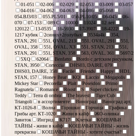
01-051
02-006
02-029
02-053
03-009
03-057
04-016
04-062
04-063
04-086
05-068
054.BJ3/03
055.PL5/01
056.PL10/05
06-045
06-
070
07-153
089 С
10000
11024
12 лет
120122
13-0535
16-5930
17-3907
18-4222
19-
1217 кубик
2синих+2голубых
3534a4k
354,
STAN, 291
551, OVAL, 213
551, OVAL, 291
551,
OVAL, 358
551, OVAL, X3
551, STAN, 213
551,
STAN, 291
551, STAN, 358
563, OVAL, 361
5697/2
5XQ
62064
Benfatto
Bordo с детским рисунком,
STAN, 3950
Corteccia
DHS03, DAIRE, 079
DHS03, DAIRE, 358
Facile
Friends
Happy
HD1,
STAN, 157
Honey Bear
KQ
Laccio
Megapolis
Mickey Star
Pecorella
Plait
Poseidon
Primo
Ragnatela
Romance
Roost
S
Super chicken
Teddy
Terra di ombra
The bravest
Tiger Cub
Triangoli
в ассортименте
Виноград
Виноград арт.
КТ-1026-8
Волна
Горошки
Горчица
Графика
Грибы арт. КТ-1020
Живи в кайф
ЖО-оливка
Завиток
Ингрид
К717
Клетка
КОШАЧЬИ
ТАЙНЫ - живи в кайф
КОШАЧЬИ ТАЙНЫ - жизнь
прекрасна
КОШАЧЬИ ТАЙНЫ - хотите счастья?