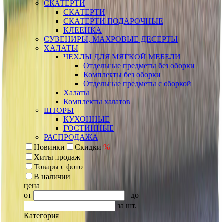
СКАТЕРТИ
СКАТЕРТИ
СКАТЕРТИ ПОДАРОЧНЫЕ
КЛЕЕНКА
СУВЕНИРЫ, МАХРОВЫЕ ДЕСЕРТЫ
ХАЛАТЫ
ЧЕХЛЫ ДЛЯ МЯГКОЙ МЕБЕЛИ
Отдельные предметы без оборки
Комплекты без оборки
Отдельные предметы с оборкой
Халаты
Комплекты халатов
ШТОРЫ
КУХОННЫЕ
ГОСТИННЫЕ
РАСПРОДАЖА
Новинки
Скидки
%
Хиты продаж
Товары с фото
В наличии
цена
от
до
за шт.
Категория