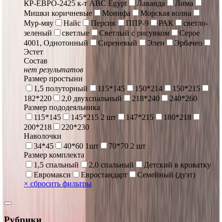
КР-ЕВРО-2425 к-т ABC Egypt
Лаванда
Лима
Мишки коричневые
Монифа
Морская волна
Мур-мяу
Найс
Персик
ППР-9
РАК
светло-
зеленый
светлые
Светлый с рисунком
Серое
4001, Однотонный
Сиреневый
Элен
Эрбачео
Эстет
Состав
нет результатов
Размер простыни
1,5 полуторный
115*145
150*214
150*215
182*220
2,0 двухспальный
218*240
240*260
Размер пододеяльника
115*145
145*215 2 шт
147*215
180*218
200*218
220*230
Наволочки
34*45
40*60 1шт
70*70 2 шт
Размер комплекта
1,5 спальный
2,0 спальный
Детский в кроватку
Евромакси
Евростандарт
Семейный (дуэт)
×
сбросить фильтры
Рубрики