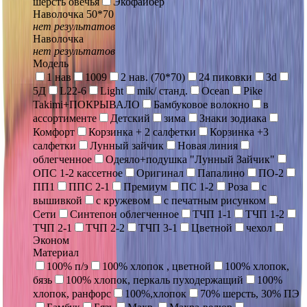
шерсть овечья
Экофайбер
Наволочка 50*70
нет результатов
Наволочка
нет результатов
Модель
1 нав
1009
2 нав. (70*70)
24 пиковки
3d
5Д
L22-6
Light
mik/ станд.
Ocean
Pike
Takimi+ПОКРЫВАЛО
Бамбуковое волокно
в
ассортименте
Детский
зима
Знаки зодиака
Комфорт
Корзинка + 2 салфетки
Корзинка +3
салфетки
Лунный зайчик
Новая линия
облегченное
Одеяло+подушка "Лунный Зайчик"
ОПС 1-2 кассетное
Оригинал
Папалино
ПО-2
ПП1
ППС 2-1
Премиум
ПС 1-2
Роза
с
вышивкой
с кружевом
с печатным рисунком
Сети
Синтепон облегченное
ТЧП 1-1
ТЧП 1-2
ТЧП 2-1
ТЧП 2-2
ТЧП 3-1
Цветной
чехол
Эконом
Материал
100% п/э
100% хлопок , цветной
100% хлопок,
бязь
100% хлопок, перкаль пуходержащий
100%
хлопок, ранфорс
100%,хлопок
70% шерсть, 30% ПЭ