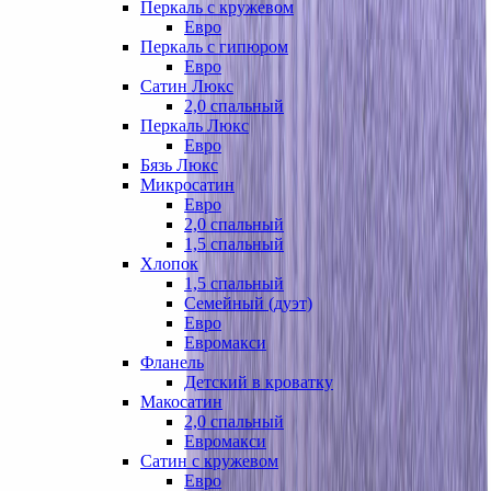
Перкаль с кружевом
Евро
Перкаль с гипюром
Евро
Сатин Люкс
2,0 спальный
Перкаль Люкс
Евро
Бязь Люкс
Микросатин
Евро
2,0 спальный
1,5 спальный
Хлопок
1,5 спальный
Семейный (дуэт)
Евро
Евромакси
Фланель
Детский в кроватку
Макосатин
2,0 спальный
Евромакси
Сатин с кружевом
Евро