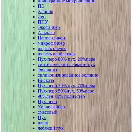
полиэфирное микроволокно
ПЭ
Хлопок
Лен
ППУ
Экофайбер
Альпака
Наносиликон
микрофайбер
шерсть овечья
шерсть верблюжья
Пух-перо 80% пух, 20%пера
синтетический лебяжий пух
Эвкалипт
силиконизированное волокно
Вискоза
Пух-перо 30% пух, 70%пера
Пух-перо 50%пух, 50%перо
90%лен,10% полиэстер
Пух-перо
Холлофайбер
смесовый
Пух
шелк
лебяжий пух