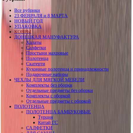
Все рубрики
23 ФЕВРАЛЯ и 8 МАРТА
НОВЫЙ ГОД
УПАКОВКА
КОВРЫ
ДОНЕЦКАЯ МАНУФАКТУРА
Халаты
Салфетки
Простыни махровые
Полотенца
Скатерти
Кухонные полотенца и принадлежности
Подарочные наборы
ЧЕХЛЫ ДЛЯ МЯГКОЙ МЕБЕЛИ
Комплекты без оборки
Отдельные предметы без оборки
Комплекты с оборкой
Отдельные предметы с оборкой
ПОЛОТЕНЦА
ПОЛОТЕНЦА БАМБУКОВЫЕ
Турция
Китай ГС
САЛФЕТКИ