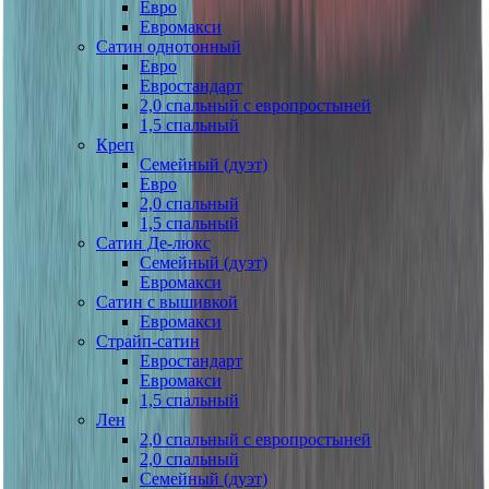
Евро
Евромакси
Сатин однотонный
Евро
Евростандарт
2,0 спальный с европростыней
1,5 спальный
Креп
Семейный (дуэт)
Евро
2,0 спальный
1,5 спальный
Сатин Де-люкс
Семейный (дуэт)
Евромакси
Сатин с вышивкой
Евромакси
Страйп-сатин
Евростандарт
Евромакси
1,5 спальный
Лен
2,0 спальный с европростыней
2,0 спальный
Семейный (дуэт)