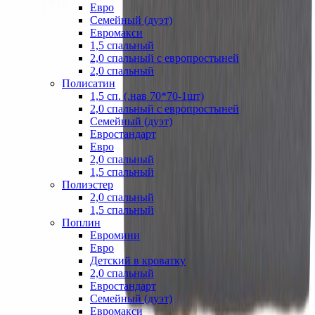
Евро
Семейный (дуэт)
Евромакси
1,5 спальный
2,0 спальный с европростыней
2,0 спальный
Полисатин
1,5 сп. (.нав 70*70-1шт)
2,0 спальный с европростыней
Семейный (дуэт)
Евростандарт
Евро
2,0 спальный
1,5 спальный
Полиэстер
2,0 спальный
1,5 спальный
Поплин
Евромини
Евро
Детский в кроватку
2,0 спальный
Евростандарт
Семейный (дуэт)
Евромакси