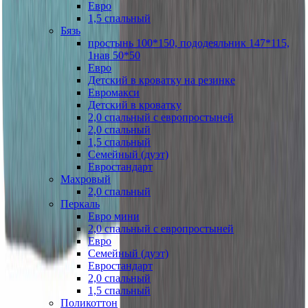
Евро
1,5 спальный
Бязь
простынь 100*150, пододеяльник 147*115,
1нав 50*50
Евро
Детский в кроватку на резинке
Евромакси
Детский в кроватку
2,0 спальный с европростыней
2,0 спальный
1,5 спальный
Семейный (дуэт)
Евростандарт
Махровый
2,0 спальный
Перкаль
Евро мини
2,0 спальный с европростыней
Евро
Семейный (дуэт)
Евростандарт
2,0 спальный
1,5 спальный
Поликоттон