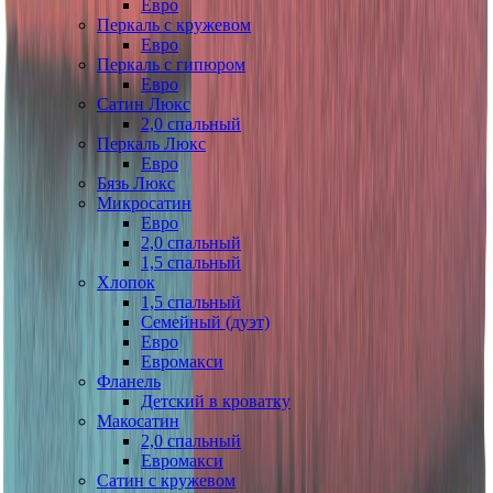
Евро
Перкаль с кружевом
Евро
Перкаль с гипюром
Евро
Сатин Люкс
2,0 спальный
Перкаль Люкс
Евро
Бязь Люкс
Микросатин
Евро
2,0 спальный
1,5 спальный
Хлопок
1,5 спальный
Семейный (дуэт)
Евро
Евромакси
Фланель
Детский в кроватку
Макосатин
2,0 спальный
Евромакси
Сатин с кружевом