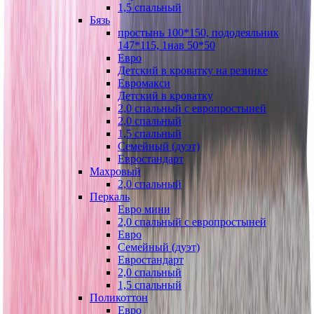
1,5 спальный
Бязь
простынь 100*150, пододеяльник
147*115, 1нав 50*50
Евро
Детский в кроватку на резинке
Евромакси
Детский в кроватку
2,0 спальный с европростыней
2,0 спальный
1,5 спальный
Семейный (дуэт)
Евростандарт
Махровый
2,0 спальный
Перкаль
Евро мини
2,0 спальный с европростыней
Евро
Семейный (дуэт)
Евростандарт
2,0 спальный
1,5 спальный
Поликоттон
Евро