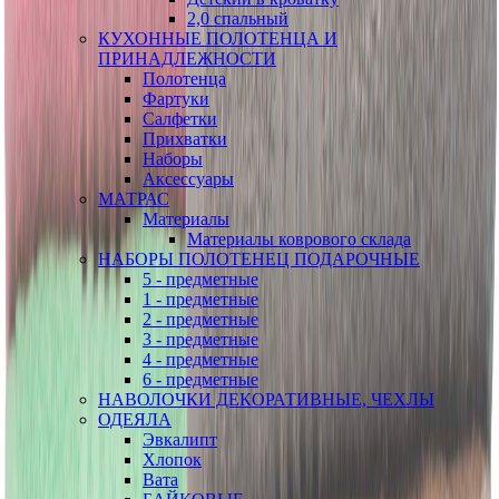
2,0 спальный
КУХОННЫЕ ПОЛОТЕНЦА И
ПРИНАДЛЕЖНОСТИ
Полотенца
Фартуки
Салфетки
Прихватки
Наборы
Аксессуары
МАТРАС
Материалы
Материалы коврового склада
НАБОРЫ ПОЛОТЕНЕЦ ПОДАРОЧНЫЕ
5 - предметные
1 - предметные
2 - предметные
3 - предметные
4 - предметные
6 - предметные
НАВОЛОЧКИ ДЕКОРАТИВНЫЕ, ЧЕХЛЫ
ОДЕЯЛА
Эвкалипт
Хлопок
Вата