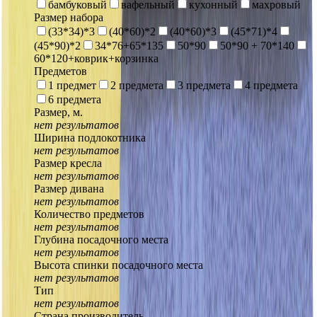
бамбуковый
вафельный
кухонный
махровый
Размер набора
(33*34)*3
(40*60)*2
(40*60)*3
(45*71)*4
(45*90)*2
34*76+65*135
50*90
50*90 + 70*140
60*120+коврик+корзинка
Предметов
1 предмет
2 предмета
3 предмета
4 предмета
6 предмета
Размер, м.
нет результатов
Ширина подлокотника
нет результатов
Размер кресла
нет результатов
Размер дивана
нет результатов
Количество предметов
нет результатов
Глубина посадочного места
нет результатов
Высота спинки посадочного места
нет результатов
Тип
нет результатов
Страна производитель