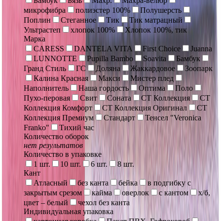
Бамбук
Бязь
Махр.
Махра-велюр
микрофибра
полиэстер 100%
Полушерсть
Поплин
Стеганное
Тик
Тик матрацный
Ультрастеп
хлопок 100%
Хлопок 100%, тик
Марка
CARESS
DANTELA VITA
First Choice
Juanna
LUNNOTTE
Pupilla Bambo
Soavita
Бамбук
Гранд Стиль
ГС
Доляна
Жаккардовое
Зоопарк
Калина Красная
Макси
Мистер плед
Наполнитель
Наша гордость
Оптима
Поло
Пухо-перовая
Свит
Соната
СТ Коллекция
СТ
Коллекция Комфорт
СТ Коллекция Оригинал
СТ
Коллекция Премиум
Стандарт
Тенсел "Veronica
Franko"
Тихий час
Количество оборок
нет результатов
Количество в упаковке
1 шт.
10 шт.
6 шт.
8 шт.
Кант
Атласный
без канта
бейка
в подгибку с
закрытым срезом
кайма
оверлок
с кантом
х/б,
цвет – белый
чехол без канта
Индивидуальная упаковка