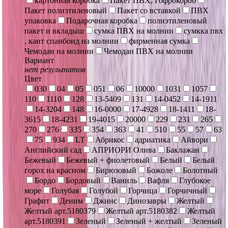
картонная коробка
Пакет ПВХ, Гофрокороб
Пакет полиэтиленовый
Пакет со вставкой
ПВХ
упаковка
Подарочная коробка
полиэтиленовый
пакет и вкладыш
сумка ПВХ на молнии
сумкка пвх
, кант спанбонд на молнии
фирменная сумка
Чемодан на молнии
Чемодан ПВХ на молнии
Вариант
нет результатов
Цвет
030
04
05
051
06
10000
1031
1057
110
1110
128
13-5409
131
14-0452
14-1911
14-3204
148
16-0000
17-4928
18-1411
18-
3615
18-4231
19-4015
20000
229
231
265
270
276
335
354
363
41
510
55
57
63
75
934
LT
Абрикос
адриатика
Айвори
Английский сад
АПРИОРИ Олива
Баклажан
Бежевый
Бежевый + фиолетовый
Белый
Белый
горох на красном
Бирюзовый
Божоле
Болотный
Бордо
Бордовый
Ваниль
Вафля
Глубокое
море
Голубая
Голубой
Горчица
Горчичный
Графит
Деним
Джинс
Динозавры
Желтый
Желтый арт.5180379
Желтый арт.5180382
Желтый
арт.5180391
Зеленый
Зеленый + желтый
Зеленый