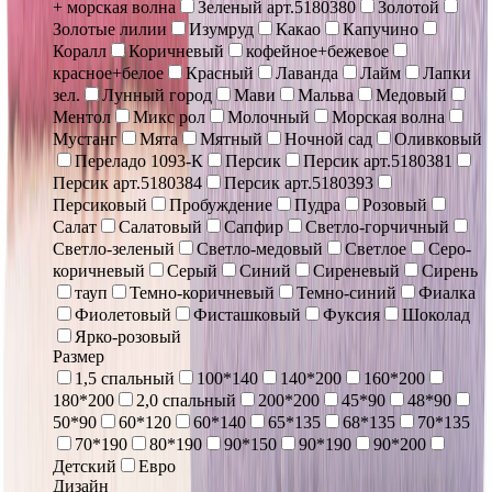
+ морская волна
Зеленый арт.5180380
Золотой
Золотые лилии
Изумруд
Какао
Капучино
Коралл
Коричневый
кофейное+бежевое
красное+белое
Красный
Лаванда
Лайм
Лапки
зел.
Лунный город
Мави
Мальва
Медовый
Ментол
Микс рол
Молочный
Морская волна
Мустанг
Мята
Мятный
Ночной сад
Оливковый
Переладо 1093-К
Персик
Персик арт.5180381
Персик арт.5180384
Персик арт.5180393
Персиковый
Пробуждение
Пудра
Розовый
Салат
Салатовый
Сапфир
Светло-горчичный
Светло-зеленый
Светло-медовый
Светлое
Серо-
коричневый
Серый
Синий
Сиреневый
Сирень
тауп
Темно-коричневый
Темно-синий
Фиалка
Фиолетовый
Фисташковый
Фуксия
Шоколад
Ярко-розовый
Размер
1,5 спальный
100*140
140*200
160*200
180*200
2,0 спальный
200*200
45*90
48*90
50*90
60*120
60*140
65*135
68*135
70*135
70*190
80*190
90*150
90*190
90*200
Детский
Евро
Дизайн