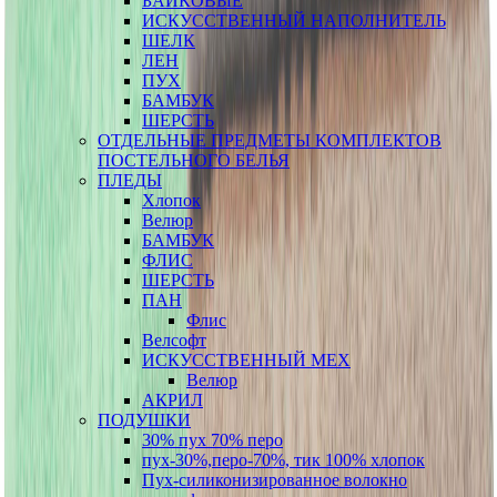
БАЙКОВЫЕ
ИСКУССТВЕННЫЙ НАПОЛНИТЕЛЬ
ШЕЛК
ЛЕН
ПУХ
БАМБУК
ШЕРСТЬ
ОТДЕЛЬНЫЕ ПРЕДМЕТЫ КОМПЛЕКТОВ
ПОСТЕЛЬНОГО БЕЛЬЯ
ПЛЕДЫ
Хлопок
Велюр
БАМБУК
ФЛИС
ШЕРСТЬ
ПАН
Флис
Велсофт
ИСКУССТВЕННЫЙ МЕХ
Велюр
АКРИЛ
ПОДУШКИ
30% пух 70% перо
пух-30%,перо-70%, тик 100% хлопок
Пух-силиконизированное волокно