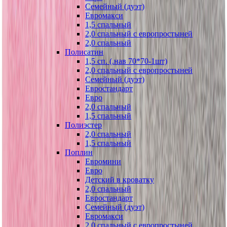
Семейный (дуэт)
Евромакси
1,5 спальный
2,0 спальный с европростыней
2,0 спальный
Полисатин
1,5 сп. (.нав 70*70-1шт)
2,0 спальный с европростыней
Семейный (дуэт)
Евростандарт
Евро
2,0 спальный
1,5 спальный
Полиэстер
2,0 спальный
1,5 спальный
Поплин
Евромини
Евро
Детский в кроватку
2,0 спальный
Евростандарт
Семейный (дуэт)
Евромакси
2,0 спальный с европростыней