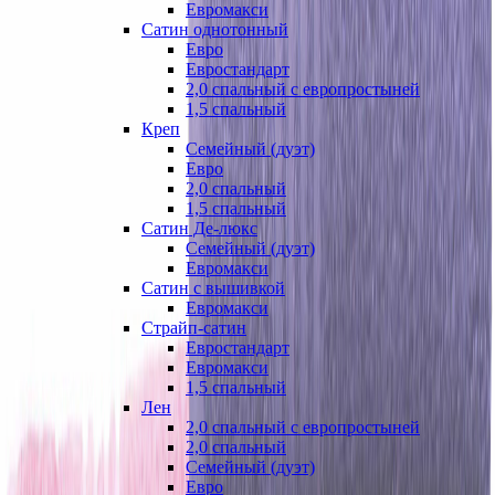
Евромакси
Сатин однотонный
Евро
Евростандарт
2,0 спальный с европростыней
1,5 спальный
Креп
Семейный (дуэт)
Евро
2,0 спальный
1,5 спальный
Сатин Де-люкс
Семейный (дуэт)
Евромакси
Сатин с вышивкой
Евромакси
Страйп-сатин
Евростандарт
Евромакси
1,5 спальный
Лен
2,0 спальный с европростыней
2,0 спальный
Семейный (дуэт)
Евро