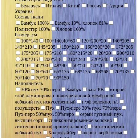
Беларусь
Италия
Китай
Россия
Турция
Украина
Состав ткани
Бамбук 100%
Бамбук 19%, хлопок 81%
Полиэстер 100%
Хлопок 100%
Размер_см
100*140
100*140,40*60
120*200*20
140*205
140*210
145*205
150*210
160*200*20
172*205
175*205
175*210
180*215*20
20*20
200*210
200*215
200*218
210*240
220*240
32*33
35*110
45*90
48*90
50*50
50*70
50*90
60*120
60*60
65*135
68*135
68*68
70*135
70*140
70*70
90*150
Наполнитель
30% пух 70% перо
Бамбук
вата РВ
второй
слой ламинирован полиуретановой мембраной
лебяжий пух искусственный
п/эф волокно, п/э
полушерсть
Пух
Пух-перо 30% пух, 70%пера
Пух-перо 50%пух, 50%перо
серый гусиный пух,
высший сорт
силиконизированное волокно
синтепон (полиэфирное волокно)
синтетический
лебяжий пух
Холлофайбер
шерсть верблюжья