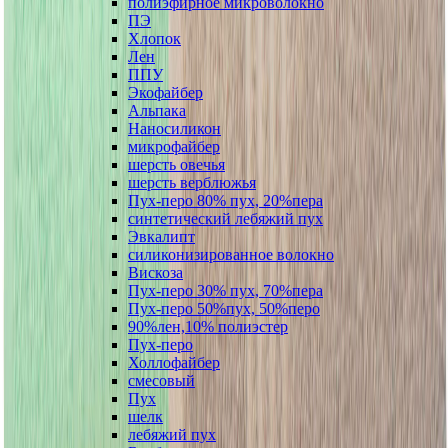
полиэфирное микроволокно
ПЭ
Хлопок
Лен
ППУ
Экофайбер
Альпака
Наносиликон
микрофайбер
шерсть овечья
шерсть верблюжья
Пух-перо 80% пух, 20%пера
синтетический лебяжий пух
Эвкалипт
силиконизированное волокно
Вискоза
Пух-перо 30% пух, 70%пера
Пух-перо 50%пух, 50%перо
90%лен,10% полиэстер
Пух-перо
Холлофайбер
смесовый
Пух
шелк
лебяжий пух