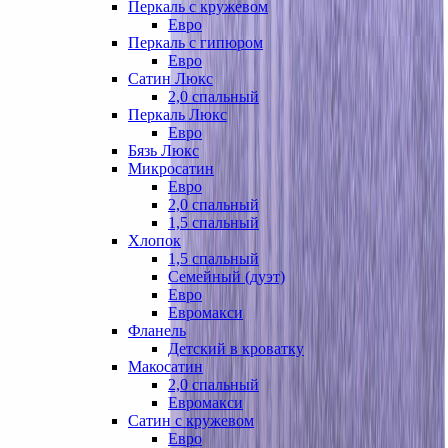
Перкаль с кружевом
Евро
Перкаль с гипюром
Евро
Сатин Люкс
2,0 спальный
Перкаль Люкс
Евро
Бязь Люкс
Микросатин
Евро
2,0 спальный
1,5 спальный
Хлопок
1,5 спальный
Семейный (дуэт)
Евро
Евромакси
Фланель
Детский в кроватку
Макосатин
2,0 спальный
Евромакси
Сатин с кружевом
Евро