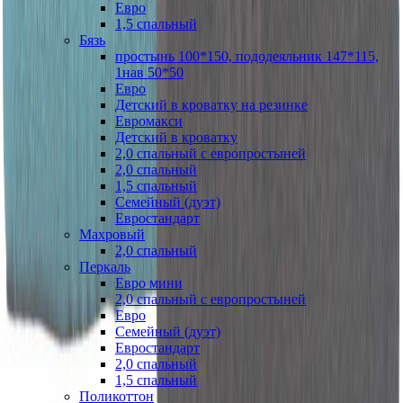
Евро
1,5 спальный
Бязь
простынь 100*150, пододеяльник 147*115,
1нав 50*50
Евро
Детский в кроватку на резинке
Евромакси
Детский в кроватку
2,0 спальный с европростыней
2,0 спальный
1,5 спальный
Семейный (дуэт)
Евростандарт
Махровый
2,0 спальный
Перкаль
Евро мини
2,0 спальный с европростыней
Евро
Семейный (дуэт)
Евростандарт
2,0 спальный
1,5 спальный
Поликоттон