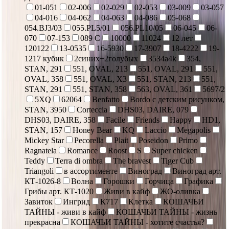
01-051
02-006
02-029
02-053
03-009
03-057
04-016
04-062
04-063
04-086
05-068
054.BJ3/03
055.PL5/01
056.PL10/05
06-045
06-
070
07-153
089 С
10000
11024
12 лет
120122
13-0535
16-5930
17-3907
18-4222
19-
1217 кубик
2синих+2голубых
3534a4k
354,
STAN, 291
551, OVAL, 213
551, OVAL, 291
551,
OVAL, 358
551, OVAL, X3
551, STAN, 213
551,
STAN, 291
551, STAN, 358
563, OVAL, 361
5697/2
5XQ
62064
Benfatto
Bordo с детским рисунком,
STAN, 3950
Corteccia
DHS03, DAIRE, 079
DHS03, DAIRE, 358
Facile
Friends
Happy
HD1,
STAN, 157
Honey Bear
KQ
Laccio
Megapolis
Mickey Star
Pecorella
Plait
Poseidon
Primo
Ragnatela
Romance
Roost
S
Super chicken
Teddy
Terra di ombra
The bravest
Tiger Cub
Triangoli
в ассортименте
Виноград
Виноград арт.
КТ-1026-8
Волна
Горошки
Горчица
Графика
Грибы арт. КТ-1020
Живи в кайф
ЖО-оливка
Завиток
Ингрид
К717
Клетка
КОШАЧЬИ
ТАЙНЫ - живи в кайф
КОШАЧЬИ ТАЙНЫ - жизнь
прекрасна
КОШАЧЬИ ТАЙНЫ - хотите счастья?