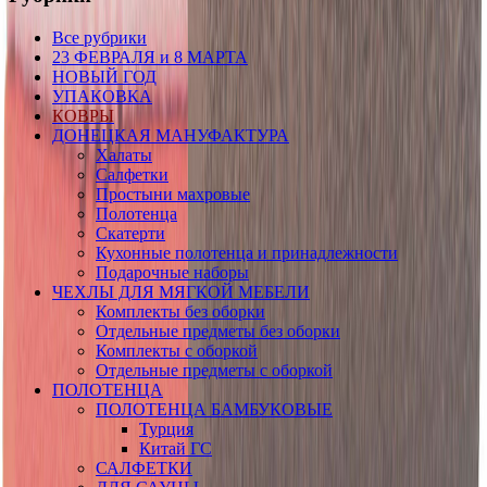
Все рубрики
23 ФЕВРАЛЯ и 8 МАРТА
НОВЫЙ ГОД
УПАКОВКА
КОВРЫ
ДОНЕЦКАЯ МАНУФАКТУРА
Халаты
Салфетки
Простыни махровые
Полотенца
Скатерти
Кухонные полотенца и принадлежности
Подарочные наборы
ЧЕХЛЫ ДЛЯ МЯГКОЙ МЕБЕЛИ
Комплекты без оборки
Отдельные предметы без оборки
Комплекты с оборкой
Отдельные предметы с оборкой
ПОЛОТЕНЦА
ПОЛОТЕНЦА БАМБУКОВЫЕ
Турция
Китай ГС
САЛФЕТКИ