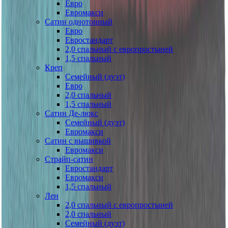
Евро
Евромакси
Сатин однотонный
Евро
Евростандарт
2,0 спальный с европростыней
1,5 спальный
Креп
Семейный (дуэт)
Евро
2,0 спальный
1,5 спальный
Сатин Де-люкс
Семейный (дуэт)
Евромакси
Сатин с вышивкой
Евромакси
Страйп-сатин
Евростандарт
Евромакси
1,5 спальный
Лен
2,0 спальный с европростыней
2,0 спальный
Семейный (дуэт)