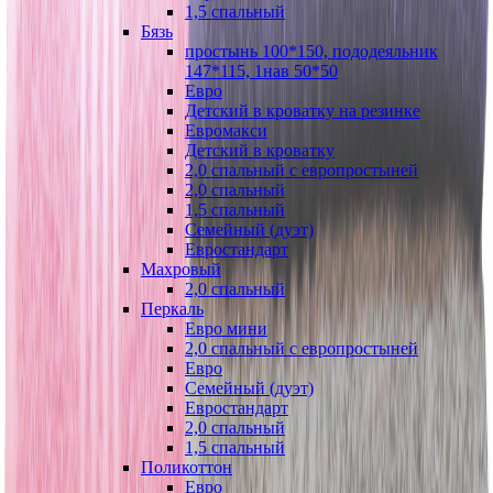
1,5 спальный
Бязь
простынь 100*150, пододеяльник
147*115, 1нав 50*50
Евро
Детский в кроватку на резинке
Евромакси
Детский в кроватку
2,0 спальный с европростыней
2,0 спальный
1,5 спальный
Семейный (дуэт)
Евростандарт
Махровый
2,0 спальный
Перкаль
Евро мини
2,0 спальный с европростыней
Евро
Семейный (дуэт)
Евростандарт
2,0 спальный
1,5 спальный
Поликоттон
Евро