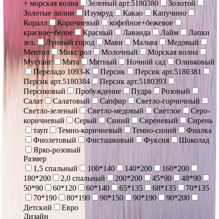
+ морская волна
Зеленый арт.5180380
Золотой
Золотые лилии
Изумруд
Какао
Капучино
Коралл
Коричневый
кофейное+бежевое
красное+белое
Красный
Лаванда
Лайм
Лапки
зел.
Лунный город
Мави
Мальва
Медовый
Ментол
Микс рол
Молочный
Морская волна
Мустанг
Мята
Мятный
Ночной сад
Оливковый
Переладо 1093-К
Персик
Персик арт.5180381
Персик арт.5180384
Персик арт.5180393
Персиковый
Пробуждение
Пудра
Розовый
Салат
Салатовый
Сапфир
Светло-горчичный
Светло-зеленый
Светло-медовый
Светлое
Серо-
коричневый
Серый
Синий
Сиреневый
Сирень
тауп
Темно-коричневый
Темно-синий
Фиалка
Фиолетовый
Фисташковый
Фуксия
Шоколад
Ярко-розовый
Размер
1,5 спальный
100*140
140*200
160*200
180*200
2,0 спальный
200*200
45*90
48*90
50*90
60*120
60*140
65*135
68*135
70*135
70*190
80*190
90*150
90*190
90*200
Детский
Евро
Дизайн