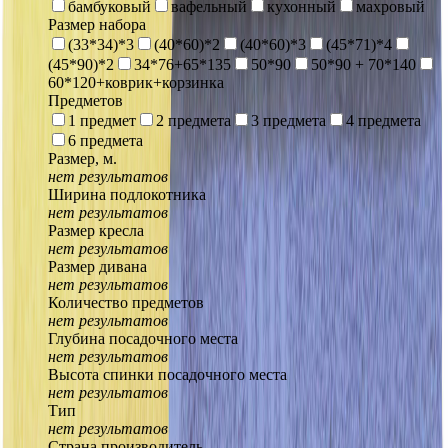
бамбуковый
вафельный
кухонный
махровый
Размер набора
(33*34)*3
(40*60)*2
(40*60)*3
(45*71)*4
(45*90)*2
34*76+65*135
50*90
50*90 + 70*140
60*120+коврик+корзинка
Предметов
1 предмет
2 предмета
3 предмета
4 предмета
6 предмета
Размер, м.
нет результатов
Ширина подлокотника
нет результатов
Размер кресла
нет результатов
Размер дивана
нет результатов
Количество предметов
нет результатов
Глубина посадочного места
нет результатов
Высота спинки посадочного места
нет результатов
Тип
нет результатов
Страна производитель