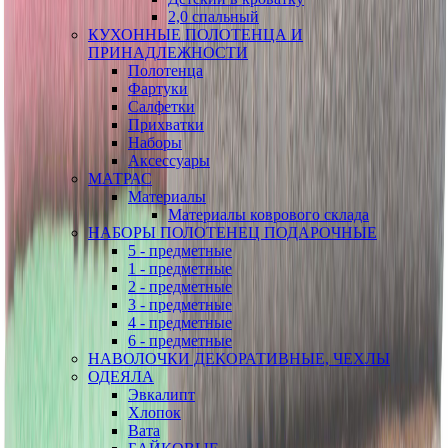
2,0 спальный
КУХОННЫЕ ПОЛОТЕНЦА И
ПРИНАДЛЕЖНОСТИ
Полотенца
Фартуки
Салфетки
Прихватки
Наборы
Аксессуары
МАТРАС
Материалы
Материалы коврового склада
НАБОРЫ ПОЛОТЕНЕЦ ПОДАРОЧНЫЕ
5 - предметные
1 - предметные
2 - предметные
3 - предметные
4 - предметные
6 - предметные
НАВОЛОЧКИ ДЕКОРАТИВНЫЕ, ЧЕХЛЫ
ОДЕЯЛА
Эвкалипт
Хлопок
Вата