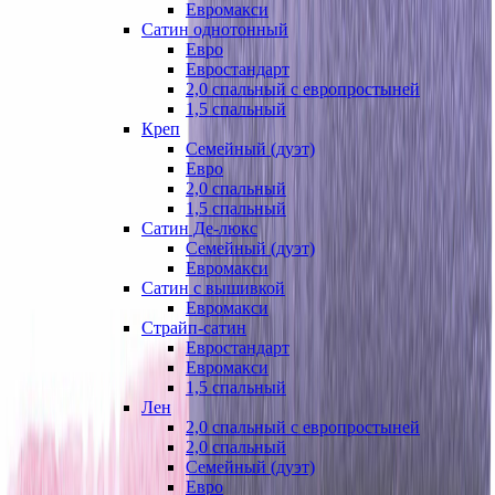
Евромакси
Сатин однотонный
Евро
Евростандарт
2,0 спальный с европростыней
1,5 спальный
Креп
Семейный (дуэт)
Евро
2,0 спальный
1,5 спальный
Сатин Де-люкс
Семейный (дуэт)
Евромакси
Сатин с вышивкой
Евромакси
Страйп-сатин
Евростандарт
Евромакси
1,5 спальный
Лен
2,0 спальный с европростыней
2,0 спальный
Семейный (дуэт)
Евро