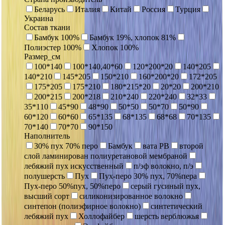
Беларусь
Италия
Китай
Россия
Турция
Украина
Состав ткани
Бамбук 100%
Бамбук 19%, хлопок 81%
Полиэстер 100%
Хлопок 100%
Размер_см
100*140
100*140,40*60
120*200*20
140*205
140*210
145*205
150*210
160*200*20
172*205
175*205
175*210
180*215*20
20*20
200*210
200*215
200*218
210*240
220*240
32*33
35*110
45*90
48*90
50*50
50*70
50*90
60*120
60*60
65*135
68*135
68*68
70*135
70*140
70*70
90*150
Наполнитель
30% пух 70% перо
Бамбук
вата РВ
второй
слой ламинирован полиуретановой мембраной
лебяжий пух искусственный
п/эф волокно, п/э
полушерсть
Пух
Пух-перо 30% пух, 70%пера
Пух-перо 50%пух, 50%перо
серый гусиный пух,
высший сорт
силиконизированное волокно
синтепон (полиэфирное волокно)
синтетический
лебяжий пух
Холлофайбер
шерсть верблюжья