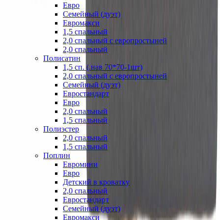
Евро
Семейный (дуэт)
Евромакси
1,5 спальный
2,0 спальный с европростыней
2,0 спальный
Полисатин
1,5 сп. (.нав 70*70-1шт)
2,0 спальный с европростыней
Семейный (дуэт)
Евростандарт
Евро
2,0 спальный
1,5 спальный
Полиэстер
2,0 спальный
1,5 спальный
Поплин
Евромини
Евро
Детский в кроватку
2,0 спальный
Евростандарт
Семейный (дуэт)
Евромакси