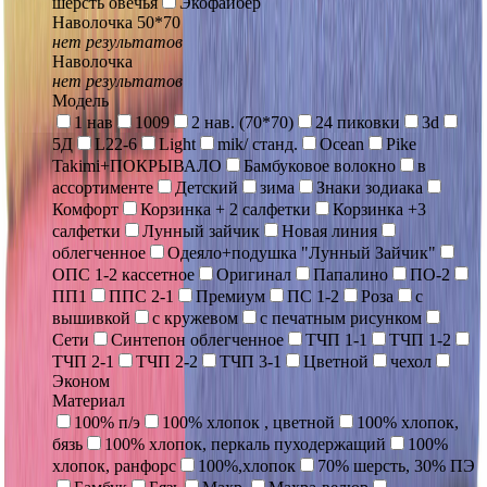
шерсть овечья
Экофайбер
Наволочка 50*70
нет результатов
Наволочка
нет результатов
Модель
1 нав
1009
2 нав. (70*70)
24 пиковки
3d
5Д
L22-6
Light
mik/ станд.
Ocean
Pike
Takimi+ПОКРЫВАЛО
Бамбуковое волокно
в
ассортименте
Детский
зима
Знаки зодиака
Комфорт
Корзинка + 2 салфетки
Корзинка +3
салфетки
Лунный зайчик
Новая линия
облегченное
Одеяло+подушка "Лунный Зайчик"
ОПС 1-2 кассетное
Оригинал
Папалино
ПО-2
ПП1
ППС 2-1
Премиум
ПС 1-2
Роза
с
вышивкой
с кружевом
с печатным рисунком
Сети
Синтепон облегченное
ТЧП 1-1
ТЧП 1-2
ТЧП 2-1
ТЧП 2-2
ТЧП 3-1
Цветной
чехол
Эконом
Материал
100% п/э
100% хлопок , цветной
100% хлопок,
бязь
100% хлопок, перкаль пуходержащий
100%
хлопок, ранфорс
100%,хлопок
70% шерсть, 30% ПЭ