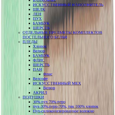
БАЙКОВЫЕ
ИСКУССТВЕННЫЙ НАПОЛНИТЕЛЬ
ШЕЛК
ЛЕН
ПУХ
БАМБУК
ШЕРСТЬ
ОТДЕЛЬНЫЕ ПРЕДМЕТЫ КОМПЛЕКТОВ
ПОСТЕЛЬНОГО БЕЛЬЯ
ПЛЕДЫ
Хлопок
Велюр
БАМБУК
ФЛИС
ШЕРСТЬ
ПАН
Флис
Велсофт
ИСКУССТВЕННЫЙ МЕХ
Велюр
АКРИЛ
ПОДУШКИ
30% пух 70% перо
пух-30%,перо-70%, тик 100% хлопок
Пух-силиконизированное волокно