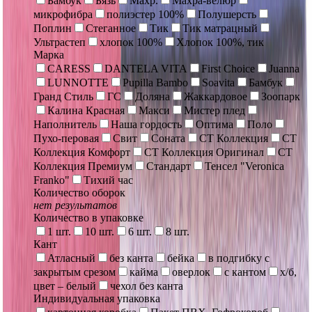
Бамбук
Бязь
Махр.
Махра-велюр
микрофибра
полиэстер 100%
Полушерсть
Поплин
Стеганное
Тик
Тик матрацный
Ультрастеп
хлопок 100%
Хлопок 100%, тик
Марка
CARESS
DANTELA VITA
First Choice
Juanna
LUNNOTTE
Pupilla Bambo
Soavita
Бамбук
Гранд Стиль
ГС
Доляна
Жаккардовое
Зоопарк
Калина Красная
Макси
Мистер плед
Наполнитель
Наша гордость
Оптима
Поло
Пухо-перовая
Свит
Соната
СТ Коллекция
СТ
Коллекция Комфорт
СТ Коллекция Оригинал
СТ
Коллекция Премиум
Стандарт
Тенсел "Veronica
Franko"
Тихий час
Количество оборок
нет результатов
Количество в упаковке
1 шт.
10 шт.
6 шт.
8 шт.
Кант
Атласный
без канта
бейка
в подгибку с
закрытым срезом
кайма
оверлок
с кантом
х/б,
цвет – белый
чехол без канта
Индивидуальная упаковка