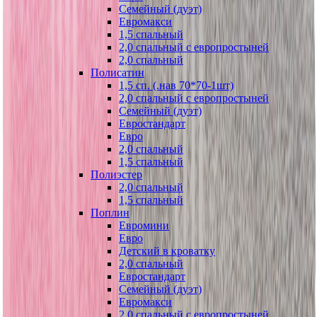
Семейный (дуэт)
Евромакси
1,5 спальный
2,0 спальный с европростыней
2,0 спальный
Полисатин
1,5 сп. (.нав 70*70-1шт)
2,0 спальный с европростыней
Семейный (дуэт)
Евростандарт
Евро
2,0 спальный
1,5 спальный
Полиэстер
2,0 спальный
1,5 спальный
Поплин
Евромини
Евро
Детский в кроватку
2,0 спальный
Евростандарт
Семейный (дуэт)
Евромакси
2,0 спальный с европростыней