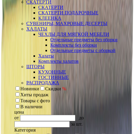
СКАТЕРТИ
СКАТЕРТИ
СКАТЕРТИ ПОДАРОЧНЫЕ
КЛЕЕНКА
СУВЕНИРЫ, МАХРОВЫЕ ДЕСЕРТЫ
ХАЛАТЫ
ЧЕХЛЫ ДЛЯ МЯГКОЙ МЕБЕЛИ
Отдельные предметы без оборки
Комплекты без оборки
Отдельные предметы с оборкой
Халаты
Комплекты халатов
ШТОРЫ
КУХОННЫЕ
ГОСТИННЫЕ
РАСПРОДАЖА
Новинки
Скидки
%
Хиты продаж
Товары с фото
В наличии
цена
от
до
за шт.
Категория