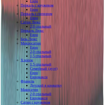
Евро
Перкаль с кружевом
Евро
Перкаль с гипюром
Евро
Сатин Люкс
2,0 спальный
Перкаль Люкс
Евро
Бязь Люкс
Микросатин
Евро
2,0 спальный
1,5 спальный
Хлопок
1,5 спальный
Семейный (дуэт)
Евро
Евромакси
Фланель
Детский в кроватку
Макосатин
2,0 спальный
Евромакси
Сатин с кружевом