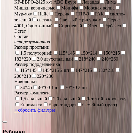
КР-ЕВРО-2425 к-т ABC Egypt
Лаванда
Лима
Мишки коричневые
Монифа
Морская волна
Мур-мяу
Найс
Персик
ППР-9
РАК
светло-
зеленый
светлые
Светлый с рисунком
Серое
4001, Однотонный
Сиреневый
Элен
Эрбачео
Эстет
Состав
нет результатов
Размер простыни
1,5 полуторный
115*145
150*214
150*215
182*220
2,0 двухспальный
218*240
240*260
Размер пододеяльника
115*145
145*215 2 шт
147*215
180*218
200*218
220*230
Наволочки
34*45
40*60 1шт
70*70 2 шт
Размер комплекта
1,5 спальный
2,0 спальный
Детский в кроватку
Евромакси
Евростандарт
Семейный (дуэт)
×
сбросить фильтры
Рубрики