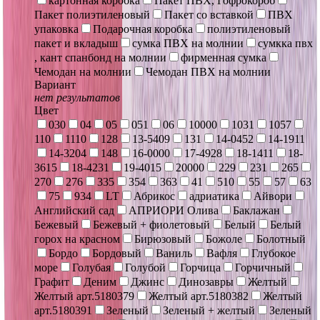
картонная коробка
Пакет ПВХ, Гофрокороб
Пакет полиэтиленовый
Пакет со вставкой
ПВХ
упаковка
Подарочная коробка
полиэтиленовый
пакет и вкладыш
сумка ПВХ на молнии
сумкка пвх
, кант спанбонд на молнии
фирменная сумка
Чемодан на молнии
Чемодан ПВХ на молнии
Вариант
нет результатов
Цвет
030
04
05
051
06
10000
1031
1057
110
1110
128
13-5409
131
14-0452
14-1911
14-3204
148
16-0000
17-4928
18-1411
18-
3615
18-4231
19-4015
20000
229
231
265
270
276
335
354
363
41
510
55
57
63
75
934
LT
Абрикос
адриатика
Айвори
Английский сад
АПРИОРИ Олива
Баклажан
Бежевый
Бежевый + фиолетовый
Белый
Белый
горох на красном
Бирюзовый
Божоле
Болотный
Бордо
Бордовый
Ваниль
Вафля
Глубокое
море
Голубая
Голубой
Горчица
Горчичный
Графит
Деним
Джинс
Динозавры
Желтый
Желтый арт.5180379
Желтый арт.5180382
Желтый
арт.5180391
Зеленый
Зеленый + желтый
Зеленый