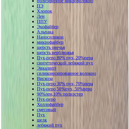
полиэфирное микроволокно
ПЭ
Хлопок
Лен
ППУ
Экофайбер
Альпака
Наносиликон
микрофайбер
шерсть овечья
шерсть верблюжья
Пух-перо 80% пух, 20%пера
синтетический лебяжий пух
Эвкалипт
силиконизированное волокно
Вискоза
Пух-перо 30% пух, 70%пера
Пух-перо 50%пух, 50%перо
90%лен,10% полиэстер
Пух-перо
Холлофайбер
смесовый
Пух
шелк
лебяжий пух