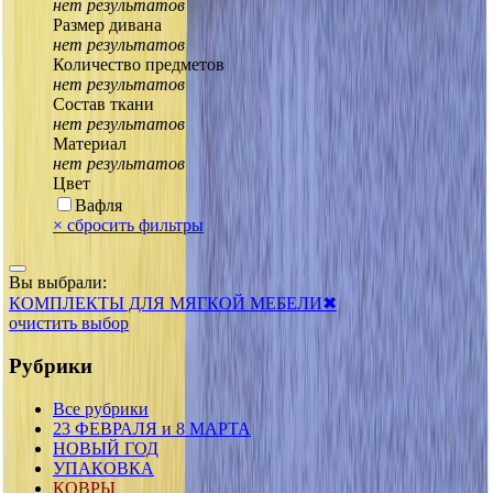
нет результатов
Размер дивана
нет результатов
Количество предметов
нет результатов
Состав ткани
нет результатов
Материал
нет результатов
Цвет
Вафля
×
сбросить фильтры
Вы выбрали:
КОМПЛЕКТЫ ДЛЯ МЯГКОЙ МЕБЕЛИ
✖
очистить выбор
Рубрики
Все рубрики
23 ФЕВРАЛЯ и 8 МАРТА
НОВЫЙ ГОД
УПАКОВКА
КОВРЫ