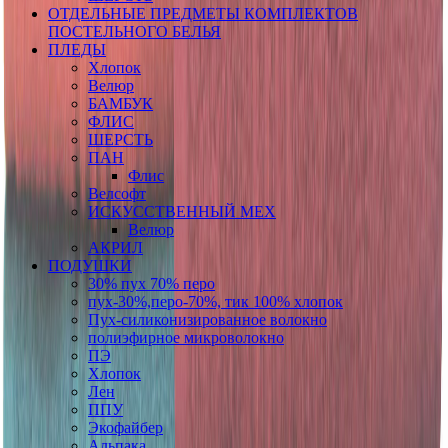
ОТДЕЛЬНЫЕ ПРЕДМЕТЫ КОМПЛЕКТОВ
ПОСТЕЛЬНОГО БЕЛЬЯ
ПЛЕДЫ
Хлопок
Велюр
БАМБУК
ФЛИС
ШЕРСТЬ
ПАН
Флис
Велсофт
ИСКУССТВЕННЫЙ МЕХ
Велюр
АКРИЛ
ПОДУШКИ
30% пух 70% перо
пух-30%,перо-70%, тик 100% хлопок
Пух-силиконизированное волокно
полиэфирное микроволокно
ПЭ
Хлопок
Лен
ППУ
Экофайбер
Альпака