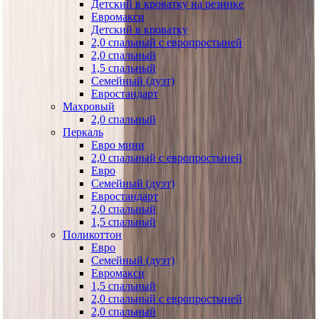
Детский в кроватку на резинке
Евромакси
Детский в кроватку
2,0 спальный с европростыней
2,0 спальный
1,5 спальный
Семейный (дуэт)
Евростандарт
Махровый
2,0 спальный
Перкаль
Евро мини
2,0 спальный с европростыней
Евро
Семейный (дуэт)
Евростандарт
2,0 спальный
1,5 спальный
Поликоттон
Евро
Семейный (дуэт)
Евромакси
1,5 спальный
2,0 спальный с европростыней
2,0 спальный