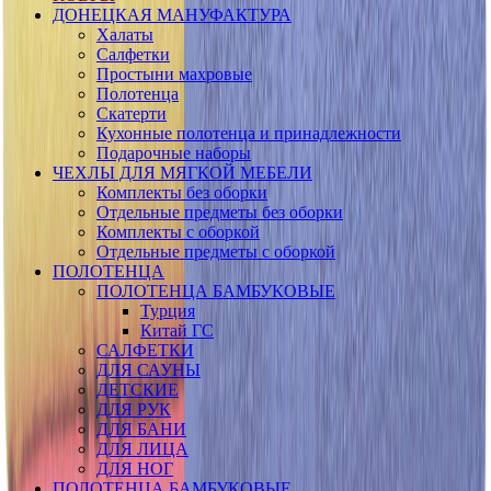
ДОНЕЦКАЯ МАНУФАКТУРА
Халаты
Салфетки
Простыни махровые
Полотенца
Скатерти
Кухонные полотенца и принадлежности
Подарочные наборы
ЧЕХЛЫ ДЛЯ МЯГКОЙ МЕБЕЛИ
Комплекты без оборки
Отдельные предметы без оборки
Комплекты с оборкой
Отдельные предметы с оборкой
ПОЛОТЕНЦА
ПОЛОТЕНЦА БАМБУКОВЫЕ
Турция
Китай ГС
САЛФЕТКИ
ДЛЯ САУНЫ
ДЕТСКИЕ
ДЛЯ РУК
ДЛЯ БАНИ
ДЛЯ ЛИЦА
ДЛЯ НОГ
ПОЛОТЕНЦА БАМБУКОВЫЕ