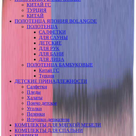
КИТАЙ ГС
ТУРЦИЯ
КИТАЙ
ПОЛОТЕНЦА ЯПОНИЯ BOLANGDE
ПОЛОТЕНЦА
САЛФЕТКИ
ДЛЯ САУНЫ
ДЕТСКИЕ
ДЛЯ РУК
ДЛЯ БАНИ
ДЛЯ ЛИЦА
ПОЛОТЕНЦА БАМБУКОВЫЕ
Китай ГС
Турция
ДЕТСКИЕ ПРИНАДЛЕЖНОСТИ
Салфетки
Пледы
Халаты
Пончо детское
Уголки
Пеленки
Игрушки-держатели
КОМПЛЕКТЫ ДЛЯ МЯГКОЙ МЕБЕЛИ
КОМПЛЕКТЫ ДЛЯ СПАЛЬНИ
КОВРИКИ