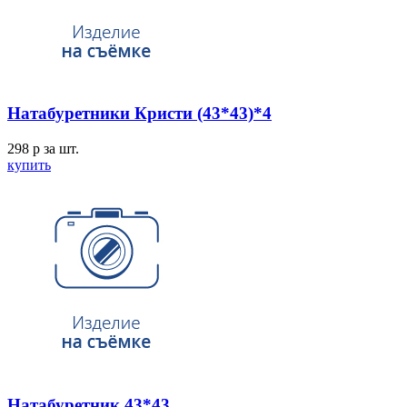
Натабуретники Кристи (43*43)*4
298
p
за шт.
купить
Натабуретник 43*43