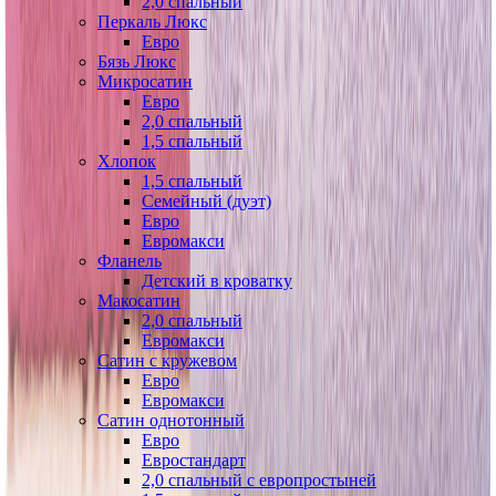
2,0 спальный
Перкаль Люкс
Евро
Бязь Люкс
Микросатин
Евро
2,0 спальный
1,5 спальный
Хлопок
1,5 спальный
Семейный (дуэт)
Евро
Евромакси
Фланель
Детский в кроватку
Макосатин
2,0 спальный
Евромакси
Сатин с кружевом
Евро
Евромакси
Сатин однотонный
Евро
Евростандарт
2,0 спальный с европростыней