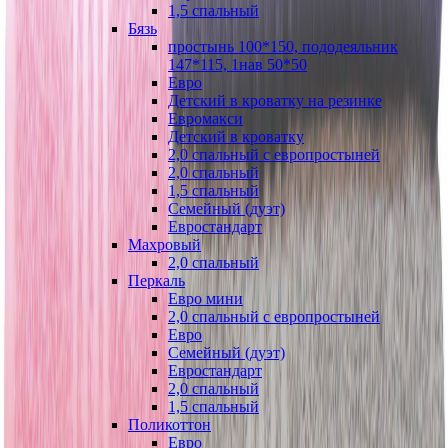
1,5 спальный
Бязь
простынь 100*150, пододеяльник
147*115, 1нав 50*50
Евро
Детский в кроватку на резинке
Евромакси
Детский в кроватку
2,0 спальный с европростыней
2,0 спальный
1,5 спальный
Семейный (дуэт)
Евростандарт
Махровый
2,0 спальный
Перкаль
Евро мини
2,0 спальный с европростыней
Евро
Семейный (дуэт)
Евростандарт
2,0 спальный
1,5 спальный
Поликоттон
Евро