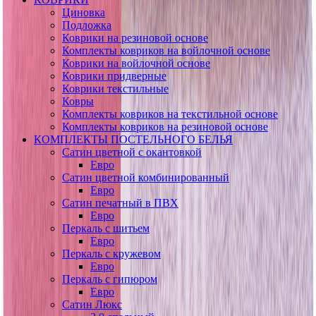
Циновка
Подложка
Коврики на резиновой основе
Комплекты ковриков на войлочной основе
Коврики на войлочной основе
Коврики придверные
Коврики текстильные
Ковры
Комплекты ковриков на текстильной основе
Комплекты ковриков на резиновой основе
КОМПЛЕКТЫ ПОСТЕЛЬНОГО БЕЛЬЯ
Сатин цветной с окантовкой
Евро
Сатин цветной комбинированный
Евро
Сатин печатный в ПВХ
Евро
Перкаль с шитьем
Евро
Перкаль с кружевом
Евро
Перкаль с гипюром
Евро
Сатин Люкс