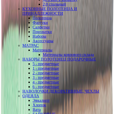
2,0 спальный
КУХОННЫЕ ПОЛОТЕНЦА И
ПРИНАДЛЕЖНОСТИ
Полотенца
Фартуки
Салфетки
Прихватки
Наборы
Аксессуары
МАТРАС
Материалы
Материалы коврового склада
НАБОРЫ ПОЛОТЕНЕЦ ПОДАРОЧНЫЕ
5 - предметные
1 - предметные
2 - предметные
3 - предметные
4 - предметные
6 - предметные
НАВОЛОЧКИ ДЕКОРАТИВНЫЕ, ЧЕХЛЫ
ОДЕЯЛА
Эвкалипт
Хлопок
Вата