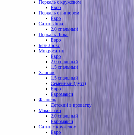
Перкаль с кружевом
Евро
Перкаль с гипюром
Евро
Сатин Люкс
2,0 спальный
Перкаль Люкс
Евро
Бязь Люкс
Микросатин
Евро
2,0 спальный
1,5 спальный
Хлопок
1,5 спальный
Семейный (дуэт)
Евро
Евромакси
Фланель
Детский в кроватку
Макосатин
2,0 спальный
Евромакси
Сатин с кружевом
Евро