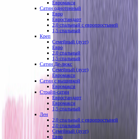
Евромакси
Сатин однотонный
Евро
Евростандарт
2,0 спальный с европростыней
1,5 спальный
Креп
Семейный (дуэт)
Евро
2,0 спальный
1,5 спальный
Сатин Де-люкс
Семейный (дуэт)
Евромакси
Сатин с вышивкой
Евромакси
Страйп-сатин
Евростандарт
Евромакси
1,5 спальный
Лен
2,0 спальный с европростыней
2,0 спальный
Семейный (дуэт)
Евро