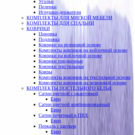
Уголки
Пеленки
Игрушки-держатели
КОМПЛЕКТЫ ДЛЯ МЯГКОЙ МЕБЕЛИ
КОМПЛЕКТЫ ДЛЯ СПАЛЬНИ
КОВРИКИ
Циновка
Подложка
Коврики на резиновой основе
Комплекты ковриков на войлочной основе
Коврики на войлочной основе
Коврики придверные
Коврики текстильные
Ковры
Комплекты ковриков на текстильной основе
Комплекты ковриков на резиновой основе
КОМПЛЕКТЫ ПОСТЕЛЬНОГО БЕЛЬЯ
Сатин цветной с окантовкой
Евро
Сатин цветной комбинированный
Евро
Сатин печатный в ПВХ
Евро
Перкаль с шитьем
Евро