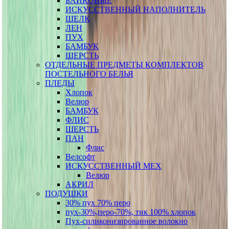
БАЙКОВЫЕ
ИСКУССТВЕННЫЙ НАПОЛНИТЕЛЬ
ШЕЛК
ЛЕН
ПУХ
БАМБУК
ШЕРСТЬ
ОТДЕЛЬНЫЕ ПРЕДМЕТЫ КОМПЛЕКТОВ
ПОСТЕЛЬНОГО БЕЛЬЯ
ПЛЕДЫ
Хлопок
Велюр
БАМБУК
ФЛИС
ШЕРСТЬ
ПАН
Флис
Велсофт
ИСКУССТВЕННЫЙ МЕХ
Велюр
АКРИЛ
ПОДУШКИ
30% пух 70% перо
пух-30%,перо-70%, тик 100% хлопок
Пух-силиконизированное волокно