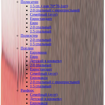
Полисатин
1,5 сп. (.нав 70*70-1шт)
2,0 спальный с европростыней
Семейный (дуэт)
Евростандарт
Евро
2,0 спальный
1,5 спальный
Полиэстер
2,0 спальный
1,5 спальный
Поплин
Евромини
Евро
Детский в кроватку
2,0 спальный
Евростандарт
Семейный (дуэт)
Евромакси
2,0 спальный с европростыней
1,5 спальный
Ранфорс
Семейный (дуэт)
Детский в кроватку
Евромакси