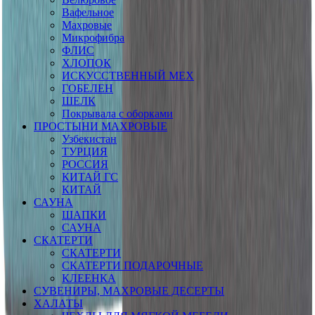
Вафельное
Махровые
Микрофибра
ФЛИС
ХЛОПОК
ИСКУССТВЕННЫЙ МЕХ
ГОБЕЛЕН
ШЕЛК
Покрывала с оборками
ПРОСТЫНИ МАХРОВЫЕ
Узбекистан
ТУРЦИЯ
РОССИЯ
КИТАЙ ГС
КИТАЙ
САУНА
ШАПКИ
САУНА
СКАТЕРТИ
СКАТЕРТИ
СКАТЕРТИ ПОДАРОЧНЫЕ
КЛЕЕНКА
СУВЕНИРЫ, МАХРОВЫЕ ДЕСЕРТЫ
ХАЛАТЫ