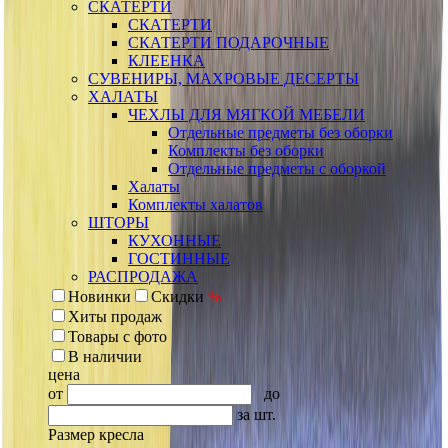
СКАТЕРТИ
СКАТЕРТИ
СКАТЕРТИ ПОДАРОЧНЫЕ
КЛЕЕНКА
СУВЕНИРЫ, МАХРОВЫЕ ДЕСЕРТЫ
ХАЛАТЫ
ЧЕХЛЫ ДЛЯ МЯГКОЙ МЕБЕЛИ
Отдельные предметы без оборки
Комплекты без оборки
Отдельные предметы с оборкой
Халаты
Комплекты халатов
ШТОРЫ
КУХОННЫЕ
ГОСТИННЫЕ
РАСПРОДАЖА
Новинки
Скидки
%
Хиты продаж
Товары с фото
В наличии
цена
от
до
за шт.
Размер кресла