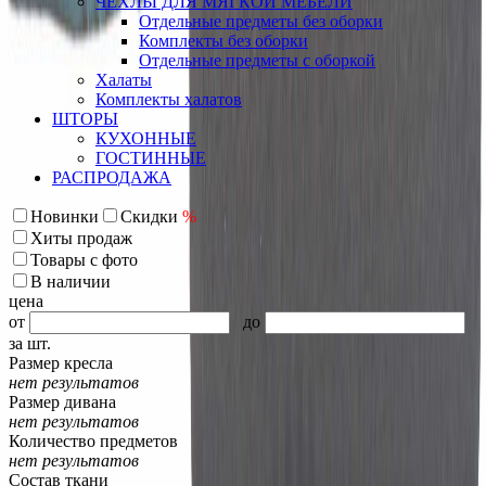
ЧЕХЛЫ ДЛЯ МЯГКОЙ МЕБЕЛИ
Отдельные предметы без оборки
Комплекты без оборки
Отдельные предметы с оборкой
Халаты
Комплекты халатов
ШТОРЫ
КУХОННЫЕ
ГОСТИННЫЕ
РАСПРОДАЖА
Новинки
Скидки
%
Хиты продаж
Товары с фото
В наличии
цена
от
до
за шт.
Размер кресла
нет результатов
Размер дивана
нет результатов
Количество предметов
нет результатов
Состав ткани