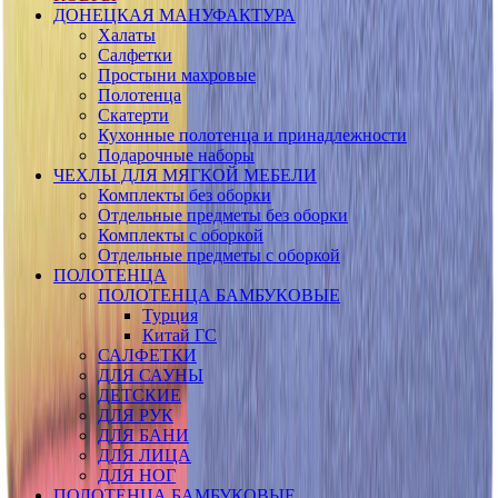
ДОНЕЦКАЯ МАНУФАКТУРА
Халаты
Салфетки
Простыни махровые
Полотенца
Скатерти
Кухонные полотенца и принадлежности
Подарочные наборы
ЧЕХЛЫ ДЛЯ МЯГКОЙ МЕБЕЛИ
Комплекты без оборки
Отдельные предметы без оборки
Комплекты с оборкой
Отдельные предметы с оборкой
ПОЛОТЕНЦА
ПОЛОТЕНЦА БАМБУКОВЫЕ
Турция
Китай ГС
САЛФЕТКИ
ДЛЯ САУНЫ
ДЕТСКИЕ
ДЛЯ РУК
ДЛЯ БАНИ
ДЛЯ ЛИЦА
ДЛЯ НОГ
ПОЛОТЕНЦА БАМБУКОВЫЕ