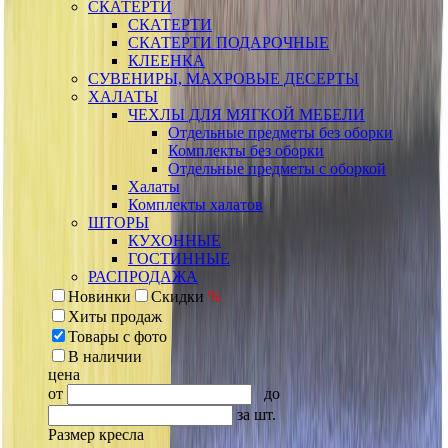
СКАТЕРТИ
СКАТЕРТИ
СКАТЕРТИ ПОДАРОЧНЫЕ
КЛЕЕНКА
СУВЕНИРЫ, МАХРОВЫЕ ДЕСЕРТЫ
ХАЛАТЫ
ЧЕХЛЫ ДЛЯ МЯГКОЙ МЕБЕЛИ
Отдельные предметы без оборки
Комплекты без оборки
Отдельные предметы с оборкой
Халаты
Комплекты халатов
ШТОРЫ
КУХОННЫЕ
ГОСТИННЫЕ
РАСПРОДАЖА
Новинки
Скидки
%
Хиты продаж
Товары с фото
В наличии
цена
от
до
за шт.
Размер кресла