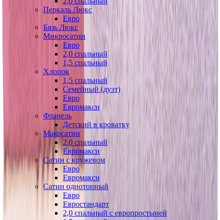
2,0 спальный
Перкаль Люкс
Евро
Бязь Люкс
Микросатин
Евро
2,0 спальный
1,5 спальный
Хлопок
1,5 спальный
Семейный (дуэт)
Евро
Евромакси
Фланель
Детский в кроватку
Макосатин
2,0 спальный
Евромакси
Сатин с кружевом
Евро
Евромакси
Сатин однотонный
Евро
Евростандарт
2,0 спальный с европростыней