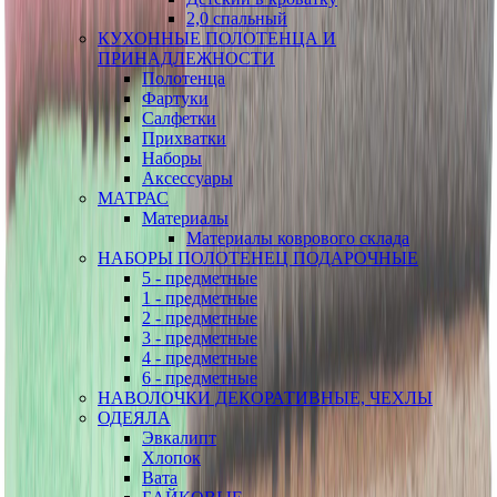
2,0 спальный
КУХОННЫЕ ПОЛОТЕНЦА И
ПРИНАДЛЕЖНОСТИ
Полотенца
Фартуки
Салфетки
Прихватки
Наборы
Аксессуары
МАТРАС
Материалы
Материалы коврового склада
НАБОРЫ ПОЛОТЕНЕЦ ПОДАРОЧНЫЕ
5 - предметные
1 - предметные
2 - предметные
3 - предметные
4 - предметные
6 - предметные
НАВОЛОЧКИ ДЕКОРАТИВНЫЕ, ЧЕХЛЫ
ОДЕЯЛА
Эвкалипт
Хлопок
Вата