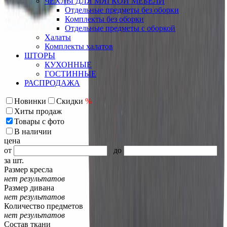
ЧЕХЛЫ ДЛЯ МЯГКОЙ МЕБЕЛИ
Отдельные предметы без оборки
Комплекты без оборки
Отдельные предметы с оборкой
Халаты
Комплекты халатов
ШТОРЫ
КУХОННЫЕ
ГОСТИННЫЕ
РАСПРОДАЖА
Новинки
Скидки
%
Хиты продаж
Товары с фото
В наличии
цена
от
до
за шт.
Размер кресла
нет результатов
Размер дивана
нет результатов
Количество предметов
нет результатов
Состав ткани