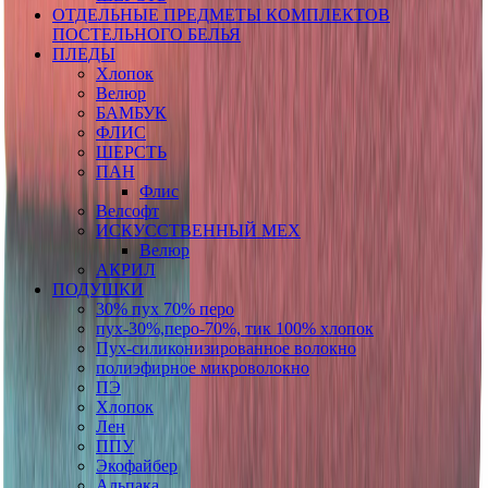
ОТДЕЛЬНЫЕ ПРЕДМЕТЫ КОМПЛЕКТОВ
ПОСТЕЛЬНОГО БЕЛЬЯ
ПЛЕДЫ
Хлопок
Велюр
БАМБУК
ФЛИС
ШЕРСТЬ
ПАН
Флис
Велсофт
ИСКУССТВЕННЫЙ МЕХ
Велюр
АКРИЛ
ПОДУШКИ
30% пух 70% перо
пух-30%,перо-70%, тик 100% хлопок
Пух-силиконизированное волокно
полиэфирное микроволокно
ПЭ
Хлопок
Лен
ППУ
Экофайбер
Альпака