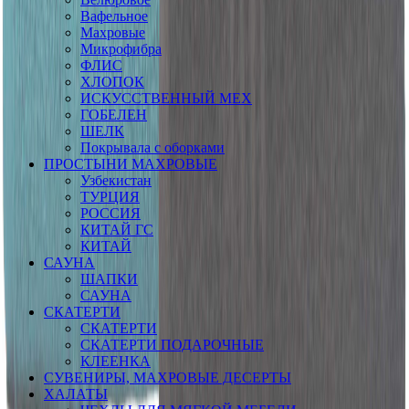
Вафельное
Махровые
Микрофибра
ФЛИС
ХЛОПОК
ИСКУССТВЕННЫЙ МЕХ
ГОБЕЛЕН
ШЕЛК
Покрывала с оборками
ПРОСТЫНИ МАХРОВЫЕ
Узбекистан
ТУРЦИЯ
РОССИЯ
КИТАЙ ГС
КИТАЙ
САУНА
ШАПКИ
САУНА
СКАТЕРТИ
СКАТЕРТИ
СКАТЕРТИ ПОДАРОЧНЫЕ
КЛЕЕНКА
СУВЕНИРЫ, МАХРОВЫЕ ДЕСЕРТЫ
ХАЛАТЫ