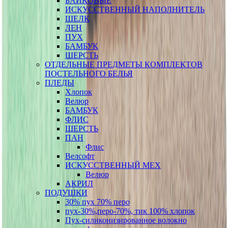
БАЙКОВЫЕ
ИСКУССТВЕННЫЙ НАПОЛНИТЕЛЬ
ШЕЛК
ЛЕН
ПУХ
БАМБУК
ШЕРСТЬ
ОТДЕЛЬНЫЕ ПРЕДМЕТЫ КОМПЛЕКТОВ
ПОСТЕЛЬНОГО БЕЛЬЯ
ПЛЕДЫ
Хлопок
Велюр
БАМБУК
ФЛИС
ШЕРСТЬ
ПАН
Флис
Велсофт
ИСКУССТВЕННЫЙ МЕХ
Велюр
АКРИЛ
ПОДУШКИ
30% пух 70% перо
пух-30%,перо-70%, тик 100% хлопок
Пух-силиконизированное волокно