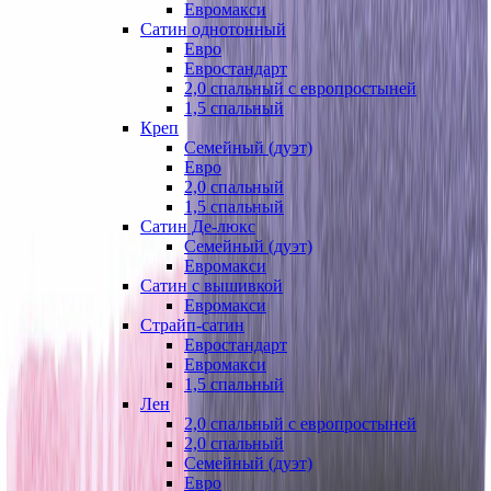
Евромакси
Сатин однотонный
Евро
Евростандарт
2,0 спальный с европростыней
1,5 спальный
Креп
Семейный (дуэт)
Евро
2,0 спальный
1,5 спальный
Сатин Де-люкс
Семейный (дуэт)
Евромакси
Сатин с вышивкой
Евромакси
Страйп-сатин
Евростандарт
Евромакси
1,5 спальный
Лен
2,0 спальный с европростыней
2,0 спальный
Семейный (дуэт)
Евро