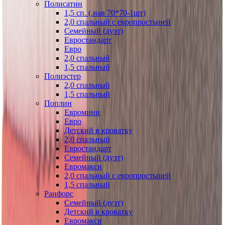
Полисатин
1,5 сп. (.нав 70*70-1шт)
2,0 спальный с европростыней
Семейный (дуэт)
Евростандарт
Евро
2,0 спальный
1,5 спальный
Полиэстер
2,0 спальный
1,5 спальный
Поплин
Евромини
Евро
Детский в кроватку
2,0 спальный
Евростандарт
Семейный (дуэт)
Евромакси
2,0 спальный с европростыней
1,5 спальный
Ранфорс
Семейный (дуэт)
Детский в кроватку
Евромакси