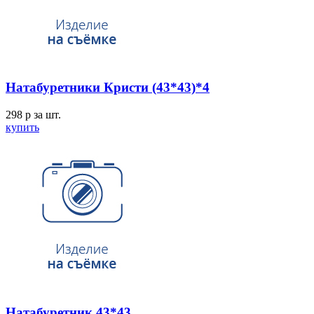
Натабуретники Кристи (43*43)*4
298
p
за шт.
купить
Натабуретник 43*43