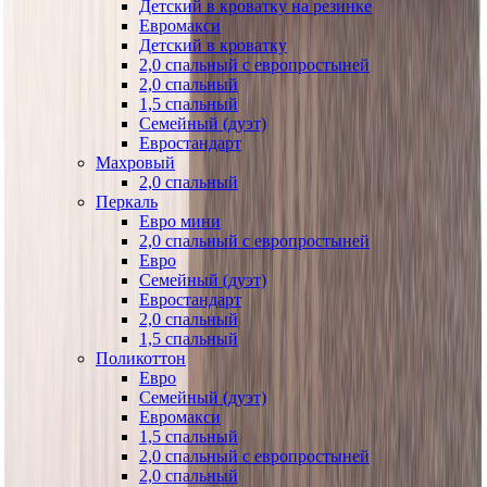
Детский в кроватку на резинке
Евромакси
Детский в кроватку
2,0 спальный с европростыней
2,0 спальный
1,5 спальный
Семейный (дуэт)
Евростандарт
Махровый
2,0 спальный
Перкаль
Евро мини
2,0 спальный с европростыней
Евро
Семейный (дуэт)
Евростандарт
2,0 спальный
1,5 спальный
Поликоттон
Евро
Семейный (дуэт)
Евромакси
1,5 спальный
2,0 спальный с европростыней
2,0 спальный