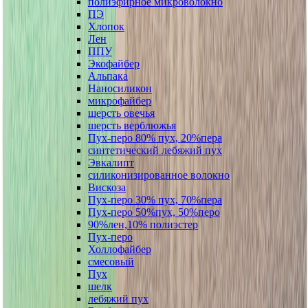
полиэфирное микроволокно
ПЭ
Хлопок
Лен
ППУ
Экофайбер
Альпака
Наносиликон
микрофайбер
шерсть овечья
шерсть верблюжья
Пух-перо 80% пух, 20%пера
синтетический лебяжий пух
Эвкалипт
силиконизированное волокно
Вискоза
Пух-перо 30% пух, 70%пера
Пух-перо 50%пух, 50%перо
90%лен,10% полиэстер
Пух-перо
Холлофайбер
смесовый
Пух
шелк
лебяжий пух