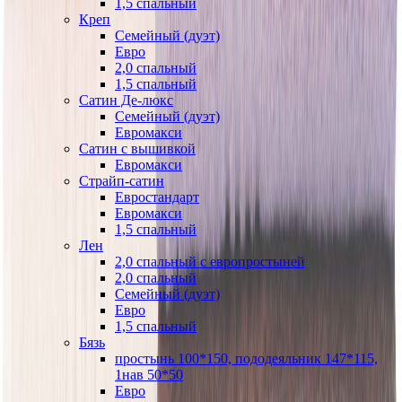
1,5 спальный
Креп
Семейный (дуэт)
Евро
2,0 спальный
1,5 спальный
Сатин Де-люкс
Семейный (дуэт)
Евромакси
Сатин с вышивкой
Евромакси
Страйп-сатин
Евростандарт
Евромакси
1,5 спальный
Лен
2,0 спальный с европростыней
2,0 спальный
Семейный (дуэт)
Евро
1,5 спальный
Бязь
простынь 100*150, пододеяльник 147*115,
1нав 50*50
Евро