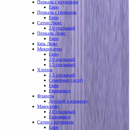
Перкаль с кружевом
Евро
Перкаль с гипюром
Евро
Сатин Люкс
2,0 спальный
Перкаль Люкс
Евро
Бязь Люкс
Микросатин
Евро
2,0 спальный
1,5 спальный
Хлопок
1,5 спальный
Семейный (дуэт)
Евро
Евромакси
Фланель
Детский в кроватку
Макосатин
2,0 спальный
Евромакси
Сатин с кружевом
Евро