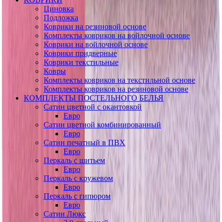
Циновка
Подложка
Коврики на резиновой основе
Комплекты ковриков на войлочной основе
Коврики на войлочной основе
Коврики придверные
Коврики текстильные
Ковры
Комплекты ковриков на текстильной основе
Комплекты ковриков на резиновой основе
КОМПЛЕКТЫ ПОСТЕЛЬНОГО БЕЛЬЯ
Сатин цветной с окантовкой
Евро
Сатин цветной комбинированный
Евро
Сатин печатный в ПВХ
Евро
Перкаль с шитьем
Евро
Перкаль с кружевом
Евро
Перкаль с гипюром
Евро
Сатин Люкс