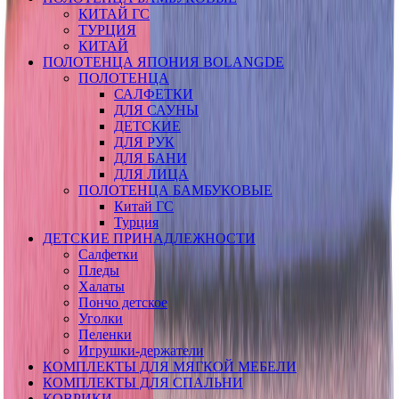
КИТАЙ ГС
ТУРЦИЯ
КИТАЙ
ПОЛОТЕНЦА ЯПОНИЯ BOLANGDE
ПОЛОТЕНЦА
САЛФЕТКИ
ДЛЯ САУНЫ
ДЕТСКИЕ
ДЛЯ РУК
ДЛЯ БАНИ
ДЛЯ ЛИЦА
ПОЛОТЕНЦА БАМБУКОВЫЕ
Китай ГС
Турция
ДЕТСКИЕ ПРИНАДЛЕЖНОСТИ
Салфетки
Пледы
Халаты
Пончо детское
Уголки
Пеленки
Игрушки-держатели
КОМПЛЕКТЫ ДЛЯ МЯГКОЙ МЕБЕЛИ
КОМПЛЕКТЫ ДЛЯ СПАЛЬНИ
КОВРИКИ