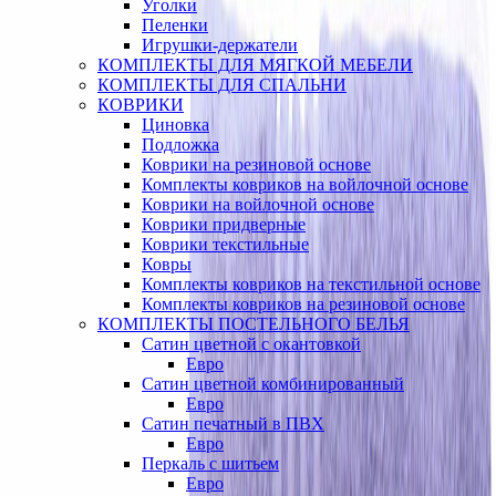
Уголки
Пеленки
Игрушки-держатели
КОМПЛЕКТЫ ДЛЯ МЯГКОЙ МЕБЕЛИ
КОМПЛЕКТЫ ДЛЯ СПАЛЬНИ
КОВРИКИ
Циновка
Подложка
Коврики на резиновой основе
Комплекты ковриков на войлочной основе
Коврики на войлочной основе
Коврики придверные
Коврики текстильные
Ковры
Комплекты ковриков на текстильной основе
Комплекты ковриков на резиновой основе
КОМПЛЕКТЫ ПОСТЕЛЬНОГО БЕЛЬЯ
Сатин цветной с окантовкой
Евро
Сатин цветной комбинированный
Евро
Сатин печатный в ПВХ
Евро
Перкаль с шитьем
Евро