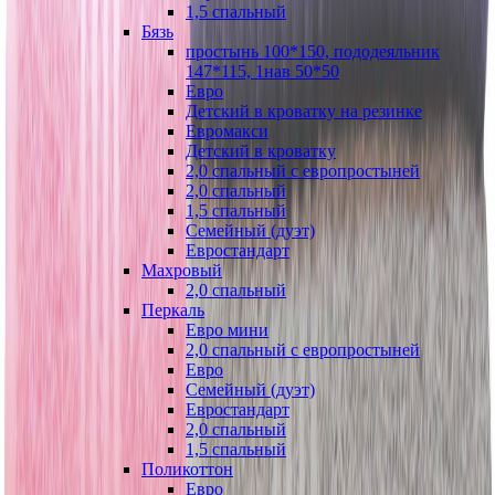
1,5 спальный
Бязь
простынь 100*150, пододеяльник
147*115, 1нав 50*50
Евро
Детский в кроватку на резинке
Евромакси
Детский в кроватку
2,0 спальный с европростыней
2,0 спальный
1,5 спальный
Семейный (дуэт)
Евростандарт
Махровый
2,0 спальный
Перкаль
Евро мини
2,0 спальный с европростыней
Евро
Семейный (дуэт)
Евростандарт
2,0 спальный
1,5 спальный
Поликоттон
Евро