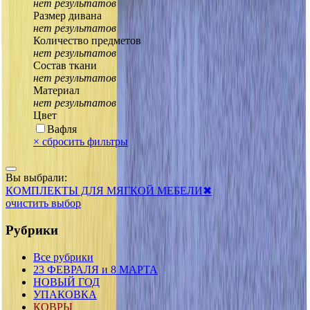
нет результатов
Размер дивана
нет результатов
Количество предметов
нет результатов
Состав ткани
нет результатов
Материал
нет результатов
Цвет
Вафля
×
сбросить фильтры
Вы выбрали:
КОМПЛЕКТЫ ДЛЯ МЯГКОЙ МЕБЕЛИ
✖
очистить выбор
Рубрики
Все рубрики
23 ФЕВРАЛЯ и 8 МАРТА
НОВЫЙ ГОД
УПАКОВКА
КОВРЫ