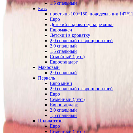
1,5 спальный
Бязь
простынь 100*150, пододеяльник 147*11
Евро
Детский в кроватку на резинке
Евромакси
Детский в кроватку
2,0 спальный с европростыней
2,0 спальный
1,5 спальный
Семейный (дуэт)
Евростандарт
Махровый
2,0 спальный
Перкаль
Евро мини
2,0 спальный с европростыней
Евро
Семейный (дуэт)
Евростандарт
2,0 спальный
1,5 спальный
Поликоттон
Евро
Семейный (дуэт)