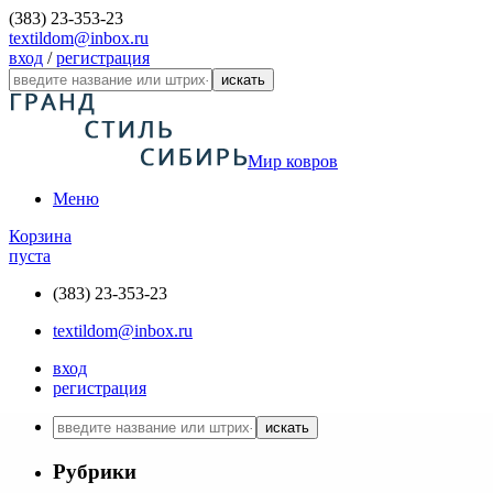
(383) 23-353-23
textildom@inbox.ru
вход
/
регистрация
искать
Мир ковров
Меню
Корзина
пуста
(383) 23-353-23
textildom@inbox.ru
вход
регистрация
искать
Рубрики