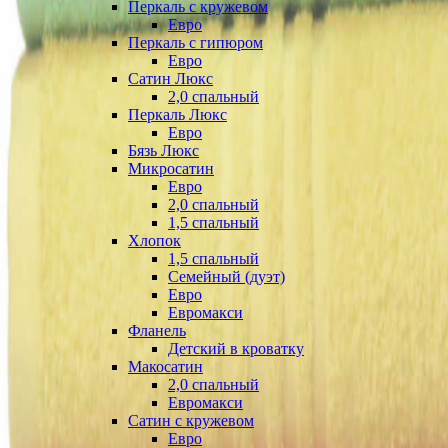
Перкаль с кружевом
Евро
Перкаль с гипюром
Евро
Сатин Люкс
2,0 спальный
Перкаль Люкс
Евро
Бязь Люкс
Микросатин
Евро
2,0 спальный
1,5 спальный
Хлопок
1,5 спальный
Семейный (дуэт)
Евро
Евромакси
Фланель
Детский в кроватку
Макосатин
2,0 спальный
Евромакси
Сатин с кружевом
Евро