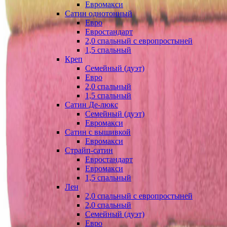
Евромакси
Сатин однотонный
Евро
Евростандарт
2,0 спальный с европростыней
1,5 спальный
Креп
Семейный (дуэт)
Евро
2,0 спальный
1,5 спальный
Сатин Де-люкс
Семейный (дуэт)
Евромакси
Сатин с вышивкой
Евромакси
Страйп-сатин
Евростандарт
Евромакси
1,5 спальный
Лен
2,0 спальный с европростыней
2,0 спальный
Семейный (дуэт)
Евро