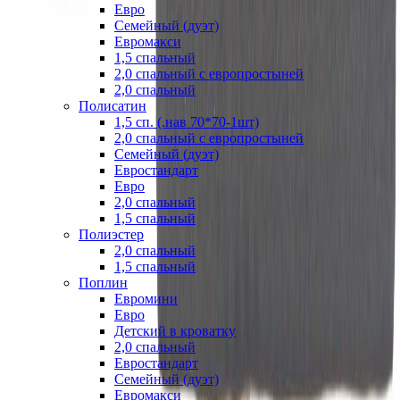
Евро
Семейный (дуэт)
Евромакси
1,5 спальный
2,0 спальный с европростыней
2,0 спальный
Полисатин
1,5 сп. (.нав 70*70-1шт)
2,0 спальный с европростыней
Семейный (дуэт)
Евростандарт
Евро
2,0 спальный
1,5 спальный
Полиэстер
2,0 спальный
1,5 спальный
Поплин
Евромини
Евро
Детский в кроватку
2,0 спальный
Евростандарт
Семейный (дуэт)
Евромакси