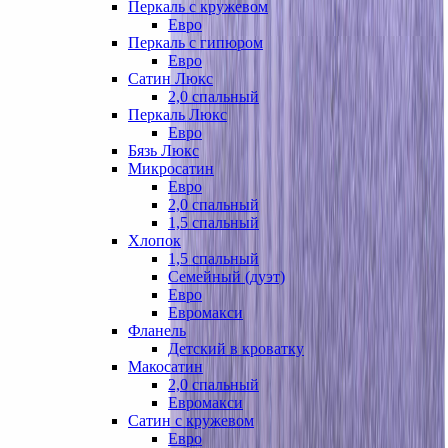
Перкаль с кружевом
Евро
Перкаль с гипюром
Евро
Сатин Люкс
2,0 спальный
Перкаль Люкс
Евро
Бязь Люкс
Микросатин
Евро
2,0 спальный
1,5 спальный
Хлопок
1,5 спальный
Семейный (дуэт)
Евро
Евромакси
Фланель
Детский в кроватку
Макосатин
2,0 спальный
Евромакси
Сатин с кружевом
Евро