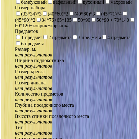
бамбуковый
вафельный
кухонный
махровый
Размер набора
(33*34)*3
(40*60)*2
(40*60)*3
(45*71)*4
(45*90)*2
34*76+65*135
50*90
50*90 + 70*140
60*120+коврик+корзинка
Предметов
1 предмет
2 предмета
3 предмета
4 предмета
6 предмета
Размер, м.
нет результатов
Ширина подлокотника
нет результатов
Размер кресла
нет результатов
Размер дивана
нет результатов
Количество предметов
нет результатов
Глубина посадочного места
нет результатов
Высота спинки посадочного места
нет результатов
Тип
нет результатов
Страна производитель