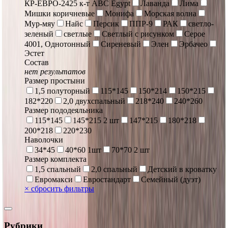
КР-ЕВРО-2425 к-т ABC Egypt
Лаванда
Лима
Мишки коричневые
Монифа
Морская волна
Мур-мяу
Найс
Персик
ППР-9
РАК
светло-
зеленый
светлые
Светлый с рисунком
Серое
4001, Однотонный
Сиреневый
Элен
Эрбачео
Эстет
Состав
нет результатов
Размер простыни
1,5 полуторный
115*145
150*214
150*215
182*220
2,0 двухспальный
218*240
240*260
Размер пододеяльника
115*145
145*215 2 шт
147*215
180*218
200*218
220*230
Наволочки
34*45
40*60 1шт
70*70 2 шт
Размер комплекта
1,5 спальный
2,0 спальный
Детский в кроватку
Евромакси
Евростандарт
Семейный (дуэт)
×
сбросить фильтры
Рубрики