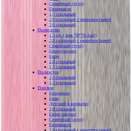
Семейный (дуэт)
Евромакси
1,5 спальный
2,0 спальный с европростыней
2,0 спальный
Полисатин
1,5 сп. (.нав 70*70-1шт)
2,0 спальный с европростыней
Семейный (дуэт)
Евростандарт
Евро
2,0 спальный
1,5 спальный
Полиэстер
2,0 спальный
1,5 спальный
Поплин
Евромини
Евро
Детский в кроватку
2,0 спальный
Евростандарт
Семейный (дуэт)
Евромакси
2,0 спальный с европростыней