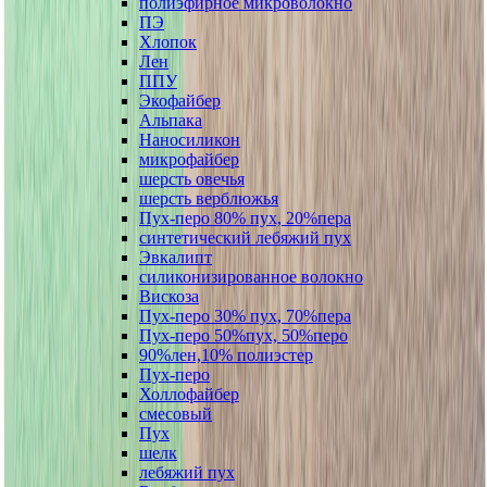
полиэфирное микроволокно
ПЭ
Хлопок
Лен
ППУ
Экофайбер
Альпака
Наносиликон
микрофайбер
шерсть овечья
шерсть верблюжья
Пух-перо 80% пух, 20%пера
синтетический лебяжий пух
Эвкалипт
силиконизированное волокно
Вискоза
Пух-перо 30% пух, 70%пера
Пух-перо 50%пух, 50%перо
90%лен,10% полиэстер
Пух-перо
Холлофайбер
смесовый
Пух
шелк
лебяжий пух