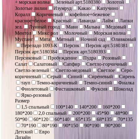
+ морская волна
Зеленый арт.5180380
Золотой
Золотые лилии
Изумруд
Какао
Капучино
Коралл
Коричневый
кофейное+бежевое
красное+белое
Красный
Лаванда
Лайм
Лапки
зел.
Лунный город
Мави
Мальва
Медовый
Ментол
Микс рол
Молочный
Морская волна
Мустанг
Мята
Мятный
Ночной сад
Оливковый
Переладо 1093-К
Персик
Персик арт.5180381
Персик арт.5180384
Персик арт.5180393
Персиковый
Пробуждение
Пудра
Розовый
Салат
Салатовый
Сапфир
Светло-горчичный
Светло-зеленый
Светло-медовый
Светлое
Серо-
коричневый
Серый
Синий
Сиреневый
Сирень
тауп
Темно-коричневый
Темно-синий
Фиалка
Фиолетовый
Фисташковый
Фуксия
Шоколад
Ярко-розовый
Размер
1,5 спальный
100*140
140*200
160*200
180*200
2,0 спальный
200*200
45*90
48*90
50*90
60*120
60*140
65*135
68*135
70*135
70*190
80*190
90*150
90*190
90*200
Детский
Евро
Дизайн