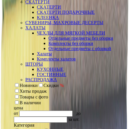
СКАТЕРТИ
СКАТЕРТИ
СКАТЕРТИ ПОДАРОЧНЫЕ
КЛЕЕНКА
СУВЕНИРЫ, МАХРОВЫЕ ДЕСЕРТЫ
ХАЛАТЫ
ЧЕХЛЫ ДЛЯ МЯГКОЙ МЕБЕЛИ
Отдельные предметы без оборки
Комплекты без оборки
Отдельные предметы с оборкой
Халаты
Комплекты халатов
ШТОРЫ
КУХОННЫЕ
ГОСТИННЫЕ
РАСПРОДАЖА
Новинки
Скидки
%
Хиты продаж
Товары с фото
В наличии
цена
от
до
за шт.
Категория