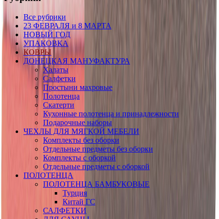
Все рубрики
23 ФЕВРАЛЯ и 8 МАРТА
НОВЫЙ ГОД
УПАКОВКА
КОВРЫ
ДОНЕЦКАЯ МАНУФАКТУРА
Халаты
Салфетки
Простыни махровые
Полотенца
Скатерти
Кухонные полотенца и принадлежности
Подарочные наборы
ЧЕХЛЫ ДЛЯ МЯГКОЙ МЕБЕЛИ
Комплекты без оборки
Отдельные предметы без оборки
Комплекты с оборкой
Отдельные предметы с оборкой
ПОЛОТЕНЦА
ПОЛОТЕНЦА БАМБУКОВЫЕ
Турция
Китай ГС
САЛФЕТКИ