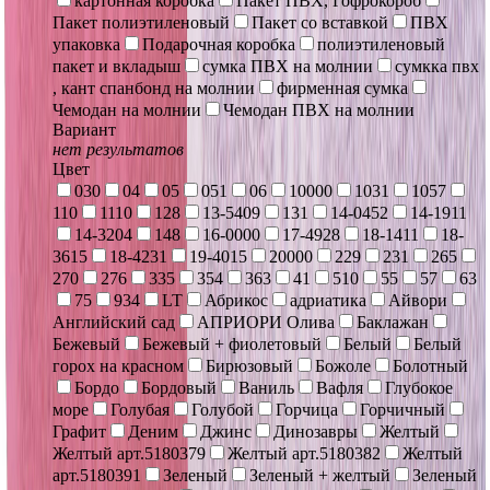
картонная коробка
Пакет ПВХ, Гофрокороб
Пакет полиэтиленовый
Пакет со вставкой
ПВХ
упаковка
Подарочная коробка
полиэтиленовый
пакет и вкладыш
сумка ПВХ на молнии
сумкка пвх
, кант спанбонд на молнии
фирменная сумка
Чемодан на молнии
Чемодан ПВХ на молнии
Вариант
нет результатов
Цвет
030
04
05
051
06
10000
1031
1057
110
1110
128
13-5409
131
14-0452
14-1911
14-3204
148
16-0000
17-4928
18-1411
18-
3615
18-4231
19-4015
20000
229
231
265
270
276
335
354
363
41
510
55
57
63
75
934
LT
Абрикос
адриатика
Айвори
Английский сад
АПРИОРИ Олива
Баклажан
Бежевый
Бежевый + фиолетовый
Белый
Белый
горох на красном
Бирюзовый
Божоле
Болотный
Бордо
Бордовый
Ваниль
Вафля
Глубокое
море
Голубая
Голубой
Горчица
Горчичный
Графит
Деним
Джинс
Динозавры
Желтый
Желтый арт.5180379
Желтый арт.5180382
Желтый
арт.5180391
Зеленый
Зеленый + желтый
Зеленый