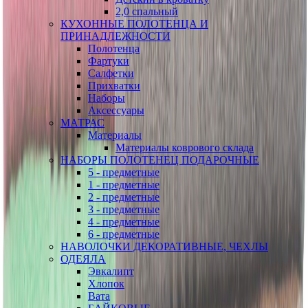
2,0 спальный
КУХОННЫЕ ПОЛОТЕНЦА И
ПРИНАДЛЕЖНОСТИ
Полотенца
Фартуки
Салфетки
Прихватки
Наборы
Аксессуары
МАТРАС
Материалы
Материалы коврового склада
НАБОРЫ ПОЛОТЕНЕЦ ПОДАРОЧНЫЕ
5 - предметные
1 - предметные
2 - предметные
3 - предметные
4 - предметные
6 - предметные
НАВОЛОЧКИ ДЕКОРАТИВНЫЕ, ЧЕХЛЫ
ОДЕЯЛА
Эвкалипт
Хлопок
Вата