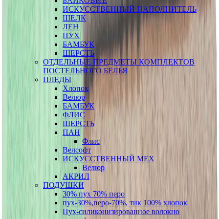
БАЙКОВЫЕ
ИСКУССТВЕННЫЙ НАПОЛНИТЕЛЬ
ШЕЛК
ЛЕН
ПУХ
БАМБУК
ШЕРСТЬ
ОТДЕЛЬНЫЕ ПРЕДМЕТЫ КОМПЛЕКТОВ
ПОСТЕЛЬНОГО БЕЛЬЯ
ПЛЕДЫ
Хлопок
Велюр
БАМБУК
ФЛИС
ШЕРСТЬ
ПАН
Флис
Велсофт
ИСКУССТВЕННЫЙ МЕХ
Велюр
АКРИЛ
ПОДУШКИ
30% пух 70% перо
пух-30%,перо-70%, тик 100% хлопок
Пух-силиконизированное волокно