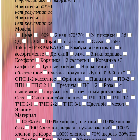
шерсть овечья
Экофайбер
Наволочка 50*70
нет результатов
Наволочка
нет результатов
Модель
1 нав
1009
2 нав. (70*70)
24 пиковки
3d
5Д
L22-6
Light
mik/ станд.
Ocean
Pike
Takimi+ПОКРЫВАЛО
Бамбуковое волокно
в
ассортименте
Детский
зима
Знаки зодиака
Комфорт
Корзинка + 2 салфетки
Корзинка +3
салфетки
Лунный зайчик
Новая линия
облегченное
Одеяло+подушка "Лунный Зайчик"
ОПС 1-2 кассетное
Оригинал
Папалино
ПО-2
ПП1
ППС 2-1
Премиум
ПС 1-2
Роза
с
вышивкой
с кружевом
с печатным рисунком
Сети
Синтепон облегченное
ТЧП 1-1
ТЧП 1-2
ТЧП 2-1
ТЧП 2-2
ТЧП 3-1
Цветной
чехол
Эконом
Материал
100% п/э
100% хлопок , цветной
100% хлопок,
бязь
100% хлопок, перкаль пуходержащий
100%
хлопок, ранфорс
100%,хлопок
70% шерсть, 30% ПЭ