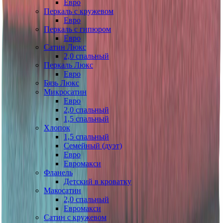
Евро
Перкаль с кружевом
Евро
Перкаль с гипюром
Евро
Сатин Люкс
2,0 спальный
Перкаль Люкс
Евро
Бязь Люкс
Микросатин
Евро
2,0 спальный
1,5 спальный
Хлопок
1,5 спальный
Семейный (дуэт)
Евро
Евромакси
Фланель
Детский в кроватку
Макосатин
2,0 спальный
Евромакси
Сатин с кружевом