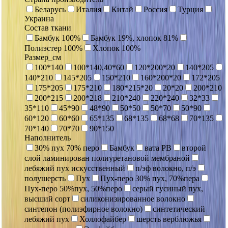
Беларусь
Италия
Китай
Россия
Турция
Украина
Состав ткани
Бамбук 100%
Бамбук 19%, хлопок 81%
Полиэстер 100%
Хлопок 100%
Размер_см
100*140
100*140,40*60
120*200*20
140*205
140*210
145*205
150*210
160*200*20
172*205
175*205
175*210
180*215*20
20*20
200*210
200*215
200*218
210*240
220*240
32*33
35*110
45*90
48*90
50*50
50*70
50*90
60*120
60*60
65*135
68*135
68*68
70*135
70*140
70*70
90*150
Наполнитель
30% пух 70% перо
Бамбук
вата РВ
второй
слой ламинирован полиуретановой мембраной
лебяжий пух искусственный
п/эф волокно, п/э
полушерсть
Пух
Пух-перо 30% пух, 70%пера
Пух-перо 50%пух, 50%перо
серый гусиный пух,
высший сорт
силиконизированное волокно
синтепон (полиэфирное волокно)
синтетический
лебяжий пух
Холлофайбер
шерсть верблюжья