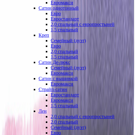
Евромакси
Сатин однотонный
Евро
Евростандарт
2,0 спальный с европростыней
1,5 спальный
Креп
Семейный (дуэт)
Евро
2,0 спальный
1,5 спальный
Сатин Де-люкс
Семейный (дуэт)
Евромакси
Сатин с вышивкой
Евромакси
Страйп-сатин
Евростандарт
Евромакси
1,5 спальный
Лен
2,0 спальный с европростыней
2,0 спальный
Семейный (дуэт)
Евро