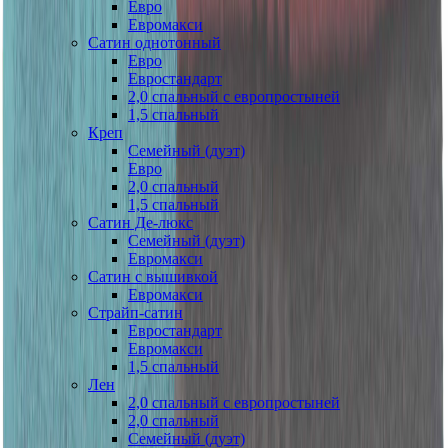
Евро
Евромакси
Сатин однотонный
Евро
Евростандарт
2,0 спальный с европростыней
1,5 спальный
Креп
Семейный (дуэт)
Евро
2,0 спальный
1,5 спальный
Сатин Де-люкс
Семейный (дуэт)
Евромакси
Сатин с вышивкой
Евромакси
Страйп-сатин
Евростандарт
Евромакси
1,5 спальный
Лен
2,0 спальный с европростыней
2,0 спальный
Семейный (дуэт)