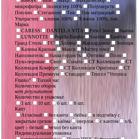
Бамбук
Бязь
Махр.
Махра-велюр
микрофибра
полиэстер 100%
Полушерсть
Поплин
Стеганное
Тик
Тик матрацный
Ультрастеп
хлопок 100%
Хлопок 100%, тик
Марка
CARESS
DANTELA VITA
First Choice
Juanna
LUNNOTTE
Pupilla Bambo
Soavita
Бамбук
Гранд Стиль
ГС
Доляна
Жаккардовое
Зоопарк
Калина Красная
Макси
Мистер плед
Наполнитель
Наша гордость
Оптима
Поло
Пухо-перовая
Свит
Соната
СТ Коллекция
СТ
Коллекция Комфорт
СТ Коллекция Оригинал
СТ
Коллекция Премиум
Стандарт
Тенсел "Veronica
Franko"
Тихий час
Количество оборок
нет результатов
Количество в упаковке
1 шт.
10 шт.
6 шт.
8 шт.
Кант
Атласный
без канта
бейка
в подгибку с
закрытым срезом
кайма
оверлок
с кантом
х/б,
цвет – белый
чехол без канта
Индивидуальная упаковка