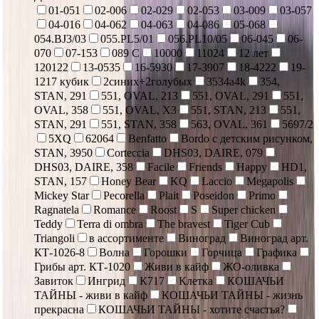
01-051
02-006
02-029
02-053
03-009
03-057
04-016
04-062
04-063
04-086
05-068
054.BJ3/03
055.PL5/01
056.PL10/05
06-045
06-
070
07-153
089 С
10000
11024
12 лет
120122
13-0535
16-5930
17-3907
18-4222
19-
1217 кубик
2синих+2голубых
3534a4k
354,
STAN, 291
551, OVAL, 213
551, OVAL, 291
551,
OVAL, 358
551, OVAL, X3
551, STAN, 213
551,
STAN, 291
551, STAN, 358
563, OVAL, 361
5697/2
5XQ
62064
Benfatto
Bordo с детским рисунком,
STAN, 3950
Corteccia
DHS03, DAIRE, 079
DHS03, DAIRE, 358
Facile
Friends
Happy
HD1,
STAN, 157
Honey Bear
KQ
Laccio
Megapolis
Mickey Star
Pecorella
Plait
Poseidon
Primo
Ragnatela
Romance
Roost
S
Super chicken
Teddy
Terra di ombra
The bravest
Tiger Cub
Triangoli
в ассортименте
Виноград
Виноград арт.
КТ-1026-8
Волна
Горошки
Горчица
Графика
Грибы арт. КТ-1020
Живи в кайф
ЖО-оливка
Завиток
Ингрид
К717
Клетка
КОШАЧЬИ
ТАЙНЫ - живи в кайф
КОШАЧЬИ ТАЙНЫ - жизнь
прекрасна
КОШАЧЬИ ТАЙНЫ - хотите счастья?