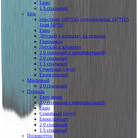
Евро
1,5 спальный
Бязь
простынь 100*150, пододеяльник 147*115,
1нав 50*50
Евро
Детский в кроватку на резинке
Евромакси
Детский в кроватку
2,0 спальный с европростыней
2,0 спальный
1,5 спальный
Семейный (дуэт)
Евростандарт
Махровый
2,0 спальный
Перкаль
Евро мини
2,0 спальный с европростыней
Евро
Семейный (дуэт)
Евростандарт
2,0 спальный
1,5 спальный
Поликоттон