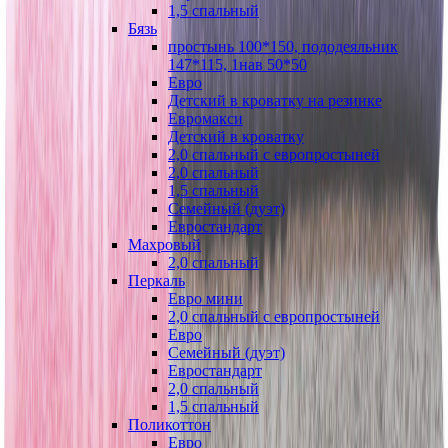
1,5 спальный
Бязь
простынь 100*150, пододеяльник
147*115, 1нав 50*50
Евро
Детский в кроватку на резинке
Евромакси
Детский в кроватку
2,0 спальный с европростыней
2,0 спальный
1,5 спальный
Семейный (дуэт)
Евростандарт
Махровый
2,0 спальный
Перкаль
Евро мини
2,0 спальный с европростыней
Евро
Семейный (дуэт)
Евростандарт
2,0 спальный
1,5 спальный
Поликоттон
Евро