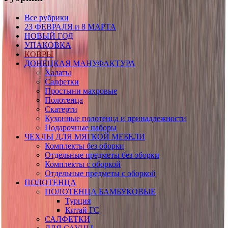
Все рубрики
23 ФЕВРАЛЯ и 8 МАРТА
НОВЫЙ ГОД
УПАКОВКА
КОВРЫ
ДОНЕЦКАЯ МАНУФАКТУРА
Халаты
Салфетки
Простыни махровые
Полотенца
Скатерти
Кухонные полотенца и принадлежности
Подарочные наборы
ЧЕХЛЫ ДЛЯ МЯГКОЙ МЕБЕЛИ
Комплекты без оборки
Отдельные предметы без оборки
Комплекты с оборкой
Отдельные предметы с оборкой
ПОЛОТЕНЦА
ПОЛОТЕНЦА БАМБУКОВЫЕ
Турция
Китай ГС
САЛФЕТКИ