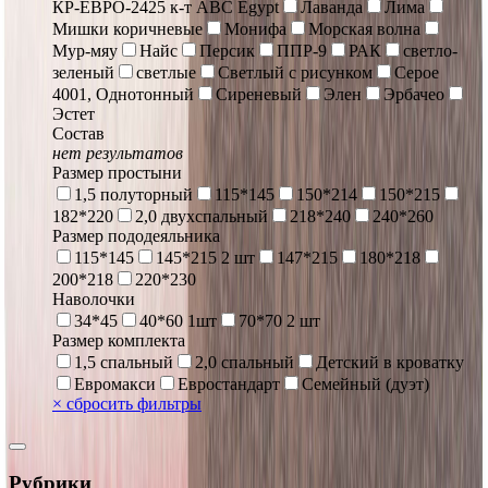
КР-ЕВРО-2425 к-т ABC Egypt
Лаванда
Лима
Мишки коричневые
Монифа
Морская волна
Мур-мяу
Найс
Персик
ППР-9
РАК
светло-
зеленый
светлые
Светлый с рисунком
Серое
4001, Однотонный
Сиреневый
Элен
Эрбачео
Эстет
Состав
нет результатов
Размер простыни
1,5 полуторный
115*145
150*214
150*215
182*220
2,0 двухспальный
218*240
240*260
Размер пододеяльника
115*145
145*215 2 шт
147*215
180*218
200*218
220*230
Наволочки
34*45
40*60 1шт
70*70 2 шт
Размер комплекта
1,5 спальный
2,0 спальный
Детский в кроватку
Евромакси
Евростандарт
Семейный (дуэт)
×
сбросить фильтры
Рубрики