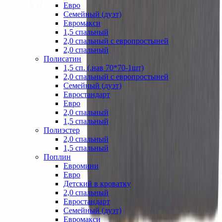
Евро
Семейный (дуэт)
Евромакси
1,5 спальный
2,0 спальный с европростыней
2,0 спальный
Полисатин
1,5 сп. (.нав 70*70-1шт)
2,0 спальный с европростыней
Семейный (дуэт)
Евростандарт
Евро
2,0 спальный
1,5 спальный
Полиэстер
2,0 спальный
1,5 спальный
Поплин
Евромини
Евро
Детский в кроватку
2,0 спальный
Евростандарт
Семейный (дуэт)
Евромакси