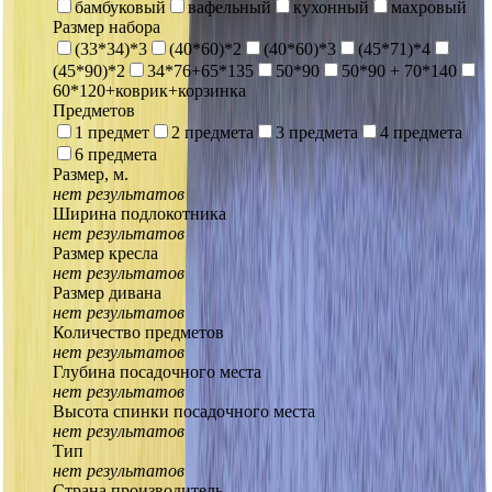
бамбуковый
вафельный
кухонный
махровый
Размер набора
(33*34)*3
(40*60)*2
(40*60)*3
(45*71)*4
(45*90)*2
34*76+65*135
50*90
50*90 + 70*140
60*120+коврик+корзинка
Предметов
1 предмет
2 предмета
3 предмета
4 предмета
6 предмета
Размер, м.
нет результатов
Ширина подлокотника
нет результатов
Размер кресла
нет результатов
Размер дивана
нет результатов
Количество предметов
нет результатов
Глубина посадочного места
нет результатов
Высота спинки посадочного места
нет результатов
Тип
нет результатов
Страна производитель