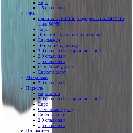
Евро
1,5 спальный
Бязь
простынь 100*150, пододеяльник 147*115,
1нав 50*50
Евро
Детский в кроватку на резинке
Евромакси
Детский в кроватку
2,0 спальный с европростыней
2,0 спальный
1,5 спальный
Семейный (дуэт)
Евростандарт
Махровый
2,0 спальный
Перкаль
Евро мини
2,0 спальный с европростыней
Евро
Семейный (дуэт)
Евростандарт
2,0 спальный
1,5 спальный
Поликоттон