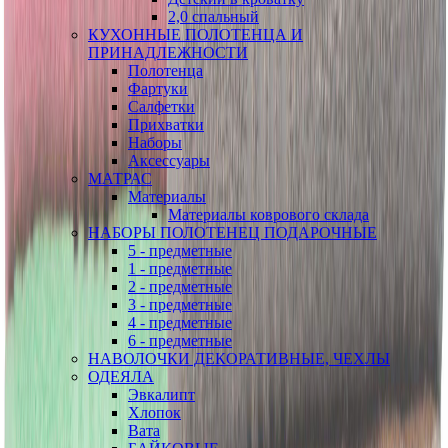
2,0 спальный
КУХОННЫЕ ПОЛОТЕНЦА И
ПРИНАДЛЕЖНОСТИ
Полотенца
Фартуки
Салфетки
Прихватки
Наборы
Аксессуары
МАТРАС
Материалы
Материалы коврового склада
НАБОРЫ ПОЛОТЕНЕЦ ПОДАРОЧНЫЕ
5 - предметные
1 - предметные
2 - предметные
3 - предметные
4 - предметные
6 - предметные
НАВОЛОЧКИ ДЕКОРАТИВНЫЕ, ЧЕХЛЫ
ОДЕЯЛА
Эвкалипт
Хлопок
Вата