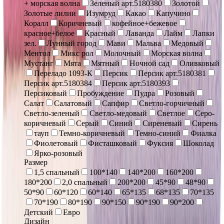
+ морская волна
Зеленый арт.5180380
Золотой
Золотые лилии
Изумруд
Какао
Капучино
Коралл
Коричневый
кофейное+бежевое
красное+белое
Красный
Лаванда
Лайм
Лапки
зел.
Лунный город
Мави
Мальва
Медовый
Ментол
Микс рол
Молочный
Морская волна
Мустанг
Мята
Мятный
Ночной сад
Оливковый
Переладо 1093-К
Персик
Персик арт.5180381
Персик арт.5180384
Персик арт.5180393
Персиковый
Пробуждение
Пудра
Розовый
Салат
Салатовый
Сапфир
Светло-горчичный
Светло-зеленый
Светло-медовый
Светлое
Серо-
коричневый
Серый
Синий
Сиреневый
Сирень
тауп
Темно-коричневый
Темно-синий
Фиалка
Фиолетовый
Фисташковый
Фуксия
Шоколад
Ярко-розовый
Размер
1,5 спальный
100*140
140*200
160*200
180*200
2,0 спальный
200*200
45*90
48*90
50*90
60*120
60*140
65*135
68*135
70*135
70*190
80*190
90*150
90*190
90*200
Детский
Евро
Дизайн