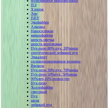
полиэфирное микроволокно
ПЭ
Хлопок
Лен
ППУ
Экофайбер
Альпака
Наносиликон
микрофайбер
шерсть овечья
шерсть верблюжья
Пух-перо 80% пух, 20%пера
синтетический лебяжий пух
Эвкалипт
силиконизированное волокно
Вискоза
Пух-перо 30% пух, 70%пера
Пух-перо 50%пух, 50%перо
90%лен,10% полиэстер
Пух-перо
Холлофайбер
смесовый
Пух
шелк
лебяжий пух