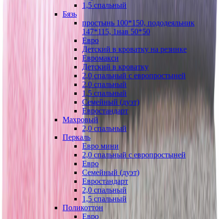
1,5 спальный
Бязь
простынь 100*150, пододеяльник
147*115, 1нав 50*50
Евро
Детский в кроватку на резинке
Евромакси
Детский в кроватку
2,0 спальный с европростыней
2,0 спальный
1,5 спальный
Семейный (дуэт)
Евростандарт
Махровый
2,0 спальный
Перкаль
Евро мини
2,0 спальный с европростыней
Евро
Семейный (дуэт)
Евростандарт
2,0 спальный
1,5 спальный
Поликоттон
Евро