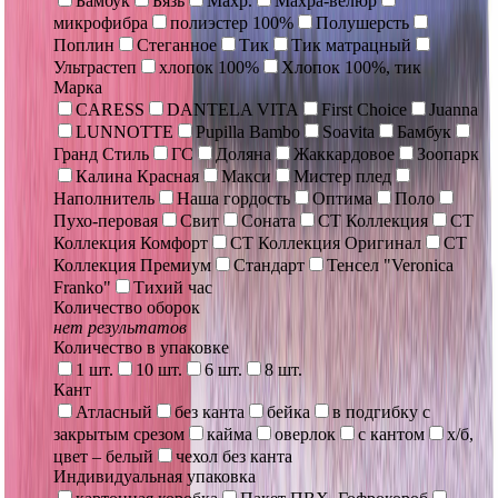
Бамбук
Бязь
Махр.
Махра-велюр
микрофибра
полиэстер 100%
Полушерсть
Поплин
Стеганное
Тик
Тик матрацный
Ультрастеп
хлопок 100%
Хлопок 100%, тик
Марка
CARESS
DANTELA VITA
First Choice
Juanna
LUNNOTTE
Pupilla Bambo
Soavita
Бамбук
Гранд Стиль
ГС
Доляна
Жаккардовое
Зоопарк
Калина Красная
Макси
Мистер плед
Наполнитель
Наша гордость
Оптима
Поло
Пухо-перовая
Свит
Соната
СТ Коллекция
СТ
Коллекция Комфорт
СТ Коллекция Оригинал
СТ
Коллекция Премиум
Стандарт
Тенсел "Veronica
Franko"
Тихий час
Количество оборок
нет результатов
Количество в упаковке
1 шт.
10 шт.
6 шт.
8 шт.
Кант
Атласный
без канта
бейка
в подгибку с
закрытым срезом
кайма
оверлок
с кантом
х/б,
цвет – белый
чехол без канта
Индивидуальная упаковка