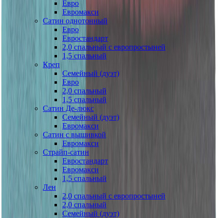
Евро
Евромакси
Сатин однотонный
Евро
Евростандарт
2,0 спальный с европростыней
1,5 спальный
Креп
Семейный (дуэт)
Евро
2,0 спальный
1,5 спальный
Сатин Де-люкс
Семейный (дуэт)
Евромакси
Сатин с вышивкой
Евромакси
Страйп-сатин
Евростандарт
Евромакси
1,5 спальный
Лен
2,0 спальный с европростыней
2,0 спальный
Семейный (дуэт)