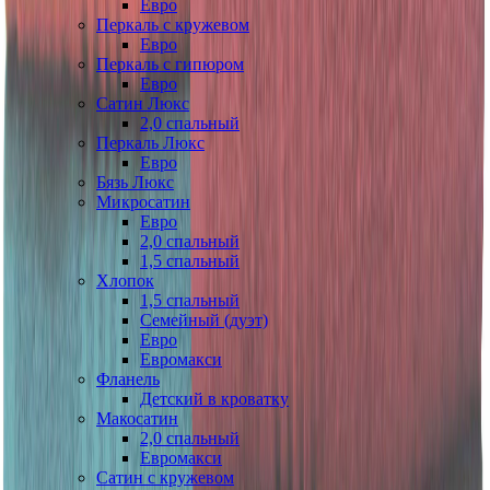
Евро
Перкаль с кружевом
Евро
Перкаль с гипюром
Евро
Сатин Люкс
2,0 спальный
Перкаль Люкс
Евро
Бязь Люкс
Микросатин
Евро
2,0 спальный
1,5 спальный
Хлопок
1,5 спальный
Семейный (дуэт)
Евро
Евромакси
Фланель
Детский в кроватку
Макосатин
2,0 спальный
Евромакси
Сатин с кружевом