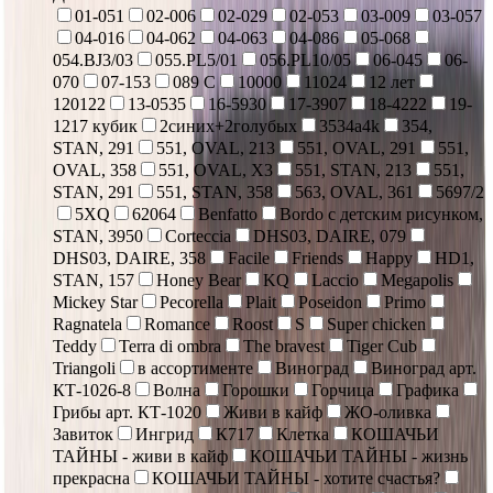
01-051
02-006
02-029
02-053
03-009
03-057
04-016
04-062
04-063
04-086
05-068
054.BJ3/03
055.PL5/01
056.PL10/05
06-045
06-
070
07-153
089 С
10000
11024
12 лет
120122
13-0535
16-5930
17-3907
18-4222
19-
1217 кубик
2синих+2голубых
3534a4k
354,
STAN, 291
551, OVAL, 213
551, OVAL, 291
551,
OVAL, 358
551, OVAL, X3
551, STAN, 213
551,
STAN, 291
551, STAN, 358
563, OVAL, 361
5697/2
5XQ
62064
Benfatto
Bordo с детским рисунком,
STAN, 3950
Corteccia
DHS03, DAIRE, 079
DHS03, DAIRE, 358
Facile
Friends
Happy
HD1,
STAN, 157
Honey Bear
KQ
Laccio
Megapolis
Mickey Star
Pecorella
Plait
Poseidon
Primo
Ragnatela
Romance
Roost
S
Super chicken
Teddy
Terra di ombra
The bravest
Tiger Cub
Triangoli
в ассортименте
Виноград
Виноград арт.
КТ-1026-8
Волна
Горошки
Горчица
Графика
Грибы арт. КТ-1020
Живи в кайф
ЖО-оливка
Завиток
Ингрид
К717
Клетка
КОШАЧЬИ
ТАЙНЫ - живи в кайф
КОШАЧЬИ ТАЙНЫ - жизнь
прекрасна
КОШАЧЬИ ТАЙНЫ - хотите счастья?