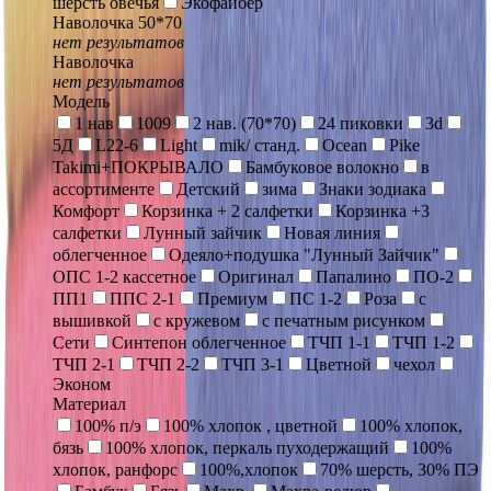
шерсть овечья
Экофайбер
Наволочка 50*70
нет результатов
Наволочка
нет результатов
Модель
1 нав
1009
2 нав. (70*70)
24 пиковки
3d
5Д
L22-6
Light
mik/ станд.
Ocean
Pike
Takimi+ПОКРЫВАЛО
Бамбуковое волокно
в
ассортименте
Детский
зима
Знаки зодиака
Комфорт
Корзинка + 2 салфетки
Корзинка +3
салфетки
Лунный зайчик
Новая линия
облегченное
Одеяло+подушка "Лунный Зайчик"
ОПС 1-2 кассетное
Оригинал
Папалино
ПО-2
ПП1
ППС 2-1
Премиум
ПС 1-2
Роза
с
вышивкой
с кружевом
с печатным рисунком
Сети
Синтепон облегченное
ТЧП 1-1
ТЧП 1-2
ТЧП 2-1
ТЧП 2-2
ТЧП 3-1
Цветной
чехол
Эконом
Материал
100% п/э
100% хлопок , цветной
100% хлопок,
бязь
100% хлопок, перкаль пуходержащий
100%
хлопок, ранфорс
100%,хлопок
70% шерсть, 30% ПЭ