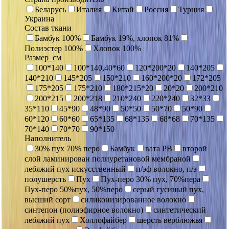
Беларусь
Италия
Китай
Россия
Турция
Украина
Состав ткани
Бамбук 100%
Бамбук 19%, хлопок 81%
Полиэстер 100%
Хлопок 100%
Размер_см
100*140
100*140,40*60
120*200*20
140*205
140*210
145*205
150*210
160*200*20
172*205
175*205
175*210
180*215*20
20*20
200*210
200*215
200*218
210*240
220*240
32*33
35*110
45*90
48*90
50*50
50*70
50*90
60*120
60*60
65*135
68*135
68*68
70*135
70*140
70*70
90*150
Наполнитель
30% пух 70% перо
Бамбук
вата РВ
второй
слой ламинирован полиуретановой мембраной
лебяжий пух искусственный
п/эф волокно, п/э
полушерсть
Пух
Пух-перо 30% пух, 70%пера
Пух-перо 50%пух, 50%перо
серый гусиный пух,
высший сорт
силиконизированное волокно
синтепон (полиэфирное волокно)
синтетический
лебяжий пух
Холлофайбер
шерсть верблюжья