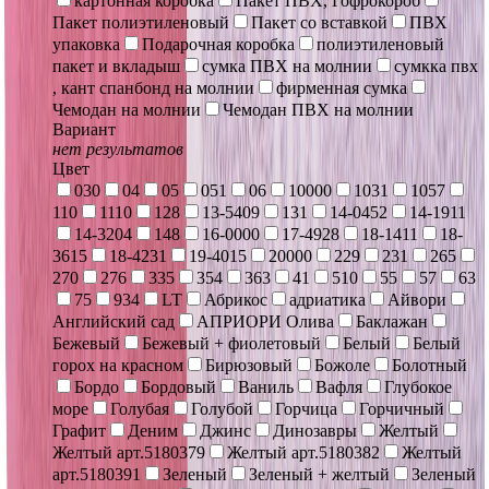
картонная коробка
Пакет ПВХ, Гофрокороб
Пакет полиэтиленовый
Пакет со вставкой
ПВХ
упаковка
Подарочная коробка
полиэтиленовый
пакет и вкладыш
сумка ПВХ на молнии
сумкка пвх
, кант спанбонд на молнии
фирменная сумка
Чемодан на молнии
Чемодан ПВХ на молнии
Вариант
нет результатов
Цвет
030
04
05
051
06
10000
1031
1057
110
1110
128
13-5409
131
14-0452
14-1911
14-3204
148
16-0000
17-4928
18-1411
18-
3615
18-4231
19-4015
20000
229
231
265
270
276
335
354
363
41
510
55
57
63
75
934
LT
Абрикос
адриатика
Айвори
Английский сад
АПРИОРИ Олива
Баклажан
Бежевый
Бежевый + фиолетовый
Белый
Белый
горох на красном
Бирюзовый
Божоле
Болотный
Бордо
Бордовый
Ваниль
Вафля
Глубокое
море
Голубая
Голубой
Горчица
Горчичный
Графит
Деним
Джинс
Динозавры
Желтый
Желтый арт.5180379
Желтый арт.5180382
Желтый
арт.5180391
Зеленый
Зеленый + желтый
Зеленый