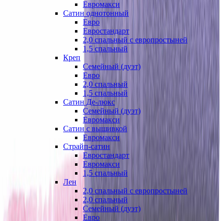
Евромакси
Сатин однотонный
Евро
Евростандарт
2,0 спальный с европростыней
1,5 спальный
Креп
Семейный (дуэт)
Евро
2,0 спальный
1,5 спальный
Сатин Де-люкс
Семейный (дуэт)
Евромакси
Сатин с вышивкой
Евромакси
Страйп-сатин
Евростандарт
Евромакси
1,5 спальный
Лен
2,0 спальный с европростыней
2,0 спальный
Семейный (дуэт)
Евро