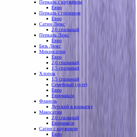
Перкаль с кружевом
Евро
Перкаль с гипюром
Евро
Сатин Люкс
2,0 спальный
Перкаль Люкс
Евро
Бязь Люкс
Микросатин
Евро
2,0 спальный
1,5 спальный
Хлопок
1,5 спальный
Семейный (дуэт)
Евро
Евромакси
Фланель
Детский в кроватку
Макосатин
2,0 спальный
Евромакси
Сатин с кружевом
Евро