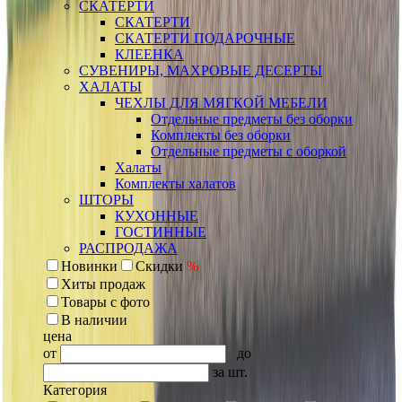
СКАТЕРТИ
СКАТЕРТИ
СКАТЕРТИ ПОДАРОЧНЫЕ
КЛЕЕНКА
СУВЕНИРЫ, МАХРОВЫЕ ДЕСЕРТЫ
ХАЛАТЫ
ЧЕХЛЫ ДЛЯ МЯГКОЙ МЕБЕЛИ
Отдельные предметы без оборки
Комплекты без оборки
Отдельные предметы с оборкой
Халаты
Комплекты халатов
ШТОРЫ
КУХОННЫЕ
ГОСТИННЫЕ
РАСПРОДАЖА
Новинки
Скидки
%
Хиты продаж
Товары с фото
В наличии
цена
от
до
за шт.
Категория