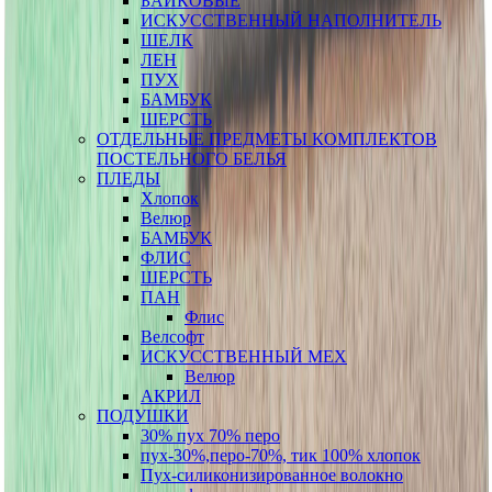
БАЙКОВЫЕ
ИСКУССТВЕННЫЙ НАПОЛНИТЕЛЬ
ШЕЛК
ЛЕН
ПУХ
БАМБУК
ШЕРСТЬ
ОТДЕЛЬНЫЕ ПРЕДМЕТЫ КОМПЛЕКТОВ
ПОСТЕЛЬНОГО БЕЛЬЯ
ПЛЕДЫ
Хлопок
Велюр
БАМБУК
ФЛИС
ШЕРСТЬ
ПАН
Флис
Велсофт
ИСКУССТВЕННЫЙ МЕХ
Велюр
АКРИЛ
ПОДУШКИ
30% пух 70% перо
пух-30%,перо-70%, тик 100% хлопок
Пух-силиконизированное волокно