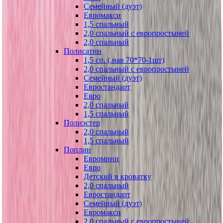
Семейный (дуэт)
Евромакси
1,5 спальный
2,0 спальный с европростыней
2,0 спальный
Полисатин
1,5 сп. (.нав 70*70-1шт)
2,0 спальный с европростыней
Семейный (дуэт)
Евростандарт
Евро
2,0 спальный
1,5 спальный
Полиэстер
2,0 спальный
1,5 спальный
Поплин
Евромини
Евро
Детский в кроватку
2,0 спальный
Евростандарт
Семейный (дуэт)
Евромакси
2,0 спальный с европростыней