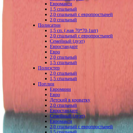
Евромакси
1,5 спальный
2,0 спальный с европростыней
2,0 спальный
Полисатин
1,5 сп. (.нав 70*70-1шт)
2,0 спальный с европростыней
Семейный (дуэт)
Евростандарт
Евро
2,0 спальный
1,5 спальный
Полиэстер
2,0 спальный
1,5 спальный
Поплин
Евромини
Евро
Детский в кроватку
2,0 спальный
Евростандарт
Семейный (дуэт)
Евромакси
2,0 спальный с европростыней
1,5 спальный