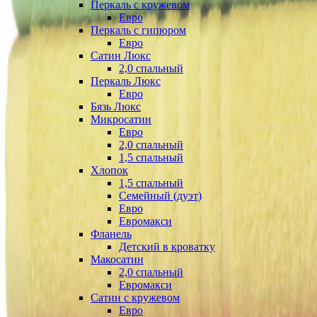
Перкаль с кружевом
Евро
Перкаль с гипюром
Евро
Сатин Люкс
2,0 спальный
Перкаль Люкс
Евро
Бязь Люкс
Микросатин
Евро
2,0 спальный
1,5 спальный
Хлопок
1,5 спальный
Семейный (дуэт)
Евро
Евромакси
Фланель
Детский в кроватку
Макосатин
2,0 спальный
Евромакси
Сатин с кружевом
Евро