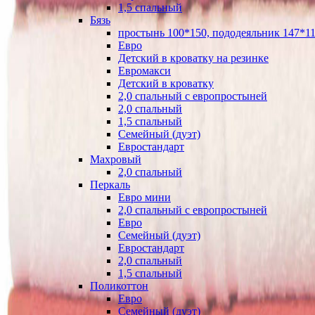
1,5 спальный
Бязь
простынь 100*150, пододеяльник 147*11
Евро
Детский в кроватку на резинке
Евромакси
Детский в кроватку
2,0 спальный с европростыней
2,0 спальный
1,5 спальный
Семейный (дуэт)
Евростандарт
Махровый
2,0 спальный
Перкаль
Евро мини
2,0 спальный с европростыней
Евро
Семейный (дуэт)
Евростандарт
2,0 спальный
1,5 спальный
Поликоттон
Евро
Семейный (дуэт)