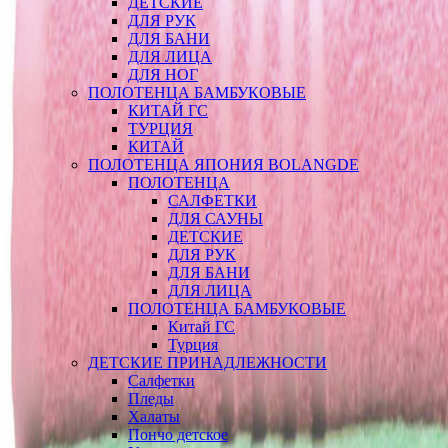
ДЕТСКИЕ
ДЛЯ РУК
ДЛЯ БАНИ
ДЛЯ ЛИЦА
ДЛЯ НОГ
ПОЛОТЕНЦА БАМБУКОВЫЕ
КИТАЙ ГС
ТУРЦИЯ
КИТАЙ
ПОЛОТЕНЦА ЯПОНИЯ BOLANGDE
ПОЛОТЕНЦА
САЛФЕТКИ
ДЛЯ САУНЫ
ДЕТСКИЕ
ДЛЯ РУК
ДЛЯ БАНИ
ДЛЯ ЛИЦА
ПОЛОТЕНЦА БАМБУКОВЫЕ
Китай ГС
Турция
ДЕТСКИЕ ПРИНАДЛЕЖНОСТИ
Салфетки
Пледы
Халаты
Пончо детское