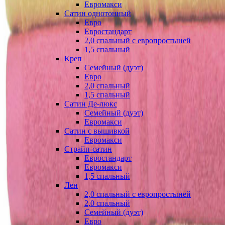
Евромакси
Сатин однотонный
Евро
Евростандарт
2,0 спальный с европростыней
1,5 спальный
Креп
Семейный (дуэт)
Евро
2,0 спальный
1,5 спальный
Сатин Де-люкс
Семейный (дуэт)
Евромакси
Сатин с вышивкой
Евромакси
Страйп-сатин
Евростандарт
Евромакси
1,5 спальный
Лен
2,0 спальный с европростыней
2,0 спальный
Семейный (дуэт)
Евро