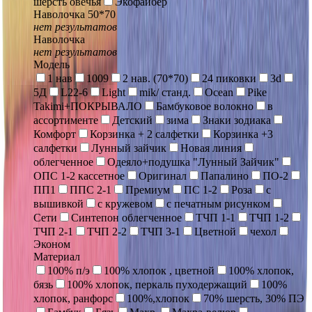
шерсть овечья
Экофайбер
Наволочка 50*70
нет результатов
Наволочка
нет результатов
Модель
1 нав
1009
2 нав. (70*70)
24 пиковки
3d
5Д
L22-6
Light
mik/ станд.
Ocean
Pike
Takimi+ПОКРЫВАЛО
Бамбуковое волокно
в
ассортименте
Детский
зима
Знаки зодиака
Комфорт
Корзинка + 2 салфетки
Корзинка +3
салфетки
Лунный зайчик
Новая линия
облегченное
Одеяло+подушка "Лунный Зайчик"
ОПС 1-2 кассетное
Оригинал
Папалино
ПО-2
ПП1
ППС 2-1
Премиум
ПС 1-2
Роза
с
вышивкой
с кружевом
с печатным рисунком
Сети
Синтепон облегченное
ТЧП 1-1
ТЧП 1-2
ТЧП 2-1
ТЧП 2-2
ТЧП 3-1
Цветной
чехол
Эконом
Материал
100% п/э
100% хлопок , цветной
100% хлопок,
бязь
100% хлопок, перкаль пуходержащий
100%
хлопок, ранфорс
100%,хлопок
70% шерсть, 30% ПЭ