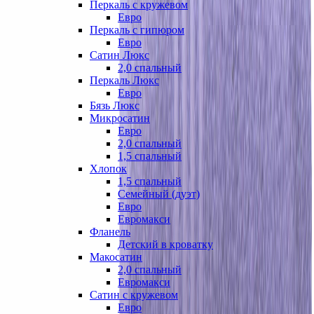
Перкаль с кружевом
Евро
Перкаль с гипюром
Евро
Сатин Люкс
2,0 спальный
Перкаль Люкс
Евро
Бязь Люкс
Микросатин
Евро
2,0 спальный
1,5 спальный
Хлопок
1,5 спальный
Семейный (дуэт)
Евро
Евромакси
Фланель
Детский в кроватку
Макосатин
2,0 спальный
Евромакси
Сатин с кружевом
Евро