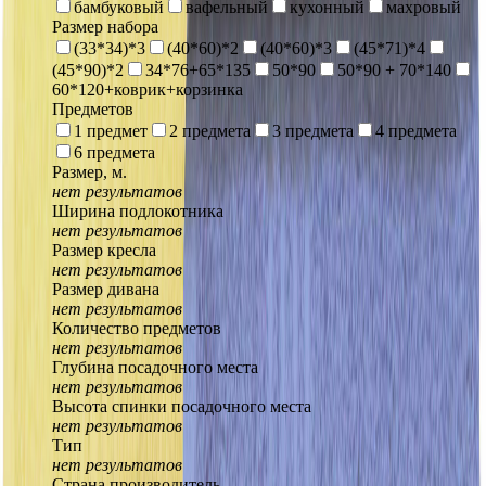
бамбуковый
вафельный
кухонный
махровый
Размер набора
(33*34)*3
(40*60)*2
(40*60)*3
(45*71)*4
(45*90)*2
34*76+65*135
50*90
50*90 + 70*140
60*120+коврик+корзинка
Предметов
1 предмет
2 предмета
3 предмета
4 предмета
6 предмета
Размер, м.
нет результатов
Ширина подлокотника
нет результатов
Размер кресла
нет результатов
Размер дивана
нет результатов
Количество предметов
нет результатов
Глубина посадочного места
нет результатов
Высота спинки посадочного места
нет результатов
Тип
нет результатов
Страна производитель