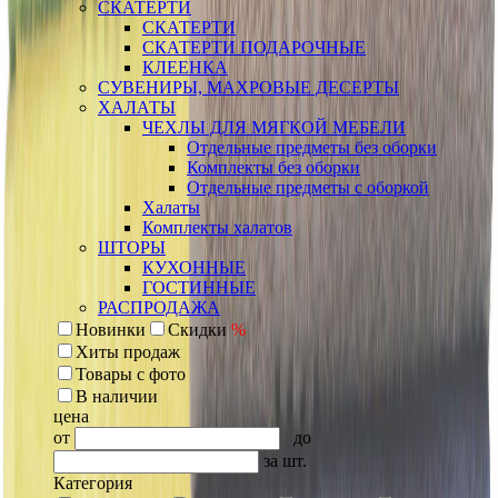
СКАТЕРТИ
СКАТЕРТИ
СКАТЕРТИ ПОДАРОЧНЫЕ
КЛЕЕНКА
СУВЕНИРЫ, МАХРОВЫЕ ДЕСЕРТЫ
ХАЛАТЫ
ЧЕХЛЫ ДЛЯ МЯГКОЙ МЕБЕЛИ
Отдельные предметы без оборки
Комплекты без оборки
Отдельные предметы с оборкой
Халаты
Комплекты халатов
ШТОРЫ
КУХОННЫЕ
ГОСТИННЫЕ
РАСПРОДАЖА
Новинки
Скидки
%
Хиты продаж
Товары с фото
В наличии
цена
от
до
за шт.
Категория