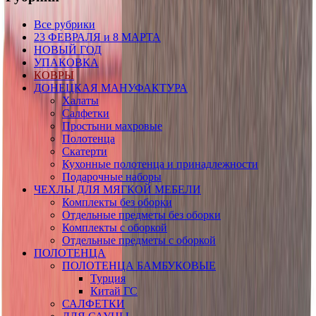
Все рубрики
23 ФЕВРАЛЯ и 8 МАРТА
НОВЫЙ ГОД
УПАКОВКА
КОВРЫ
ДОНЕЦКАЯ МАНУФАКТУРА
Халаты
Салфетки
Простыни махровые
Полотенца
Скатерти
Кухонные полотенца и принадлежности
Подарочные наборы
ЧЕХЛЫ ДЛЯ МЯГКОЙ МЕБЕЛИ
Комплекты без оборки
Отдельные предметы без оборки
Комплекты с оборкой
Отдельные предметы с оборкой
ПОЛОТЕНЦА
ПОЛОТЕНЦА БАМБУКОВЫЕ
Турция
Китай ГС
САЛФЕТКИ