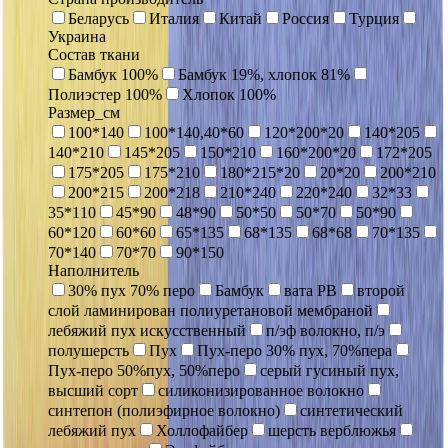
Беларусь
Италия
Китай
Россия
Турция
Украина
Состав ткани
Бамбук 100%
Бамбук 19%, хлопок 81%
Полиэстер 100%
Хлопок 100%
Размер_см
100*140
100*140,40*60
120*200*20
140*205
140*210
145*205
150*210
160*200*20
172*205
175*205
175*210
180*215*20
20*20
200*210
200*215
200*218
210*240
220*240
32*33
35*110
45*90
48*90
50*50
50*70
50*90
60*120
60*60
65*135
68*135
68*68
70*135
70*140
70*70
90*150
Наполнитель
30% пух 70% перо
Бамбук
вата РВ
второй
слой ламинирован полиуретановой мембраной
лебяжий пух искусственный
п/эф волокно, п/э
полушерсть
Пух
Пух-перо 30% пух, 70%пера
Пух-перо 50%пух, 50%перо
серый гусиный пух,
высший сорт
силиконизированное волокно
синтепон (полиэфирное волокно)
синтетический
лебяжий пух
Холлофайбер
шерсть верблюжья