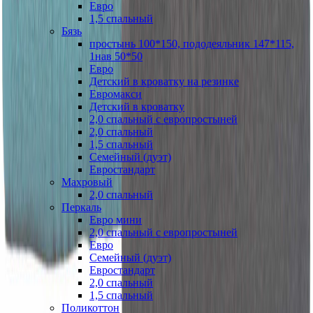
Евро
1,5 спальный
Бязь
простынь 100*150, пододеяльник 147*115,
1нав 50*50
Евро
Детский в кроватку на резинке
Евромакси
Детский в кроватку
2,0 спальный с европростыней
2,0 спальный
1,5 спальный
Семейный (дуэт)
Евростандарт
Махровый
2,0 спальный
Перкаль
Евро мини
2,0 спальный с европростыней
Евро
Семейный (дуэт)
Евростандарт
2,0 спальный
1,5 спальный
Поликоттон