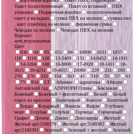
картонная коробка
Пакет ПВХ, Гофрокороб
Пакет полиэтиленовый
Пакет со вставкой
ПВХ
упаковка
Подарочная коробка
полиэтиленовый
пакет и вкладыш
сумка ПВХ на молнии
сумкка пвх
, кант спанбонд на молнии
фирменная сумка
Чемодан на молнии
Чемодан ПВХ на молнии
Вариант
нет результатов
Цвет
030
04
05
051
06
10000
1031
1057
110
1110
128
13-5409
131
14-0452
14-1911
14-3204
148
16-0000
17-4928
18-1411
18-
3615
18-4231
19-4015
20000
229
231
265
270
276
335
354
363
41
510
55
57
63
75
934
LT
Абрикос
адриатика
Айвори
Английский сад
АПРИОРИ Олива
Баклажан
Бежевый
Бежевый + фиолетовый
Белый
Белый
горох на красном
Бирюзовый
Божоле
Болотный
Бордо
Бордовый
Ваниль
Вафля
Глубокое
море
Голубая
Голубой
Горчица
Горчичный
Графит
Деним
Джинс
Динозавры
Желтый
Желтый арт.5180379
Желтый арт.5180382
Желтый
арт.5180391
Зеленый
Зеленый + желтый
Зеленый