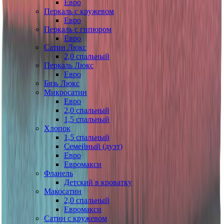
Евро
Перкаль с кружевом
Евро
Перкаль с гипюром
Евро
Сатин Люкс
2,0 спальный
Перкаль Люкс
Евро
Бязь Люкс
Микросатин
Евро
2,0 спальный
1,5 спальный
Хлопок
1,5 спальный
Семейный (дуэт)
Евро
Евромакси
Фланель
Детский в кроватку
Макосатин
2,0 спальный
Евромакси
Сатин с кружевом