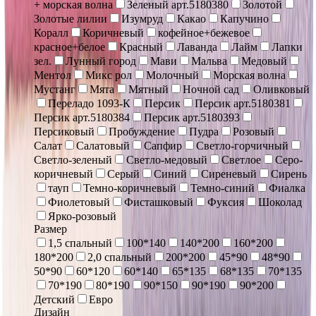
+ морская волна
Зеленый арт.5180380
Золотой
Золотые лилии
Изумруд
Какао
Капучино
Коралл
Коричневый
кофейное+бежевое
красное+белое
Красный
Лаванда
Лайм
Лапки
зел.
Лунный город
Мави
Мальва
Медовый
Ментол
Микс рол
Молочный
Морская волна
Мустанг
Мята
Мятный
Ночной сад
Оливковый
Переладо 1093-К
Персик
Персик арт.5180381
Персик арт.5180384
Персик арт.5180393
Персиковый
Пробуждение
Пудра
Розовый
Салат
Салатовый
Сапфир
Светло-горчичный
Светло-зеленый
Светло-медовый
Светлое
Серо-
коричневый
Серый
Синий
Сиреневый
Сирень
тауп
Темно-коричневый
Темно-синий
Фиалка
Фиолетовый
Фисташковый
Фуксия
Шоколад
Ярко-розовый
Размер
1,5 спальный
100*140
140*200
160*200
180*200
2,0 спальный
200*200
45*90
48*90
50*90
60*120
60*140
65*135
68*135
70*135
70*190
80*190
90*150
90*190
90*200
Детский
Евро
Дизайн