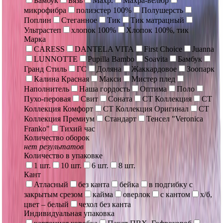
Бамбук
Бязь
Махр.
Махра-велюр
микрофибра
полиэстер 100%
Полушерсть
Поплин
Стеганное
Тик
Тик матрацный
Ультрастеп
хлопок 100%
Хлопок 100%, тик
Марка
CARESS
DANTELA VITA
First Choice
Juanna
LUNNOTTE
Pupilla Bambo
Soavita
Бамбук
Гранд Стиль
ГС
Доляна
Жаккардовое
Зоопарк
Калина Красная
Макси
Мистер плед
Наполнитель
Наша гордость
Оптима
Поло
Пухо-перовая
Свит
Соната
СТ Коллекция
СТ
Коллекция Комфорт
СТ Коллекция Оригинал
СТ
Коллекция Премиум
Стандарт
Тенсел "Veronica
Franko"
Тихий час
Количество оборок
нет результатов
Количество в упаковке
1 шт.
10 шт.
6 шт.
8 шт.
Кант
Атласный
без канта
бейка
в подгибку с
закрытым срезом
кайма
оверлок
с кантом
х/б,
цвет – белый
чехол без канта
Индивидуальная упаковка