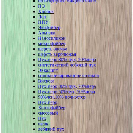
полиэфирное микроволокно
ПЭ
Хлопок
Лен
ППУ
Экофайбер
Альпака
Наносиликон
микрофайбер
шерсть овечья
шерсть верблюжья
Пух-перо 80% пух, 20%пера
синтетический лебяжий пух
Эвкалипт
силиконизированное волокно
Вискоза
Пух-перо 30% пух, 70%пера
Пух-перо 50%пух, 50%перо
90%лен,10% полиэстер
Пух-перо
Холлофайбер
смесовый
Пух
шелк
лебяжий пух