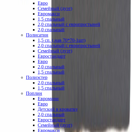
Евро
Семейный (дуэт)
Евромакси
1,5 спальный
2,0 спальный с европростыней
2,0 спальный
Полисатин
1,5 сп. (.нав 70*70-1шт)
2,0 спальный с европростыней
Семейный (дуэт)
Евростандарт
Евро
2,0 спальный
1,5 спальный
Полиэстер
2,0 спальный
1,5 спальный
Поплин
Евромини
Евро
Детский в кроватку
2,0 спальный
Евростандарт
Семейный (дуэт)
Евромакси