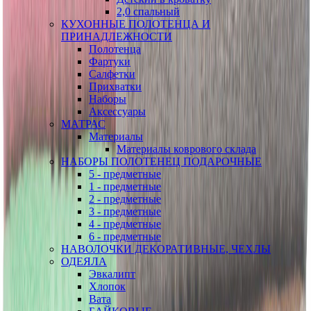
2,0 спальный
КУХОННЫЕ ПОЛОТЕНЦА И
ПРИНАДЛЕЖНОСТИ
Полотенца
Фартуки
Салфетки
Прихватки
Наборы
Аксессуары
МАТРАС
Материалы
Материалы коврового склада
НАБОРЫ ПОЛОТЕНЕЦ ПОДАРОЧНЫЕ
5 - предметные
1 - предметные
2 - предметные
3 - предметные
4 - предметные
6 - предметные
НАВОЛОЧКИ ДЕКОРАТИВНЫЕ, ЧЕХЛЫ
ОДЕЯЛА
Эвкалипт
Хлопок
Вата