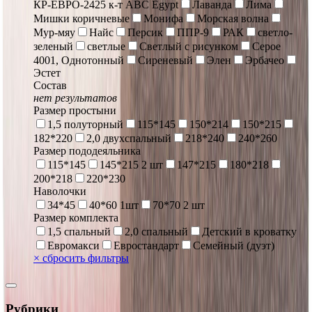
КР-ЕВРО-2425 к-т ABC Egypt
Лаванда
Лима
Мишки коричневые
Монифа
Морская волна
Мур-мяу
Найс
Персик
ППР-9
РАК
светло-
зеленый
светлые
Светлый с рисунком
Серое
4001, Однотонный
Сиреневый
Элен
Эрбачео
Эстет
Состав
нет результатов
Размер простыни
1,5 полуторный
115*145
150*214
150*215
182*220
2,0 двухспальный
218*240
240*260
Размер пододеяльника
115*145
145*215 2 шт
147*215
180*218
200*218
220*230
Наволочки
34*45
40*60 1шт
70*70 2 шт
Размер комплекта
1,5 спальный
2,0 спальный
Детский в кроватку
Евромакси
Евростандарт
Семейный (дуэт)
×
сбросить фильтры
Рубрики