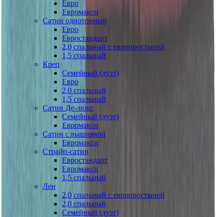
Евро
Евромакси
Сатин однотонный
Евро
Евростандарт
2,0 спальный с европростыней
1,5 спальный
Креп
Семейный (дуэт)
Евро
2,0 спальный
1,5 спальный
Сатин Де-люкс
Семейный (дуэт)
Евромакси
Сатин с вышивкой
Евромакси
Страйп-сатин
Евростандарт
Евромакси
1,5 спальный
Лен
2,0 спальный с европростыней
2,0 спальный
Семейный (дуэт)