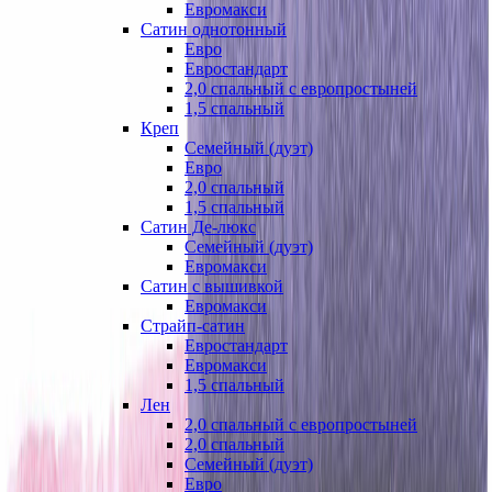
Евромакси
Сатин однотонный
Евро
Евростандарт
2,0 спальный с европростыней
1,5 спальный
Креп
Семейный (дуэт)
Евро
2,0 спальный
1,5 спальный
Сатин Де-люкс
Семейный (дуэт)
Евромакси
Сатин с вышивкой
Евромакси
Страйп-сатин
Евростандарт
Евромакси
1,5 спальный
Лен
2,0 спальный с европростыней
2,0 спальный
Семейный (дуэт)
Евро