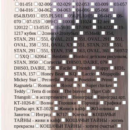
01-051
02-006
02-029
02-053
03-009
03-057
04-016
04-062
04-063
04-086
05-068
054.BJ3/03
055.PL5/01
056.PL10/05
06-045
06-
070
07-153
089 С
10000
11024
12 лет
120122
13-0535
16-5930
17-3907
18-4222
19-
1217 кубик
2синих+2голубых
3534a4k
354,
STAN, 291
551, OVAL, 213
551, OVAL, 291
551,
OVAL, 358
551, OVAL, X3
551, STAN, 213
551,
STAN, 291
551, STAN, 358
563, OVAL, 361
5697/2
5XQ
62064
Benfatto
Bordo с детским рисунком,
STAN, 3950
Corteccia
DHS03, DAIRE, 079
DHS03, DAIRE, 358
Facile
Friends
Happy
HD1,
STAN, 157
Honey Bear
KQ
Laccio
Megapolis
Mickey Star
Pecorella
Plait
Poseidon
Primo
Ragnatela
Romance
Roost
S
Super chicken
Teddy
Terra di ombra
The bravest
Tiger Cub
Triangoli
в ассортименте
Виноград
Виноград арт.
КТ-1026-8
Волна
Горошки
Горчица
Графика
Грибы арт. КТ-1020
Живи в кайф
ЖО-оливка
Завиток
Ингрид
К717
Клетка
КОШАЧЬИ
ТАЙНЫ - живи в кайф
КОШАЧЬИ ТАЙНЫ - жизнь
прекрасна
КОШАЧЬИ ТАЙНЫ - хотите счастья?