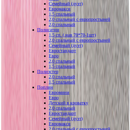
Семейный (дуэт)
Евромакси
1,5 спальный
2,0 спальный с европростыней
2,0 спальный
Полисатин
1,5 сп. (.нав 70*70-1шт)
2,0 спальный с европростыней
Семейный (дуэт)
Евростандарт
Евро
2,0 спальный
1,5 спальный
Полиэстер
2,0 спальный
1,5 спальный
Поплин
Евромини
Евро
Детский в кроватку
2,0 спальный
Евростандарт
Семейный (дуэт)
Евромакси
2,0 спальный с европростыней