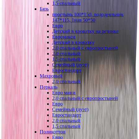
1,5 спальный
Бязь
простынь 100*150, пододеяльник
147*115, 1нав 50*50
Евро
Детский в кроватку на резинке
Евромакси
Детский в кроватку
2,0 спальный с европростыней
2,0 спальный
1,5 спальный
Семейный (дуэт)
Евростандарт
Махровый
2,0 спальный
Перкаль
Евро мини
2,0 спальный с европростыней
Евро
Семейный (дуэт)
Евростандарт
2,0 спальный
1,5 спальный
Поликоттон
Евро