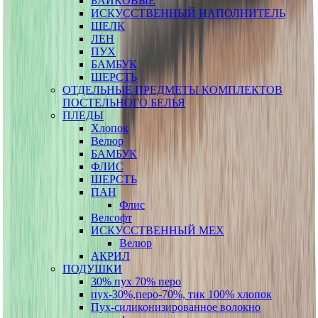
БАЙКОВЫЕ
ИСКУССТВЕННЫЙ НАПОЛНИТЕЛЬ
ШЕЛК
ЛЕН
ПУХ
БАМБУК
ШЕРСТЬ
ОТДЕЛЬНЫЕ ПРЕДМЕТЫ КОМПЛЕКТОВ
ПОСТЕЛЬНОГО БЕЛЬЯ
ПЛЕДЫ
Хлопок
Велюр
БАМБУК
ФЛИС
ШЕРСТЬ
ПАН
Флис
Велсофт
ИСКУССТВЕННЫЙ МЕХ
Велюр
АКРИЛ
ПОДУШКИ
30% пух 70% перо
пух-30%,перо-70%, тик 100% хлопок
Пух-силиконизированное волокно