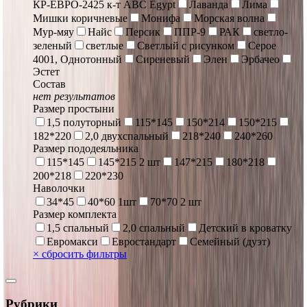
КР-ЕВРО-2425 к-т ABC Egypt
Лаванда
Лима
Мишки коричневые
Монифа
Морская волна
Мур-мяу
Найс
Персик
ППР-9
РАК
светло-
зеленый
светлые
Светлый с рисунком
Серое
4001, Однотонный
Сиреневый
Элен
Эрбачео
Эстет
Состав
нет результатов
Размер простыни
1,5 полуторный
115*145
150*214
150*215
182*220
2,0 двухспальный
218*240
240*260
Размер пододеяльника
115*145
145*215 2 шт
147*215
180*218
200*218
220*230
Наволочки
34*45
40*60 1шт
70*70 2 шт
Размер комплекта
1,5 спальный
2,0 спальный
Детский в кроватку
Евромакси
Евростандарт
Семейный (дуэт)
×
сбросить фильтры
Рубрики