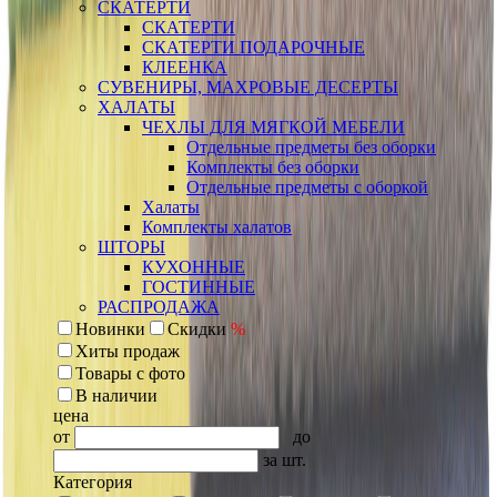
СКАТЕРТИ
СКАТЕРТИ
СКАТЕРТИ ПОДАРОЧНЫЕ
КЛЕЕНКА
СУВЕНИРЫ, МАХРОВЫЕ ДЕСЕРТЫ
ХАЛАТЫ
ЧЕХЛЫ ДЛЯ МЯГКОЙ МЕБЕЛИ
Отдельные предметы без оборки
Комплекты без оборки
Отдельные предметы с оборкой
Халаты
Комплекты халатов
ШТОРЫ
КУХОННЫЕ
ГОСТИННЫЕ
РАСПРОДАЖА
Новинки
Скидки
%
Хиты продаж
Товары с фото
В наличии
цена
от
до
за шт.
Категория