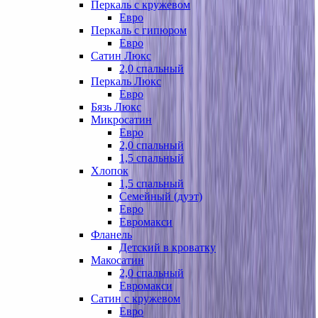
Перкаль с кружевом
Евро
Перкаль с гипюром
Евро
Сатин Люкс
2,0 спальный
Перкаль Люкс
Евро
Бязь Люкс
Микросатин
Евро
2,0 спальный
1,5 спальный
Хлопок
1,5 спальный
Семейный (дуэт)
Евро
Евромакси
Фланель
Детский в кроватку
Макосатин
2,0 спальный
Евромакси
Сатин с кружевом
Евро