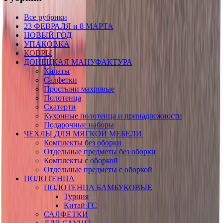
Все рубрики
23 ФЕВРАЛЯ и 8 МАРТА
НОВЫЙ ГОД
УПАКОВКА
КОВРЫ
ДОНЕЦКАЯ МАНУФАКТУРА
Халаты
Салфетки
Простыни махровые
Полотенца
Скатерти
Кухонные полотенца и принадлежности
Подарочные наборы
ЧЕХЛЫ ДЛЯ МЯГКОЙ МЕБЕЛИ
Комплекты без оборки
Отдельные предметы без оборки
Комплекты с оборкой
Отдельные предметы с оборкой
ПОЛОТЕНЦА
ПОЛОТЕНЦА БАМБУКОВЫЕ
Турция
Китай ГС
САЛФЕТКИ