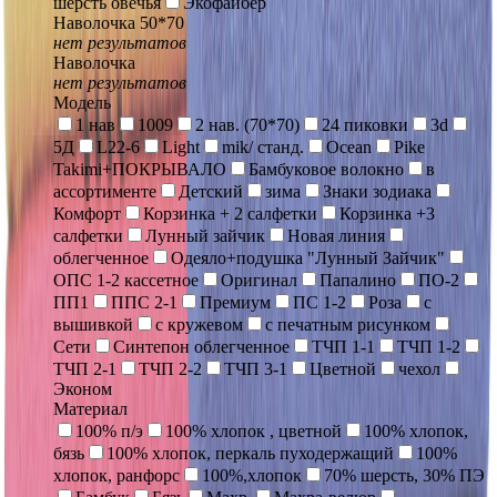
шерсть овечья
Экофайбер
Наволочка 50*70
нет результатов
Наволочка
нет результатов
Модель
1 нав
1009
2 нав. (70*70)
24 пиковки
3d
5Д
L22-6
Light
mik/ станд.
Ocean
Pike
Takimi+ПОКРЫВАЛО
Бамбуковое волокно
в
ассортименте
Детский
зима
Знаки зодиака
Комфорт
Корзинка + 2 салфетки
Корзинка +3
салфетки
Лунный зайчик
Новая линия
облегченное
Одеяло+подушка "Лунный Зайчик"
ОПС 1-2 кассетное
Оригинал
Папалино
ПО-2
ПП1
ППС 2-1
Премиум
ПС 1-2
Роза
с
вышивкой
с кружевом
с печатным рисунком
Сети
Синтепон облегченное
ТЧП 1-1
ТЧП 1-2
ТЧП 2-1
ТЧП 2-2
ТЧП 3-1
Цветной
чехол
Эконом
Материал
100% п/э
100% хлопок , цветной
100% хлопок,
бязь
100% хлопок, перкаль пуходержащий
100%
хлопок, ранфорс
100%,хлопок
70% шерсть, 30% ПЭ