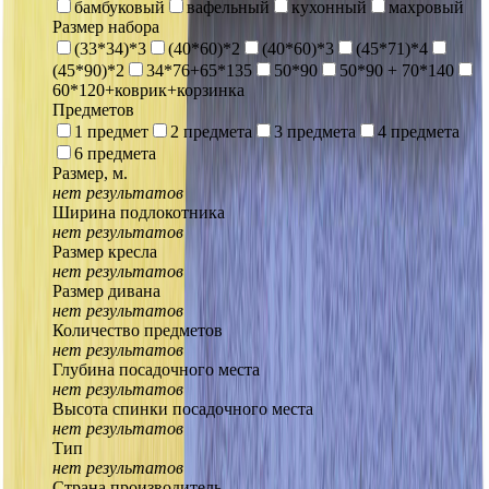
бамбуковый
вафельный
кухонный
махровый
Размер набора
(33*34)*3
(40*60)*2
(40*60)*3
(45*71)*4
(45*90)*2
34*76+65*135
50*90
50*90 + 70*140
60*120+коврик+корзинка
Предметов
1 предмет
2 предмета
3 предмета
4 предмета
6 предмета
Размер, м.
нет результатов
Ширина подлокотника
нет результатов
Размер кресла
нет результатов
Размер дивана
нет результатов
Количество предметов
нет результатов
Глубина посадочного места
нет результатов
Высота спинки посадочного места
нет результатов
Тип
нет результатов
Страна производитель