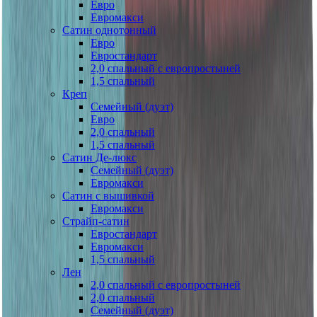
Евро
Евромакси
Сатин однотонный
Евро
Евростандарт
2,0 спальный с европростыней
1,5 спальный
Креп
Семейный (дуэт)
Евро
2,0 спальный
1,5 спальный
Сатин Де-люкс
Семейный (дуэт)
Евромакси
Сатин с вышивкой
Евромакси
Страйп-сатин
Евростандарт
Евромакси
1,5 спальный
Лен
2,0 спальный с европростыней
2,0 спальный
Семейный (дуэт)