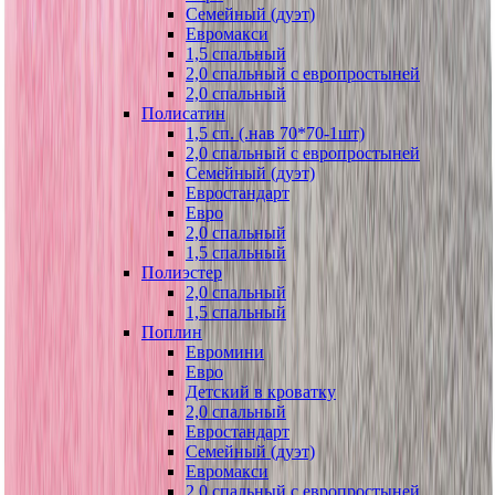
Семейный (дуэт)
Евромакси
1,5 спальный
2,0 спальный с европростыней
2,0 спальный
Полисатин
1,5 сп. (.нав 70*70-1шт)
2,0 спальный с европростыней
Семейный (дуэт)
Евростандарт
Евро
2,0 спальный
1,5 спальный
Полиэстер
2,0 спальный
1,5 спальный
Поплин
Евромини
Евро
Детский в кроватку
2,0 спальный
Евростандарт
Семейный (дуэт)
Евромакси
2,0 спальный с европростыней