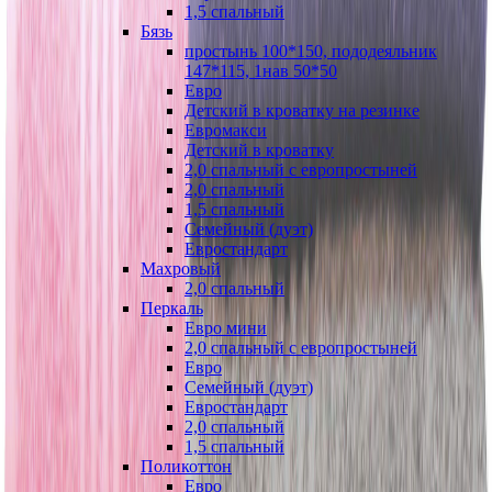
1,5 спальный
Бязь
простынь 100*150, пододеяльник
147*115, 1нав 50*50
Евро
Детский в кроватку на резинке
Евромакси
Детский в кроватку
2,0 спальный с европростыней
2,0 спальный
1,5 спальный
Семейный (дуэт)
Евростандарт
Махровый
2,0 спальный
Перкаль
Евро мини
2,0 спальный с европростыней
Евро
Семейный (дуэт)
Евростандарт
2,0 спальный
1,5 спальный
Поликоттон
Евро