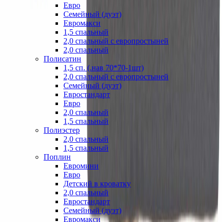
Евро
Семейный (дуэт)
Евромакси
1,5 спальный
2,0 спальный с европростыней
2,0 спальный
Полисатин
1,5 сп. (.нав 70*70-1шт)
2,0 спальный с европростыней
Семейный (дуэт)
Евростандарт
Евро
2,0 спальный
1,5 спальный
Полиэстер
2,0 спальный
1,5 спальный
Поплин
Евромини
Евро
Детский в кроватку
2,0 спальный
Евростандарт
Семейный (дуэт)
Евромакси