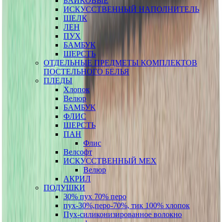
БАЙКОВЫЕ
ИСКУССТВЕННЫЙ НАПОЛНИТЕЛЬ
ШЕЛК
ЛЕН
ПУХ
БАМБУК
ШЕРСТЬ
ОТДЕЛЬНЫЕ ПРЕДМЕТЫ КОМПЛЕКТОВ
ПОСТЕЛЬНОГО БЕЛЬЯ
ПЛЕДЫ
Хлопок
Велюр
БАМБУК
ФЛИС
ШЕРСТЬ
ПАН
Флис
Велсофт
ИСКУССТВЕННЫЙ МЕХ
Велюр
АКРИЛ
ПОДУШКИ
30% пух 70% перо
пух-30%,перо-70%, тик 100% хлопок
Пух-силиконизированное волокно