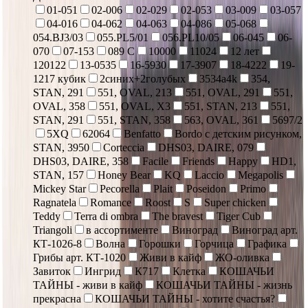
01-051
02-006
02-029
02-053
03-009
03-057
04-016
04-062
04-063
04-086
05-068
054.BJ3/03
055.PL5/01
056.PL10/05
06-045
06-
070
07-153
089 С
10000
11024
12 лет
120122
13-0535
16-5930
17-3907
18-4222
19-
1217 кубик
2синих+2голубых
3534a4k
354,
STAN, 291
551, OVAL, 213
551, OVAL, 291
551,
OVAL, 358
551, OVAL, X3
551, STAN, 213
551,
STAN, 291
551, STAN, 358
563, OVAL, 361
5697/2
5XQ
62064
Benfatto
Bordo с детским рисунком,
STAN, 3950
Corteccia
DHS03, DAIRE, 079
DHS03, DAIRE, 358
Facile
Friends
Happy
HD1,
STAN, 157
Honey Bear
KQ
Laccio
Megapolis
Mickey Star
Pecorella
Plait
Poseidon
Primo
Ragnatela
Romance
Roost
S
Super chicken
Teddy
Terra di ombra
The bravest
Tiger Cub
Triangoli
в ассортименте
Виноград
Виноград арт.
КТ-1026-8
Волна
Горошки
Горчица
Графика
Грибы арт. КТ-1020
Живи в кайф
ЖО-оливка
Завиток
Ингрид
К717
Клетка
КОШАЧЬИ
ТАЙНЫ - живи в кайф
КОШАЧЬИ ТАЙНЫ - жизнь
прекрасна
КОШАЧЬИ ТАЙНЫ - хотите счастья?