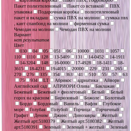
картонная коробка
Пакет ПВХ, Гофрокороб
Пакет полиэтиленовый
Пакет со вставкой
ПВХ
упаковка
Подарочная коробка
полиэтиленовый
пакет и вкладыш
сумка ПВХ на молнии
сумкка пвх
, кант спанбонд на молнии
фирменная сумка
Чемодан на молнии
Чемодан ПВХ на молнии
Вариант
нет результатов
Цвет
030
04
05
051
06
10000
1031
1057
110
1110
128
13-5409
131
14-0452
14-1911
14-3204
148
16-0000
17-4928
18-1411
18-
3615
18-4231
19-4015
20000
229
231
265
270
276
335
354
363
41
510
55
57
63
75
934
LT
Абрикос
адриатика
Айвори
Английский сад
АПРИОРИ Олива
Баклажан
Бежевый
Бежевый + фиолетовый
Белый
Белый
горох на красном
Бирюзовый
Божоле
Болотный
Бордо
Бордовый
Ваниль
Вафля
Глубокое
море
Голубая
Голубой
Горчица
Горчичный
Графит
Деним
Джинс
Динозавры
Желтый
Желтый арт.5180379
Желтый арт.5180382
Желтый
арт.5180391
Зеленый
Зеленый + желтый
Зеленый