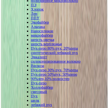
полиэфирное микроволокно
ПЭ
Хлопок
Лен
ППУ
Экофайбер
Альпака
Наносиликон
микрофайбер
шерсть овечья
шерсть верблюжья
Пух-перо 80% пух, 20%пера
синтетический лебяжий пух
Эвкалипт
силиконизированное волокно
Вискоза
Пух-перо 30% пух, 70%пера
Пух-перо 50%пух, 50%перо
90%лен,10% полиэстер
Пух-перо
Холлофайбер
смесовый
Пух
шелк
лебяжий пух