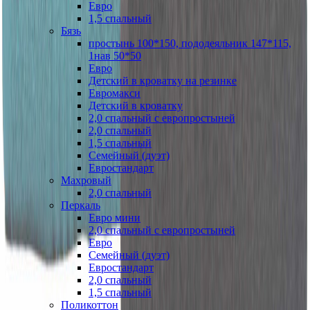
Евро
1,5 спальный
Бязь
простынь 100*150, пододеяльник 147*115,
1нав 50*50
Евро
Детский в кроватку на резинке
Евромакси
Детский в кроватку
2,0 спальный с европростыней
2,0 спальный
1,5 спальный
Семейный (дуэт)
Евростандарт
Махровый
2,0 спальный
Перкаль
Евро мини
2,0 спальный с европростыней
Евро
Семейный (дуэт)
Евростандарт
2,0 спальный
1,5 спальный
Поликоттон