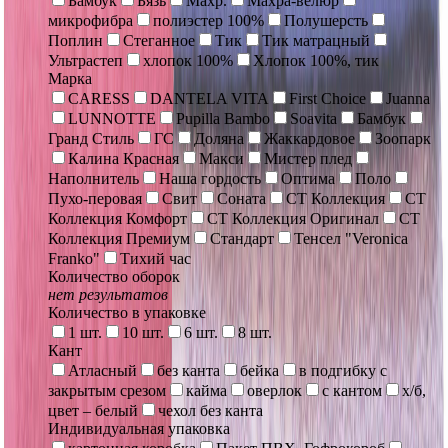
Бамбук
Бязь
Махр.
Махра-велюр
микрофибра
полиэстер 100%
Полушерсть
Поплин
Стеганное
Тик
Тик матрацный
Ультрастеп
хлопок 100%
Хлопок 100%, тик
Марка
CARESS
DANTELA VITA
First Choice
Juanna
LUNNOTTE
Pupilla Bambo
Soavita
Бамбук
Гранд Стиль
ГС
Доляна
Жаккардовое
Зоопарк
Калина Красная
Макси
Мистер плед
Наполнитель
Наша гордость
Оптима
Поло
Пухо-перовая
Свит
Соната
СТ Коллекция
СТ
Коллекция Комфорт
СТ Коллекция Оригинал
СТ
Коллекция Премиум
Стандарт
Тенсел "Veronica
Franko"
Тихий час
Количество оборок
нет результатов
Количество в упаковке
1 шт.
10 шт.
6 шт.
8 шт.
Кант
Атласный
без канта
бейка
в подгибку с
закрытым срезом
кайма
оверлок
с кантом
х/б,
цвет – белый
чехол без канта
Индивидуальная упаковка