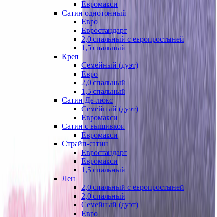
Евромакси
Сатин однотонный
Евро
Евростандарт
2,0 спальный с европростыней
1,5 спальный
Креп
Семейный (дуэт)
Евро
2,0 спальный
1,5 спальный
Сатин Де-люкс
Семейный (дуэт)
Евромакси
Сатин с вышивкой
Евромакси
Страйп-сатин
Евростандарт
Евромакси
1,5 спальный
Лен
2,0 спальный с европростыней
2,0 спальный
Семейный (дуэт)
Евро