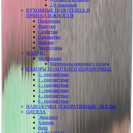
2,0 спальный
КУХОННЫЕ ПОЛОТЕНЦА И
ПРИНАДЛЕЖНОСТИ
Полотенца
Фартуки
Салфетки
Прихватки
Наборы
Аксессуары
МАТРАС
Материалы
Материалы коврового склада
НАБОРЫ ПОЛОТЕНЕЦ ПОДАРОЧНЫЕ
5 - предметные
1 - предметные
2 - предметные
3 - предметные
4 - предметные
6 - предметные
НАВОЛОЧКИ ДЕКОРАТИВНЫЕ, ЧЕХЛЫ
ОДЕЯЛА
Эвкалипт
Хлопок
Вата