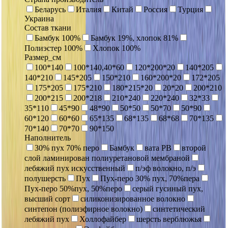
Беларусь
Италия
Китай
Россия
Турция
Украина
Состав ткани
Бамбук 100%
Бамбук 19%, хлопок 81%
Полиэстер 100%
Хлопок 100%
Размер_см
100*140
100*140,40*60
120*200*20
140*205
140*210
145*205
150*210
160*200*20
172*205
175*205
175*210
180*215*20
20*20
200*210
200*215
200*218
210*240
220*240
32*33
35*110
45*90
48*90
50*50
50*70
50*90
60*120
60*60
65*135
68*135
68*68
70*135
70*140
70*70
90*150
Наполнитель
30% пух 70% перо
Бамбук
вата РВ
второй
слой ламинирован полиуретановой мембраной
лебяжий пух искусственный
п/эф волокно, п/э
полушерсть
Пух
Пух-перо 30% пух, 70%пера
Пух-перо 50%пух, 50%перо
серый гусиный пух,
высший сорт
силиконизированное волокно
синтепон (полиэфирное волокно)
синтетический
лебяжий пух
Холлофайбер
шерсть верблюжья