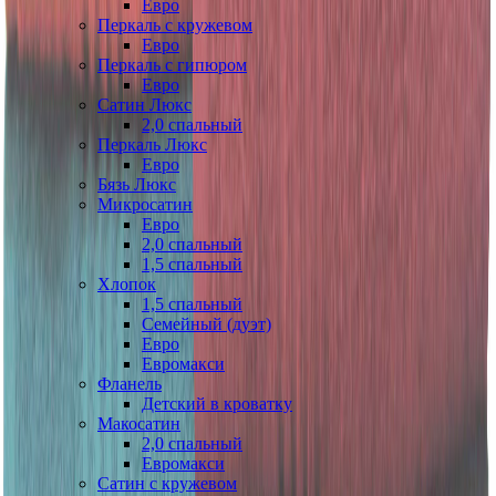
Евро
Перкаль с кружевом
Евро
Перкаль с гипюром
Евро
Сатин Люкс
2,0 спальный
Перкаль Люкс
Евро
Бязь Люкс
Микросатин
Евро
2,0 спальный
1,5 спальный
Хлопок
1,5 спальный
Семейный (дуэт)
Евро
Евромакси
Фланель
Детский в кроватку
Макосатин
2,0 спальный
Евромакси
Сатин с кружевом