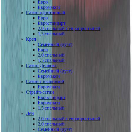
Евро
Евромакси
Сатин однотонный
Евро
Евростандарт
2,0 спальный с европростыней
1,5 спальный
Креп
Семейный (дуэт)
Евро
2,0 спальный
1,5 спальный
Сатин Де-люкс
Семейный (дуэт)
Евромакси
Сатин с вышивкой
Евромакси
Страйп-сатин
Евростандарт
Евромакси
1,5 спальный
Лен
2,0 спальный с европростыней
2,0 спальный
Семейный (дуэт)