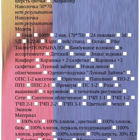
шерсть овечья
Экофайбер
Наволочка 50*70
нет результатов
Наволочка
нет результатов
Модель
1 нав
1009
2 нав. (70*70)
24 пиковки
3d
5Д
L22-6
Light
mik/ станд.
Ocean
Pike
Takimi+ПОКРЫВАЛО
Бамбуковое волокно
в
ассортименте
Детский
зима
Знаки зодиака
Комфорт
Корзинка + 2 салфетки
Корзинка +3
салфетки
Лунный зайчик
Новая линия
облегченное
Одеяло+подушка "Лунный Зайчик"
ОПС 1-2 кассетное
Оригинал
Папалино
ПО-2
ПП1
ППС 2-1
Премиум
ПС 1-2
Роза
с
вышивкой
с кружевом
с печатным рисунком
Сети
Синтепон облегченное
ТЧП 1-1
ТЧП 1-2
ТЧП 2-1
ТЧП 2-2
ТЧП 3-1
Цветной
чехол
Эконом
Материал
100% п/э
100% хлопок , цветной
100% хлопок,
бязь
100% хлопок, перкаль пуходержащий
100%
хлопок, ранфорс
100%,хлопок
70% шерсть, 30% ПЭ