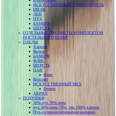
БАЙКОВЫЕ
ИСКУССТВЕННЫЙ НАПОЛНИТЕЛЬ
ШЕЛК
ЛЕН
ПУХ
БАМБУК
ШЕРСТЬ
ОТДЕЛЬНЫЕ ПРЕДМЕТЫ КОМПЛЕКТОВ
ПОСТЕЛЬНОГО БЕЛЬЯ
ПЛЕДЫ
Хлопок
Велюр
БАМБУК
ФЛИС
ШЕРСТЬ
ПАН
Флис
Велсофт
ИСКУССТВЕННЫЙ МЕХ
Велюр
АКРИЛ
ПОДУШКИ
30% пух 70% перо
пух-30%,перо-70%, тик 100% хлопок
Пух-силиконизированное волокно