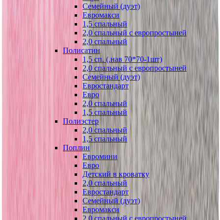
Семейный (дуэт)
Евромакси
1,5 спальный
2,0 спальный с европростыней
2,0 спальный
Полисатин
1,5 сп. (.нав 70*70-1шт)
2,0 спальный с европростыней
Семейный (дуэт)
Евростандарт
Евро
2,0 спальный
1,5 спальный
Полиэстер
2,0 спальный
1,5 спальный
Поплин
Евромини
Евро
Детский в кроватку
2,0 спальный
Евростандарт
Семейный (дуэт)
Евромакси
2,0 спальный с европростыней