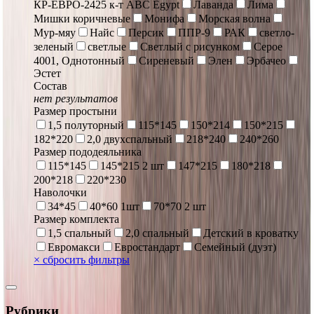
КР-ЕВРО-2425 к-т ABC Egypt
Лаванда
Лима
Мишки коричневые
Монифа
Морская волна
Мур-мяу
Найс
Персик
ППР-9
РАК
светло-
зеленый
светлые
Светлый с рисунком
Серое
4001, Однотонный
Сиреневый
Элен
Эрбачео
Эстет
Состав
нет результатов
Размер простыни
1,5 полуторный
115*145
150*214
150*215
182*220
2,0 двухспальный
218*240
240*260
Размер пододеяльника
115*145
145*215 2 шт
147*215
180*218
200*218
220*230
Наволочки
34*45
40*60 1шт
70*70 2 шт
Размер комплекта
1,5 спальный
2,0 спальный
Детский в кроватку
Евромакси
Евростандарт
Семейный (дуэт)
×
сбросить фильтры
Рубрики