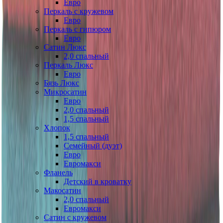
Евро
Перкаль с кружевом
Евро
Перкаль с гипюром
Евро
Сатин Люкс
2,0 спальный
Перкаль Люкс
Евро
Бязь Люкс
Микросатин
Евро
2,0 спальный
1,5 спальный
Хлопок
1,5 спальный
Семейный (дуэт)
Евро
Евромакси
Фланель
Детский в кроватку
Макосатин
2,0 спальный
Евромакси
Сатин с кружевом