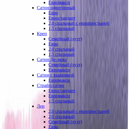
Евромакси
Сатин однотонный
Евро
Евростандарт
2,0 спальный с европростыней
1,5 спальный
Креп
Семейный (дуэт)
Евро
2,0 спальный
1,5 спальный
Сатин Де-люкс
Семейный (дуэт)
Евромакси
Сатин с вышивкой
Евромакси
Страйп-сатин
Евростандарт
Евромакси
1,5 спальный
Лен
2,0 спальный с европростыней
2,0 спальный
Семейный (дуэт)
Евро