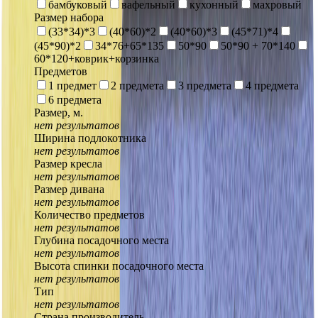
бамбуковый
вафельный
кухонный
махровый
Размер набора
(33*34)*3
(40*60)*2
(40*60)*3
(45*71)*4
(45*90)*2
34*76+65*135
50*90
50*90 + 70*140
60*120+коврик+корзинка
Предметов
1 предмет
2 предмета
3 предмета
4 предмета
6 предмета
Размер, м.
нет результатов
Ширина подлокотника
нет результатов
Размер кресла
нет результатов
Размер дивана
нет результатов
Количество предметов
нет результатов
Глубина посадочного места
нет результатов
Высота спинки посадочного места
нет результатов
Тип
нет результатов
Страна производитель