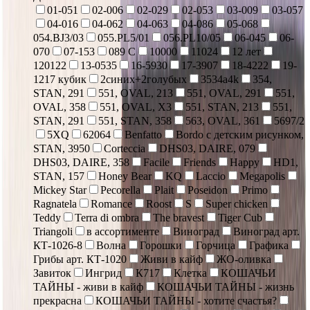
01-051
02-006
02-029
02-053
03-009
03-057
04-016
04-062
04-063
04-086
05-068
054.BJ3/03
055.PL5/01
056.PL10/05
06-045
06-
070
07-153
089 С
10000
11024
12 лет
120122
13-0535
16-5930
17-3907
18-4222
19-
1217 кубик
2синих+2голубых
3534a4k
354,
STAN, 291
551, OVAL, 213
551, OVAL, 291
551,
OVAL, 358
551, OVAL, X3
551, STAN, 213
551,
STAN, 291
551, STAN, 358
563, OVAL, 361
5697/2
5XQ
62064
Benfatto
Bordo с детским рисунком,
STAN, 3950
Corteccia
DHS03, DAIRE, 079
DHS03, DAIRE, 358
Facile
Friends
Happy
HD1,
STAN, 157
Honey Bear
KQ
Laccio
Megapolis
Mickey Star
Pecorella
Plait
Poseidon
Primo
Ragnatela
Romance
Roost
S
Super chicken
Teddy
Terra di ombra
The bravest
Tiger Cub
Triangoli
в ассортименте
Виноград
Виноград арт.
КТ-1026-8
Волна
Горошки
Горчица
Графика
Грибы арт. КТ-1020
Живи в кайф
ЖО-оливка
Завиток
Ингрид
К717
Клетка
КОШАЧЬИ
ТАЙНЫ - живи в кайф
КОШАЧЬИ ТАЙНЫ - жизнь
прекрасна
КОШАЧЬИ ТАЙНЫ - хотите счастья?