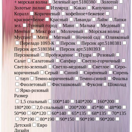
+ морская волна
Зеленый арт.5180380
Золотой
Золотые лилии
Изумруд
Какао
Капучино
Коралл
Коричневый
кофейное+бежевое
красное+белое
Красный
Лаванда
Лайм
Лапки
зел.
Лунный город
Мави
Мальва
Медовый
Ментол
Микс рол
Молочный
Морская волна
Мустанг
Мята
Мятный
Ночной сад
Оливковый
Переладо 1093-К
Персик
Персик арт.5180381
Персик арт.5180384
Персик арт.5180393
Персиковый
Пробуждение
Пудра
Розовый
Салат
Салатовый
Сапфир
Светло-горчичный
Светло-зеленый
Светло-медовый
Светлое
Серо-
коричневый
Серый
Синий
Сиреневый
Сирень
тауп
Темно-коричневый
Темно-синий
Фиалка
Фиолетовый
Фисташковый
Фуксия
Шоколад
Ярко-розовый
Размер
1,5 спальный
100*140
140*200
160*200
180*200
2,0 спальный
200*200
45*90
48*90
50*90
60*120
60*140
65*135
68*135
70*135
70*190
80*190
90*150
90*190
90*200
Детский
Евро
Дизайн