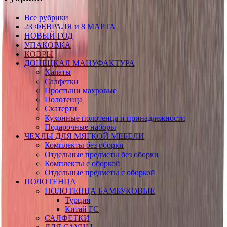
Все рубрики
23 ФЕВРАЛЯ и 8 МАРТА
НОВЫЙ ГОД
УПАКОВКА
КОВРЫ
ДОНЕЦКАЯ МАНУФАКТУРА
Халаты
Салфетки
Простыни махровые
Полотенца
Скатерти
Кухонные полотенца и принадлежности
Подарочные наборы
ЧЕХЛЫ ДЛЯ МЯГКОЙ МЕБЕЛИ
Комплекты без оборки
Отдельные предметы без оборки
Комплекты с оборкой
Отдельные предметы с оборкой
ПОЛОТЕНЦА
ПОЛОТЕНЦА БАМБУКОВЫЕ
Турция
Китай ГС
САЛФЕТКИ