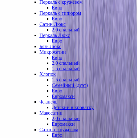
Перкаль с кружевом
Евро
Перкаль с гипюром
Евро
Сатин Люкс
2,0 спальный
Перкаль Люкс
Евро
Бязь Люкс
Микросатин
Евро
2,0 спальный
1,5 спальный
Хлопок
1,5 спальный
Семейный (дуэт)
Евро
Евромакси
Фланель
Детский в кроватку
Макосатин
2,0 спальный
Евромакси
Сатин с кружевом
Евро