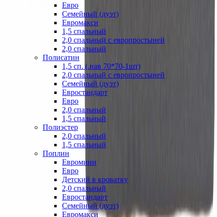
Евро
Семейный (дуэт)
Евромакси
1,5 спальный
2,0 спальный с европростыней
2,0 спальный
Полисатин
1,5 сп. (.нав 70*70-1шт)
2,0 спальный с европростыней
Семейный (дуэт)
Евростандарт
Евро
2,0 спальный
1,5 спальный
Полиэстер
2,0 спальный
1,5 спальный
Поплин
Евромини
Евро
Детский в кроватку
2,0 спальный
Евростандарт
Семейный (дуэт)
Евромакси