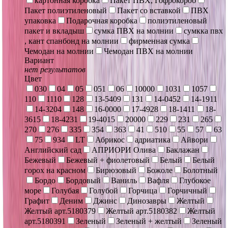
картонная коробка
Пакет ПВХ, Гофрокороб
Пакет полиэтиленовый
Пакет со вставкой
ПВХ
упаковка
Подарочная коробка
полиэтиленовый
пакет и вкладыш
сумка ПВХ на молнии
сумкка пвх
, кант спанбонд на молнии
фирменная сумка
Чемодан на молнии
Чемодан ПВХ на молнии
Вариант
нет результатов
Цвет
030
04
05
051
06
10000
1031
1057
110
1110
128
13-5409
131
14-0452
14-1911
14-3204
148
16-0000
17-4928
18-1411
18-
3615
18-4231
19-4015
20000
229
231
265
270
276
335
354
363
41
510
55
57
63
75
934
LT
Абрикос
адриатика
Айвори
Английский сад
АПРИОРИ Олива
Баклажан
Бежевый
Бежевый + фиолетовый
Белый
Белый
горох на красном
Бирюзовый
Божоле
Болотный
Бордо
Бордовый
Ваниль
Вафля
Глубокое
море
Голубая
Голубой
Горчица
Горчичный
Графит
Деним
Джинс
Динозавры
Желтый
Желтый арт.5180379
Желтый арт.5180382
Желтый
арт.5180391
Зеленый
Зеленый + желтый
Зеленый