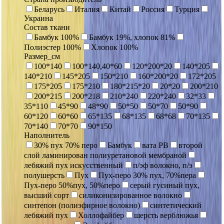
Беларусь
Италия
Китай
Россия
Турция
Украина
Состав ткани
Бамбук 100%
Бамбук 19%, хлопок 81%
Полиэстер 100%
Хлопок 100%
Размер_см
100*140
100*140,40*60
120*200*20
140*205
140*210
145*205
150*210
160*200*20
172*205
175*205
175*210
180*215*20
20*20
200*210
200*215
200*218
210*240
220*240
32*33
35*110
45*90
48*90
50*50
50*70
50*90
60*120
60*60
65*135
68*135
68*68
70*135
70*140
70*70
90*150
Наполнитель
30% пух 70% перо
Бамбук
вата РВ
второй
слой ламинирован полиуретановой мембраной
лебяжий пух искусственный
п/эф волокно, п/э
полушерсть
Пух
Пух-перо 30% пух, 70%пера
Пух-перо 50%пух, 50%перо
серый гусиный пух,
высший сорт
силиконизированное волокно
синтепон (полиэфирное волокно)
синтетический
лебяжий пух
Холлофайбер
шерсть верблюжья