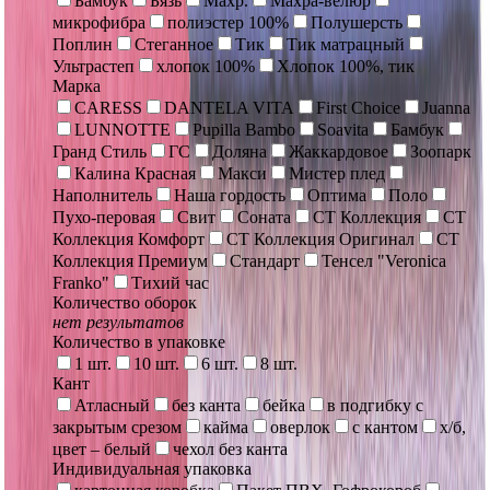
Бамбук
Бязь
Махр.
Махра-велюр
микрофибра
полиэстер 100%
Полушерсть
Поплин
Стеганное
Тик
Тик матрацный
Ультрастеп
хлопок 100%
Хлопок 100%, тик
Марка
CARESS
DANTELA VITA
First Choice
Juanna
LUNNOTTE
Pupilla Bambo
Soavita
Бамбук
Гранд Стиль
ГС
Доляна
Жаккардовое
Зоопарк
Калина Красная
Макси
Мистер плед
Наполнитель
Наша гордость
Оптима
Поло
Пухо-перовая
Свит
Соната
СТ Коллекция
СТ
Коллекция Комфорт
СТ Коллекция Оригинал
СТ
Коллекция Премиум
Стандарт
Тенсел "Veronica
Franko"
Тихий час
Количество оборок
нет результатов
Количество в упаковке
1 шт.
10 шт.
6 шт.
8 шт.
Кант
Атласный
без канта
бейка
в подгибку с
закрытым срезом
кайма
оверлок
с кантом
х/б,
цвет – белый
чехол без канта
Индивидуальная упаковка