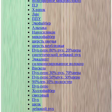
полиэфирное микроволокно
ПЭ
Хлопок
Лен
ППУ
Экофайбер
Альпака
Наносиликон
микрофайбер
шерсть овечья
шерсть верблюжья
Пух-перо 80% пух, 20%пера
синтетический лебяжий пух
Эвкалипт
силиконизированное волокно
Вискоза
Пух-перо 30% пух, 70%пера
Пух-перо 50%пух, 50%перо
90%лен,10% полиэстер
Пух-перо
Холлофайбер
смесовый
Пух
шелк
лебяжий пух