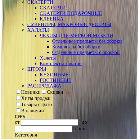
СКАТЕРТИ
СКАТЕРТИ
СКАТЕРТИ ПОДАРОЧНЫЕ
КЛЕЕНКА
СУВЕНИРЫ, МАХРОВЫЕ ДЕСЕРТЫ
ХАЛАТЫ
ЧЕХЛЫ ДЛЯ МЯГКОЙ МЕБЕЛИ
Отдельные предметы без оборки
Комплекты без оборки
Отдельные предметы с оборкой
Халаты
Комплекты халатов
ШТОРЫ
КУХОННЫЕ
ГОСТИННЫЕ
РАСПРОДАЖА
Новинки
Скидки
%
Хиты продаж
Товары с фото
В наличии
цена
от
до
за шт.
Категория