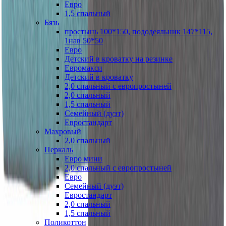
Евро
1,5 спальный
Бязь
простынь 100*150, пододеяльник 147*115,
1нав 50*50
Евро
Детский в кроватку на резинке
Евромакси
Детский в кроватку
2,0 спальный с европростыней
2,0 спальный
1,5 спальный
Семейный (дуэт)
Евростандарт
Махровый
2,0 спальный
Перкаль
Евро мини
2,0 спальный с европростыней
Евро
Семейный (дуэт)
Евростандарт
2,0 спальный
1,5 спальный
Поликоттон