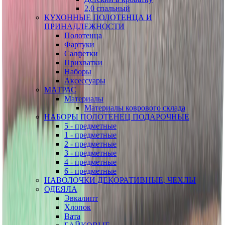
2,0 спальный
КУХОННЫЕ ПОЛОТЕНЦА И
ПРИНАДЛЕЖНОСТИ
Полотенца
Фартуки
Салфетки
Прихватки
Наборы
Аксессуары
МАТРАС
Материалы
Материалы коврового склада
НАБОРЫ ПОЛОТЕНЕЦ ПОДАРОЧНЫЕ
5 - предметные
1 - предметные
2 - предметные
3 - предметные
4 - предметные
6 - предметные
НАВОЛОЧКИ ДЕКОРАТИВНЫЕ, ЧЕХЛЫ
ОДЕЯЛА
Эвкалипт
Хлопок
Вата