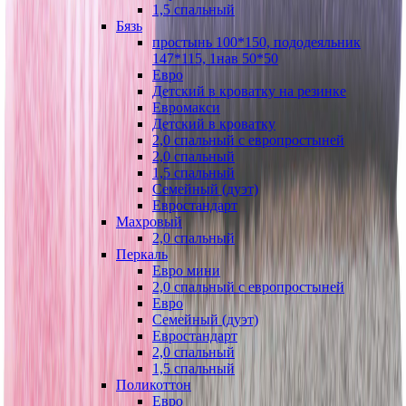
1,5 спальный
Бязь
простынь 100*150, пододеяльник
147*115, 1нав 50*50
Евро
Детский в кроватку на резинке
Евромакси
Детский в кроватку
2,0 спальный с европростыней
2,0 спальный
1,5 спальный
Семейный (дуэт)
Евростандарт
Махровый
2,0 спальный
Перкаль
Евро мини
2,0 спальный с европростыней
Евро
Семейный (дуэт)
Евростандарт
2,0 спальный
1,5 спальный
Поликоттон
Евро