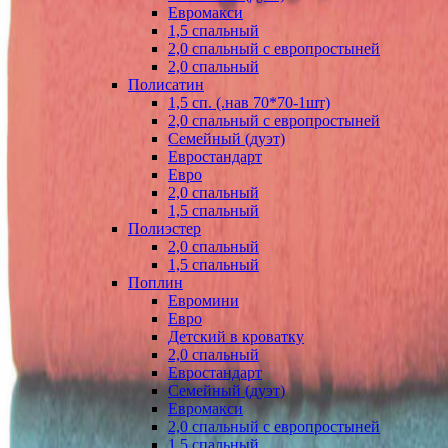
Евромакси
1,5 спальный
2,0 спальный с европростыней
2,0 спальный
Полисатин
1,5 сп. (.нав 70*70-1шт)
2,0 спальный с европростыней
Семейный (дуэт)
Евростандарт
Евро
2,0 спальный
1,5 спальный
Полиэстер
2,0 спальный
1,5 спальный
Поплин
Евромини
Евро
Детский в кроватку
2,0 спальный
Евростандарт
Семейный (дуэт)
Евромакси
2,0 спальный с европростыней
1,5 спальный