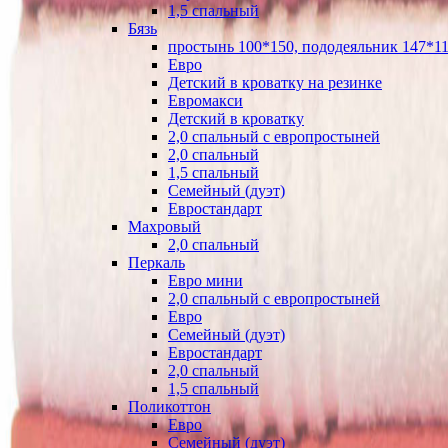
1,5 спальный
Бязь
простынь 100*150, пододеяльник 147*11
Евро
Детский в кроватку на резинке
Евромакси
Детский в кроватку
2,0 спальный с европростыней
2,0 спальный
1,5 спальный
Семейный (дуэт)
Евростандарт
Махровый
2,0 спальный
Перкаль
Евро мини
2,0 спальный с европростыней
Евро
Семейный (дуэт)
Евростандарт
2,0 спальный
1,5 спальный
Поликоттон
Евро
Семейный (дуэт)