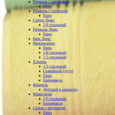
Перкаль с кружевом
Евро
Перкаль с гипюром
Евро
Сатин Люкс
2,0 спальный
Перкаль Люкс
Евро
Бязь Люкс
Микросатин
Евро
2,0 спальный
1,5 спальный
Хлопок
1,5 спальный
Семейный (дуэт)
Евро
Евромакси
Фланель
Детский в кроватку
Макосатин
2,0 спальный
Евромакси
Сатин с кружевом
Евро