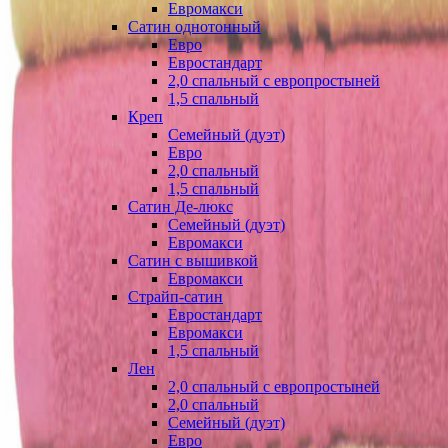
Евромакси
Сатин однотонный
Евро
Евростандарт
2,0 спальный с европростыней
1,5 спальный
Креп
Семейный (дуэт)
Евро
2,0 спальный
1,5 спальный
Сатин Де-люкс
Семейный (дуэт)
Евромакси
Сатин с вышивкой
Евромакси
Страйп-сатин
Евростандарт
Евромакси
1,5 спальный
Лен
2,0 спальный с европростыней
2,0 спальный
Семейный (дуэт)
Евро