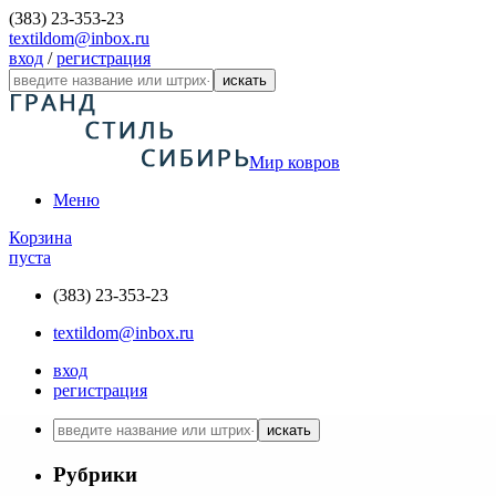
(383) 23-353-23
textildom@inbox.ru
вход
/
регистрация
искать
Мир ковров
Меню
Корзина
пуста
(383) 23-353-23
textildom@inbox.ru
вход
регистрация
искать
Рубрики