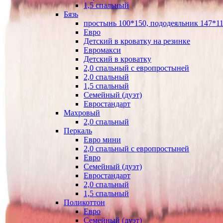
1,5 спальный
Бязь
простынь 100*150, пододеяльник 147*11
Евро
Детский в кроватку на резинке
Евромакси
Детский в кроватку
2,0 спальный с европростыней
2,0 спальный
1,5 спальный
Семейный (дуэт)
Евростандарт
Махровый
2,0 спальный
Перкаль
Евро мини
2,0 спальный с европростыней
Евро
Семейный (дуэт)
Евростандарт
2,0 спальный
1,5 спальный
Поликоттон
Евро
Семейный (дуэт)