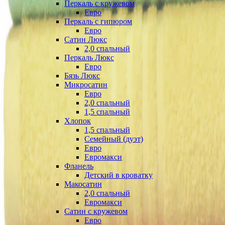
Перкаль с кружевом
Евро
Перкаль с гипюром
Евро
Сатин Люкс
2,0 спальный
Перкаль Люкс
Евро
Бязь Люкс
Микросатин
Евро
2,0 спальный
1,5 спальный
Хлопок
1,5 спальный
Семейный (дуэт)
Евро
Евромакси
Фланель
Детский в кроватку
Макосатин
2,0 спальный
Евромакси
Сатин с кружевом
Евро