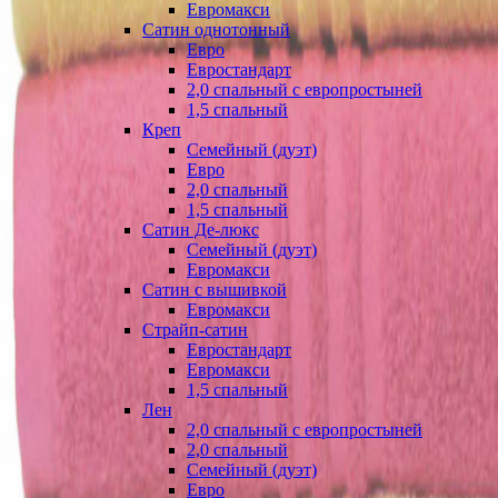
Евромакси
Сатин однотонный
Евро
Евростандарт
2,0 спальный с европростыней
1,5 спальный
Креп
Семейный (дуэт)
Евро
2,0 спальный
1,5 спальный
Сатин Де-люкс
Семейный (дуэт)
Евромакси
Сатин с вышивкой
Евромакси
Страйп-сатин
Евростандарт
Евромакси
1,5 спальный
Лен
2,0 спальный с европростыней
2,0 спальный
Семейный (дуэт)
Евро