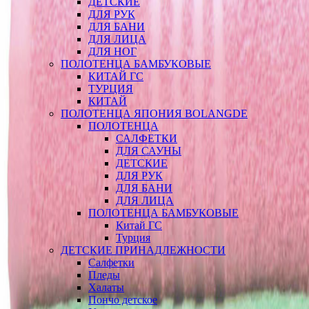
ДЕТСКИЕ
ДЛЯ РУК
ДЛЯ БАНИ
ДЛЯ ЛИЦА
ДЛЯ НОГ
ПОЛОТЕНЦА БАМБУКОВЫЕ
КИТАЙ ГС
ТУРЦИЯ
КИТАЙ
ПОЛОТЕНЦА ЯПОНИЯ BOLANGDE
ПОЛОТЕНЦА
САЛФЕТКИ
ДЛЯ САУНЫ
ДЕТСКИЕ
ДЛЯ РУК
ДЛЯ БАНИ
ДЛЯ ЛИЦА
ПОЛОТЕНЦА БАМБУКОВЫЕ
Китай ГС
Турция
ДЕТСКИЕ ПРИНАДЛЕЖНОСТИ
Салфетки
Пледы
Халаты
Пончо детское