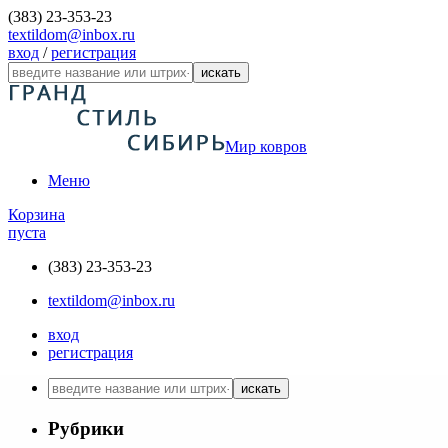
(383) 23-353-23
textildom@inbox.ru
вход
/
регистрация
искать
Мир ковров
Меню
Корзина
пуста
(383) 23-353-23
textildom@inbox.ru
вход
регистрация
искать
Рубрики