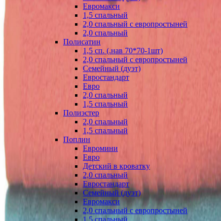
Евромакси
1,5 спальный
2,0 спальный с европростыней
2,0 спальный
Полисатин
1,5 сп. (.нав 70*70-1шт)
2,0 спальный с европростыней
Семейный (дуэт)
Евростандарт
Евро
2,0 спальный
1,5 спальный
Полиэстер
2,0 спальный
1,5 спальный
Поплин
Евромини
Евро
Детский в кроватку
2,0 спальный
Евростандарт
Семейный (дуэт)
Евромакси
2,0 спальный с европростыней
1,5 спальный