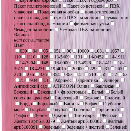
картонная коробка
Пакет ПВХ, Гофрокороб
Пакет полиэтиленовый
Пакет со вставкой
ПВХ
упаковка
Подарочная коробка
полиэтиленовый
пакет и вкладыш
сумка ПВХ на молнии
сумкка пвх
, кант спанбонд на молнии
фирменная сумка
Чемодан на молнии
Чемодан ПВХ на молнии
Вариант
нет результатов
Цвет
030
04
05
051
06
10000
1031
1057
110
1110
128
13-5409
131
14-0452
14-1911
14-3204
148
16-0000
17-4928
18-1411
18-
3615
18-4231
19-4015
20000
229
231
265
270
276
335
354
363
41
510
55
57
63
75
934
LT
Абрикос
адриатика
Айвори
Английский сад
АПРИОРИ Олива
Баклажан
Бежевый
Бежевый + фиолетовый
Белый
Белый
горох на красном
Бирюзовый
Божоле
Болотный
Бордо
Бордовый
Ваниль
Вафля
Глубокое
море
Голубая
Голубой
Горчица
Горчичный
Графит
Деним
Джинс
Динозавры
Желтый
Желтый арт.5180379
Желтый арт.5180382
Желтый
арт.5180391
Зеленый
Зеленый + желтый
Зеленый