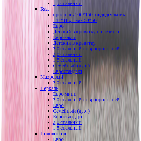
1,5 спальный
Бязь
простынь 100*150, пододеяльник
147*115, 1нав 50*50
Евро
Детский в кроватку на резинке
Евромакси
Детский в кроватку
2,0 спальный с европростыней
2,0 спальный
1,5 спальный
Семейный (дуэт)
Евростандарт
Махровый
2,0 спальный
Перкаль
Евро мини
2,0 спальный с европростыней
Евро
Семейный (дуэт)
Евростандарт
2,0 спальный
1,5 спальный
Поликоттон
Евро