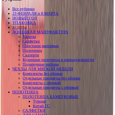
Все рубрики
23 ФЕВРАЛЯ и 8 МАРТА
НОВЫЙ ГОД
УПАКОВКА
КОВРЫ
ДОНЕЦКАЯ МАНУФАКТУРА
Халаты
Салфетки
Простыни махровые
Полотенца
Скатерти
Кухонные полотенца и принадлежности
Подарочные наборы
ЧЕХЛЫ ДЛЯ МЯГКОЙ МЕБЕЛИ
Комплекты без оборки
Отдельные предметы без оборки
Комплекты с оборкой
Отдельные предметы с оборкой
ПОЛОТЕНЦА
ПОЛОТЕНЦА БАМБУКОВЫЕ
Турция
Китай ГС
САЛФЕТКИ