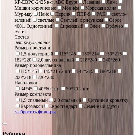
КР-ЕВРО-2425 к-т ABC Egypt
Лаванда
Лима
Мишки коричневые
Монифа
Морская волна
Мур-мяу
Найс
Персик
ППР-9
РАК
светло-
зеленый
светлые
Светлый с рисунком
Серое
4001, Однотонный
Сиреневый
Элен
Эрбачео
Эстет
Состав
нет результатов
Размер простыни
1,5 полуторный
115*145
150*214
150*215
182*220
2,0 двухспальный
218*240
240*260
Размер пододеяльника
115*145
145*215 2 шт
147*215
180*218
200*218
220*230
Наволочки
34*45
40*60 1шт
70*70 2 шт
Размер комплекта
1,5 спальный
2,0 спальный
Детский в кроватку
Евромакси
Евростандарт
Семейный (дуэт)
×
сбросить фильтры
Рубрики