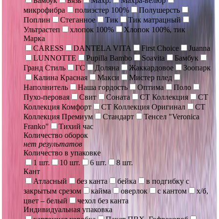
Бамбук
Бязь
Махр.
Махра-велюр
микрофибра
полиэстер 100%
Полушерсть
Поплин
Стеганное
Тик
Тик матрацный
Ультрастеп
хлопок 100%
Хлопок 100%, тик
Марка
CARESS
DANTELA VITA
First Choice
Juanna
LUNNOTTE
Pupilla Bambo
Soavita
Бамбук
Гранд Стиль
ГС
Доляна
Жаккардовое
Зоопарк
Калина Красная
Макси
Мистер плед
Наполнитель
Наша гордость
Оптима
Поло
Пухо-перовая
Свит
Соната
СТ Коллекция
СТ
Коллекция Комфорт
СТ Коллекция Оригинал
СТ
Коллекция Премиум
Стандарт
Тенсел "Veronica
Franko"
Тихий час
Количество оборок
нет результатов
Количество в упаковке
1 шт.
10 шт.
6 шт.
8 шт.
Кант
Атласный
без канта
бейка
в подгибку с
закрытым срезом
кайма
оверлок
с кантом
х/б,
цвет – белый
чехол без канта
Индивидуальная упаковка