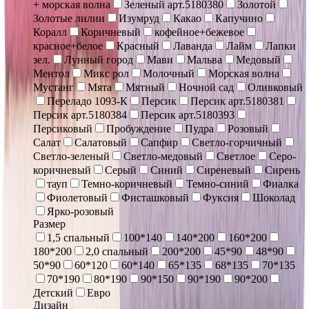
+ морская волна
Зеленый арт.5180380
Золотой
Золотые лилии
Изумруд
Какао
Капучино
Коралл
Коричневый
кофейное+бежевое
красное+белое
Красный
Лаванда
Лайм
Лапки
зел.
Лунный город
Мави
Мальва
Медовый
Ментол
Микс рол
Молочный
Морская волна
Мустанг
Мята
Мятный
Ночной сад
Оливковый
Переладо 1093-К
Персик
Персик арт.5180381
Персик арт.5180384
Персик арт.5180393
Персиковый
Пробуждение
Пудра
Розовый
Салат
Салатовый
Сапфир
Светло-горчичный
Светло-зеленый
Светло-медовый
Светлое
Серо-
коричневый
Серый
Синий
Сиреневый
Сирень
тауп
Темно-коричневый
Темно-синий
Фиалка
Фиолетовый
Фисташковый
Фуксия
Шоколад
Ярко-розовый
Размер
1,5 спальный
100*140
140*200
160*200
180*200
2,0 спальный
200*200
45*90
48*90
50*90
60*120
60*140
65*135
68*135
70*135
70*190
80*190
90*150
90*190
90*200
Детский
Евро
Дизайн