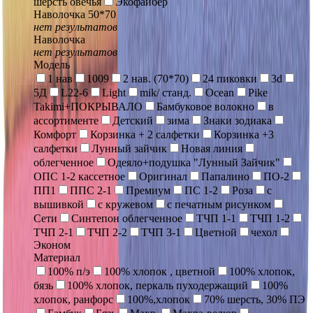
шерсть овечья
Экофайбер
Наволочка 50*70
нет результатов
Наволочка
нет результатов
Модель
1 нав
1009
2 нав. (70*70)
24 пиковки
3d
5Д
L22-6
Light
mik/ станд.
Ocean
Pike
Takimi+ПОКРЫВАЛО
Бамбуковое волокно
в
ассортименте
Детский
зима
Знаки зодиака
Комфорт
Корзинка + 2 салфетки
Корзинка +3
салфетки
Лунный зайчик
Новая линия
облегченное
Одеяло+подушка "Лунный Зайчик"
ОПС 1-2 кассетное
Оригинал
Папалино
ПО-2
ПП1
ППС 2-1
Премиум
ПС 1-2
Роза
с
вышивкой
с кружевом
с печатным рисунком
Сети
Синтепон облегченное
ТЧП 1-1
ТЧП 1-2
ТЧП 2-1
ТЧП 2-2
ТЧП 3-1
Цветной
чехол
Эконом
Материал
100% п/э
100% хлопок , цветной
100% хлопок,
бязь
100% хлопок, перкаль пуходержащий
100%
хлопок, ранфорс
100%,хлопок
70% шерсть, 30% ПЭ