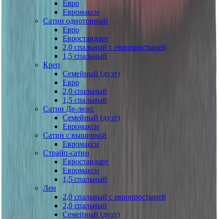
Евро
Евромакси
Сатин однотонный
Евро
Евростандарт
2,0 спальный с европростыней
1,5 спальный
Креп
Семейный (дуэт)
Евро
2,0 спальный
1,5 спальный
Сатин Де-люкс
Семейный (дуэт)
Евромакси
Сатин с вышивкой
Евромакси
Страйп-сатин
Евростандарт
Евромакси
1,5 спальный
Лен
2,0 спальный с европростыней
2,0 спальный
Семейный (дуэт)