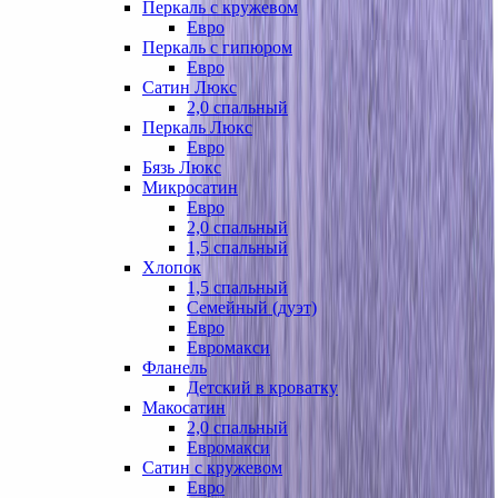
Перкаль с кружевом
Евро
Перкаль с гипюром
Евро
Сатин Люкс
2,0 спальный
Перкаль Люкс
Евро
Бязь Люкс
Микросатин
Евро
2,0 спальный
1,5 спальный
Хлопок
1,5 спальный
Семейный (дуэт)
Евро
Евромакси
Фланель
Детский в кроватку
Макосатин
2,0 спальный
Евромакси
Сатин с кружевом
Евро