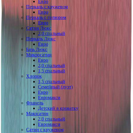
Евро
Перкаль с кружевом
Евро
Перкаль с гипюром
Евро
Сатин Люкс
2,0 спальный
Перкаль Люкс
Евро
Бязь Люкс
Микросатин
Евро
2,0 спальный
1,5 спальный
Хлопок
1,5 спальный
Семейный (дуэт)
Евро
Евромакси
Фланель
Детский в кроватку
Макосатин
2,0 спальный
Евромакси
Сатин с кружевом