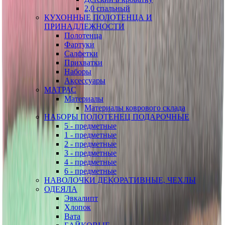
2,0 спальный
КУХОННЫЕ ПОЛОТЕНЦА И
ПРИНАДЛЕЖНОСТИ
Полотенца
Фартуки
Салфетки
Прихватки
Наборы
Аксессуары
МАТРАС
Материалы
Материалы коврового склада
НАБОРЫ ПОЛОТЕНЕЦ ПОДАРОЧНЫЕ
5 - предметные
1 - предметные
2 - предметные
3 - предметные
4 - предметные
6 - предметные
НАВОЛОЧКИ ДЕКОРАТИВНЫЕ, ЧЕХЛЫ
ОДЕЯЛА
Эвкалипт
Хлопок
Вата