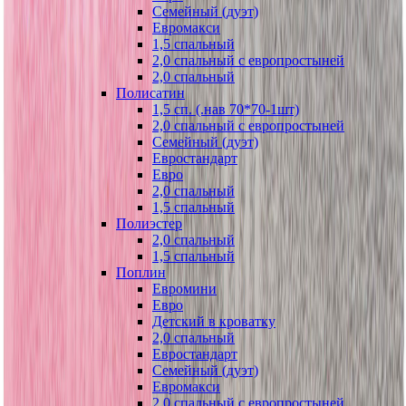
Семейный (дуэт)
Евромакси
1,5 спальный
2,0 спальный с европростыней
2,0 спальный
Полисатин
1,5 сп. (.нав 70*70-1шт)
2,0 спальный с европростыней
Семейный (дуэт)
Евростандарт
Евро
2,0 спальный
1,5 спальный
Полиэстер
2,0 спальный
1,5 спальный
Поплин
Евромини
Евро
Детский в кроватку
2,0 спальный
Евростандарт
Семейный (дуэт)
Евромакси
2,0 спальный с европростыней