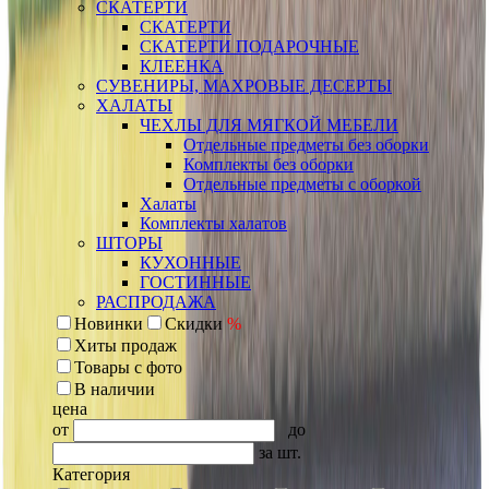
СКАТЕРТИ
СКАТЕРТИ
СКАТЕРТИ ПОДАРОЧНЫЕ
КЛЕЕНКА
СУВЕНИРЫ, МАХРОВЫЕ ДЕСЕРТЫ
ХАЛАТЫ
ЧЕХЛЫ ДЛЯ МЯГКОЙ МЕБЕЛИ
Отдельные предметы без оборки
Комплекты без оборки
Отдельные предметы с оборкой
Халаты
Комплекты халатов
ШТОРЫ
КУХОННЫЕ
ГОСТИННЫЕ
РАСПРОДАЖА
Новинки
Скидки
%
Хиты продаж
Товары с фото
В наличии
цена
от
до
за шт.
Категория