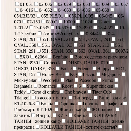
01-051
02-006
02-029
02-053
03-009
03-057
04-016
04-062
04-063
04-086
05-068
054.BJ3/03
055.PL5/01
056.PL10/05
06-045
06-
070
07-153
089 С
10000
11024
12 лет
120122
13-0535
16-5930
17-3907
18-4222
19-
1217 кубик
2синих+2голубых
3534a4k
354,
STAN, 291
551, OVAL, 213
551, OVAL, 291
551,
OVAL, 358
551, OVAL, X3
551, STAN, 213
551,
STAN, 291
551, STAN, 358
563, OVAL, 361
5697/2
5XQ
62064
Benfatto
Bordo с детским рисунком,
STAN, 3950
Corteccia
DHS03, DAIRE, 079
DHS03, DAIRE, 358
Facile
Friends
Happy
HD1,
STAN, 157
Honey Bear
KQ
Laccio
Megapolis
Mickey Star
Pecorella
Plait
Poseidon
Primo
Ragnatela
Romance
Roost
S
Super chicken
Teddy
Terra di ombra
The bravest
Tiger Cub
Triangoli
в ассортименте
Виноград
Виноград арт.
КТ-1026-8
Волна
Горошки
Горчица
Графика
Грибы арт. КТ-1020
Живи в кайф
ЖО-оливка
Завиток
Ингрид
К717
Клетка
КОШАЧЬИ
ТАЙНЫ - живи в кайф
КОШАЧЬИ ТАЙНЫ - жизнь
прекрасна
КОШАЧЬИ ТАЙНЫ - хотите счастья?