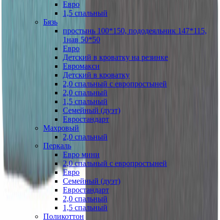
Евро
1,5 спальный
Бязь
простынь 100*150, пододеяльник 147*115,
1нав 50*50
Евро
Детский в кроватку на резинке
Евромакси
Детский в кроватку
2,0 спальный с европростыней
2,0 спальный
1,5 спальный
Семейный (дуэт)
Евростандарт
Махровый
2,0 спальный
Перкаль
Евро мини
2,0 спальный с европростыней
Евро
Семейный (дуэт)
Евростандарт
2,0 спальный
1,5 спальный
Поликоттон