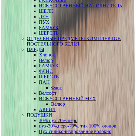
БАЙКОВЫЕ
ИСКУССТВЕННЫЙ НАПОЛНИТЕЛЬ
ШЕЛК
ЛЕН
ПУХ
БАМБУК
ШЕРСТЬ
ОТДЕЛЬНЫЕ ПРЕДМЕТЫ КОМПЛЕКТОВ
ПОСТЕЛЬНОГО БЕЛЬЯ
ПЛЕДЫ
Хлопок
Велюр
БАМБУК
ФЛИС
ШЕРСТЬ
ПАН
Флис
Велсофт
ИСКУССТВЕННЫЙ МЕХ
Велюр
АКРИЛ
ПОДУШКИ
30% пух 70% перо
пух-30%,перо-70%, тик 100% хлопок
Пух-силиконизированное волокно