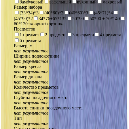
бамбуковый
вафельный
кухонный
махровый
Размер набора
(33*34)*3
(40*60)*2
(40*60)*3
(45*71)*4
(45*90)*2
34*76+65*135
50*90
50*90 + 70*140
60*120+коврик+корзинка
Предметов
1 предмет
2 предмета
3 предмета
4 предмета
6 предмета
Размер, м.
нет результатов
Ширина подлокотника
нет результатов
Размер кресла
нет результатов
Размер дивана
нет результатов
Количество предметов
нет результатов
Глубина посадочного места
нет результатов
Высота спинки посадочного места
нет результатов
Тип
нет результатов
Страна производитель