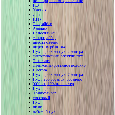
полиэфирное микроволокно
ПЭ
Хлопок
Лен
ППУ
Экофайбер
Альпака
Наносиликон
микрофайбер
шерсть овечья
шерсть верблюжья
Пух-перо 80% пух, 20%пера
синтетический лебяжий пух
Эвкалипт
силиконизированное волокно
Вискоза
Пух-перо 30% пух, 70%пера
Пух-перо 50%пух, 50%перо
90%лен,10% полиэстер
Пух-перо
Холлофайбер
смесовый
Пух
шелк
лебяжий пух