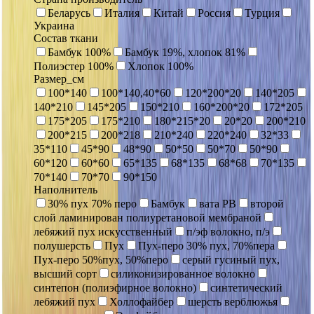
Беларусь
Италия
Китай
Россия
Турция
Украина
Состав ткани
Бамбук 100%
Бамбук 19%, хлопок 81%
Полиэстер 100%
Хлопок 100%
Размер_см
100*140
100*140,40*60
120*200*20
140*205
140*210
145*205
150*210
160*200*20
172*205
175*205
175*210
180*215*20
20*20
200*210
200*215
200*218
210*240
220*240
32*33
35*110
45*90
48*90
50*50
50*70
50*90
60*120
60*60
65*135
68*135
68*68
70*135
70*140
70*70
90*150
Наполнитель
30% пух 70% перо
Бамбук
вата РВ
второй
слой ламинирован полиуретановой мембраной
лебяжий пух искусственный
п/эф волокно, п/э
полушерсть
Пух
Пух-перо 30% пух, 70%пера
Пух-перо 50%пух, 50%перо
серый гусиный пух,
высший сорт
силиконизированное волокно
синтепон (полиэфирное волокно)
синтетический
лебяжий пух
Холлофайбер
шерсть верблюжья