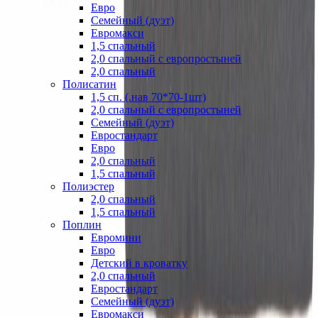
Евро
Семейный (дуэт)
Евромакси
1,5 спальный
2,0 спальный с европростыней
2,0 спальный
Полисатин
1,5 сп. (.нав 70*70-1шт)
2,0 спальный с европростыней
Семейный (дуэт)
Евростандарт
Евро
2,0 спальный
1,5 спальный
Полиэстер
2,0 спальный
1,5 спальный
Поплин
Евромини
Евро
Детский в кроватку
2,0 спальный
Евростандарт
Семейный (дуэт)
Евромакси