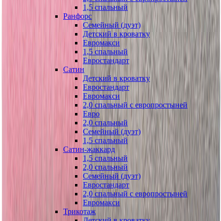
1,5 спальный
Ранфорс
Семейный (дуэт)
Детский в кроватку
Евромакси
1,5 спальный
Евростандарт
Сатин
Детский в кроватку
Евростандарт
Евромакси
2,0 спальный с европростыней
Евро
2,0 спальный
Семейный (дуэт)
1,5 спальный
Сатин-жаккард
1,5 спальный
2,0 спальный
Семейный (дуэт)
Евростандарт
2,0 спальный с европростыней
Евромакси
Трикотаж
Детский в кроватку