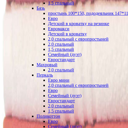
1,5 спальный
Бязь
простынь 100*150, пододеяльник 147*11
Евро
Детский в кроватку на резинке
Евромакси
Детский в кроватку
2,0 спальный с европростыней
2,0 спальный
1,5 спальный
Семейный (дуэт)
Евростандарт
Махровый
2,0 спальный
Перкаль
Евро мини
2,0 спальный с европростыней
Евро
Семейный (дуэт)
Евростандарт
2,0 спальный
1,5 спальный
Поликоттон
Евро
Семейный (дуэт)