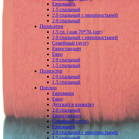
Евромакси
1,5 спальный
2,0 спальный с европростыней
2,0 спальный
Полисатин
1,5 сп. (.нав 70*70-1шт)
2,0 спальный с европростыней
Семейный (дуэт)
Евростандарт
Евро
2,0 спальный
1,5 спальный
Полиэстер
2,0 спальный
1,5 спальный
Поплин
Евромини
Евро
Детский в кроватку
2,0 спальный
Евростандарт
Семейный (дуэт)
Евромакси
2,0 спальный с европростыней
1,5 спальный