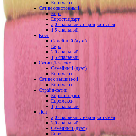
Евромакси
Сатин однотонный
Евро
Евростандарт
2,0 спальный с европростыней
1,5 спальный
Креп
Семейный (дуэт)
Евро
2,0 спальный
1,5 спальный
Сатин Де-люкс
Семейный (дуэт)
Евромакси
Сатин с вышивкой
Евромакси
Страйп-сатин
Евростандарт
Евромакси
1,5 спальный
Лен
2,0 спальный с европростыней
2,0 спальный
Семейный (дуэт)
Евро