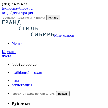
(383) 23-353-23
textildom@inbox.ru
вход
/
регистрация
искать
Мир ковров
Меню
Корзина
пуста
(383) 23-353-23
textildom@inbox.ru
вход
регистрация
искать
Рубрики