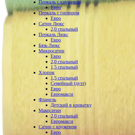
Перкаль с кружевом
Евро
Перкаль с гипюром
Евро
Сатин Люкс
2,0 спальный
Перкаль Люкс
Евро
Бязь Люкс
Микросатин
Евро
2,0 спальный
1,5 спальный
Хлопок
1,5 спальный
Семейный (дуэт)
Евро
Евромакси
Фланель
Детский в кроватку
Макосатин
2,0 спальный
Евромакси
Сатин с кружевом
Евро