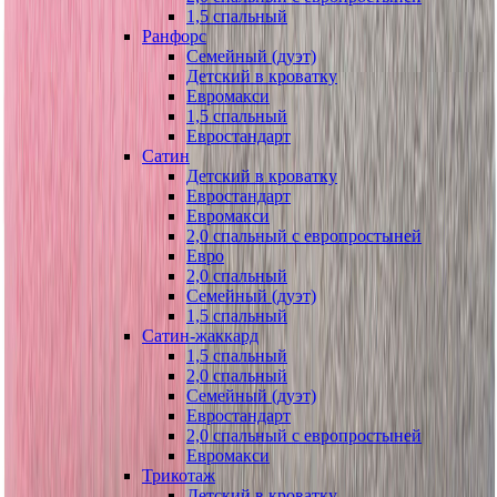
1,5 спальный
Ранфорс
Семейный (дуэт)
Детский в кроватку
Евромакси
1,5 спальный
Евростандарт
Сатин
Детский в кроватку
Евростандарт
Евромакси
2,0 спальный с европростыней
Евро
2,0 спальный
Семейный (дуэт)
1,5 спальный
Сатин-жаккард
1,5 спальный
2,0 спальный
Семейный (дуэт)
Евростандарт
2,0 спальный с европростыней
Евромакси
Трикотаж
Детский в кроватку