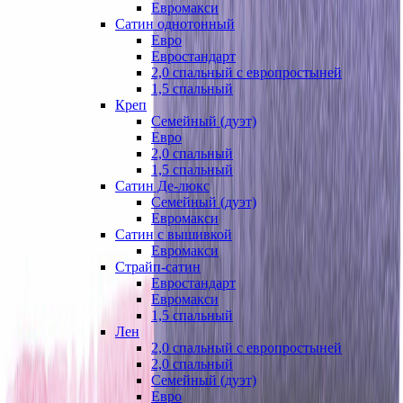
Евромакси
Сатин однотонный
Евро
Евростандарт
2,0 спальный с европростыней
1,5 спальный
Креп
Семейный (дуэт)
Евро
2,0 спальный
1,5 спальный
Сатин Де-люкс
Семейный (дуэт)
Евромакси
Сатин с вышивкой
Евромакси
Страйп-сатин
Евростандарт
Евромакси
1,5 спальный
Лен
2,0 спальный с европростыней
2,0 спальный
Семейный (дуэт)
Евро