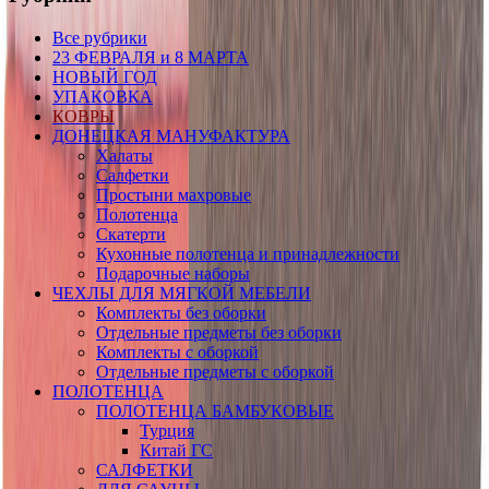
Все рубрики
23 ФЕВРАЛЯ и 8 МАРТА
НОВЫЙ ГОД
УПАКОВКА
КОВРЫ
ДОНЕЦКАЯ МАНУФАКТУРА
Халаты
Салфетки
Простыни махровые
Полотенца
Скатерти
Кухонные полотенца и принадлежности
Подарочные наборы
ЧЕХЛЫ ДЛЯ МЯГКОЙ МЕБЕЛИ
Комплекты без оборки
Отдельные предметы без оборки
Комплекты с оборкой
Отдельные предметы с оборкой
ПОЛОТЕНЦА
ПОЛОТЕНЦА БАМБУКОВЫЕ
Турция
Китай ГС
САЛФЕТКИ