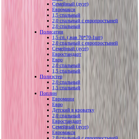
Семейный (дуэт)
Евромакси
1,5 спальный
2,0 спальный с европростыней
2,0 спальный
Полисатин
1,5 сп. (.нав 70*70-1шт)
2,0 спальный с европростыней
Семейный (дуэт)
Евростандарт
Евро
2,0 спальный
1,5 спальный
Полиэстер
2,0 спальный
1,5 спальный
Поплин
Евромини
Евро
Детский в кроватку
2,0 спальный
Евростандарт
Семейный (дуэт)
Евромакси
2,0 спальный с европростыней