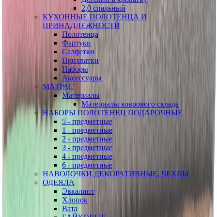
2,0 спальный
КУХОННЫЕ ПОЛОТЕНЦА И
ПРИНАДЛЕЖНОСТИ
Полотенца
Фартуки
Салфетки
Прихватки
Наборы
Аксессуары
МАТРАС
Материалы
Материалы коврового склада
НАБОРЫ ПОЛОТЕНЕЦ ПОДАРОЧНЫЕ
5 - предметные
1 - предметные
2 - предметные
3 - предметные
4 - предметные
6 - предметные
НАВОЛОЧКИ ДЕКОРАТИВНЫЕ, ЧЕХЛЫ
ОДЕЯЛА
Эвкалипт
Хлопок
Вата