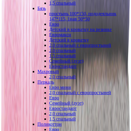
1,5 спальный
Бязь
простынь 100*150, пододеяльник
147*115, 1нав 50*50
Евро
Детский в кроватку на резинке
Евромакси
Детский в кроватку
2,0 спальный с европростыней
2,0 спальный
1,5 спальный
Семейный (дуэт)
Евростандарт
Махровый
2,0 спальный
Перкаль
Евро мини
2,0 спальный с европростыней
Евро
Семейный (дуэт)
Евростандарт
2,0 спальный
1,5 спальный
Поликоттон
Евро