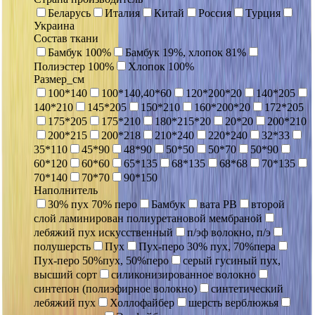
Беларусь
Италия
Китай
Россия
Турция
Украина
Состав ткани
Бамбук 100%
Бамбук 19%, хлопок 81%
Полиэстер 100%
Хлопок 100%
Размер_см
100*140
100*140,40*60
120*200*20
140*205
140*210
145*205
150*210
160*200*20
172*205
175*205
175*210
180*215*20
20*20
200*210
200*215
200*218
210*240
220*240
32*33
35*110
45*90
48*90
50*50
50*70
50*90
60*120
60*60
65*135
68*135
68*68
70*135
70*140
70*70
90*150
Наполнитель
30% пух 70% перо
Бамбук
вата РВ
второй
слой ламинирован полиуретановой мембраной
лебяжий пух искусственный
п/эф волокно, п/э
полушерсть
Пух
Пух-перо 30% пух, 70%пера
Пух-перо 50%пух, 50%перо
серый гусиный пух,
высший сорт
силиконизированное волокно
синтепон (полиэфирное волокно)
синтетический
лебяжий пух
Холлофайбер
шерсть верблюжья