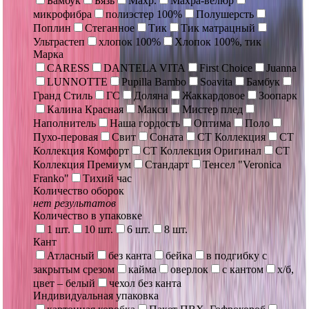
Бамбук
Бязь
Махр.
Махра-велюр
микрофибра
полиэстер 100%
Полушерсть
Поплин
Стеганное
Тик
Тик матрацный
Ультрастеп
хлопок 100%
Хлопок 100%, тик
Марка
CARESS
DANTELA VITA
First Choice
Juanna
LUNNOTTE
Pupilla Bambo
Soavita
Бамбук
Гранд Стиль
ГС
Доляна
Жаккардовое
Зоопарк
Калина Красная
Макси
Мистер плед
Наполнитель
Наша гордость
Оптима
Поло
Пухо-перовая
Свит
Соната
СТ Коллекция
СТ
Коллекция Комфорт
СТ Коллекция Оригинал
СТ
Коллекция Премиум
Стандарт
Тенсел "Veronica
Franko"
Тихий час
Количество оборок
нет результатов
Количество в упаковке
1 шт.
10 шт.
6 шт.
8 шт.
Кант
Атласный
без канта
бейка
в подгибку с
закрытым срезом
кайма
оверлок
с кантом
х/б,
цвет – белый
чехол без канта
Индивидуальная упаковка