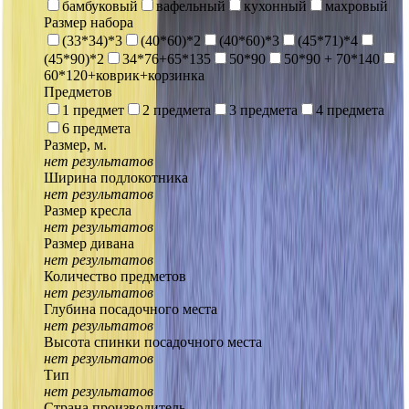
бамбуковый
вафельный
кухонный
махровый
Размер набора
(33*34)*3
(40*60)*2
(40*60)*3
(45*71)*4
(45*90)*2
34*76+65*135
50*90
50*90 + 70*140
60*120+коврик+корзинка
Предметов
1 предмет
2 предмета
3 предмета
4 предмета
6 предмета
Размер, м.
нет результатов
Ширина подлокотника
нет результатов
Размер кресла
нет результатов
Размер дивана
нет результатов
Количество предметов
нет результатов
Глубина посадочного места
нет результатов
Высота спинки посадочного места
нет результатов
Тип
нет результатов
Страна производитель