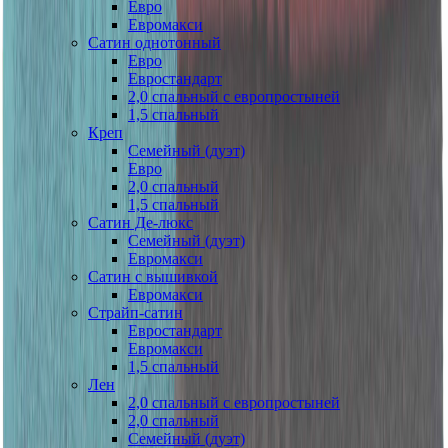
Евро
Евромакси
Сатин однотонный
Евро
Евростандарт
2,0 спальный с европростыней
1,5 спальный
Креп
Семейный (дуэт)
Евро
2,0 спальный
1,5 спальный
Сатин Де-люкс
Семейный (дуэт)
Евромакси
Сатин с вышивкой
Евромакси
Страйп-сатин
Евростандарт
Евромакси
1,5 спальный
Лен
2,0 спальный с европростыней
2,0 спальный
Семейный (дуэт)