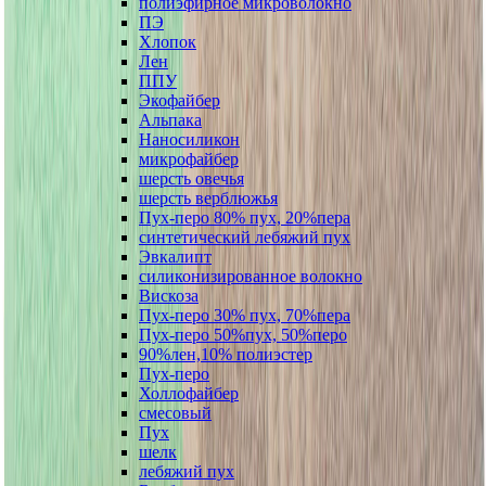
полиэфирное микроволокно
ПЭ
Хлопок
Лен
ППУ
Экофайбер
Альпака
Наносиликон
микрофайбер
шерсть овечья
шерсть верблюжья
Пух-перо 80% пух, 20%пера
синтетический лебяжий пух
Эвкалипт
силиконизированное волокно
Вискоза
Пух-перо 30% пух, 70%пера
Пух-перо 50%пух, 50%перо
90%лен,10% полиэстер
Пух-перо
Холлофайбер
смесовый
Пух
шелк
лебяжий пух