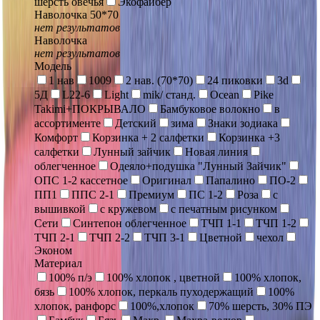
шерсть овечья
Экофайбер
Наволочка 50*70
нет результатов
Наволочка
нет результатов
Модель
1 нав
1009
2 нав. (70*70)
24 пиковки
3d
5Д
L22-6
Light
mik/ станд.
Ocean
Pike
Takimi+ПОКРЫВАЛО
Бамбуковое волокно
в
ассортименте
Детский
зима
Знаки зодиака
Комфорт
Корзинка + 2 салфетки
Корзинка +3
салфетки
Лунный зайчик
Новая линия
облегченное
Одеяло+подушка "Лунный Зайчик"
ОПС 1-2 кассетное
Оригинал
Папалино
ПО-2
ПП1
ППС 2-1
Премиум
ПС 1-2
Роза
с
вышивкой
с кружевом
с печатным рисунком
Сети
Синтепон облегченное
ТЧП 1-1
ТЧП 1-2
ТЧП 2-1
ТЧП 2-2
ТЧП 3-1
Цветной
чехол
Эконом
Материал
100% п/э
100% хлопок , цветной
100% хлопок,
бязь
100% хлопок, перкаль пуходержащий
100%
хлопок, ранфорс
100%,хлопок
70% шерсть, 30% ПЭ