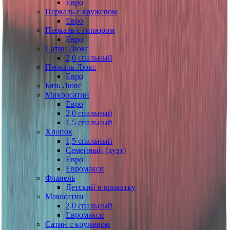
Евро
Перкаль с кружевом
Евро
Перкаль с гипюром
Евро
Сатин Люкс
2,0 спальный
Перкаль Люкс
Евро
Бязь Люкс
Микросатин
Евро
2,0 спальный
1,5 спальный
Хлопок
1,5 спальный
Семейный (дуэт)
Евро
Евромакси
Фланель
Детский в кроватку
Макосатин
2,0 спальный
Евромакси
Сатин с кружевом