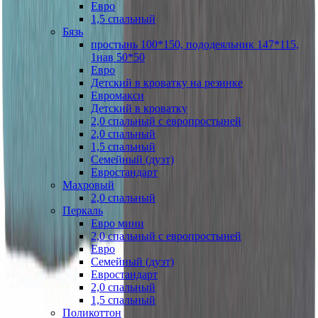
Евро
1,5 спальный
Бязь
простынь 100*150, пододеяльник 147*115,
1нав 50*50
Евро
Детский в кроватку на резинке
Евромакси
Детский в кроватку
2,0 спальный с европростыней
2,0 спальный
1,5 спальный
Семейный (дуэт)
Евростандарт
Махровый
2,0 спальный
Перкаль
Евро мини
2,0 спальный с европростыней
Евро
Семейный (дуэт)
Евростандарт
2,0 спальный
1,5 спальный
Поликоттон