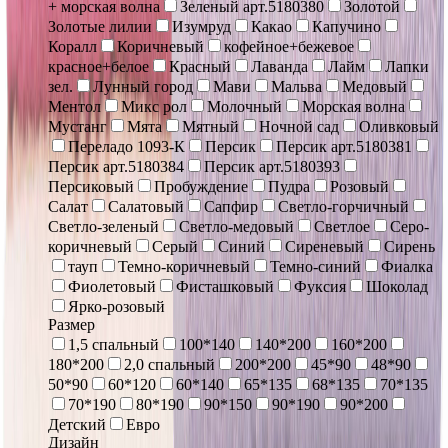
+ морская волна
Зеленый арт.5180380
Золотой
Золотые лилии
Изумруд
Какао
Капучино
Коралл
Коричневый
кофейное+бежевое
красное+белое
Красный
Лаванда
Лайм
Лапки
зел.
Лунный город
Мави
Мальва
Медовый
Ментол
Микс рол
Молочный
Морская волна
Мустанг
Мята
Мятный
Ночной сад
Оливковый
Переладо 1093-К
Персик
Персик арт.5180381
Персик арт.5180384
Персик арт.5180393
Персиковый
Пробуждение
Пудра
Розовый
Салат
Салатовый
Сапфир
Светло-горчичный
Светло-зеленый
Светло-медовый
Светлое
Серо-
коричневый
Серый
Синий
Сиреневый
Сирень
тауп
Темно-коричневый
Темно-синий
Фиалка
Фиолетовый
Фисташковый
Фуксия
Шоколад
Ярко-розовый
Размер
1,5 спальный
100*140
140*200
160*200
180*200
2,0 спальный
200*200
45*90
48*90
50*90
60*120
60*140
65*135
68*135
70*135
70*190
80*190
90*150
90*190
90*200
Детский
Евро
Дизайн