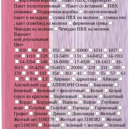
картонная коробка
Пакет ПВХ, Гофрокороб
Пакет полиэтиленовый
Пакет со вставкой
ПВХ
упаковка
Подарочная коробка
полиэтиленовый
пакет и вкладыш
сумка ПВХ на молнии
сумкка пвх
, кант спанбонд на молнии
фирменная сумка
Чемодан на молнии
Чемодан ПВХ на молнии
Вариант
нет результатов
Цвет
030
04
05
051
06
10000
1031
1057
110
1110
128
13-5409
131
14-0452
14-1911
14-3204
148
16-0000
17-4928
18-1411
18-
3615
18-4231
19-4015
20000
229
231
265
270
276
335
354
363
41
510
55
57
63
75
934
LT
Абрикос
адриатика
Айвори
Английский сад
АПРИОРИ Олива
Баклажан
Бежевый
Бежевый + фиолетовый
Белый
Белый
горох на красном
Бирюзовый
Божоле
Болотный
Бордо
Бордовый
Ваниль
Вафля
Глубокое
море
Голубая
Голубой
Горчица
Горчичный
Графит
Деним
Джинс
Динозавры
Желтый
Желтый арт.5180379
Желтый арт.5180382
Желтый
арт.5180391
Зеленый
Зеленый + желтый
Зеленый