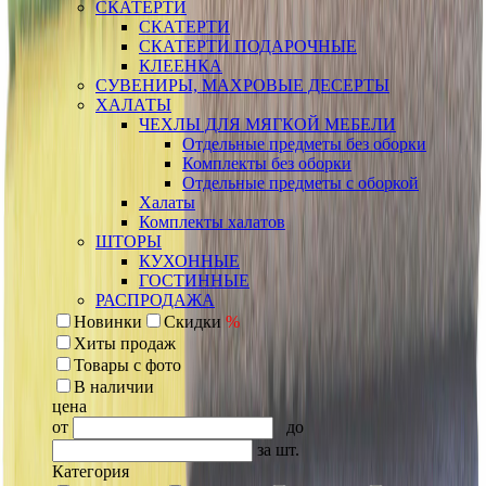
СКАТЕРТИ
СКАТЕРТИ
СКАТЕРТИ ПОДАРОЧНЫЕ
КЛЕЕНКА
СУВЕНИРЫ, МАХРОВЫЕ ДЕСЕРТЫ
ХАЛАТЫ
ЧЕХЛЫ ДЛЯ МЯГКОЙ МЕБЕЛИ
Отдельные предметы без оборки
Комплекты без оборки
Отдельные предметы с оборкой
Халаты
Комплекты халатов
ШТОРЫ
КУХОННЫЕ
ГОСТИННЫЕ
РАСПРОДАЖА
Новинки
Скидки
%
Хиты продаж
Товары с фото
В наличии
цена
от
до
за шт.
Категория