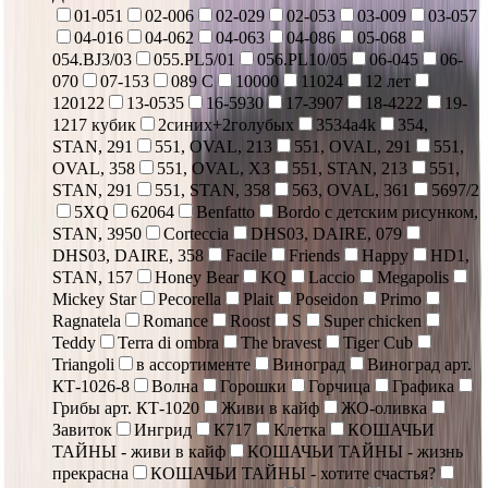
01-051
02-006
02-029
02-053
03-009
03-057
04-016
04-062
04-063
04-086
05-068
054.BJ3/03
055.PL5/01
056.PL10/05
06-045
06-
070
07-153
089 С
10000
11024
12 лет
120122
13-0535
16-5930
17-3907
18-4222
19-
1217 кубик
2синих+2голубых
3534a4k
354,
STAN, 291
551, OVAL, 213
551, OVAL, 291
551,
OVAL, 358
551, OVAL, X3
551, STAN, 213
551,
STAN, 291
551, STAN, 358
563, OVAL, 361
5697/2
5XQ
62064
Benfatto
Bordo с детским рисунком,
STAN, 3950
Corteccia
DHS03, DAIRE, 079
DHS03, DAIRE, 358
Facile
Friends
Happy
HD1,
STAN, 157
Honey Bear
KQ
Laccio
Megapolis
Mickey Star
Pecorella
Plait
Poseidon
Primo
Ragnatela
Romance
Roost
S
Super chicken
Teddy
Terra di ombra
The bravest
Tiger Cub
Triangoli
в ассортименте
Виноград
Виноград арт.
КТ-1026-8
Волна
Горошки
Горчица
Графика
Грибы арт. КТ-1020
Живи в кайф
ЖО-оливка
Завиток
Ингрид
К717
Клетка
КОШАЧЬИ
ТАЙНЫ - живи в кайф
КОШАЧЬИ ТАЙНЫ - жизнь
прекрасна
КОШАЧЬИ ТАЙНЫ - хотите счастья?