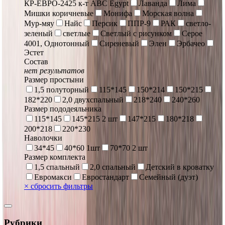
КР-ЕВРО-2425 к-т ABC Egypt
Лаванда
Лима
Мишки коричневые
Монифа
Морская волна
Мур-мяу
Найс
Персик
ППР-9
РАК
светло-
зеленый
светлые
Светлый с рисунком
Серое
4001, Однотонный
Сиреневый
Элен
Эрбачео
Эстет
Состав
нет результатов
Размер простыни
1,5 полуторный
115*145
150*214
150*215
182*220
2,0 двухспальный
218*240
240*260
Размер пододеяльника
115*145
145*215 2 шт
147*215
180*218
200*218
220*230
Наволочки
34*45
40*60 1шт
70*70 2 шт
Размер комплекта
1,5 спальный
2,0 спальный
Детский в кроватку
Евромакси
Евростандарт
Семейный (дуэт)
×
сбросить фильтры
Рубрики