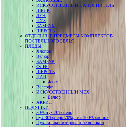
БАЙКОВЫЕ
ИСКУССТВЕННЫЙ НАПОЛНИТЕЛЬ
ШЕЛК
ЛЕН
ПУХ
БАМБУК
ШЕРСТЬ
ОТДЕЛЬНЫЕ ПРЕДМЕТЫ КОМПЛЕКТОВ
ПОСТЕЛЬНОГО БЕЛЬЯ
ПЛЕДЫ
Хлопок
Велюр
БАМБУК
ФЛИС
ШЕРСТЬ
ПАН
Флис
Велсофт
ИСКУССТВЕННЫЙ МЕХ
Велюр
АКРИЛ
ПОДУШКИ
30% пух 70% перо
пух-30%,перо-70%, тик 100% хлопок
Пух-силиконизированное волокно