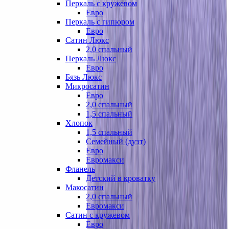
Перкаль с кружевом
Евро
Перкаль с гипюром
Евро
Сатин Люкс
2,0 спальный
Перкаль Люкс
Евро
Бязь Люкс
Микросатин
Евро
2,0 спальный
1,5 спальный
Хлопок
1,5 спальный
Семейный (дуэт)
Евро
Евромакси
Фланель
Детский в кроватку
Макосатин
2,0 спальный
Евромакси
Сатин с кружевом
Евро