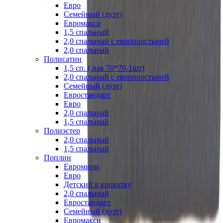
Евро
Семейный (дуэт)
Евромакси
1,5 спальный
2,0 спальный с европростыней
2,0 спальный
Полисатин
1,5 сп. (.нав 70*70-1шт)
2,0 спальный с европростыней
Семейный (дуэт)
Евростандарт
Евро
2,0 спальный
1,5 спальный
Полиэстер
2,0 спальный
1,5 спальный
Поплин
Евромини
Евро
Детский в кроватку
2,0 спальный
Евростандарт
Семейный (дуэт)
Евромакси