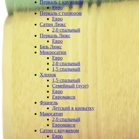
Перкаль с кружевом
Евро
Перкаль с гипюром
Евро
Сатин Люкс
2,0 спальный
Перкаль Люкс
Евро
Бязь Люкс
Микросатин
Евро
2,0 спальный
1,5 спальный
Хлопок
1,5 спальный
Семейный (дуэт)
Евро
Евромакси
Фланель
Детский в кроватку
Макосатин
2,0 спальный
Евромакси
Сатин с кружевом
Евро