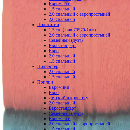
Евромакси
1,5 спальный
2,0 спальный с европростыней
2,0 спальный
Полисатин
1,5 сп. (.нав 70*70-1шт)
2,0 спальный с европростыней
Семейный (дуэт)
Евростандарт
Евро
2,0 спальный
1,5 спальный
Полиэстер
2,0 спальный
1,5 спальный
Поплин
Евромини
Евро
Детский в кроватку
2,0 спальный
Евростандарт
Семейный (дуэт)
Евромакси
2,0 спальный с европростыней
1,5 спальный