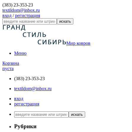
(383) 23-353-23
textildom@inbox.ru
вход
/
регистрация
искать
Мир ковров
Меню
Корзина
пуста
(383) 23-353-23
textildom@inbox.ru
вход
регистрация
искать
Рубрики