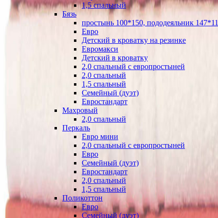
1,5 спальный
Бязь
простынь 100*150, пододеяльник 147*11
Евро
Детский в кроватку на резинке
Евромакси
Детский в кроватку
2,0 спальный с европростыней
2,0 спальный
1,5 спальный
Семейный (дуэт)
Евростандарт
Махровый
2,0 спальный
Перкаль
Евро мини
2,0 спальный с европростыней
Евро
Семейный (дуэт)
Евростандарт
2,0 спальный
1,5 спальный
Поликоттон
Евро
Семейный (дуэт)