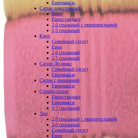
Евромакси
Сатин однотонный
Евро
Евростандарт
2,0 спальный с европростыней
1,5 спальный
Креп
Семейный (дуэт)
Евро
2,0 спальный
1,5 спальный
Сатин Де-люкс
Семейный (дуэт)
Евромакси
Сатин с вышивкой
Евромакси
Страйп-сатин
Евростандарт
Евромакси
1,5 спальный
Лен
2,0 спальный с европростыней
2,0 спальный
Семейный (дуэт)
Евро