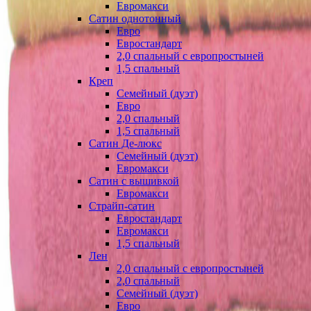
Евромакси
Сатин однотонный
Евро
Евростандарт
2,0 спальный с европростыней
1,5 спальный
Креп
Семейный (дуэт)
Евро
2,0 спальный
1,5 спальный
Сатин Де-люкс
Семейный (дуэт)
Евромакси
Сатин с вышивкой
Евромакси
Страйп-сатин
Евростандарт
Евромакси
1,5 спальный
Лен
2,0 спальный с европростыней
2,0 спальный
Семейный (дуэт)
Евро