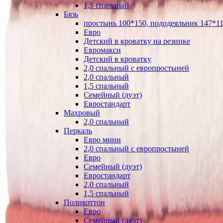
1,5 спальный
Бязь
простынь 100*150, пододеяльник 147*11
Евро
Детский в кроватку на резинке
Евромакси
Детский в кроватку
2,0 спальный с европростыней
2,0 спальный
1,5 спальный
Семейный (дуэт)
Евростандарт
Махровый
2,0 спальный
Перкаль
Евро мини
2,0 спальный с европростыней
Евро
Семейный (дуэт)
Евростандарт
2,0 спальный
1,5 спальный
Поликоттон
Евро
Семейный (дуэт)