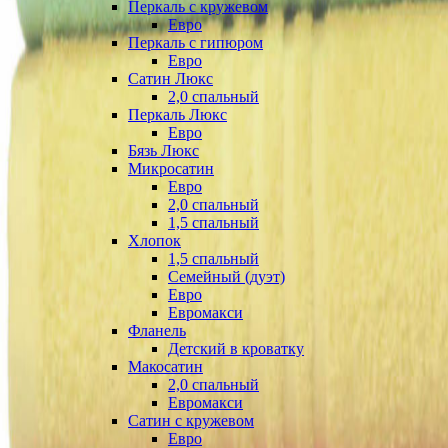
Перкаль с кружевом
Евро
Перкаль с гипюром
Евро
Сатин Люкс
2,0 спальный
Перкаль Люкс
Евро
Бязь Люкс
Микросатин
Евро
2,0 спальный
1,5 спальный
Хлопок
1,5 спальный
Семейный (дуэт)
Евро
Евромакси
Фланель
Детский в кроватку
Макосатин
2,0 спальный
Евромакси
Сатин с кружевом
Евро