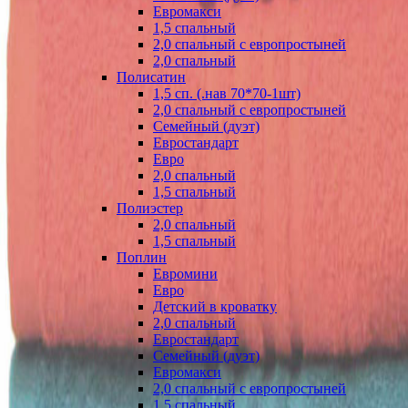
Евромакси
1,5 спальный
2,0 спальный с европростыней
2,0 спальный
Полисатин
1,5 сп. (.нав 70*70-1шт)
2,0 спальный с европростыней
Семейный (дуэт)
Евростандарт
Евро
2,0 спальный
1,5 спальный
Полиэстер
2,0 спальный
1,5 спальный
Поплин
Евромини
Евро
Детский в кроватку
2,0 спальный
Евростандарт
Семейный (дуэт)
Евромакси
2,0 спальный с европростыней
1,5 спальный