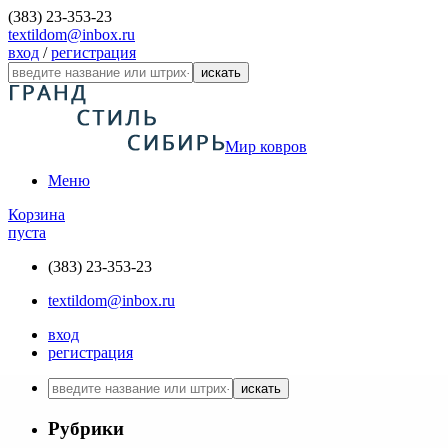
(383) 23-353-23
textildom@inbox.ru
вход
/
регистрация
искать
Мир ковров
Меню
Корзина
пуста
(383) 23-353-23
textildom@inbox.ru
вход
регистрация
искать
Рубрики