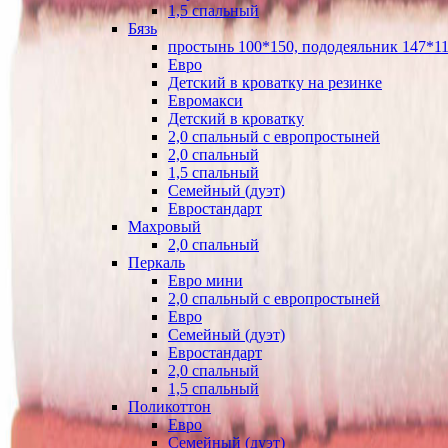
1,5 спальный
Бязь
простынь 100*150, пододеяльник 147*11
Евро
Детский в кроватку на резинке
Евромакси
Детский в кроватку
2,0 спальный с европростыней
2,0 спальный
1,5 спальный
Семейный (дуэт)
Евростандарт
Махровый
2,0 спальный
Перкаль
Евро мини
2,0 спальный с европростыней
Евро
Семейный (дуэт)
Евростандарт
2,0 спальный
1,5 спальный
Поликоттон
Евро
Семейный (дуэт)