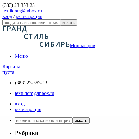
(383) 23-353-23
textildom@inbox.ru
вход
/
регистрация
искать
Мир ковров
Меню
Корзина
пуста
(383) 23-353-23
textildom@inbox.ru
вход
регистрация
искать
Рубрики