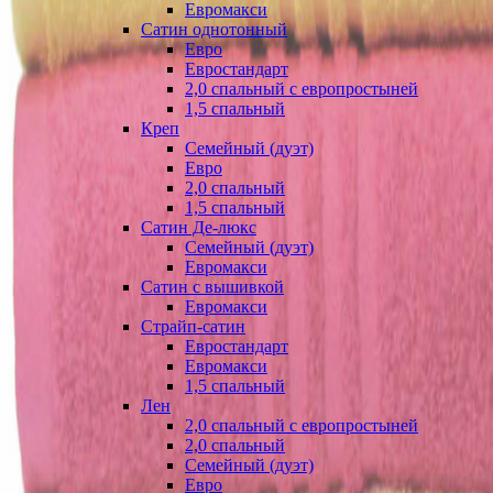
Евромакси
Сатин однотонный
Евро
Евростандарт
2,0 спальный с европростыней
1,5 спальный
Креп
Семейный (дуэт)
Евро
2,0 спальный
1,5 спальный
Сатин Де-люкс
Семейный (дуэт)
Евромакси
Сатин с вышивкой
Евромакси
Страйп-сатин
Евростандарт
Евромакси
1,5 спальный
Лен
2,0 спальный с европростыней
2,0 спальный
Семейный (дуэт)
Евро