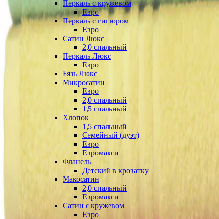
Перкаль с кружевом
Евро
Перкаль с гипюром
Евро
Сатин Люкс
2,0 спальный
Перкаль Люкс
Евро
Бязь Люкс
Микросатин
Евро
2,0 спальный
1,5 спальный
Хлопок
1,5 спальный
Семейный (дуэт)
Евро
Евромакси
Фланель
Детский в кроватку
Макосатин
2,0 спальный
Евромакси
Сатин с кружевом
Евро