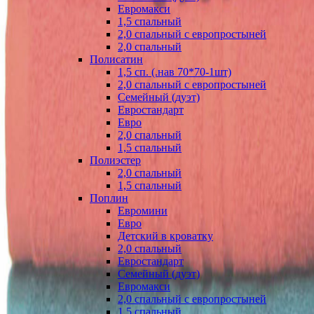
Евромакси
1,5 спальный
2,0 спальный с европростыней
2,0 спальный
Полисатин
1,5 сп. (.нав 70*70-1шт)
2,0 спальный с европростыней
Семейный (дуэт)
Евростандарт
Евро
2,0 спальный
1,5 спальный
Полиэстер
2,0 спальный
1,5 спальный
Поплин
Евромини
Евро
Детский в кроватку
2,0 спальный
Евростандарт
Семейный (дуэт)
Евромакси
2,0 спальный с европростыней
1,5 спальный