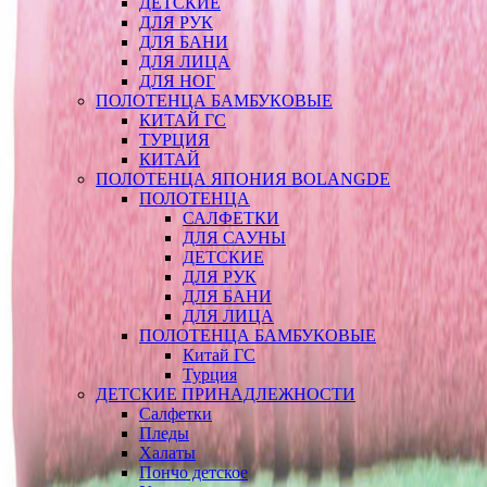
ДЕТСКИЕ
ДЛЯ РУК
ДЛЯ БАНИ
ДЛЯ ЛИЦА
ДЛЯ НОГ
ПОЛОТЕНЦА БАМБУКОВЫЕ
КИТАЙ ГС
ТУРЦИЯ
КИТАЙ
ПОЛОТЕНЦА ЯПОНИЯ BOLANGDE
ПОЛОТЕНЦА
САЛФЕТКИ
ДЛЯ САУНЫ
ДЕТСКИЕ
ДЛЯ РУК
ДЛЯ БАНИ
ДЛЯ ЛИЦА
ПОЛОТЕНЦА БАМБУКОВЫЕ
Китай ГС
Турция
ДЕТСКИЕ ПРИНАДЛЕЖНОСТИ
Салфетки
Пледы
Халаты
Пончо детское